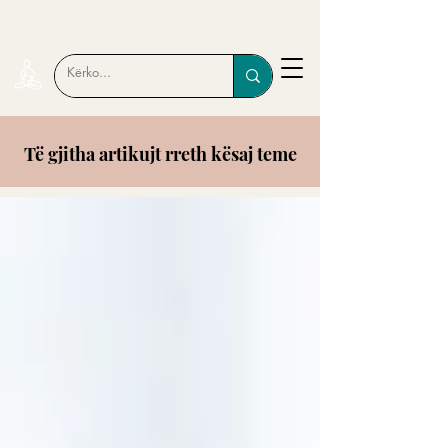
Të gjitha artikujt rreth kësaj teme