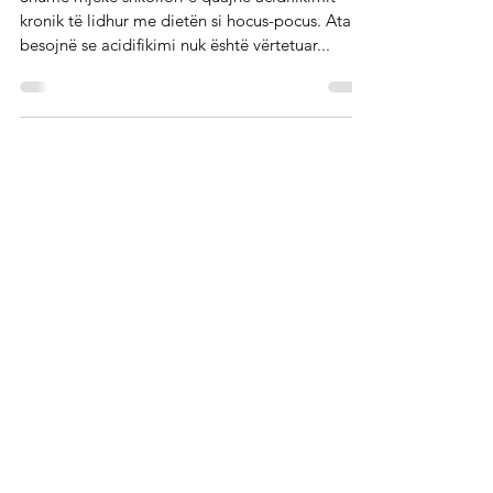
Acidizimi nga perspektiva e
shkencës
Shumë mjekë shkollori e quajnë acidifikimit
kronik të lidhur me dietën si hocus-pocus. Ata
besojnë se acidifikimi nuk është vërtetuar...