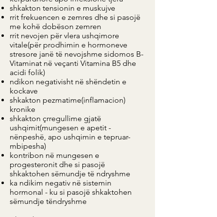
shkakton tensionin e muskujve
rrit frekuencen e zemres dhe si pasojë
me kohë dobëson zemren
rrit nevojen për vlera ushqimore
vitale(për prodhimin e hormoneve
stresore janë të nevojshme sidomos B-
Vitaminat në veçanti Vitamina B5 dhe
acidi folik)
ndikon negativisht në shëndetin e
kockave
shkakton pezmatime(inflamacion)
kronike
shkakton çrregullime gjatë
ushqimit(mungesen e apetit -
nënpeshë, apo ushqimin e tepruar-
mbipesha)
kontribon në mungesen e
progesteronit dhe si pasojë
shkaktohen sëmundje të ndryshme
ka ndikim negativ në sistemin
hormonal - ku si pasojë shkaktohen
sëmundje tëndryshme