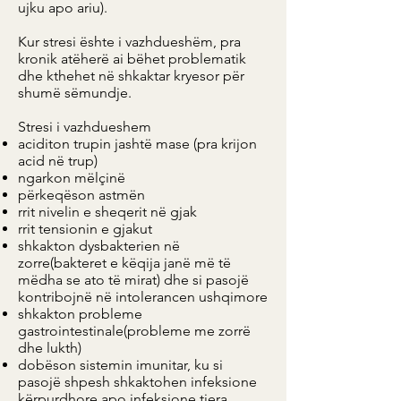
ujku apo ariu).
Kur stresi ështe i vazhdueshëm, pra
kronik atëherë ai bëhet problematik
dhe kthehet në shkaktar kryesor për
shumë sëmundje.
Stresi i vazhdueshem
aciditon trupin jashtë mase (pra krijon
acid në trup)
ngarkon mëlçinë
përkeqëson astmën
rrit nivelin e sheqerit në gjak
rrit tensionin e gjakut
shkakton dysbakterien në
zorre(bakteret e këqija janë më të
mëdha se ato të mirat) dhe si pasojë
kontribojnë në intolerancen ushqimore
shkakton probleme
gastrointestinale(probleme me zorrë
dhe lukth)
dobëson sistemin imunitar, ku si
pasojë shpesh shkaktohen infeksione
kërpurdhore apo infeksione tjera