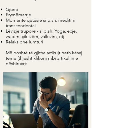
Gjumi
Frymëmarrje
Momente qetësie si p.sh. meditim
transcendental
Lëvizje trupore - si p.sh. Yoga, ecje,
vrapim, çiklizëm, vallëzim, etj.
Relaks dhe lumturi
Më poshtë të gjitha artikujt rreth kësaj
teme (thjesht klikoni mbi artikullin e
dëshiruar):