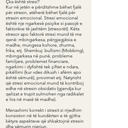
Çka është stresi?
Kur në jetën e përditshme bëhet fjalë
për stresin, atëherë bëhet fjalë për
stresin emocional. Stresi emocional
është nje ngarkesë psiçike si pasojë e
faktorëve të jashtëm (stresorët). Këta
stresor apo faktorë stresi mund të me
qenë: mbingarkesa, përgjegjësia e
madhe, mungesa kohore, zhurma,
frika, etj. Shembuj: bullizmi (Mobbing),
mbingarkesa në punë, probleme
familjare, problemet financiare,
ngarkimi i dyfishtë tek çiftet e ndara,
pikëllimi (kur vdes dikush i afërm apo
është sëmurë), provimet etj. Natyrisht
që stresi emocional mund të kontriboj
edhe në stresin oksidativ (gjendja kur
qelizat e trupit sulmohen nga radikalet
e lira në masë të madhe).
Menaxhimi korrekt i stresit si rrjedhim
konsiston në të kundërten e të gjitha
këtyre aspekteve që shkaktojnë stresin
dhe sëmurin njeriun.