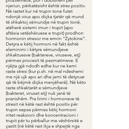
problemetik, por i dobishëm për
njeriun, përkatësisht është stres pozitiv.
Në rastet kur në trupin tone futet
ndonjë virus apo diçka tjetër që mund
të shkaktoj sëmundje në trupin tonë,
atëherë sistemi imun i trupit (apo
aftësia vetëshëruese e trupit) prodhon
hormonin stresor me emrin “Zytokine”.
Detyra e këtij hormoni në fakt është
eleminimi i këtyre sëmundjeve
shkaktuesve (baktereve, viruseve, etj)
përmes procesit të pezmatimeve. E
njëjta gjë ndodh edhe kur ne kemi
raste stresi (kur p.sh. në mal ndeshemi
me një ujk apo ari dhe jemi të detyruar
që të bëjmë diçka menjëherë). Në këto
raste shkaktarët e sëmundjeve
(bakteret, viruset etj) nuk janë të
pranishëm. Pra lirimi i hormoneve të
stresit në këtë rast është positiv për
trupin sepse përmes këtij hormoni
rritet reaksioni dhe koncentracioni i
trupit për tu përballur me vështirsitë e
çastit (në këtë rast ikja e shpejtë nga