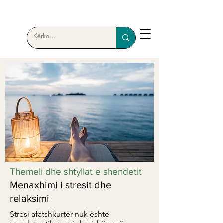
Themeli dhe shtyllat e shëndetit
Menaxhimi i stresit dhe
relaksimi
Stresi afatshkurtër nuk ështe