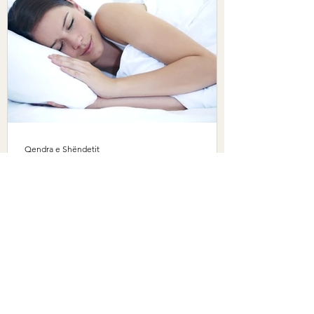
Qendra e Shëndetit
Mar 12, 2021
Sëmundje mendore
Gjumi - shtyllë e shëndetit
Gjumi jo i rregullt - shkaktar për shumë
probleme Lodhja është pararendëse e çdo
sëmundjeje, qoftë kancer, sëmundje zemre
apo AIDS. Edhe...