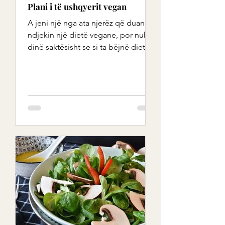
Plani i të ushqyerit vegan
A jeni një nga ata njerëz që duan të
ndjekin një dietë vegane, por nuk
dinë saktësisht se si ta bëjnë dietën
tuaj të re vërtet të...