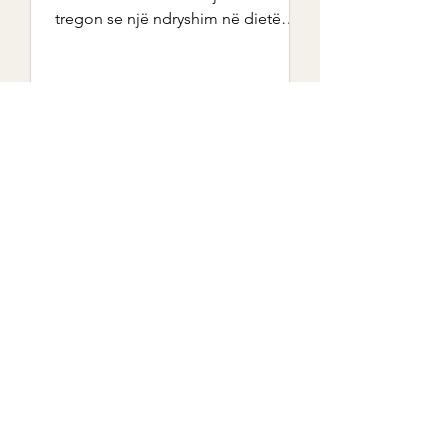
tregon se një ndryshim në dietë
mund të përdoret për të trajtuar...
Abono buletinin
Informacione interesante në lidhje me
shëndetin dhe të ushqyerit
1x në muaj
Abono buletinin e recetave
Abonohu