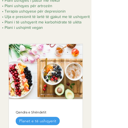
• Plani ushqyes i pasur me hekur
• Plani ushqyes për artrozën
• Terapia ushqyese për depresionin
• Ulja e presionit të lartë të gjakut me të ushqyerit
• Plani i të ushqyerit me karbohidrate të ulëta
• Plani i ushqimit vegan
Qendra e Shëndetit
Planet e të ushqyerit