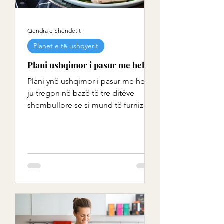
Qendra e Shëndetit
Planet e të ushqyerit
Plani ushqimor i pasur me hekur
Plani ynë ushqimor i pasur me hekur
ju tregon në bazë të tre ditëve
shembullore se si mund të furnizoni
veten me hekur të mjaftueshëm
me...