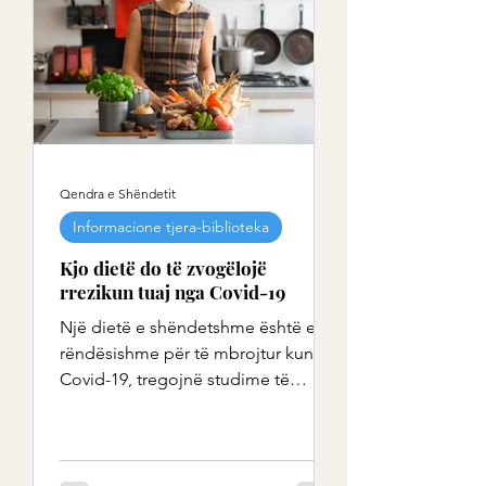
Qendra e Shëndetit
Informacione tjera-biblioteka
Kjo dietë do të zvogëlojë
rrezikun tuaj nga Covid-19
Një dietë e shëndetshme është e
rëndësishme për të mbrojtur kundër
Covid-19, tregojnë studime të
ndryshme tani. Kjo nuk është për
t'u...