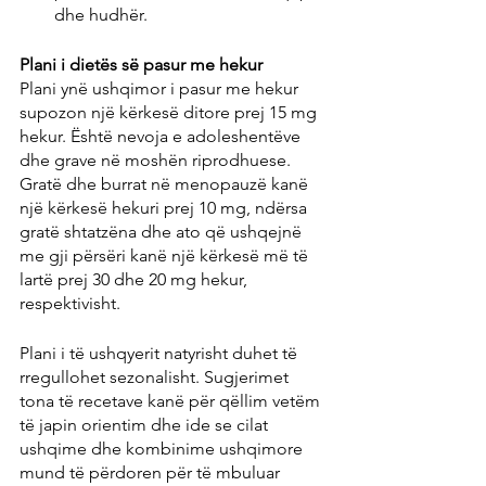
dhe hudhër.
Plani i dietës së pasur me hekur
Plani ynë ushqimor i pasur me hekur 
supozon një kërkesë ditore prej 15 mg 
hekur. Është nevoja e adoleshentëve 
dhe grave në moshën riprodhuese. 
Gratë dhe burrat në menopauzë kanë 
një kërkesë hekuri prej 10 mg, ndërsa 
gratë shtatzëna dhe ato që ushqejnë 
me gji përsëri kanë një kërkesë më të 
lartë prej 30 dhe 20 mg hekur, 
respektivisht.
Plani i të ushqyerit natyrisht duhet të 
rregullohet sezonalisht. Sugjerimet 
tona të recetave kanë për qëllim vetëm 
të japin orientim dhe ide se cilat 
ushqime dhe kombinime ushqimore 
mund të përdoren për të mbuluar 