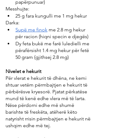
papërpunuar)
Messhujte:
25 g fara kungulli me 1 mg hekur
Darka:
Supë me finok
 me 2.8 mg hekur 
për racion (hiqni specin e djegës)
Dy feta bukë me farë luledielli me 
përafërsisht 1.4 mg hekur për fetë 
50 gram (gjithsej 2.8 mg)
Nivelet e hekurit
Për vlerat e hekurit të dhëna, ne kemi 
shtuar vetëm përmbajtjen e hekurit të 
përbërësve kryesorë. Pjatat përkatëse 
mund të kenë edhe vlera më të larta. 
Nëse përdorni edhe më shumë 
barishte të freskëta, atëherë këto 
natyrisht rrisin përmbajtjen e hekurit në 
ushqim edhe më tej.