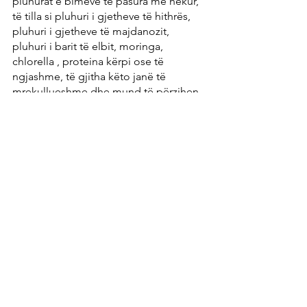
pluhurat e bimëve të pasura me hekur, 
të tilla si pluhuri i gjetheve të hithrës, 
pluhuri i gjetheve të majdanozit, 
pluhuri i barit të elbit, moringa, 
chlorella , proteina kërpi ose të 
ngjashme, të gjitha këto janë të 
mrekullueshme dhe mund të përzihen 
në Smoothies ose shakes.
Do të shihni që me një dietë të pasur 
me hekur dhe shtesa të duhura, 
mungesa juaj e hekurit së shpejti do të 
jetë një gjë e së kaluarës.
Burimet e artikullit:
Eisenreicher Ernährungsplan - 
Zentrum der Gesundheit
Planet e të ushqyerit
Minerale dhe elementë gjurmë
Ushqimi