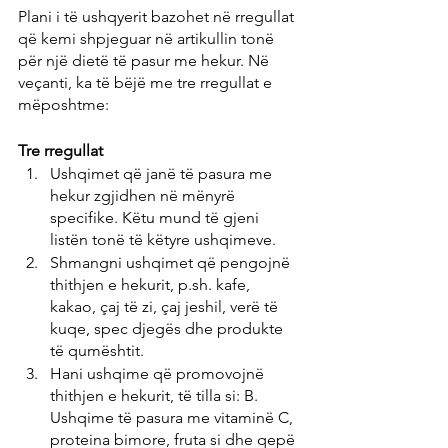
Plani i të ushqyerit bazohet në rregullat 
që kemi shpjeguar në artikullin tonë 
për një dietë të pasur me hekur. Në 
veçanti, ka të bëjë me tre rregullat e 
mëposhtme:
Tre rregullat
Ushqimet që janë të pasura me 
hekur zgjidhen në mënyrë 
specifike. Këtu mund të gjeni 
listën tonë të këtyre ushqimeve.
Shmangni ushqimet që pengojnë  
thithjen e hekurit, p.sh. kafe, 
kakao, çaj të zi, çaj jeshil, verë të 
kuqe, spec djegës dhe produkte 
të qumështit.
Hani ushqime që promovojnë 
thithjen e hekurit, të tilla si: B. 
Ushqime të pasura me vitaminë C, 
proteina bimore, fruta si dhe qepë 