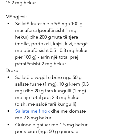
15.2 mg hekur.
Mëngjesi:
Sallatë frutash e bërë nga 100 g 
manaferra (përafërsisht 1 mg 
hekur) dhe 200 g fruta të tjera 
(mollë, portokall, kajsi, kivi, shegë 
me përafërsisht 0.5 - 0.8 mg hekur 
për 100 g) - arrin një total prej 
përafërsisht 2 mg hekur
Dreka
Sallatë e vogël e bërë nga 50 g 
sallate fushe (1 mg), 10 g krem ​​(0.3 
mg) dhe 20 g fara kungulli (1 mg) 
me një total prej 2.3 mg hekur 
(p.sh. me salcë farë kungulli)
Sallate me finok
 dhe me domate 
me 2.8 mg hekur
Quinoa e gatuar me 1.5 mg hekur 
për racion (nga 50 g quinoa e 