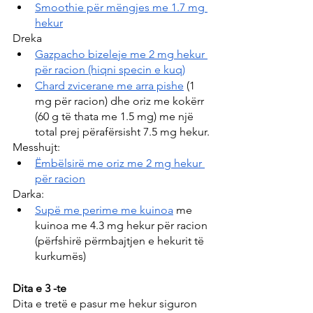
Smoothie për mëngjes me 1.7 mg 
hekur
Dreka
Gazpacho bizeleje me 2 mg hekur 
për racion (hiqni specin e kuq)
Chard zvicerane me arra pishe
 (1 
mg për racion) dhe oriz me kokërr 
(60 g të thata me 1.5 mg) me një 
total prej përafërsisht 7.5 mg hekur.
Messhujt:
Ëmbëlsirë me oriz me 2 mg hekur 
për racion
Darka:
Supë me perime me kuinoa
 me 
kuinoa me 4.3 mg hekur për racion 
(përfshirë përmbajtjen e hekurit të 
kurkumës)
Dita e 3 -te
Dita e tretë e pasur me hekur siguron 