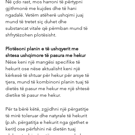
Në çdo rast, mos harroni të përtypni 
gjithmonë me kujdes dhe të hani 
ngadalë. Vetëm atëherë ushqimi juaj 
mund të tretet siç duhet dhe 
substancat vitale që përmban mund të 
shfrytëzohen plotësisht.
Plotësoni planin e të ushqyerit me 
shtesa ushqimore të pasura me hekur
Nëse keni një mangësi specifike të 
hekurit ose nëse aktualisht keni një 
kërkesë të shtuar për hekur për arsye të 
tjera, mund të kombinoni planin tuaj të 
dietës të pasur me hekur me një shtesë 
dietike të pasur me hekur.
Për ta bërë këtë, zgjidhni një përgatitje 
të mirë toleruar dhe natyrale të hekurit 
(p.sh. përgatitja e hekurit nga gjethet e 
kerit) ose përfshini në dietën tuaj 