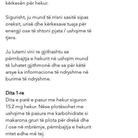
kërkesën për hekur.
Sigurisht, ju mund të rrisni sasitë sipas 
oreksit, urisë dhe kërkesave tuaja për 
energji ose të shtoni pjata / ushqime të 
tjera.
Ju lutemi vini re gjithashtu se 
përmbajtja e hekurit në ushqim mund 
të luhatet gjithmonë dhe se për këtë 
arsye ka informacione të ndryshme në 
burime të ndryshme.
Dita 1-re
Dita e parë e pasur me hekur siguron 
15.2 mg hekur. Nëse plotësohet me 
ushqime të pasura me karbohidrate si 
makarona gruri të plota për drekë dhe 
/ ose në mbrëmje, përmbajtja e hekurit 
rritet edhe më tej.