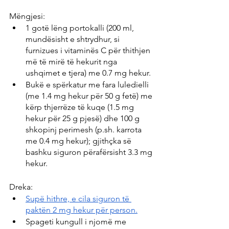
Mëngjesi:
1 gotë lëng portokalli (200 ml, 
mundësisht e shtrydhur, si 
furnizues i vitaminës C për thithjen 
më të mirë të hekurit nga 
ushqimet e tjera) me 0.7 mg hekur.
Bukë e spërkatur me fara luledielli 
(me 1.4 mg hekur për 50 g fetë) me 
kërp thjerrëze të kuqe (1.5 mg 
hekur për 25 g pjesë) dhe 100 g 
shkopinj perimesh (p.sh. karrota 
me 0.4 mg hekur); gjithçka së 
bashku siguron përafërsisht 3.3 mg 
hekur.
Dreka:
Supë hithre, e cila siguron të 
paktën 2 mg hekur për person.
Spageti kungull i njomë me 