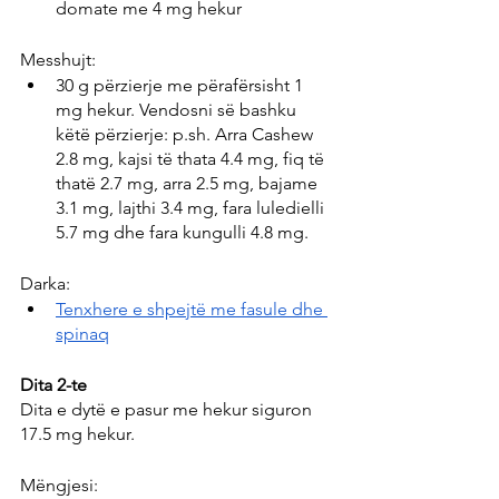
domate me 4 mg hekur
Messhujt:
30 g përzierje me përafërsisht 1 
mg hekur. Vendosni së bashku 
këtë përzierje: p.sh. Arra Cashew 
2.8 mg, kajsi të thata 4.4 mg, fiq të 
thatë 2.7 mg, arra 2.5 mg, bajame 
3.1 mg, lajthi 3.4 mg, fara luledielli 
5.7 mg dhe fara kungulli 4.8 mg.
Darka:
Tenxhere e shpejtë me fasule dhe 
spinaq
Dita 2-te
Dita e dytë e pasur me hekur siguron 
17.5 mg hekur.
Mëngjesi: