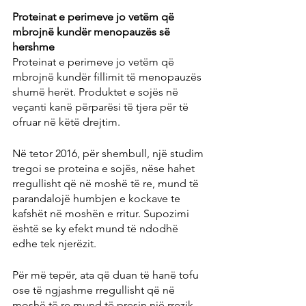
Proteinat e perimeve jo vetëm që 
mbrojnë kundër menopauzës së 
hershme
Proteinat e perimeve jo vetëm që 
mbrojnë kundër fillimit të menopauzës 
shumë herët. Produktet e sojës në 
veçanti kanë përparësi të tjera për të 
ofruar në këtë drejtim.
Në tetor 2016, për shembull, një studim 
tregoi se proteina e sojës, nëse hahet 
rregullisht që në moshë të re, mund të 
parandalojë humbjen e kockave te 
kafshët në moshën e rritur. Supozimi 
është se ky efekt mund të ndodhë 
edhe tek njerëzit.
Për më tepër, ata që duan të hanë tofu 
ose të ngjashme rregullisht që në 
moshë të re mund të presin një rrezik 