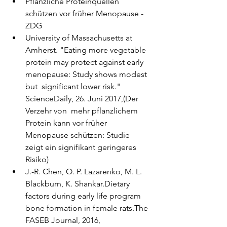
Pflanzliche Proteinquellen 
schützen vor früher Menopause - 
ZDG
University of Massachusetts at 
Amherst. "Eating more vegetable  
protein may protect against early 
menopause: Study shows modest 
but  significant lower risk." 
ScienceDaily, 26. Juni 2017,(Der 
Verzehr von  mehr pflanzlichem 
Protein kann vor früher 
Menopause schützen: Studie  
zeigt ein signifikant geringeres 
Risiko)
J.-R. Chen, O. P. Lazarenko, M. L. 
Blackburn, K. Shankar.Dietary  
factors during early life program 
bone formation in female rats.The  
FASEB Journal, 2016, 