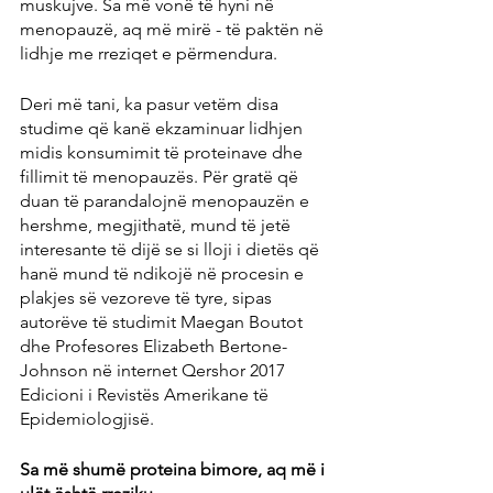
muskujve. Sa më vonë të hyni në 
menopauzë, aq më mirë - të paktën në 
lidhje me rreziqet e përmendura.
Deri më tani, ka pasur vetëm disa 
studime që kanë ekzaminuar lidhjen 
midis konsumimit të proteinave dhe 
fillimit të menopauzës. Për gratë që 
duan të parandalojnë menopauzën e 
hershme, megjithatë, mund të jetë 
interesante të dijë se si lloji i dietës që 
hanë mund të ndikojë në procesin e 
plakjes së vezoreve të tyre, sipas 
autorëve të studimit Maegan Boutot 
dhe Profesores Elizabeth Bertone-
Johnson në internet Qershor 2017 
Edicioni i Revistës Amerikane të 
Epidemiologjisë.
Sa më shumë proteina bimore, aq më i 