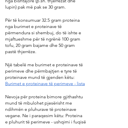
nga bishtajore (p.sh. thjerrëzat dhe 
lupin) pak më pak se 30 gram.
Për të konsumuar 32.5 gram proteina 
nga burimet e proteinave të 
përmendura si shembuj, do të ishte e 
mjaftueshme për të ngrënë 100 gram 
tofu, 20 gram bajame dhe 50 gram 
pastë thjerrëze.
Një tabelë me burimet e proteinave të 
perimeve dhe përmbajtjen e tyre të 
proteinave mund të gjenden këtu: 
Burimet e proteinave të perimeve - lista
Nevoja për proteina bimore gjithashtu 
mund të mbulohet pjesërisht me 
ndihmën e pluhurave të proteinave 
vegane. Ne i paraqesim këtu: Proteina 
e pluhurit të perimeve - ushqimi i fuqisë