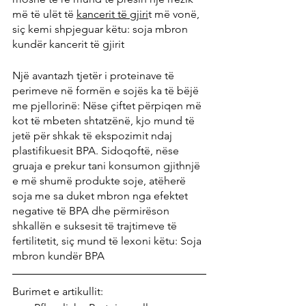
më të ulët të 
kancerit të gjiri
t më vonë, 
siç kemi shpjeguar këtu: soja mbron 
kundër kancerit të gjirit
Një avantazh tjetër i proteinave të 
perimeve në formën e sojës ka të bëjë 
me pjellorinë: Nëse çiftet përpiqen më 
kot të mbeten shtatzënë, kjo mund të 
jetë për shkak të ekspozimit ndaj 
plastifikuesit BPA. Sidoqoftë, nëse 
gruaja e prekur tani konsumon gjithnjë 
e më shumë produkte soje, atëherë 
soja me sa duket mbron nga efektet 
negative të BPA dhe përmirëson 
shkallën e suksesit të trajtimeve të 
fertilitetit, siç mund të lexoni këtu: Soja 
mbron kundër BPA
Burimet e artikullit: