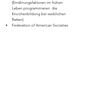
(Ernährungsfaktoren im frühen 
Leben programmieren  die 
Knochenbildung bei weiblichen 
Ratten)
Federation of American Societies 
for Experimental Biology. "Soy  
protein early in life may help 
prevent bone loss in adulthood."  
ScienceDaily, 14. Oktober 2016, 
(Sojaprotein früh im Leben hilft bei 
der  Prävention von 
Knochenschwund im 
Erwachsenenalter)
J Ryan, J Scali, I Carrire, H Amieva, 
O Rouaud, C Berr, K Ritchie,  M-L 
Ancelin.Impact of a premature 
menopause on cognitive function 
in  later life.BJOG: An International 
Journal of Obstetrics &amp;  