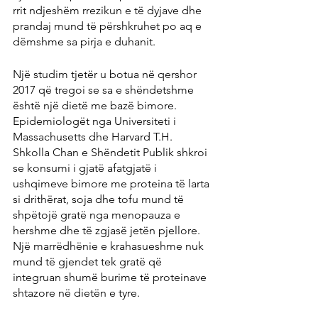
rrit ndjeshëm rrezikun e të dyjave dhe 
prandaj mund të përshkruhet po aq e 
dëmshme sa pirja e duhanit.
Një studim tjetër u botua në qershor 
2017 që tregoi se sa e shëndetshme 
është një dietë me bazë bimore. 
Epidemiologët nga Universiteti i 
Massachusetts dhe Harvard T.H. 
Shkolla Chan e Shëndetit Publik shkroi 
se konsumi i gjatë afatgjatë i 
ushqimeve bimore me proteina të larta 
si drithërat, soja dhe tofu mund të 
shpëtojë gratë nga menopauza e 
hershme dhe të zgjasë jetën pjellore. 
Një marrëdhënie e krahasueshme nuk 
mund të gjendet tek gratë që 
integruan shumë burime të proteinave 
shtazore në dietën e tyre.