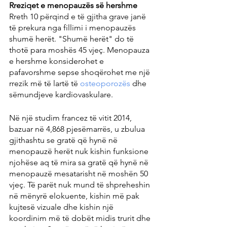
Rreziqet e menopauzës së hershme
Rreth 10 përqind e të gjitha grave janë 
të prekura nga fillimi i menopauzës 
shumë herët. "Shumë herët" do të 
thotë para moshës 45 vjeç. Menopauza 
e hershme konsiderohet e 
pafavorshme sepse shoqërohet me një 
rrezik më të lartë të 
osteoporozës 
dhe 
sëmundjeve kardiovaskulare.
Në një studim francez të vitit 2014, 
bazuar në 4,868 pjesëmarrës, u zbulua 
gjithashtu se gratë që hynë në 
menopauzë herët nuk kishin funksione 
njohëse aq të mira sa gratë që hynë në 
menopauzë mesatarisht në moshën 50 
vjeç. Të parët nuk mund të shpreheshin 
në mënyrë elokuente, kishin më pak 
kujtesë vizuale dhe kishin një 
koordinim më të dobët midis trurit dhe 