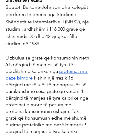
ulët është rreziku
Boutot, Bertone-Johnson dhe kolegët 
përdorën të dhëna nga Studimi i 
Shëndetit të Infermierëve II (NHS2), një 
studim i ardhshëm i 116,000 grave që 
ishin midis 25 dhe 42 vjeç kur filloi 
studimi në 1989.
U zbulua se gratë që konsumonin rreth 
6.5 përqind të marrjes së tyre të 
përditshme kalorike nga 
proteinat me 
bazë bimore
 kishin një rrezik 16 
përqind më të ulët të menopauzës së 
parakohshme sesa gratë që vetëm 4 
përqind të marrjes së tyre kalorike nga 
proteinat bimore të pasura me 
proteina konsumonin ushqim. Tek 
gratë që konsumuan edhe më shumë 
burime proteinike me bazë bimore (9 
përqind të marrjes së tyre kalorike 