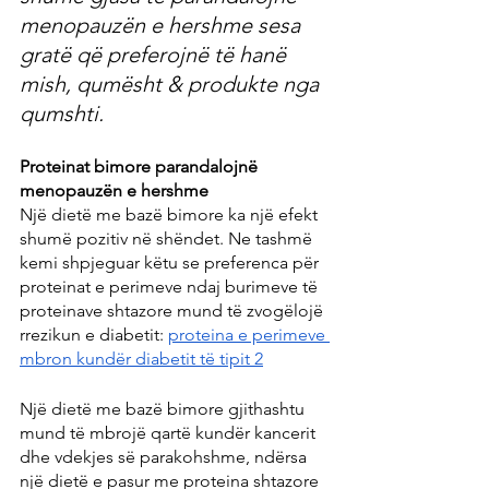
menopauzën e hershme sesa 
gratë që preferojnë të hanë 
mish, qumësht & produkte nga 
qumshti.
Proteinat bimore parandalojnë 
menopauzën e hershme
Një dietë me bazë bimore ka një efekt 
shumë pozitiv në shëndet. Ne tashmë 
kemi shpjeguar këtu se preferenca për 
proteinat e perimeve ndaj burimeve të 
proteinave shtazore mund të zvogëlojë 
rrezikun e diabetit: 
proteina e perimeve 
mbron kundër diabetit të tipit 2
Një dietë me bazë bimore gjithashtu 
mund të mbrojë qartë kundër kancerit 
dhe vdekjes së parakohshme, ndërsa 
një dietë e pasur me proteina shtazore 