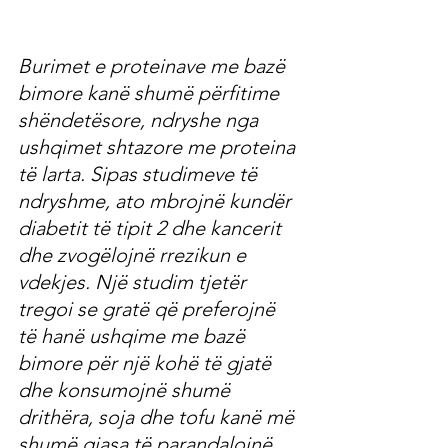
Burimet e proteinave me bazë 
bimore kanë shumë përfitime 
shëndetësore, ndryshe nga 
ushqimet shtazore me proteina 
të larta. Sipas studimeve të 
ndryshme, ato mbrojnë kundër 
diabetit të tipit 2 dhe kancerit 
dhe zvogëlojnë rrezikun e 
vdekjes. Një studim tjetër 
tregoi se gratë që preferojnë 
të hanë ushqime me bazë 
bimore për një kohë të gjatë 
dhe konsumojnë shumë 
drithëra, soja dhe tofu kanë më 
shumë gjasa të parandalojnë 