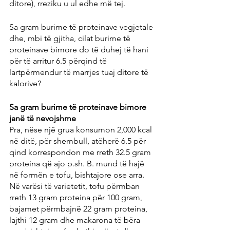
ditore), rreziku u ul edhe më tej.
Sa gram burime të proteinave vegjetale 
dhe, mbi të gjitha, cilat burime të 
proteinave bimore do të duhej të hani 
për të arritur 6.5 përqind të 
lartpërmendur të marrjes tuaj ditore të 
kalorive?
Sa gram burime të proteinave bimore 
janë të nevojshme
Pra, nëse një grua konsumon 2,000 kcal 
në ditë, për shembull, atëherë 6.5 për 
qind korrespondon me rreth 32.5 gram 
proteina që ajo p.sh. B. mund të hajë 
në formën e tofu, bishtajore ose arra. 
Në varësi të varietetit, tofu përmban 
rreth 13 gram proteina për 100 gram, 
bajamet përmbajnë 22 gram proteina, 
lajthi 12 gram dhe makarona të bëra 