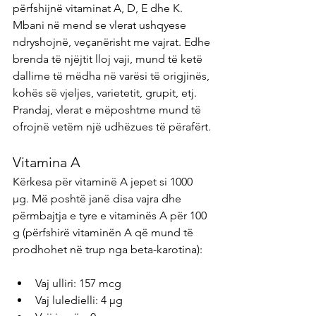
përfshijnë vitaminat A, D, E dhe K. 
Mbani në mend se vlerat ushqyese 
ndryshojnë, veçanërisht me vajrat. Edhe 
brenda të njëjtit lloj vaji, mund të ketë 
dallime të mëdha në varësi të origjinës, 
kohës së vjeljes, varietetit, grupit, etj. 
Prandaj, vlerat e mëposhtme mund të 
ofrojnë vetëm një udhëzues të përafërt.
Vitamina A
Kërkesa për vitaminë A jepet si 1000 
µg. Më poshtë janë disa vajra dhe 
përmbajtja e tyre e vitaminës A për 100 
g (përfshirë vitaminën A që mund të 
prodhohet në trup nga beta-karotina):
Vaj ulliri: 157 mcg
Vaj luledielli: 4 μg