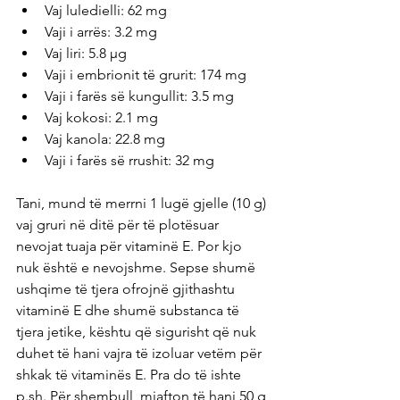
Vaj luledielli: 62 mg
Vaji i arrës: 3.2 mg
Vaj liri: 5.8 µg
Vaji i embrionit të grurit: 174 mg
Vaji i farës së kungullit: 3.5 mg
Vaj kokosi: 2.1 mg
Vaj kanola: 22.8 mg
Vaji i farës së rrushit: 32 mg
Tani, mund të merrni 1 lugë gjelle (10 g) 
vaj gruri në ditë për të plotësuar 
nevojat tuaja për vitaminë E. Por kjo 
nuk është e nevojshme. Sepse shumë 
ushqime të tjera ofrojnë gjithashtu 
vitaminë E dhe shumë substanca të 
tjera jetike, kështu që sigurisht që nuk 
duhet të hani vajra të izoluar vetëm për 
shkak të vitaminës E. Pra do të ishte 
p.sh. Për shembull, mjafton të hani 50 g 