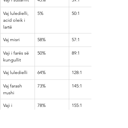
Vaj luledielli, 
5%
50:1
acid oleik i 
lartë 
Vaj misri 
58%
57:1
Vaji i farës së 
50%
89:1
kungullit 
Vaj luledielli 
64%
128:1
Vaj farash 
73%
145:1
rrushi 
Vaji i 
78%
155:1
Safflower 
Vajra dhe yndyrna për të 