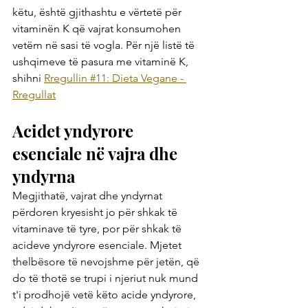
këtu, është gjithashtu e vërtetë për 
vitaminën K që vajrat konsumohen 
vetëm në sasi të vogla. Për një listë të 
ushqimeve të pasura me vitaminë K, 
shihni 
Rregullin #11: Dieta Vegane - 
Rregullat
Acidet yndyrore 
esenciale në vajra dhe 
yndyrna
Megjithatë, vajrat dhe yndyrnat 
përdoren kryesisht jo për shkak të 
vitaminave të tyre, por për shkak të 
acideve yndyrore esenciale. Mjetet 
thelbësore të nevojshme për jetën, që 
do të thotë se trupi i njeriut nuk mund 
t'i prodhojë vetë këto acide yndyrore, 