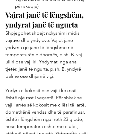
për skuqje)
Vajrat janë të lëngshëm, 
yndyrat janë të ngurta
Shpjegohet shpejt ndryshimi midis 
vajrave dhe yndyrave: Vajrat janë 
yndyrna që janë të lëngshme në 
temperaturën e dhomës, p.sh. B. vaj 
ulliri ose vaj liri. Yndyrnat, nga ana 
tjetër, janë të ngurta, p.sh. B. yndyrë 
palme ose dhjamë viçi.
Yndyra e kokosit ose vaji i kokosit 
është një rast i veçantë. Për shkak se 
vaji i arrës së kokosit me cilësi të lartë, 
domethënë vendas dhe të parafinuar, 
është i lëngshëm nga rreth 23 gradë, 
nëse temperatura është më e ulët, 
atëherë bëhet i ngurtë. Sidoqoftë, vaji i 