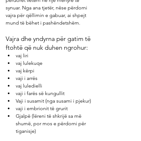
përdoret vetëm në një mënyrë të 
synuar. Nga ana tjetër, nëse përdorni 
vajra për qëllimin e gabuar, ai shpejt 
mund të bëhet i pashëndetshëm.
Vajra dhe yndyrna për gatim të 
ftohtë që nuk duhen ngrohur:
vaj liri
vaj lulekuqe
vaj kërpi
vaji i arrës
vaj luledielli
vaji i farës së kungullit
Vaji i susamit (nga susami i pjekur)
vaji i embrionit të grurit
Gjalpë (lëreni të shkrijë sa më 
shumë, por mos e përdorni për 
tiganisje)