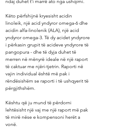
ndaj duhet t'i marrë ato nga ushqimi.
Këto përfshijnë kryesisht acidin 
linoleik, një acid yndyror omega-6 dhe 
acidin alfa-linolenik (ALA), një acid 
yndyror omega-3. Të dy acidet yndyrore 
i përkasin grupit të acideve yndyrore të 
pangopura - dhe të dyja duhet të 
merren në mënyrë ideale në një raport 
të caktuar me njëri-tjetrin. Raporti në 
vajin individual është më pak i 
rëndësishëm se raporti i të ushqyerit të 
përgjithshëm.
Kështu që ju mund të përdorni 
lehtësisht një vaj me një raport më pak 
të mirë nëse e kompensoni herët a 
vonë.