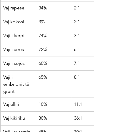
Vaj rapese 
34%
2:1
Vaj kokosi 
3%
2:1
Vaji i kërpit
74%
3:1
Vaji i arrës 
72%
6:1
Vaji i sojës
60%
7:1
Vaji i 
65%
8:1
embrionit të 
grurit 
Vaj ulliri
10%
11:1
Vaj kikiriku
30%
36:1
Vaji i susamit 
45%
39:1