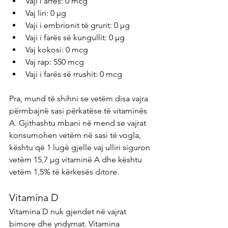
Vaji i arrës: 0 mcg
Vaj liri: 0 µg
Vaji i embrionit të grurit: 0 µg
Vaji i farës së kungullit: 0 µg
Vaj kokosi: 0 mcg
Vaj rap: 550 mcg
Vaji i farës së rrushit: 0 mcg
Pra, mund të shihni se vetëm disa vajra 
përmbajnë sasi përkatëse të vitaminës 
A. Gjithashtu mbani në mend se vajrat 
konsumohen vetëm në sasi të vogla, 
kështu që 1 lugë gjelle vaj ulliri siguron 
vetëm 15,7 µg vitaminë A dhe kështu 
vetëm 1,5% të kërkesës ditore.
Vitamina D
Vitamina D nuk gjendet në vajrat 
bimore dhe yndyrnat. Vitamina 