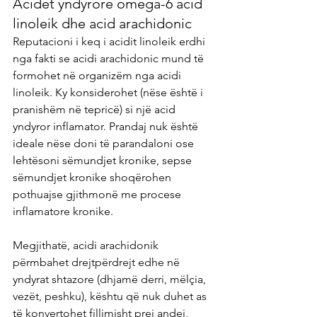
Acidet yndyrore omega-6 acid 
linoleik dhe acid arachidonic
Reputacioni i keq i acidit linoleik erdhi 
nga fakti se acidi arachidonic mund të 
formohet në organizëm nga acidi 
linoleik. Ky konsiderohet (nëse është i 
pranishëm në tepricë) si një acid 
yndyror inflamator. Prandaj nuk është 
ideale nëse doni të parandaloni ose 
lehtësoni sëmundjet kronike, sepse 
sëmundjet kronike shoqërohen 
pothuajse gjithmonë me procese 
inflamatore kronike.
Megjithatë, acidi arachidonik 
përmbahet drejtpërdrejt edhe në 
yndyrat shtazore (dhjamë derri, mëlçia, 
vezët, peshku), kështu që nuk duhet as 
të konvertohet fillimisht prej andej, 