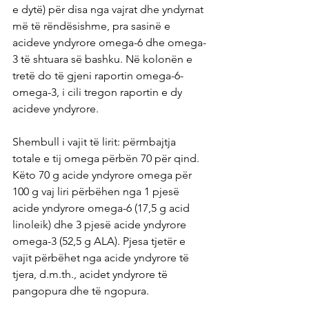
e dytë) për disa nga vajrat dhe yndyrnat 
më të rëndësishme, pra sasinë e 
acideve yndyrore omega-6 dhe omega-
3 të shtuara së bashku. Në kolonën e 
tretë do të gjeni raportin omega-6-
omega-3, i cili tregon raportin e dy 
acideve yndyrore.
Shembull i vajit të lirit: përmbajtja 
totale e tij omega përbën 70 për qind. 
Këto 70 g acide yndyrore omega për 
100 g vaj liri përbëhen nga 1 pjesë 
acide yndyrore omega-6 (17,5 g acid 
linoleik) dhe 3 pjesë acide yndyrore 
omega-3 (52,5 g ALA). Pjesa tjetër e 
vajit përbëhet nga acide yndyrore të 
tjera, d.m.th., acidet yndyrore të 
pangopura dhe të ngopura.