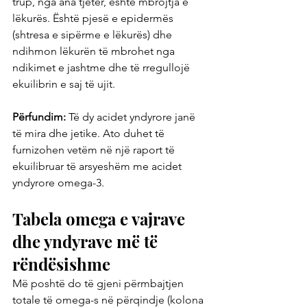
trup, nga ana tjetër, është mbrojtja e 
lëkurës. Është pjesë e epidermës 
(shtresa e sipërme e lëkurës) dhe 
ndihmon lëkurën të mbrohet nga 
ndikimet e jashtme dhe të rregullojë 
ekuilibrin e saj të ujit.
Përfundim:
 Të dy acidet yndyrore janë 
të mira dhe jetike. Ato duhet të 
furnizohen vetëm në një raport të 
ekuilibruar të arsyeshëm me acidet 
yndyrore omega-3.
Tabela omega e vajrave 
dhe yndyrave më të 
rëndësishme
Më poshtë do të gjeni përmbajtjen 
totale të omega-s në përqindje (kolona 