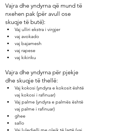
Vajra dhe yndyrna që mund të 
nxehen pak (për avull ose 
skuqje të butë):
Vaj ulliri ekstra i virgjer
vaj avokado
vaj bajamesh
vaj rapese
vaj kikiriku
Vajra dhe yndyrna për pjekje 
dhe skuqje të thellë:
Vaj kokosi (yndyra e kokosit është 
vaj kokosi i rafinuar)
Vaj palme (yndyra e palmës është 
vaj palme i rafinuar)
ghee
sallo
Vaj luledielli me oleik të lartë (vaj 