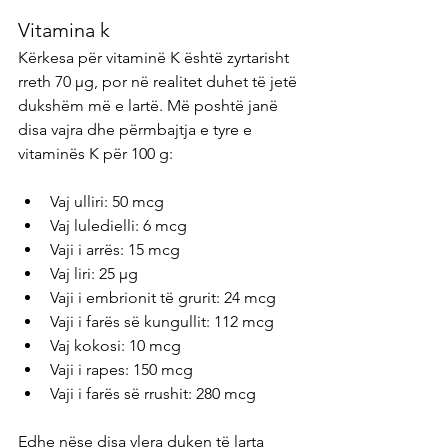
Vitamina k
Kërkesa për vitaminë K është zyrtarisht 
rreth 70 µg, por në realitet duhet të jetë 
dukshëm më e lartë. Më poshtë janë 
disa vajra dhe përmbajtja e tyre e 
vitaminës K për 100 g:
Vaj ulliri: 50 mcg
Vaj luledielli: 6 mcg
Vaji i arrës: 15 mcg
Vaj liri: 25 µg
Vaji i embrionit të grurit: 24 mcg
Vaji i farës së kungullit: 112 mcg
Vaj kokosi: 10 mcg
Vaji i rapes: 150 mcg
Vaji i farës së rrushit: 280 mcg
Edhe nëse disa vlera duken të larta 