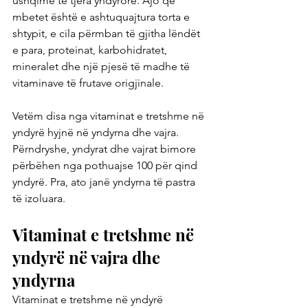
ushqime të tjera yndyrore. Ajo që 
mbetet është e ashtuquajtura torta e 
shtypit, e cila përmban të gjitha lëndët 
e para, proteinat, karbohidratet, 
mineralet dhe një pjesë të madhe të 
vitaminave të frutave origjinale.
Vetëm disa nga vitaminat e tretshme në 
yndyrë hyjnë në yndyrna dhe vajra. 
Përndryshe, yndyrat dhe vajrat bimore 
përbëhen nga pothuajse 100 për qind 
yndyrë. Pra, ato janë yndyrna të pastra 
të izoluara.
Vitaminat e tretshme në 
yndyrë në vajra dhe 
yndyrna
Vitaminat e tretshme në yndyrë 