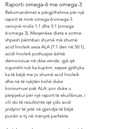
Raporti omega-6 me omega-3
Rekomandimet e përgjithshme për një 
raport të mirë omega-6:omega-3 
variojnë midis 1:1 dhe 5:1 (omega 
6:omega 3). Meqenëse dieta e sotme 
shpesh përmban shumë më shumë 
acid linoleik sesa ALA (7:1 deri në 50:1), 
acidi linoleik pothuajse është 
demonizuar në disa vende, gjë që 
sigurisht nuk ka kuptim, sepse gjithçka 
ka të bëjë me jo shumë acid linoleik 
dhe në të njëjtën kohë duke 
konsumuar pak ALA, por duke u 
përpjekur për një raport të ekuilibruar, i 
cili do të rezultonte që çdo acid 
yndyror të jetë në gjendje të bëjë 
punën e tij në mënyrë perfekte.