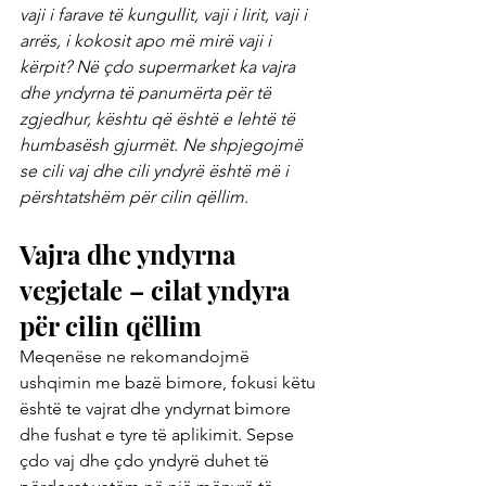
vaji i farave të kungullit, vaji i lirit, vaji i 
arrës, i kokosit apo më mirë vaji i 
kërpit? Në çdo supermarket ka vajra 
dhe yndyrna të panumërta për të 
zgjedhur, kështu që është e lehtë të 
humbasësh gjurmët. Ne shpjegojmë 
se cili vaj dhe cili yndyrë është më i 
përshtatshëm për cilin qëllim.
Vajra dhe yndyrna 
vegjetale – cilat yndyra 
për cilin qëllim
Meqenëse ne rekomandojmë 
ushqimin me bazë bimore, fokusi këtu 
është te vajrat dhe yndyrnat bimore 
dhe fushat e tyre të aplikimit. Sepse 
çdo vaj dhe çdo yndyrë duhet të 