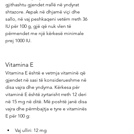
gjithashtu gjendet rrallë në yndyrat 
shtazore. Aspak në dhjamë viçi dhe 
sallo, në vaj peshkaqeni vetëm rreth 36 
IU për 100 g, gjë që nuk vlen të 
përmendet me një kërkesë minimale 
prej 1000 IU.
Vitamina E
Vitamina E është e vetmja vitaminë që 
gjendet në sasi të konsiderueshme në 
disa vajra dhe yndyrna. Kërkesa për 
vitaminë E është zyrtarisht rreth 12 deri 
në 15 mg në ditë. Më poshtë janë disa 
vajra dhe përmbajtja e tyre e vitaminës 
E për 100 g:
Vaj ulliri: 12 mg