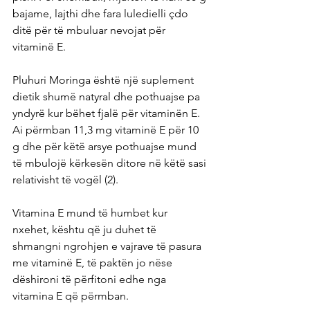
bajame, lajthi dhe fara luledielli çdo 
ditë për të mbuluar nevojat për 
vitaminë E.
Pluhuri Moringa është një suplement 
dietik shumë natyral dhe pothuajse pa 
yndyrë kur bëhet fjalë për vitaminën E. 
Ai përmban 11,3 mg vitaminë E për 10 
g dhe për këtë arsye pothuajse mund 
të mbulojë kërkesën ditore në këtë sasi 
relativisht të vogël (2).
Vitamina E mund të humbet kur 
nxehet, kështu që ju duhet të 
shmangni ngrohjen e vajrave të pasura 
me vitaminë E, të paktën jo nëse 
dëshironi të përfitoni edhe nga 
vitamina E që përmban.