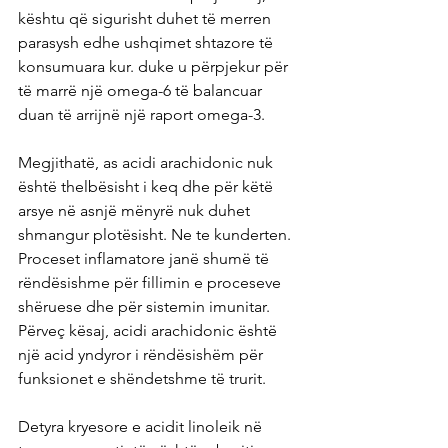
kështu që sigurisht duhet të merren 
parasysh edhe ushqimet shtazore të 
konsumuara kur. duke u përpjekur për 
të marrë një omega-6 të balancuar 
duan të arrijnë një raport omega-3.
Megjithatë, as acidi arachidonic nuk 
është thelbësisht i keq dhe për këtë 
arsye në asnjë mënyrë nuk duhet 
shmangur plotësisht. Ne te kunderten. 
Proceset inflamatore janë shumë të 
rëndësishme për fillimin e proceseve 
shëruese dhe për sistemin imunitar. 
Përveç kësaj, acidi arachidonic është 
një acid yndyror i rëndësishëm për 
funksionet e shëndetshme të trurit.
Detyra kryesore e acidit linoleik në 