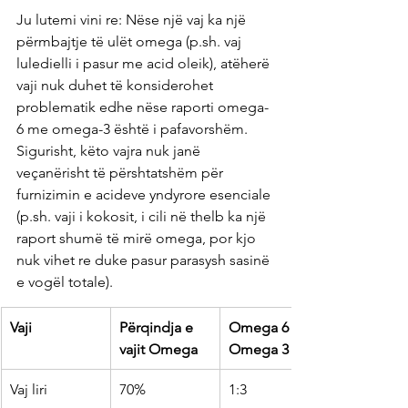
Ju lutemi vini re: Nëse një vaj ka një 
përmbajtje të ulët omega (p.sh. vaj 
luledielli i pasur me acid oleik), atëherë 
vaji nuk duhet të konsiderohet 
problematik edhe nëse raporti omega-
6 me omega-3 është i pafavorshëm. 
Sigurisht, këto vajra nuk janë 
veçanërisht të përshtatshëm për 
furnizimin e acideve yndyrore esenciale 
(p.sh. vaji i kokosit, i cili në thelb ka një 
raport shumë të mirë omega, por kjo 
nuk vihet re duke pasur parasysh sasinë 
e vogël totale).
Vaji
Përqindja e 
Omega 6 : 
vajit Omega
Omega 3
Vaj liri
70%
1:3