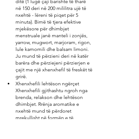
ditë (1 lugë çaji barishte të tharë 
në 150 deri në 200 mililitra ujë të 
nxehtë - lëreni të piqet për 5 
minuta). Bimë të tjera efektive 
mjekësore për dhimbjet 
menstruale janë manteli i zonjës, 
yarrow, mugwort, marjoram, rigon, 
lule kamomili dhe balsam limoni. 
Ju mund të përzieni deri në katër 
barëra dhe përziejeni përzierjen e 
çajit me një xhenxhefil të freskët të 
grirë.
Xhenxhefili lehtëson ngërçet 
Xhenxhefili gjithashtu ngroh nga 
brenda, relakson dhe lehtëson 
dhimbjet. Rrënja aromatike e 
nxehtë mund të përdoret 
mrekullisht në formën e të 
ashtuquajturit vaj xhenxhefili. Për 
ta bërë këtë, fërkoni xhenxhefilin e 
freskët në një leckë dhe shtrydhni 