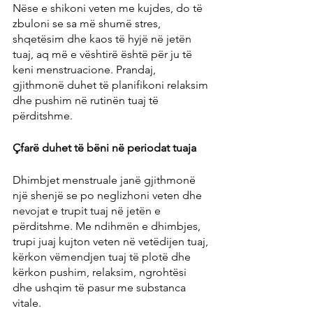
Nëse e shikoni veten me kujdes, do të 
zbuloni se sa më shumë stres, 
shqetësim dhe kaos të hyjë në jetën 
tuaj, aq më e vështirë është për ju të 
keni menstruacione. Prandaj, 
gjithmonë duhet të planifikoni relaksim 
dhe pushim në rutinën tuaj të 
përditshme.
Çfarë duhet të bëni në periodat tuaja
Dhimbjet menstruale janë gjithmonë 
një shenjë se po neglizhoni veten dhe 
nevojat e trupit tuaj në jetën e 
përditshme. Me ndihmën e dhimbjes, 
trupi juaj kujton veten në vetëdijen tuaj, 
kërkon vëmendjen tuaj të plotë dhe 
kërkon pushim, relaksim, ngrohtësi 
dhe ushqim të pasur me substanca 
vitale.