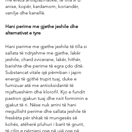
anise, kopër, kardamom, koriandër, 
vanilje dhe kanellë.
Hani perime me gjethe jeshile dhe 
alternativat e tyre
Hani perime me gjethe jeshile të tilla si 
sallata të ndryshme me gjethe, lakër 
jeshile, chard zvicerane, lakër, hithër, 
barishte dhe perime të egra çdo ditë. 
Substancat vitale që përmban i japin 
energji të gjithë trupit tuaj, duke e 
furnizuar atë me antioksidantë të 
mjaftueshëm dhe klorofil. Kjo e fundit 
pastron gjakun tuaj dhe nxit formimin e 
gjakut të ri. Nëse nuk arrini të hani 
rregullisht perime dhe sallata jeshile të 
freskëta për shkak të mungesës së 
kohës, atëherë pluhuri i barit të grurit, 
të cilin e përzieni ose në ujë ose në 