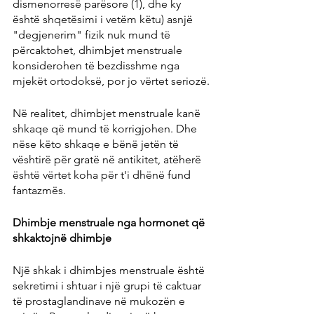
dismenorresë parësore (1), dhe ky 
është shqetësimi i vetëm këtu) asnjë 
"degjenerim" fizik nuk mund të 
përcaktohet, dhimbjet menstruale 
konsiderohen të bezdisshme nga 
mjekët ortodoksë, por jo vërtet seriozë.
Në realitet, dhimbjet menstruale kanë 
shkaqe që mund të korrigjohen. Dhe 
nëse këto shkaqe e bënë jetën të 
vështirë për gratë në antikitet, atëherë 
është vërtet koha për t'i dhënë fund 
fantazmës.
Dhimbje menstruale nga hormonet që 
shkaktojnë dhimbje
Një shkak i dhimbjes menstruale është 
sekretimi i shtuar i një grupi të caktuar 
të prostaglandinave në mukozën e 