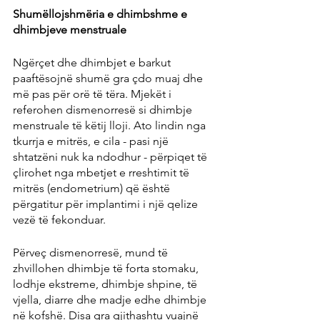
Shumëllojshmëria e dhimbshme e 
dhimbjeve menstruale
Ngërçet dhe dhimbjet e barkut 
paaftësojnë shumë gra çdo muaj dhe 
më pas për orë të tëra. Mjekët i 
referohen dismenorresë si dhimbje 
menstruale të këtij lloji. Ato lindin nga 
tkurrja e mitrës, e cila - pasi një 
shtatzëni nuk ka ndodhur - përpiqet të 
çlirohet nga mbetjet e rreshtimit të 
mitrës (endometrium) që është 
përgatitur për implantimi i një qelize 
vezë të fekonduar.
Përveç dismenorresë, mund të 
zhvillohen dhimbje të forta stomaku, 
lodhje ekstreme, dhimbje shpine, të 
vjella, diarre dhe madje edhe dhimbje 
në kofshë. Disa gra gjithashtu vuajnë 