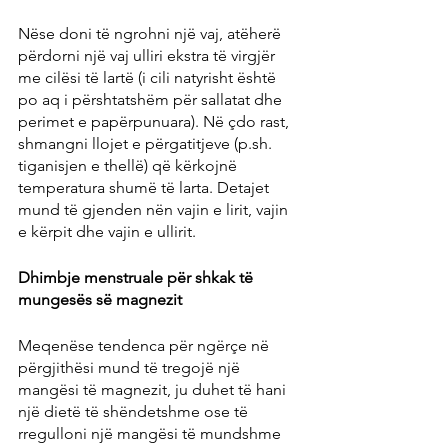
Nëse doni të ngrohni një vaj, atëherë 
përdorni një vaj ulliri ekstra të virgjër 
me cilësi të lartë (i cili natyrisht është 
po aq i përshtatshëm për sallatat dhe 
perimet e papërpunuara). Në çdo rast, 
shmangni llojet e përgatitjeve (p.sh. 
tiganisjen e thellë) që kërkojnë 
temperatura shumë të larta. Detajet 
mund të gjenden nën vajin e lirit, vajin 
e kërpit dhe vajin e ullirit.
Dhimbje menstruale për shkak të 
mungesës së magnezit
Meqenëse tendenca për ngërçe në 
përgjithësi mund të tregojë një 
mangësi të magnezit, ju duhet të hani 
një dietë të shëndetshme ose të 
rregulloni një mangësi të mundshme 