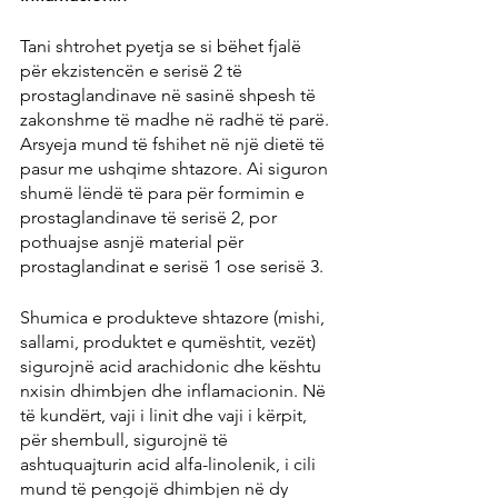
Tani shtrohet pyetja se si bëhet fjalë 
për ekzistencën e serisë 2 të 
prostaglandinave në sasinë shpesh të 
zakonshme të madhe në radhë të parë. 
Arsyeja mund të fshihet në një dietë të 
pasur me ushqime shtazore. Ai siguron 
shumë lëndë të para për formimin e 
prostaglandinave të serisë 2, por 
pothuajse asnjë material për 
prostaglandinat e serisë 1 ose serisë 3.
Shumica e produkteve shtazore (mishi, 
sallami, produktet e qumështit, vezët) 
sigurojnë acid arachidonic dhe kështu 
nxisin dhimbjen dhe inflamacionin. Në 
të kundërt, vaji i linit dhe vaji i kërpit, 
për shembull, sigurojnë të 
ashtuquajturin acid alfa-linolenik, i cili 
mund të pengojë dhimbjen në dy 