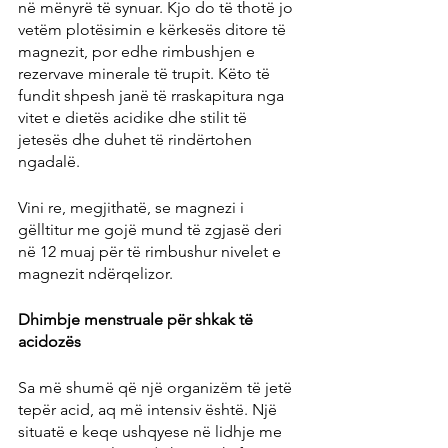
në mënyrë të synuar. Kjo do të thotë jo 
vetëm plotësimin e kërkesës ditore të 
magnezit, por edhe rimbushjen e 
rezervave minerale të trupit. Këto të 
fundit shpesh janë të rraskapitura nga 
vitet e dietës acidike dhe stilit të 
jetesës dhe duhet të rindërtohen 
ngadalë.
Vini re, megjithatë, se magnezi i 
gëlltitur me gojë mund të zgjasë deri 
në 12 muaj për të rimbushur nivelet e 
magnezit ndërqelizor.
Dhimbje menstruale për shkak të 
acidozës
Sa më shumë që një organizëm të jetë 
tepër acid, aq më intensiv është. Një 
situatë e keqe ushqyese në lidhje me 