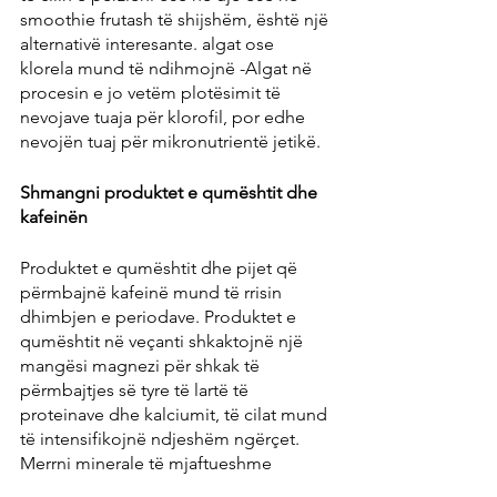
smoothie frutash të shijshëm, është një 
alternativë interesante. algat ose 
klorela mund të ndihmojnë -Algat në 
procesin e jo vetëm plotësimit të 
nevojave tuaja për klorofil, por edhe 
nevojën tuaj për mikronutrientë jetikë.
Shmangni produktet e qumështit dhe 
kafeinën
Produktet e qumështit dhe pijet që 
përmbajnë kafeinë mund të rrisin 
dhimbjen e periodave. Produktet e 
qumështit në veçanti shkaktojnë një 
mangësi magnezi për shkak të 
përmbajtjes së tyre të lartë të 
proteinave dhe kalciumit, të cilat mund 
të intensifikojnë ndjeshëm ngërçet.
Merrni minerale të mjaftueshme