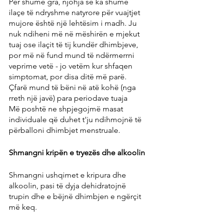
Për shumë gra, njohja se ka shumë 
ilaçe të ndryshme natyrore për vuajtjet 
mujore është një lehtësim i madh. Ju 
nuk ndiheni më në mëshirën e mjekut 
tuaj ose ilaçit të tij kundër dhimbjeve, 
por më në fund mund të ndërmerrni 
veprime vetë - jo vetëm kur shfaqen 
simptomat, por disa ditë më parë.
Çfarë mund të bëni në atë kohë (nga 
rreth një javë) para periodave tuaja
Më poshtë ne shpjegojmë masat 
individuale që duhet t'ju ndihmojnë të 
përballoni dhimbjet menstruale.
Shmangni kripën e tryezës dhe alkoolin
Shmangni ushqimet e kripura dhe 
alkoolin, pasi të dyja dehidratojnë 
trupin dhe e bëjnë dhimbjen e ngërçit 
më keq.