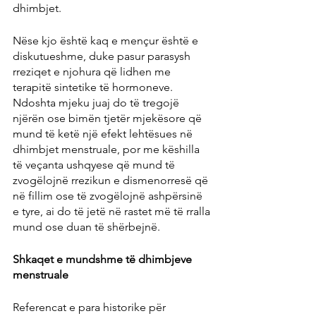
dhimbjet.
Nëse kjo është kaq e mençur është e 
diskutueshme, duke pasur parasysh 
rreziqet e njohura që lidhen me 
terapitë sintetike të hormoneve. 
Ndoshta mjeku juaj do të tregojë 
njërën ose bimën tjetër mjekësore që 
mund të ketë një efekt lehtësues në 
dhimbjet menstruale, por me këshilla 
të veçanta ushqyese që mund të 
zvogëlojnë rrezikun e dismenorresë që 
në fillim ose të zvogëlojnë ashpërsinë 
e tyre, ai do të jetë në rastet më të rralla 
mund ose duan të shërbejnë.
Shkaqet e mundshme të dhimbjeve 
menstruale
Referencat e para historike për 