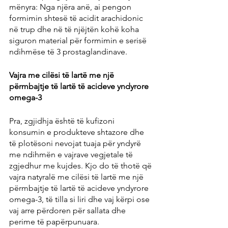
mënyra: Nga njëra anë, ai pengon 
formimin shtesë të acidit arachidonic 
në trup dhe në të njëjtën kohë koha 
siguron material për formimin e serisë 
ndihmëse të 3 prostaglandinave.
Vajra me cilësi të lartë me një 
përmbajtje të lartë të acideve yndyrore 
omega-3
Pra, zgjidhja është të kufizoni 
konsumin e produkteve shtazore dhe 
të plotësoni nevojat tuaja për yndyrë 
me ndihmën e vajrave vegjetale të 
zgjedhur me kujdes. Kjo do të thotë që 
vajra natyralë me cilësi të lartë me një 
përmbajtje të lartë të acideve yndyrore 
omega-3, të tilla si liri dhe vaj kërpi ose 
vaj arre përdoren për sallata dhe 
perime të papërpunuara.