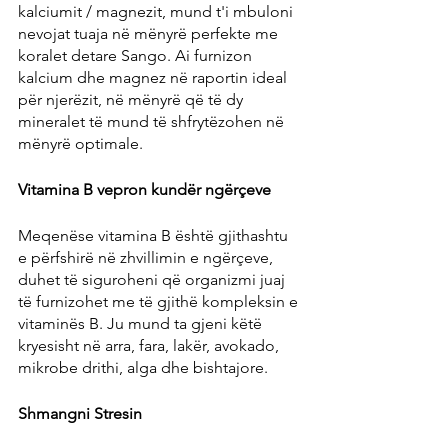
kalciumit / magnezit, mund t'i mbuloni 
nevojat tuaja në mënyrë perfekte me 
koralet detare Sango. Ai furnizon 
kalcium dhe magnez në raportin ideal 
për njerëzit, në mënyrë që të dy 
mineralet të mund të shfrytëzohen në 
mënyrë optimale.
Vitamina B vepron kundër ngërçeve
Meqenëse vitamina B është gjithashtu 
e përfshirë në zhvillimin e ngërçeve, 
duhet të siguroheni që organizmi juaj 
të furnizohet me të gjithë kompleksin e 
vitaminës B. Ju mund ta gjeni këtë 
kryesisht në arra, fara, lakër, avokado, 
mikrobe drithi, alga dhe bishtajore.
Shmangni Stresin