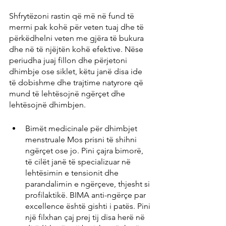
Shfrytëzoni rastin që më në fund të 
merrni pak kohë për veten tuaj dhe të 
përkëdhelni veten me gjëra të bukura 
dhe në të njëjtën kohë efektive. Nëse 
periudha juaj fillon dhe përjetoni 
dhimbje ose siklet, këtu janë disa ide 
të dobishme dhe trajtime natyrore që 
mund të lehtësojnë ngërçet dhe 
lehtësojnë dhimbjen.
Bimët medicinale për dhimbjet 
menstruale Mos prisni të shihni 
ngërçet ose jo. Pini çajra bimorë, 
të cilët janë të specializuar në 
lehtësimin e tensionit dhe 
parandalimin e ngërçeve, thjesht si 
profilaktikë. BIMA anti-ngërçe par 
excellence është gishti i patës. Pini 
një filxhan çaj prej tij disa herë në 