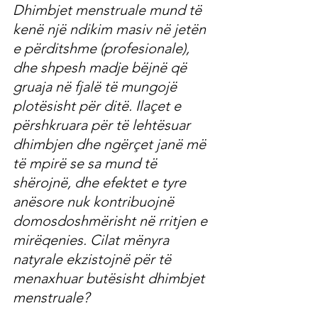
Dhimbjet menstruale mund të 
kenë një ndikim masiv në jetën 
e përditshme (profesionale), 
dhe shpesh madje bëjnë që 
gruaja në fjalë të mungojë 
plotësisht për ditë. Ilaçet e 
përshkruara për të lehtësuar 
dhimbjen dhe ngërçet janë më 
të mpirë se sa mund të 
shërojnë, dhe efektet e tyre 
anësore nuk kontribuojnë 
domosdoshmërisht në rritjen e 
mirëqenies. Cilat mënyra 
natyrale ekzistojnë për të 
menaxhuar butësisht dhimbjet 
menstruale?