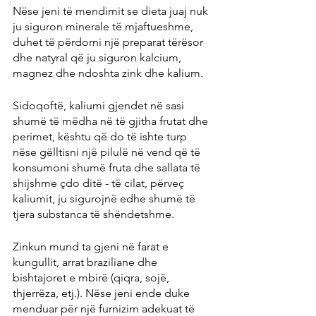
Nëse jeni të mendimit se dieta juaj nuk 
ju siguron minerale të mjaftueshme, 
duhet të përdorni një preparat tërësor 
dhe natyral që ju siguron kalcium, 
magnez dhe ndoshta zink dhe kalium.
Sidoqoftë, kaliumi gjendet në sasi 
shumë të mëdha në të gjitha frutat dhe 
perimet, kështu që do të ishte turp 
nëse gëlltisni një pilulë në vend që të 
konsumoni shumë fruta dhe sallata të 
shijshme çdo ditë - të cilat, përveç 
kaliumit, ju sigurojnë edhe shumë të 
tjera substanca të shëndetshme.
Zinkun mund ta gjeni në farat e 
kungullit, arrat braziliane dhe 
bishtajoret e mbirë (qiqra, sojë, 
thjerrëza, etj.). Nëse jeni ende duke 
menduar për një furnizim adekuat të 