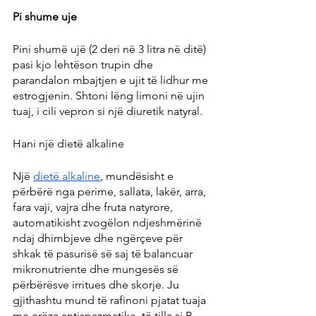
Pi shume uje
Pini shumë ujë (2 deri në 3 litra në ditë) 
pasi kjo lehtëson trupin dhe 
parandalon mbajtjen e ujit të lidhur me 
estrogjenin. Shtoni lëng limoni në ujin 
tuaj, i cili vepron si një diuretik natyral.
Hani një dietë alkaline
Një 
dietë alkaline
, mundësisht e 
përbërë nga perime, sallata, lakër, arra, 
fara vaji, vajra dhe fruta natyrore, 
automatikisht zvogëlon ndjeshmërinë 
ndaj dhimbjeve dhe ngërçeve për 
shkak të pasurisë së saj të balancuar 
mikronutriente dhe mungesës së 
përbërësve irritues dhe skorje. Ju 
gjithashtu mund të rafinoni pjatat tuaja 
me erëza antispazmatike, të tilla si B. 