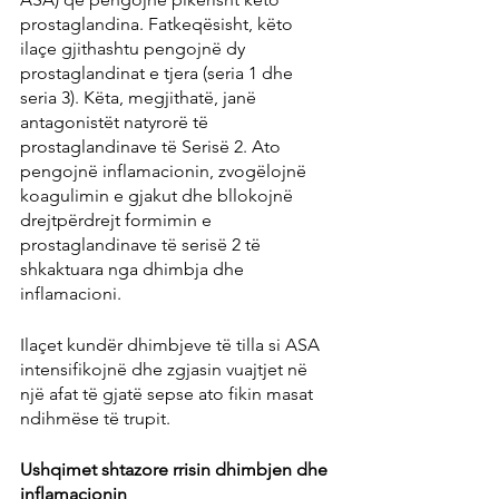
prostaglandina. Fatkeqësisht, këto 
ilaçe gjithashtu pengojnë dy 
prostaglandinat e tjera (seria 1 dhe 
seria 3). Këta, megjithatë, janë 
antagonistët natyrorë të 
prostaglandinave të Serisë 2. Ato 
pengojnë inflamacionin, zvogëlojnë 
koagulimin e gjakut dhe bllokojnë 
drejtpërdrejt formimin e 
prostaglandinave të serisë 2 të 
shkaktuara nga dhimbja dhe 
inflamacioni.
Ilaçet kundër dhimbjeve të tilla si ASA 
intensifikojnë dhe zgjasin vuajtjet në 
një afat të gjatë sepse ato fikin masat 
ndihmëse të trupit.
Ushqimet shtazore rrisin dhimbjen dhe 
inflamacionin