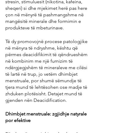
stresin, stimuluesit (nikotina, kafeina, 
sheqeri) si dhe mjekimet herë pas here 
çon në mënyrë të pashmangshme në 
mangësitë minerale dhe formimin e 
produkteve të mbeturinave.
Të dy promovojnë procese patologjike 
në mënyra të ndryshme, kështu që 
përmes deacidifikimit të qëndrueshëm 
në kombinim me një furnizim të 
ndërgjegjshëm të mineraleve me cilësi 
të lartë në trup, jo vetëm dhimbjet 
menstruale, por shumë sëmundje të 
tjera mund të lehtësohen ose madje të 
zhduken plotësisht. Detajet mund të 
gjenden nën Deacidification.
Dhimbjet menstruale: zgjidhje natyrale 
por efektive