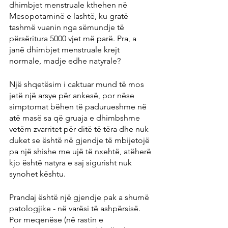
dhimbjet menstruale kthehen në 
Mesopotaminë e lashtë, ku gratë 
tashmë vuanin nga sëmundje të 
përsëritura 5000 vjet më parë. Pra, a 
janë dhimbjet menstruale krejt 
normale, madje edhe natyrale?
Një shqetësim i caktuar mund të mos 
jetë një arsye për ankesë, por nëse 
simptomat bëhen të padurueshme në 
atë masë sa që gruaja e dhimbshme 
vetëm zvarritet për ditë të tëra dhe nuk 
duket se është në gjendje të mbijetojë 
pa një shishe me ujë të nxehtë, atëherë 
kjo është natyra e saj sigurisht nuk 
synohet kështu.
Prandaj është një gjendje pak a shumë 
patologjike - në varësi të ashpërsisë. 
Por meqenëse (në rastin e 