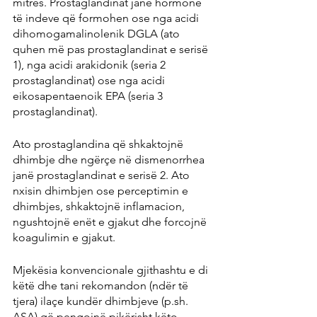
mitrës. Prostaglandinat janë hormone 
të indeve që formohen ose nga acidi 
dihomogamalinolenik DGLA (ato 
quhen më pas prostaglandinat e serisë 
1), nga acidi arakidonik (seria 2 
prostaglandinat) ose nga acidi 
eikosapentaenoik EPA (seria 3 
prostaglandinat).
Ato prostaglandina që shkaktojnë 
dhimbje dhe ngërçe në dismenorrhea 
janë prostaglandinat e serisë 2. Ato 
nxisin dhimbjen ose perceptimin e 
dhimbjes, shkaktojnë inflamacion, 
ngushtojnë enët e gjakut dhe forcojnë 
koagulimin e gjakut.
Mjekësia konvencionale gjithashtu e di 
këtë dhe tani rekomandon (ndër të 
tjera) ilaçe kundër dhimbjeve (p.sh. 
ASA) që pengojnë pikërisht këto 