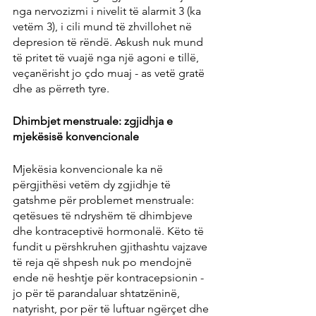
nga nervozizmi i nivelit të alarmit 3 (ka 
vetëm 3), i cili mund të zhvillohet në 
depresion të rëndë. Askush nuk mund 
të pritet të vuajë nga një agoni e tillë, 
veçanërisht jo çdo muaj - as vetë gratë 
dhe as përreth tyre.
Dhimbjet menstruale: zgjidhja e 
mjekësisë konvencionale
Mjekësia konvencionale ka në 
përgjithësi vetëm dy zgjidhje të 
gatshme për problemet menstruale: 
qetësues të ndryshëm të dhimbjeve 
dhe kontraceptivë hormonalë. Këto të 
fundit u përshkruhen gjithashtu vajzave 
të reja që shpesh nuk po mendojnë 
ende në heshtje për kontracepsionin - 
jo për të parandaluar shtatzëninë, 
natyrisht, por për të luftuar ngërçet dhe 