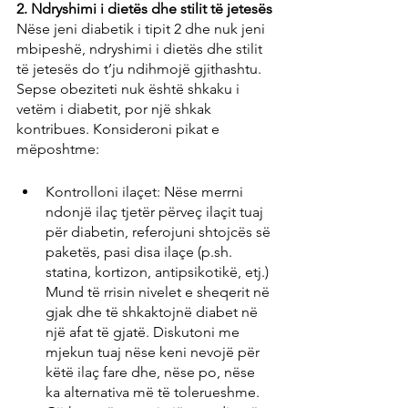
2. Ndryshimi i dietës dhe stilit të jetesës
Nëse jeni diabetik i tipit 2 dhe nuk jeni 
mbipeshë, ndryshimi i dietës dhe stilit 
të jetesës do t’ju ​​ndihmojë gjithashtu. 
Sepse obeziteti nuk është shkaku i 
vetëm i diabetit, por një shkak 
kontribues. Konsideroni pikat e 
mëposhtme:
Kontrolloni ilaçet: Nëse merrni 
ndonjë ilaç tjetër përveç ilaçit tuaj 
për diabetin, referojuni shtojcës së 
paketës, pasi disa ilaçe (p.sh. 
statina, kortizon, antipsikotikë, etj.) 
Mund të rrisin nivelet e sheqerit në 
gjak dhe të shkaktojnë diabet në 
një afat të gjatë. Diskutoni me 
mjekun tuaj nëse keni nevojë për 
këtë ilaç fare dhe, nëse po, nëse 
ka alternativa më të tolerueshme. 