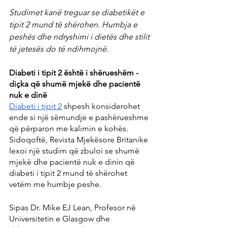
Studimet kanë treguar se diabetikët e 
tipit 2 mund të shërohen. Humbja e 
peshës dhe ndryshimi i dietës dhe stilit 
të jetesës do të ndihmojnë.
Diabeti i tipit 2 është i shërueshëm - 
diçka që shumë mjekë dhe pacientë 
nuk e dinë
Diabeti i tipit 2
 shpesh konsiderohet 
ende si një sëmundje e pashërueshme 
që përparon me kalimin e kohës. 
Sidoqoftë, Revista Mjekësore Britanike 
lexoi një studim që zbuloi se shumë 
mjekë dhe pacientë nuk e dinin që 
diabeti i tipit 2 mund të shërohet 
vetëm me humbje peshe.
Sipas Dr. Mike EJ Lean, Profesor në 
Universitetin e Glasgow dhe 