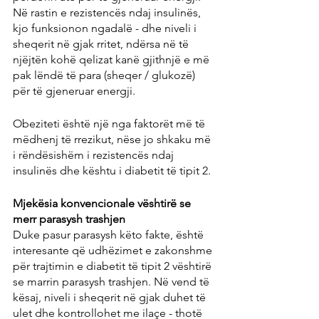
Në rastin e rezistencës ndaj insulinës, 
kjo funksionon ngadalë - dhe niveli i 
sheqerit në gjak rritet, ndërsa në të 
njëjtën kohë qelizat kanë gjithnjë e më 
pak lëndë të para (sheqer / glukozë) 
për të gjeneruar energji.
Obeziteti është një nga faktorët më të 
mëdhenj të rrezikut, nëse jo shkaku më 
i rëndësishëm i rezistencës ndaj 
insulinës dhe kështu i diabetit të tipit 2.
Mjekësia konvencionale vështirë se 
merr parasysh trashjen
Duke pasur parasysh këto fakte, është 
interesante që udhëzimet e zakonshme 
për trajtimin e diabetit të tipit 2 vështirë 
se marrin parasysh trashjen. Në vend të 
kësaj, niveli i sheqerit në gjak duhet të 
ulet dhe kontrollohet me ilaçe - thotë 