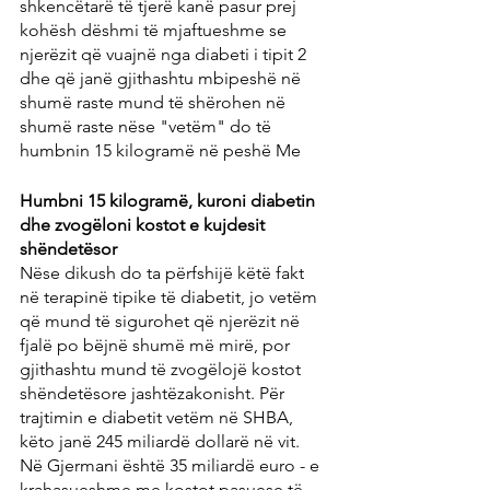
shkencëtarë të tjerë kanë pasur prej 
kohësh dëshmi të mjaftueshme se 
njerëzit që vuajnë nga diabeti i tipit 2 
dhe që janë gjithashtu mbipeshë në 
shumë raste mund të shërohen në 
shumë raste nëse "vetëm" do të 
humbnin 15 kilogramë në peshë Me
Humbni 15 kilogramë, kuroni diabetin 
dhe zvogëloni kostot e kujdesit 
shëndetësor
Nëse dikush do ta përfshijë këtë fakt 
në terapinë tipike të diabetit, jo vetëm 
që mund të sigurohet që njerëzit në 
fjalë po bëjnë shumë më mirë, por 
gjithashtu mund të zvogëlojë kostot 
shëndetësore jashtëzakonisht. Për 
trajtimin e diabetit vetëm në SHBA, 
këto janë 245 miliardë dollarë në vit. 
Në Gjermani është 35 miliardë euro - e 
krahasueshme me kostot pasuese të 