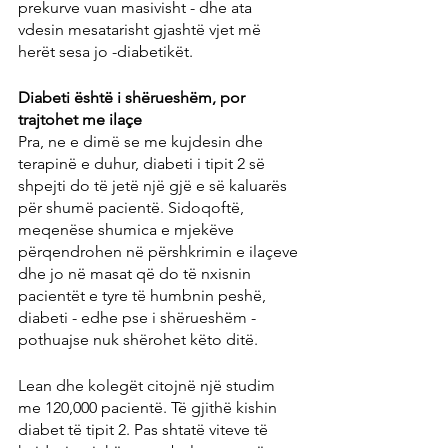
prekurve vuan masivisht - dhe ata 
vdesin mesatarisht gjashtë vjet më 
herët sesa jo -diabetikët.
Diabeti është i shërueshëm, por 
trajtohet me ilaçe
Pra, ne e dimë se me kujdesin dhe 
terapinë e duhur, diabeti i tipit 2 së 
shpejti do të jetë një gjë e së kaluarës 
për shumë pacientë. Sidoqoftë, 
meqenëse shumica e mjekëve 
përqendrohen në përshkrimin e ilaçeve 
dhe jo në masat që do të nxisnin 
pacientët e tyre të humbnin peshë, 
diabeti - edhe pse i shërueshëm - 
pothuajse nuk shërohet këto ditë.
Lean dhe kolegët citojnë një studim 
me 120,000 pacientë. Të gjithë kishin 
diabet të tipit 2. Pas shtatë viteve të 