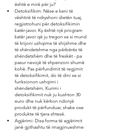
është e mirë për ju?
Detoksifikim: Nëse e keni të 
vështirë të ndryshoni dietën tuaj, 
regjistrohuni për detoksifikimin 
katër-javor. Ky është një program 
katër javor që ju tregon se si mund 
të krijoni ushqime të shijshme dhe 
të shëndetshme nga përbërës të 
shëndetshëm dhe të freskët - pa 
pasur nevojë të shpenzoni shumë 
kohë. Pas përfundimit të regjimit 
të detoksifikimit, do të dini se si 
funksionon ushqimi i 
shëndetshëm. Kurimi i 
detoksifikimit nuk ju kushton 30 
euro dhe nuk kërkon ndonjë 
produkt të përfunduar, shake ose 
produkte të tjera shtesë.
Agjërimi: Disa forma të agjërimit 
janë gjithashtu të imagjinueshme 