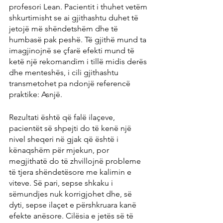
profesori Lean. Pacientit i thuhet vetëm 
shkurtimisht se ai gjithashtu duhet të 
jetojë më shëndetshëm dhe të 
humbasë pak peshë. Të gjithë mund ta 
imagjinojnë se çfarë efekti mund të 
ketë një rekomandim i tillë midis derës 
dhe menteshës, i cili gjithashtu 
transmetohet pa ndonjë referencë 
praktike: Asnjë.
Rezultati është që falë ilaçeve, 
pacientët së shpejti do të kenë një 
nivel sheqeri në gjak që është i 
kënaqshëm për mjekun, por 
megjithatë do të zhvillojnë probleme 
të tjera shëndetësore me kalimin e 
viteve. Së pari, sepse shkaku i 
sëmundjes nuk korrigjohet dhe, së 
dyti, sepse ilaçet e përshkruara kanë 
efekte anësore. Cilësia e jetës së të 