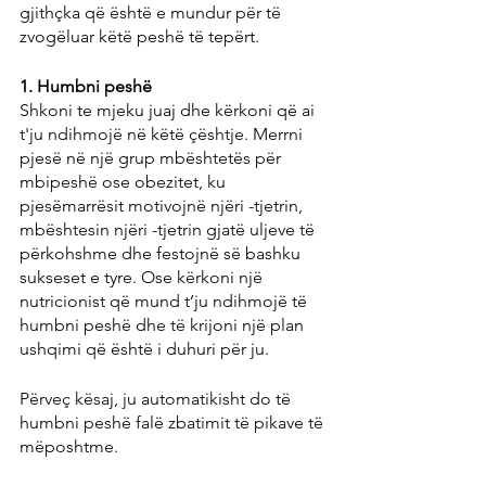
gjithçka që është e mundur për të 
zvogëluar këtë peshë të tepërt.
1. Humbni peshë
Shkoni te mjeku juaj dhe kërkoni që ai 
t'ju ndihmojë në këtë çështje. Merrni 
pjesë në një grup mbështetës për 
mbipeshë ose obezitet, ku 
pjesëmarrësit motivojnë njëri -tjetrin, 
mbështesin njëri -tjetrin gjatë uljeve të 
përkohshme dhe festojnë së bashku 
sukseset e tyre. Ose kërkoni një 
nutricionist që mund t’ju ​​ndihmojë të 
humbni peshë dhe të krijoni një plan 
ushqimi që është i duhuri për ju.
Përveç kësaj, ju automatikisht do të 
humbni peshë falë zbatimit të pikave të 
mëposhtme.