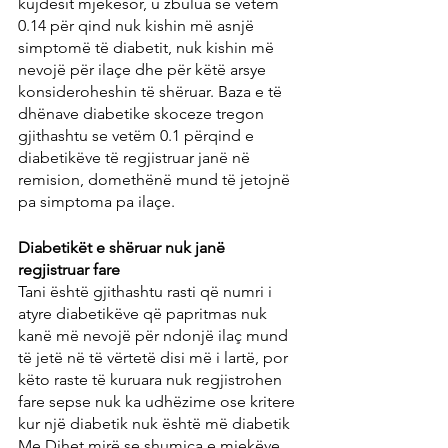
kujdesit mjekësor, u zbulua se vetëm 
0.14 për qind nuk kishin më asnjë 
simptomë të diabetit, nuk kishin më 
nevojë për ilaçe dhe për këtë arsye 
konsideroheshin të shëruar. Baza e të 
dhënave diabetike skoceze tregon 
gjithashtu se vetëm 0.1 përqind e 
diabetikëve të regjistruar janë në 
remision, domethënë mund të jetojnë 
pa simptoma pa ilaçe.
Diabetikët e shëruar nuk janë 
regjistruar fare
Tani është gjithashtu rasti që numri i 
atyre diabetikëve që papritmas nuk 
kanë më nevojë për ndonjë ilaç mund 
të jetë në të vërtetë disi më i lartë, por 
këto raste të kuruara nuk regjistrohen 
fare sepse nuk ka udhëzime ose kritere 
kur një diabetik nuk është më diabetik 
Me Dihet mirë se shumica e mjekëve 