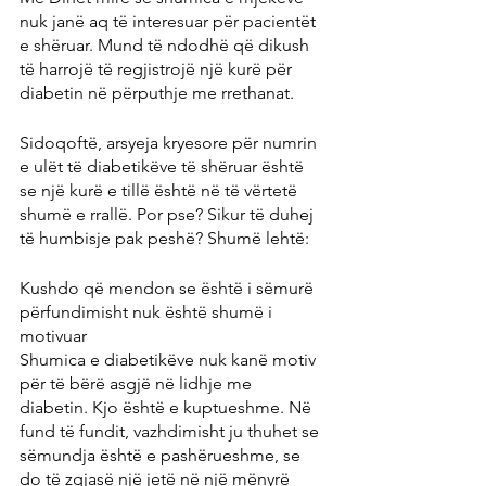
nuk janë aq të interesuar për pacientët 
e shëruar. Mund të ndodhë që dikush 
të harrojë të regjistrojë një kurë për 
diabetin në përputhje me rrethanat.
Sidoqoftë, arsyeja kryesore për numrin 
e ulët të diabetikëve të shëruar është 
se një kurë e tillë është në të vërtetë 
shumë e rrallë. Por pse? Sikur të duhej 
të humbisje pak peshë? Shumë lehtë:
Kushdo që mendon se është i sëmurë 
përfundimisht nuk është shumë i 
motivuar
Shumica e diabetikëve nuk kanë motiv 
për të bërë asgjë në lidhje me 
diabetin. Kjo është e kuptueshme. Në 
fund të fundit, vazhdimisht ju thuhet se 
sëmundja është e pashërueshme, se 
do të zgjasë një jetë në një mënyrë 