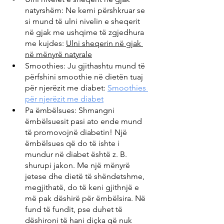
natyrshëm: Ne kemi përshkruar se 
si mund të ulni nivelin e sheqerit 
në gjak me ushqime të zgjedhura 
me kujdes: 
Ulni sheqerin në gjak 
në mënyrë natyrale
Smoothies: Ju gjithashtu mund të 
përfshini smoothie në dietën tuaj 
për njerëzit me diabet: 
Smoothies 
për njerëzit me diabet
Pa ëmbëlsues: Shmangni 
ëmbëlsuesit pasi ato ende mund 
të promovojnë diabetin! Një 
ëmbëlsues që do të ishte i 
mundur në diabet është z. B. 
shurupi jakon. Me një mënyrë 
jetese dhe dietë të shëndetshme, 
megjithatë, do të keni gjithnjë e 
më pak dëshirë për ëmbëlsira. Në 
fund të fundit, pse duhet të 
dëshironi të hani diçka që nuk 