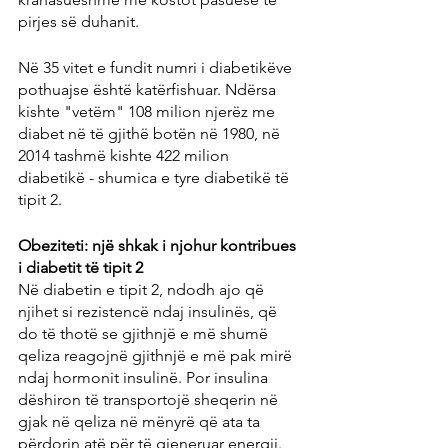
pirjes së duhanit.
Në 35 vitet e fundit numri i diabetikëve 
pothuajse është katërfishuar. Ndërsa 
kishte "vetëm" 108 milion njerëz me 
diabet në të gjithë botën në 1980, në 
2014 tashmë kishte 422 milion 
diabetikë - shumica e tyre diabetikë të 
tipit 2.
Obeziteti: një shkak i njohur kontribues 
i diabetit të tipit 2
Në diabetin e tipit 2, ndodh ajo që 
njihet si rezistencë ndaj insulinës, që 
do të thotë se gjithnjë e më shumë 
qeliza reagojnë gjithnjë e më pak mirë 
ndaj hormonit insulinë. Por insulina 
dëshiron të transportojë sheqerin në 
gjak në qeliza në mënyrë që ata ta 
përdorin atë për të gjeneruar energji. 