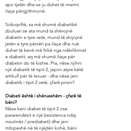
apo tjetër dhe se ju duhet të merrni 
ilaçe përgjithmonë.
Sidoqoftë, sa më shumë diabetikë 
zbuluan se ata mund ta shërojnë 
diabetin e tyre vetë, mund të shijojnë 
jetën e tyre përsëri pa ilaçe dhe nuk 
duhet të kenë më frikë nga ndërlikimet 
e diabetit, aq më shumë ilaçe për 
diabetin do të kishte. Pra, nëse njihni 
një diabetik të tipit 2, jepini atyre këtë 
artikull për të lexuar - dhe nëse jeni 
diabetik i tipit 2 vetë, çfarë prisni?
Diabeti është i shërueshëm - çfarë të 
bëni?
Nëse keni diabet të tipit 2 ose 
pararendësit e një (rezistenca ndaj 
insulinës / prediabeti) dhe jeni 
mbipeshë në të njëjtën kohë, bëni 