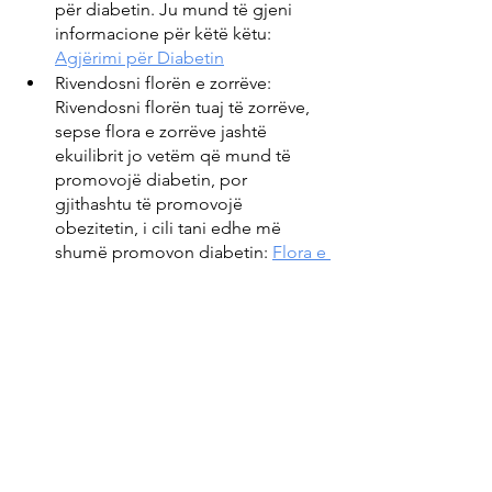
për diabetin. Ju mund të gjeni 
informacione për këtë këtu: 
Agjërimi për Diabetin
Rivendosni florën e zorrëve: 
Rivendosni florën tuaj të zorrëve, 
sepse flora e zorrëve jashtë 
ekuilibrit jo vetëm që mund të 
promovojë diabetin, por 
gjithashtu të promovojë 
obezitetin, i cili tani edhe më 
shumë promovon diabetin: 
Flora e 
sëmurë e zorrëve promovon 
diabetin.
Substancat vitale: Merrni pikërisht 
ato shtesa ushqyese që ju 
nevojiten personalisht. Këtu ne 
paraqesim substanca vitale që janë 
treguar të jenë veçanërisht të 
dobishme në diabet, duke 
përfshirë një propozim për një 