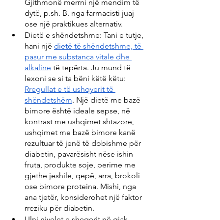
Gjithmonë merrni një mendim të 
dytë, p.sh. B. nga farmacisti juaj 
ose një praktikues alternativ.
Dietë e shëndetshme: Tani e tutje, 
hani një 
dietë të shëndetshme, të 
pasur me substanca vitale dhe 
alkaline
 të tepërta. Ju mund të 
lexoni se si ta bëni këtë këtu: 
Rregullat e të ushqyerit të 
shëndetshëm
. Një dietë me bazë 
bimore është ideale sepse, në 
kontrast me ushqimet shtazore, 
ushqimet me bazë bimore kanë 
rezultuar të jenë të dobishme për 
diabetin, pavarësisht nëse ishin 
fruta, produkte soje, perime me 
gjethe jeshile, qepë, arra, brokoli 
ose bimore proteina. Mishi, nga 
ana tjetër, konsiderohet një faktor 
rreziku për diabetin.
Ulni nivelet e sheqerit në gjak 