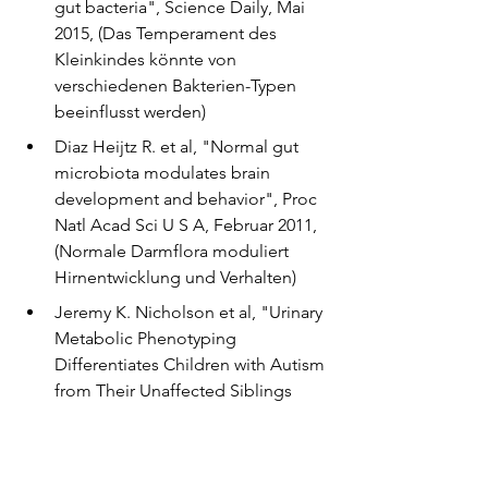
gut bacteria", Science Daily, Mai 
2015, (Das Temperament des 
Kleinkindes könnte von 
verschiedenen Bakterien-Typen 
beeinflusst werden)
Diaz Heijtz R. et al, "Normal gut 
microbiota modulates brain 
development and behavior", Proc 
Natl Acad Sci U S A, Februar 2011, 
(Normale Darmflora moduliert 
Hirnentwicklung und Verhalten)
Jeremy K. Nicholson et al, "Urinary 
Metabolic Phenotyping 
Differentiates Children with Autism 
from Their Unaffected Siblings 
and Age-Matched Controls", J. 
Proteome Res., September 2010
Campbell-McBride N., "Gut And 