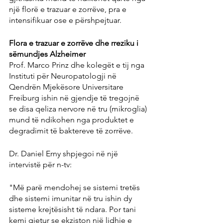
një florë e trazuar e zorrëve, pra e 
intensifikuar ose e përshpejtuar.
Flora e trazuar e zorrëve dhe rreziku i 
sëmundjes Alzheimer
Prof. Marco Prinz dhe kolegët e tij nga 
Instituti për Neuropatologji në 
Qendrën Mjekësore Universitare 
Freiburg ishin në gjendje të tregojnë 
se disa qeliza nervore në tru (mikroglia) 
mund të ndikohen nga produktet e 
degradimit të baktereve të zorrëve.
Dr. Daniel Erny shpjegoi në një 
intervistë për n-tv:
"Më parë mendohej se sistemi tretës 
dhe sistemi imunitar në tru ishin dy 
sisteme krejtësisht të ndara. Por tani 
kemi gjetur se ekziston një lidhje e 