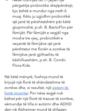
përgatitje probiotike drejtpërdrejt, 
kjo është e mundur nga rreth 6 
muaj. Këtu ju zgjidhni probiotikë 
që janë të përshtatshëm për këtë 
grupmoshë, p.sh. B. BactoFlor për 
fëmijët. Për fëmijët e vegjël nga 
mosha tre vjeç, probiotikët e 
veçantë të fëmijëve që janë 
përshtatur me florën e zorrëve të 
fëmijëve janë gjithashtu të 
këshillueshëm, p.sh. B. Combi 
Flora Kids.
Në këtë mënyrë, foshnja mund të 
krijojë një florë të shëndetshme të 
zorrëve dhe, si rezultat, një 
sistem të 
fortë imunitar
. Por nëse asgjë nuk 
bëhet për një florë të trazuar të zorrëve, 
sëmundje të tilla si autizmi dhe ADHD 
deri në Alzheimer mund të shfaqen 