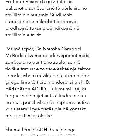
Proteom Research që zbuloi se 
bakteret e zorrëve janë të përfshira në 
zhvillimin e autizmit. Studiuesit 
supozojnë se mikrobet e zorrëve 
prodhojnë toksina që ndikojnë në 
zhvillimin e trurit.
Për më tepër, Dr. Natasha Campbell-
McBride ekzaminoi ndërveprimet midis 
zorrëve dhe trurit dhe zbuloi se një 
florë e trazuar e zorrëve është një faktor 
i rëndësishëm rreziku për autizmin dhe 
çrregullime të tjera mendore, si p.sh. B. 
përfaqëson ADHD. Hulumtimi i saj ka 
treguar se fëmijët autikë lindin me tru 
normal, por zhvillojnë simptoma autike 
kur sistemi i tyre tretës bie në kontakt 
me substanca toksike.
Shumë fëmijë ADHD vuajnë nga 