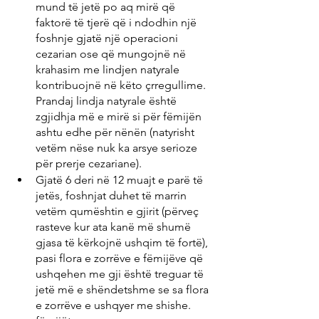
mund të jetë po aq mirë që 
faktorë të tjerë që i ndodhin një 
foshnje gjatë një operacioni 
cezarian ose që mungojnë në 
krahasim me lindjen natyrale 
kontribuojnë në këto çrregullime. 
Prandaj lindja natyrale është 
zgjidhja më e mirë si për fëmijën 
ashtu edhe për nënën (natyrisht 
vetëm nëse nuk ka arsye serioze 
për prerje cezariane).
Gjatë 6 deri në 12 muajt e parë të 
jetës, foshnjat duhet të marrin 
vetëm qumështin e gjirit (përveç 
rasteve kur ata kanë më shumë 
gjasa të kërkojnë ushqim të fortë), 
pasi flora e zorrëve e fëmijëve që 
ushqehen me gji është treguar të 
jetë më e shëndetshme se sa flora 
e zorrëve e ushqyer me shishe. 