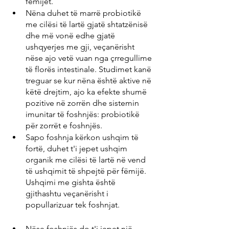
fëmijët.
Nëna duhet të marrë probiotikë 
me cilësi të lartë gjatë shtatzënisë 
dhe më vonë edhe gjatë 
ushqyerjes me gji, veçanërisht 
nëse ajo vetë vuan nga çrregullime 
të florës intestinale. Studimet kanë 
treguar se kur nëna është aktive në 
këtë drejtim, ajo ka efekte shumë 
pozitive në zorrën dhe sistemin 
imunitar të foshnjës: probiotikë 
për zorrët e foshnjës.
Sapo foshnja kërkon ushqim të 
fortë, duhet t'i jepet ushqim 
organik me cilësi të lartë në vend 
të ushqimit të shpejtë për fëmijë. 
Ushqimi me gishta është 
gjithashtu veçanërisht i 
popullarizuar tek foshnjat.
Nëse foshnjës do t'i jepet një 