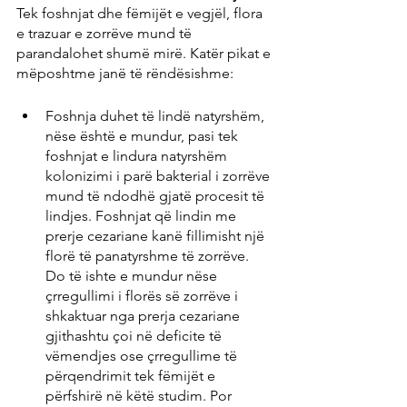
Tek foshnjat dhe fëmijët e vegjël, flora 
e trazuar e zorrëve mund të 
parandalohet shumë mirë. Katër pikat e 
mëposhtme janë të rëndësishme:
Foshnja duhet të lindë natyrshëm, 
nëse është e mundur, pasi tek 
foshnjat e lindura natyrshëm 
kolonizimi i parë bakterial i zorrëve 
mund të ndodhë gjatë procesit të 
lindjes. Foshnjat që lindin me 
prerje cezariane kanë fillimisht një 
florë të panatyrshme të zorrëve. 
Do të ishte e mundur nëse 
çrregullimi i florës së zorrëve i 
shkaktuar nga prerja cezariane 
gjithashtu çoi në deficite të 
vëmendjes ose çrregullime të 
përqendrimit tek fëmijët e 
përfshirë në këtë studim. Por 