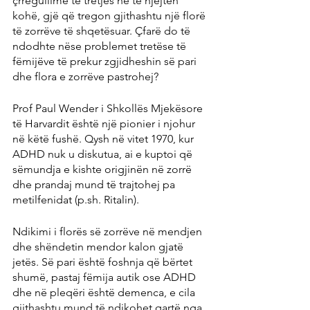
çrregullime të tretjes në të njëjtën 
kohë, gjë që tregon gjithashtu një florë 
të zorrëve të shqetësuar. Çfarë do të 
ndodhte nëse problemet tretëse të 
fëmijëve të prekur zgjidheshin së pari 
dhe flora e zorrëve pastrohej?
Prof Paul Wender i Shkollës Mjekësore 
të Harvardit është një pionier i njohur 
në këtë fushë. Qysh në vitet 1970, kur 
ADHD nuk u diskutua, ai e kuptoi që 
sëmundja e kishte origjinën në zorrë 
dhe prandaj mund të trajtohej pa 
metilfenidat (p.sh. Ritalin).
Ndikimi i florës së zorrëve në mendjen 
dhe shëndetin mendor kalon gjatë 
jetës. Së pari është foshnja që bërtet 
shumë, pastaj fëmija autik ose ADHD 
dhe në pleqëri është demenca, e cila 
gjithashtu mund të ndikohet qartë nga 