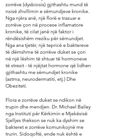
zorrëve (dysbiosis) gjithashtu mund të 
nxisë zhvillimin e sëmundjeve kronike. 
Nga njëra anë, një florë e trazuar e 
zorrëve çon në procese inflamatore 
kronike, të cilat janë një faktor i 
rëndësishëm rreziku për sëmundjet. 
Nga ana tjetër, një tepricë e baktereve 
të dëmshme të zorrëve duket se çon 
në një lëshim të shtuar të hormoneve 
të stresit - të njëjtat hormone që lidhen 
gjithashtu me sëmundjet kronike 
(astma, neurodermatiti, etj.) Dhe 
Obeziteti.
Flora e zorrëve duket se ndikon në 
trupin dhe mendjen. Dr. Michael Bailey 
nga Instituti për Kërkimin e Mjekësisë 
Sjelljes thekson se nuk ka dyshim se 
bakteret e zorrëve komunikojnë me 
trurin. Sidoqoftë, ende nuk është e 