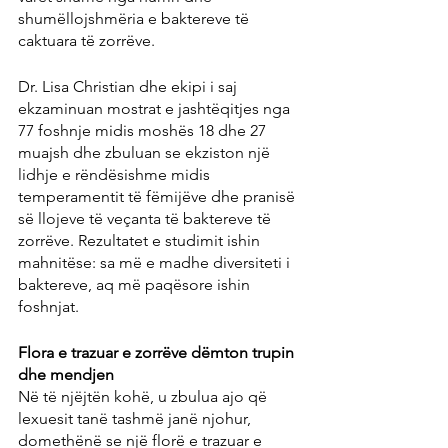
shumëllojshmëria e baktereve të 
caktuara të zorrëve.
Dr. Lisa Christian dhe ekipi i saj 
ekzaminuan mostrat e jashtëqitjes nga 
77 foshnje midis moshës 18 dhe 27 
muajsh dhe zbuluan se ekziston një 
lidhje e rëndësishme midis 
temperamentit të fëmijëve dhe pranisë 
së llojeve të veçanta të baktereve të 
zorrëve. Rezultatet e studimit ishin 
mahnitëse: sa më e madhe diversiteti i 
baktereve, aq më paqësore ishin 
foshnjat.
Flora e trazuar e zorrëve dëmton trupin 
dhe mendjen
Në të njëjtën kohë, u zbulua ajo që 
lexuesit tanë tashmë janë njohur, 
domethënë se një florë e trazuar e 