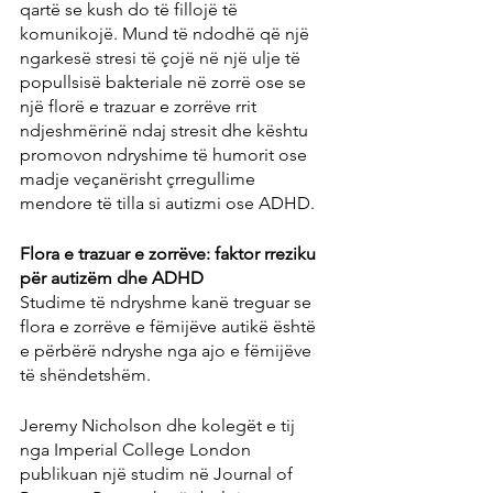
qartë se kush do të fillojë të 
komunikojë. Mund të ndodhë që një 
ngarkesë stresi të çojë në një ulje të 
popullsisë bakteriale në zorrë ose se 
një florë e trazuar e zorrëve rrit 
ndjeshmërinë ndaj stresit dhe kështu 
promovon ndryshime të humorit ose 
madje veçanërisht çrregullime 
mendore të tilla si autizmi ose ADHD.
Flora e trazuar e zorrëve: faktor rreziku 
për autizëm dhe ADHD
Studime të ndryshme kanë treguar se 
flora e zorrëve e fëmijëve autikë është 
e përbërë ndryshe nga ajo e fëmijëve 
të shëndetshëm.
Jeremy Nicholson dhe kolegët e tij 
nga Imperial College London 
publikuan një studim në Journal of 