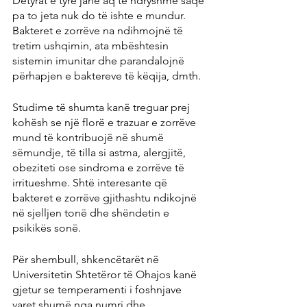
Detyrat e tyre janë aq të ndryshme saqë 
pa to jeta nuk do të ishte e mundur. 
Bakteret e zorrëve na ndihmojnë të 
tretim ushqimin, ata mbështesin 
sistemin imunitar dhe parandalojnë 
përhapjen e baktereve të këqija, dmth.
Studime të shumta kanë treguar prej 
kohësh se një florë e trazuar e zorrëve 
mund të kontribuojë në shumë 
sëmundje, të tilla si astma, alergjitë, 
obeziteti ose sindroma e zorrëve të 
irritueshme. Shtë interesante që 
bakteret e zorrëve gjithashtu ndikojnë 
në sjelljen tonë dhe shëndetin e 
psikikës sonë.
Për shembull, shkencëtarët në 
Universitetin Shtetëror të Ohajos kanë 
gjetur se temperamenti i foshnjave 
varet shumë nga numri dhe 