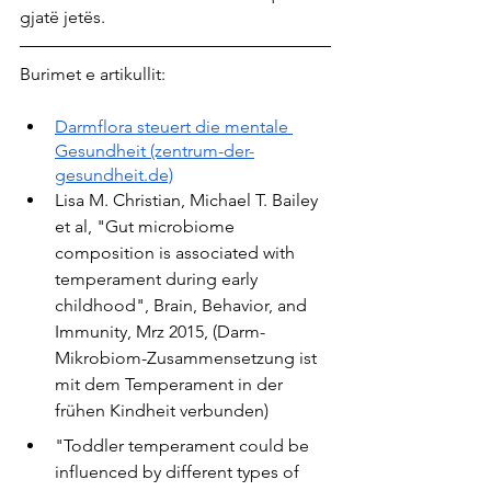
gjatë jetës.
Burimet e artikullit:
Darmflora steuert die mentale 
Gesundheit (zentrum-der-
gesundheit.de)
Lisa M. Christian, Michael T. Bailey 
et al, "Gut microbiome 
composition is associated with 
temperament during early 
childhood", Brain, Behavior, and 
Immunity, Mrz 2015, (Darm-
Mikrobiom-Zusammensetzung ist 
mit dem Temperament in der 
frühen Kindheit verbunden)
"Toddler temperament could be 
influenced by different types of 