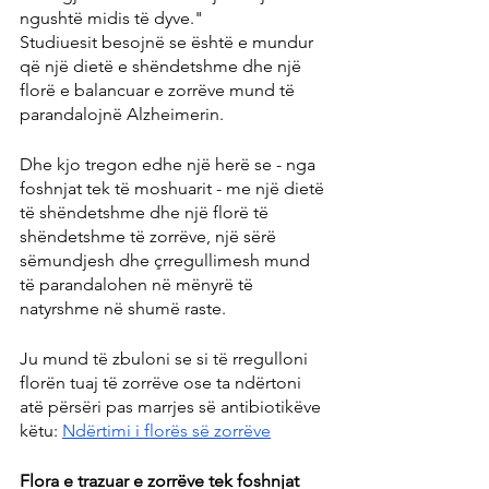
ngushtë midis të dyve."
Studiuesit besojnë se është e mundur 
që një dietë e shëndetshme dhe një 
florë e balancuar e zorrëve mund të 
parandalojnë Alzheimerin.
Dhe kjo tregon edhe një herë se - nga 
foshnjat tek të moshuarit - me një dietë 
të shëndetshme dhe një florë të 
shëndetshme të zorrëve, një sërë 
sëmundjesh dhe çrregullimesh mund 
të parandalohen në mënyrë të 
natyrshme në shumë raste.
Ju mund të zbuloni se si të rregulloni 
florën tuaj të zorrëve ose ta ndërtoni 
atë përsëri pas marrjes së antibiotikëve 
këtu: 
Ndërtimi i florës së zorrëve
Flora e trazuar e zorrëve tek foshnjat