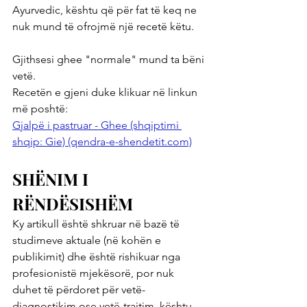
Ayurvedic, kështu që për fat të keq ne 
nuk mund të ofrojmë një recetë këtu.
Gjithsesi ghee "normale" mund ta bëni 
vetë. 
Recetën e gjeni duke klikuar në linkun 
më poshtë: 
Gjalpë i pastruar - Ghee (shqiptimi 
shqip: Gie) (qendra-e-shendetit.com)
SHËNIM I 
RËNDËSISHËM
Ky artikull është shkruar në bazë të 
studimeve aktuale (në kohën e 
publikimit) dhe është rishikuar nga 
profesionistë mjekësorë, por nuk 
duhet të përdoret për vetë-
diagnostikim ose vetë-trajtim, kështu 