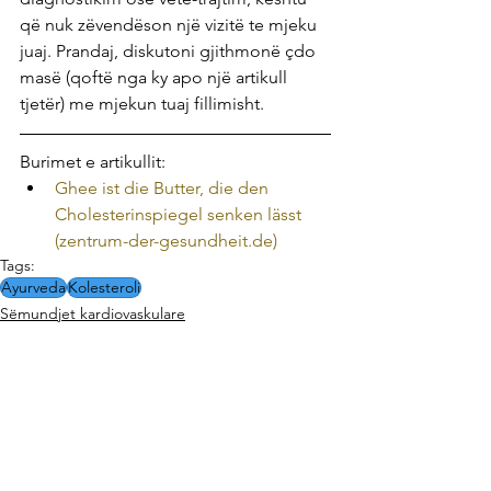
që nuk zëvendëson një vizitë te mjeku 
juaj. Prandaj, diskutoni gjithmonë çdo 
masë (qoftë nga ky apo një artikull 
tjetër) me mjekun tuaj fillimisht.
Burimet e artikullit:
Ghee ist die Butter, die den 
Cholesterinspiegel senken lässt 
(zentrum-der-gesundheit.de)
Tags:
Ayurveda
Kolesteroli
Sëmundjet kardiovaskulare
Sëmundjet