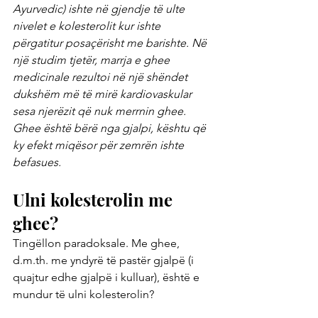
Ayurvedic) ishte në gjendje të ulte 
nivelet e kolesterolit kur ishte 
përgatitur posaçërisht me barishte. Në 
një studim tjetër, marrja e ghee 
medicinale rezultoi në një shëndet 
dukshëm më të mirë kardiovaskular 
sesa njerëzit që nuk merrnin ghee. 
Ghee është bërë nga gjalpi, kështu që 
ky efekt miqësor për zemrën ishte 
befasues.
Ulni kolesterolin me 
ghee?
Tingëllon paradoksale. Me ghee, 
d.m.th. me yndyrë të pastër gjalpë (i 
quajtur edhe gjalpë i kulluar), është e 
mundur të ulni kolesterolin?