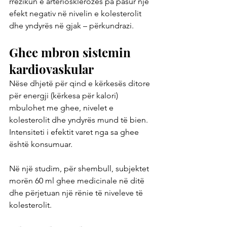
rrezikun e arteriosklerozës pa pasur një 
efekt negativ në nivelin e kolesterolit 
dhe yndyrës në gjak – përkundrazi.
Ghee mbron sistemin 
kardiovaskular
Nëse dhjetë për qind e kërkesës ditore 
për energji (kërkesa për kalori) 
mbulohet me ghee, nivelet e 
kolesterolit dhe yndyrës mund të bien. 
Intensiteti i efektit varet nga sa ghee 
është konsumuar.
Në një studim, për shembull, subjektet 
morën 60 ml ghee medicinale në ditë 
dhe përjetuan një rënie të niveleve të 
kolesterolit.