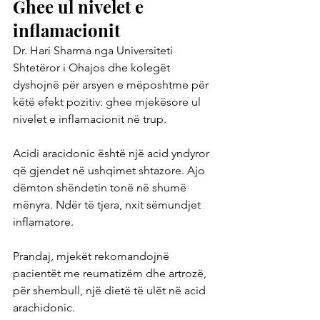
Ghee ul nivelet e 
inflamacionit
Dr. Hari Sharma nga Universiteti 
Shtetëror i Ohajos dhe kolegët 
dyshojnë për arsyen e mëposhtme për 
këtë efekt pozitiv: ghee mjekësore ul 
nivelet e inflamacionit në trup.
Acidi aracidonic është një acid yndyror 
që gjendet në ushqimet shtazore. Ajo 
dëmton shëndetin tonë në shumë 
mënyra. Ndër të tjera, nxit sëmundjet 
inflamatore.
Prandaj, mjekët rekomandojnë 
pacientët me reumatizëm dhe artrozë, 
për shembull, një dietë të ulët në acid 
arachidonic.