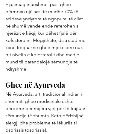
E paimagjinueshme, pasi ghee 
përmban një sasi të madhe 70% të 
acideve yndyrore të ngopura, të cilat 
në shumë vende ende referohen si 
njerëzit e këqij kur bëhet fjalë për 
kolesterolin. Megjithatë, disa studime 
kanë treguar se ghee mjekësore nuk 
rrit nivelin e kolesterolit dhe madje 
mund të parandalojë sëmundje të 
ndryshme.
Ghee në Ayurveda
Në Ayurveda, arti tradicional indian i 
shërimit, ghee medicinale është 
përdorur për mijëra vjet për të trajtuar 
sëmundje të shumta. Këto përfshijnë 
alergji dhe probleme të lëkurës si 
psoriasis (psoriasis).