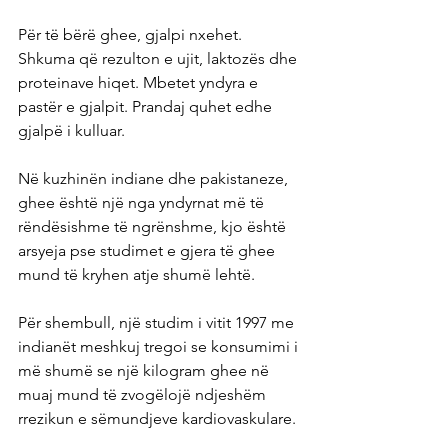
Për të bërë ghee, gjalpi nxehet. 
Shkuma që rezulton e ujit, laktozës dhe 
proteinave hiqet. Mbetet yndyra e 
pastër e gjalpit. Prandaj quhet edhe 
gjalpë i kulluar.
Në kuzhinën indiane dhe pakistaneze, 
ghee është një nga yndyrnat më të 
rëndësishme të ngrënshme, kjo është 
arsyeja pse studimet e gjera të ghee 
mund të kryhen atje shumë lehtë.
Për shembull, një studim i vitit 1997 me 
indianët meshkuj tregoi se konsumimi i 
më shumë se një kilogram ghee në 
muaj mund të zvogëlojë ndjeshëm 
rrezikun e sëmundjeve kardiovaskulare.