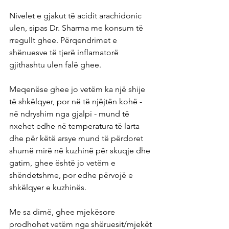
Nivelet e gjakut të acidit arachidonic 
ulen, sipas Dr. Sharma me konsum të 
rregullt ghee. Përqendrimet e 
shënuesve të tjerë inflamatorë 
gjithashtu ulen falë ghee.
Meqenëse ghee jo vetëm ka një shije 
të shkëlqyer, por në të njëjtën kohë - 
në ndryshim nga gjalpi - mund të 
nxehet edhe në temperatura të larta 
dhe për këtë arsye mund të përdoret 
shumë mirë në kuzhinë për skuqje dhe 
gatim, ghee është jo vetëm e 
shëndetshme, por edhe përvojë e 
shkëlqyer e kuzhinës.
Me sa dimë, ghee mjekësore 
prodhohet vetëm nga shëruesit/mjekët 