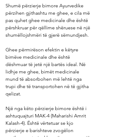
Shumë përzierje bimore Ayurvedike 
përzihen gjithashtu me ghee, e cila më 
pas quhet ghee medicinale dhe është 
përshkruar për qëllime shëruese në një 
shumëllojshmëri të gjerë sëmundjesh.
Ghee përmirëson efektin e këtyre 
bimëve medicinale dhe është 
dëshmuar të jetë një bartës ideal. Në 
lidhje me ghee, bimët medicinale 
mund të absorbohen më lehtë nga 
trupi dhe të transportohen në të gjitha 
qelizat.
Një nga këto përzierje bimore është i 
ashtuquajturi MAK-4 (Maharishi Amrit 
Kalash-4). Është vërtetuar se kjo 
përzierje e barishteve zvogëlon 