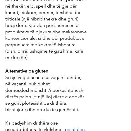
në thekër, elb, spell dhe të gjelbër, 
kamut, einkorn, emmer, tërshëra dhe 
triticale (një hibrid thekre dhe gruri) 
hoqi dorë. Kjo vlen për shumicën e 
produkteve të pjekura dhe makaronave 
konvencionale, si dhe për produktet e 
përpunuara me kokrra të fshehura 
(p.sh. birrë, ushqime të gatshme, kafe 
me kokërr).
Alternativa pa gluten
Si një vegjetarian ose vegan i bindur, 
në veçanti, nuk duhet 
domosdoshmërisht t'i përkushtohesh 
dietës paleo (= një lloj diete e epokës 
së gurit plotësisht pa drithëra, 
bishtajore dhe produkte qumështi).
Ka padyshim drithëra ose 
pseudodrithëra të vlefshme, 
pa gluten
, 