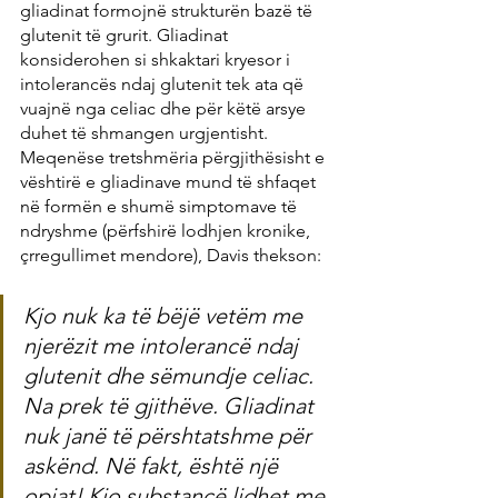
gliadinat formojnë strukturën bazë të 
glutenit të grurit. Gliadinat 
konsiderohen si shkaktari kryesor i 
intolerancës ndaj glutenit tek ata që 
vuajnë nga celiac dhe për këtë arsye 
duhet të shmangen urgjentisht. 
Meqenëse tretshmëria përgjithësisht e 
vështirë e gliadinave mund të shfaqet 
në formën e shumë simptomave të 
ndryshme (përfshirë lodhjen kronike, 
çrregullimet mendore), Davis thekson:
Kjo nuk ka të bëjë vetëm me 
njerëzit me intolerancë ndaj 
glutenit dhe sëmundje celiac. 
Na prek të gjithëve. Gliadinat 
nuk janë të përshtatshme për 
askënd. Në fakt, është një 
opiat! Kjo substancë lidhet me 