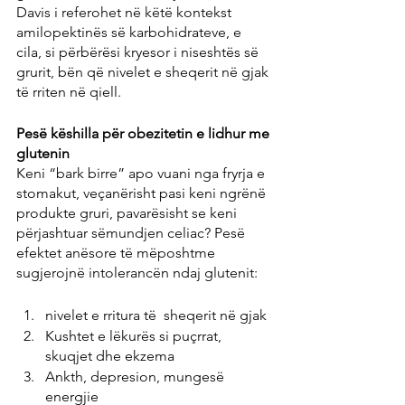
Davis i referohet në këtë kontekst 
amilopektinës së karbohidrateve, e 
cila, si përbërësi kryesor i niseshtës së 
grurit, bën që nivelet e sheqerit në gjak 
të rriten në qiell.
Pesë këshilla për obezitetin e lidhur me 
glutenin
Keni “bark birre” apo vuani nga fryrja e 
stomakut, veçanërisht pasi keni ngrënë 
produkte gruri, pavarësisht se keni 
përjashtuar sëmundjen celiac? Pesë 
efektet anësore të mëposhtme 
sugjerojnë intolerancën ndaj glutenit:
nivelet e rritura të  sheqerit në gjak
Kushtet e lëkurës si puçrrat, 
skuqjet dhe ekzema
Ankth, depresion, mungesë 
energjie