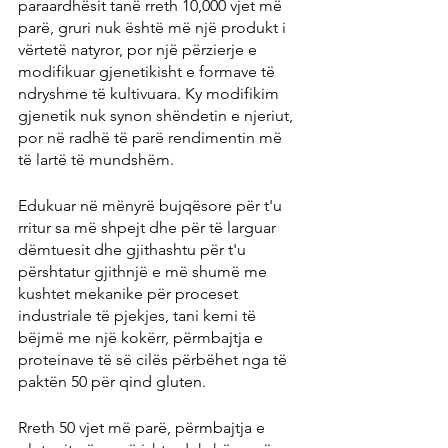
paraardhësit tanë rreth 10,000 vjet më 
parë, gruri nuk është më një produkt i 
vërtetë natyror, por një përzierje e 
modifikuar gjenetikisht e formave të 
ndryshme të kultivuara. Ky modifikim 
gjenetik nuk synon shëndetin e njeriut, 
por në radhë të parë rendimentin më 
të lartë të mundshëm.
Edukuar në mënyrë bujqësore për t'u 
rritur sa më shpejt dhe për të larguar 
dëmtuesit dhe gjithashtu për t'u 
përshtatur gjithnjë e më shumë me 
kushtet mekanike për proceset 
industriale të pjekjes, tani kemi të 
bëjmë me një kokërr, përmbajtja e 
proteinave të së cilës përbëhet nga të 
paktën 50 për qind gluten.
Rreth 50 vjet më parë, përmbajtja e 