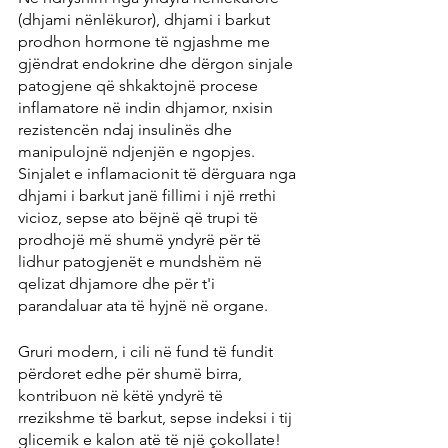
(dhjami nënlëkuror), dhjami i barkut 
prodhon hormone të ngjashme me 
gjëndrat endokrine dhe dërgon sinjale 
patogjene që shkaktojnë procese 
inflamatore në indin dhjamor, nxisin 
rezistencën ndaj insulinës dhe 
manipulojnë ndjenjën e ngopjes. 
Sinjalet e inflamacionit të dërguara nga 
dhjami i barkut janë fillimi i një rrethi 
vicioz, sepse ato bëjnë që trupi të 
prodhojë më shumë yndyrë për të 
lidhur patogjenët e mundshëm në 
qelizat dhjamore dhe për t'i 
parandaluar ata të hyjnë në organe.
Gruri modern, i cili në fund të fundit 
përdoret edhe për shumë birra, 
kontribuon në këtë yndyrë të 
rrezikshme të barkut, sepse indeksi i tij 
glicemik e kalon atë të një çokollate! 