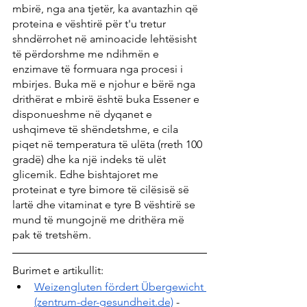
mbirë, nga ana tjetër, ka avantazhin që 
proteina e vështirë për t'u tretur 
shndërrohet në aminoacide lehtësisht 
të përdorshme me ndihmën e 
enzimave të formuara nga procesi i 
mbirjes. Buka më e njohur e bërë nga 
drithërat e mbirë është buka Essener e 
disponueshme në dyqanet e 
ushqimeve të shëndetshme, e cila 
piqet në temperatura të ulëta (rreth 100 
gradë) dhe ka një indeks të ulët 
glicemik. Edhe bishtajoret me 
proteinat e tyre bimore të cilësisë së 
lartë dhe vitaminat e tyre B vështirë se 
mund të mungojnë me drithëra më 
pak të tretshëm.
Burimet e artikullit:
Weizengluten fördert Übergewicht 
(zentrum-der-gesundheit.de)
 - 