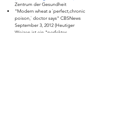
Zentrum der Gesundheit
"Modern wheat a `perfect,chronic 
poison,` doctor says" CBSNews 
September 3, 2012 (Heutiger 
Weizen ist ein "perfektes, 
chronisches Gift", sagen Ärzte)
"Do you have a wheat belly?" 
Body Ecology October 5, 
2011(Haben Sie einen Weizen-
Bauch?)
Dr. Davis "Wheat Belly: FAQs" 
Wheatbelly Blog July 26, 2011 
(Weizen-Bauch: FAQs)
Mayo Clinic Staff "Gluten-free diet: 
What`s allowed, what`s not" Mayo 
Clinic December 10, 2011 
(Glutenfreie Ernährung: Was ist 
erlaubt, was nicht)