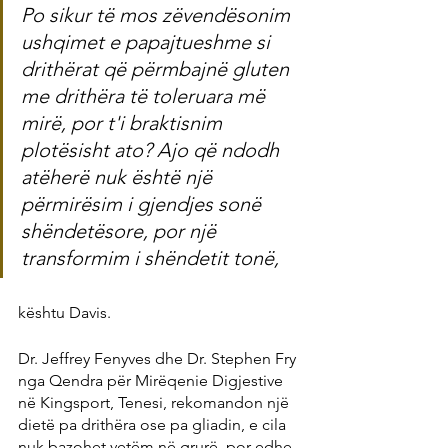
Po sikur të mos zëvendësonim 
ushqimet e papajtueshme si 
drithërat që përmbajnë gluten 
me drithëra të toleruara më 
mirë, por t'i braktisnim 
plotësisht ato? Ajo që ndodh 
atëherë nuk është një 
përmirësim i gjendjes sonë 
shëndetësore, por një 
transformim i shëndetit tonë,
kështu Davis.
Dr. Jeffrey Fenyves dhe Dr. Stephen Fry 
nga Qendra për Mirëqenie Digjestive 
në Kingsport, Tenesi, rekomandon një 
dietë pa drithëra ose pa gliadin, e cila 
nuk bazohet vetëm në grurë, por edhe 