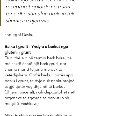
receptorët opioidë në trurin 
tonë dhe stimulon oreksin tek 
shumica e njerëzve.
shpjegoi Davis.
Barku i grurit - Yndyra e barkut nga 
gluteni i grurit
Të gjithë e dinë termin bark birre, që 
më saktë është një bark gruri, por 
shumë mund të jenë më pak të 
vetëdijshëm. Qoftë barku i birrës apo 
barku i grurit, të dyja nuk nënkuptojnë 
asgjë tjetër veç dhjamit të barkut 
(dhjami visceral), i cili depozitohet rreth 
organeve të zgavrës së barkut (p.sh. 
mëlçisë, veshkave).
Në ndryshim nga yndyra nënlëkurore 