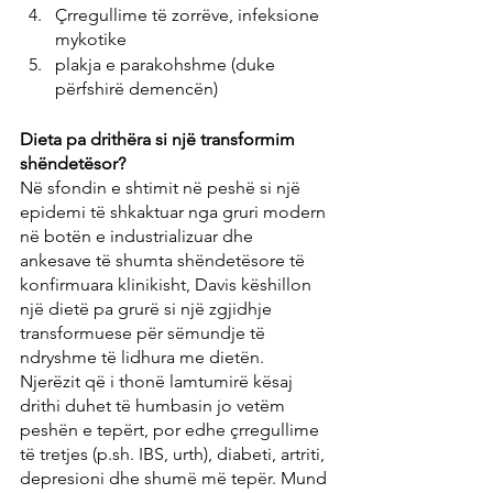
Çrregullime të zorrëve, infeksione 
mykotike
plakja e parakohshme (duke 
përfshirë demencën)
Dieta pa drithëra si një transformim 
shëndetësor?
Në sfondin e shtimit në peshë si një 
epidemi të shkaktuar nga gruri modern 
në botën e industrializuar dhe 
ankesave të shumta shëndetësore të 
konfirmuara klinikisht, Davis këshillon 
një dietë pa grurë si një zgjidhje 
transformuese për sëmundje të 
ndryshme të lidhura me dietën. 
Njerëzit që i thonë lamtumirë kësaj 
drithi duhet të humbasin jo vetëm 
peshën e tepërt, por edhe çrregullime 
të tretjes (p.sh. IBS, urth), diabeti, artriti, 
depresioni dhe shumë më tepër. Mund 