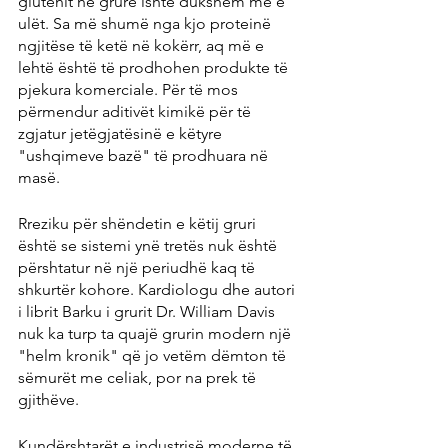
glutenit në grurë ishte dukshëm më e 
ulët. Sa më shumë nga kjo proteinë 
ngjitëse të ketë në kokërr, aq më e 
lehtë është të prodhohen produkte të 
pjekura komerciale. Për të mos 
përmendur aditivët kimikë për të 
zgjatur jetëgjatësinë e këtyre 
"ushqimeve bazë" të prodhuara në 
masë.
Rreziku për shëndetin e këtij gruri 
është se sistemi ynë tretës nuk është 
përshtatur në një periudhë kaq të 
shkurtër kohore. Kardiologu dhe autori 
i librit Barku i grurit Dr. William Davis 
nuk ka turp ta quajë grurin modern një 
"helm kronik" që jo vetëm dëmton të 
sëmurët me celiak, por na prek të 
gjithëve.
Kundërshtarët e industrisë moderne të 