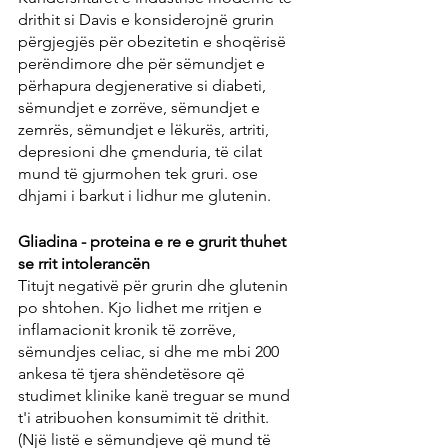
drithit si Davis e konsiderojnë grurin 
përgjegjës për obezitetin e shoqërisë 
perëndimore dhe për sëmundjet e 
përhapura degjenerative si diabeti, 
sëmundjet e zorrëve, sëmundjet e 
zemrës, sëmundjet e lëkurës, artriti, 
depresioni dhe çmenduria, të cilat 
mund të gjurmohen tek gruri. ose 
dhjami i barkut i lidhur me glutenin.
Gliadina - proteina e re e grurit thuhet 
se rrit intolerancën
Titujt negativë për grurin dhe glutenin 
po shtohen. Kjo lidhet me rritjen e 
inflamacionit kronik të zorrëve, 
sëmundjes celiac, si dhe me mbi 200 
ankesa të tjera shëndetësore që 
studimet klinike kanë treguar se mund 
t'i atribuohen konsumimit të drithit. 
(Një listë e sëmundjeve që mund të 