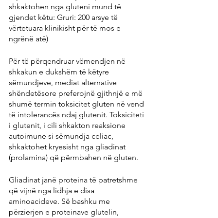
shkaktohen nga gluteni mund të 
gjendet këtu: Gruri: 200 arsye të 
vërtetuara klinikisht për të mos e 
ngrënë atë)
Për të përqendruar vëmendjen në 
shkakun e dukshëm të këtyre 
sëmundjeve, mediat alternative 
shëndetësore preferojnë gjithnjë e më 
shumë termin toksicitet gluten në vend 
të intolerancës ndaj glutenit. Toksiciteti 
i glutenit, i cili shkakton reaksione 
autoimune si sëmundja celiac, 
shkaktohet kryesisht nga gliadinat 
(prolamina) që përmbahen në gluten.
Gliadinat janë proteina të patretshme 
që vijnë nga lidhja e disa 
aminoacideve. Së bashku me 
përzierjen e proteinave glutelin, 