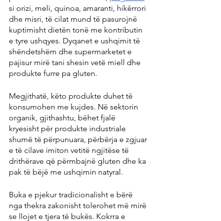
si orizi, meli, quinoa, amaranti, hikërrori 
dhe misri, të cilat mund të pasurojnë 
kuptimisht dietën tonë me kontributin 
e tyre ushqyes. Dyqanet e ushqimit të 
shëndetshëm dhe supermarketet e 
pajisur mirë tani shesin vetë miell dhe 
produkte furre pa gluten.
Megjithatë, këto produkte duhet të 
konsumohen me kujdes. Në sektorin 
organik, gjithashtu, bëhet fjalë 
kryesisht për produkte industriale 
shumë të përpunuara, përbërja e zgjuar 
e të cilave imiton vetitë ngjitëse të 
drithërave që përmbajnë gluten dhe ka 
pak të bëjë me ushqimin natyral.
Buka e pjekur tradicionalisht e bërë 
nga thekra zakonisht tolerohet më mirë 
se llojet e tjera të bukës. Kokrra e 