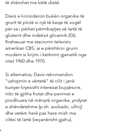
të shërohet me këtë dietë.
Davis e konsideron bukën organike të 
grurit të plotë si një të keqe të vogël 
për sa i përket përmbajtjes së lartë të 
glutenit dhe indeksit glicemik (GI). 
Krahasuar me stacionin televiziv 
amerikan CBS, ai e përshkroi grurin 
modern si krijim i kërkimit gjenetik nga 
vitet 1960 dhe 1970.
Si alternativa, Davis rekomandon 
"ushqimin e vërtetë" të cilit i janë 
kursyer kryesisht interesat bujqësore, 
mbi të gjitha frutat dhe perimet e 
prodhuara në mënyrë organike, yndyrat 
e shëndetshme (p.sh. avokado, ullinj) 
dhe vetëm herë pas here mish me 
cilësi të lartë (veçanërisht gjahu).