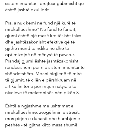
sistem imunitar i drejtuar gabimisht që 
është jashtë ekuilibrit.
Pra, a nuk kemi ne fund një kurë të 
mrekullueshme? Në fund të fundit, 
gjumi është një masë krejtësisht falas 
dhe jashtëzakonisht efektive që të 
gjithë mund të ndikojnë dhe të 
optimizojnë në mënyrë të pavarur. 
Prandaj gjumi është jashtëzakonisht i 
rëndësishëm për një sistem imunitar të 
shëndetshëm. Mbani higjienë të mirë 
të gjumit, të cilën e përshkruam në 
artikullin tonë për rritjen natyrale të 
niveleve të melatoninës nën pikën 8.
Është e ngjashme me ushtrimet e 
mrekullueshme, zvogëlimin e stresit, 
mos pirjen e duhanit dhe humbjen e 
peshës - të gjitha këto masa shumë 