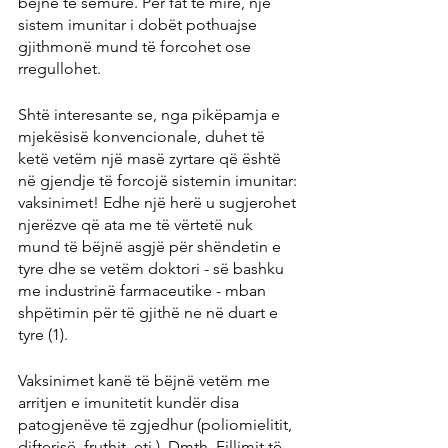
bëjnë të sëmurë. Për fat të mirë, një 
sistem imunitar i dobët pothuajse 
gjithmonë mund të forcohet ose 
rregullohet.
Shtë interesante se, nga pikëpamja e 
mjekësisë konvencionale, duhet të 
ketë vetëm një masë zyrtare që është 
në gjendje të forcojë sistemin imunitar: 
vaksinimet! Edhe një herë u sugjerohet 
njerëzve që ata me të vërtetë nuk 
mund të bëjnë asgjë për shëndetin e 
tyre dhe se vetëm doktori - së bashku 
me industrinë farmaceutike - mban 
shpëtimin për të gjithë ne në duart e 
tyre (1).
Vaksinimet kanë të bëjnë vetëm me 
arritjen e imunitetit kundër disa 
patogjenëve të zgjedhur (poliomielitit, 
difterisë, fruthit, etj.), Dmth. Fillimit të 