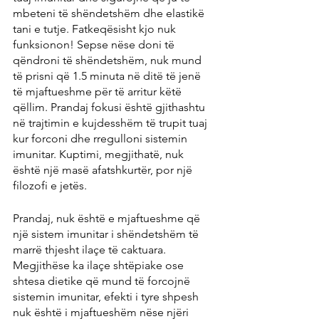
mbeteni të shëndetshëm dhe elastikë 
tani e tutje. Fatkeqësisht kjo nuk 
funksionon! Sepse nëse doni të 
qëndroni të shëndetshëm, nuk mund 
të prisni që 1.5 minuta në ditë të jenë 
të mjaftueshme për të arritur këtë 
qëllim. Prandaj fokusi është gjithashtu 
në trajtimin e kujdesshëm të trupit tuaj 
kur forconi dhe rregulloni sistemin 
imunitar. Kuptimi, megjithatë, nuk 
është një masë afatshkurtër, por një 
filozofi e jetës.
Prandaj, nuk është e mjaftueshme që 
një sistem imunitar i shëndetshëm të 
marrë thjesht ilaçe të caktuara. 
Megjithëse ka ilaçe shtëpiake ose 
shtesa dietike që mund të forcojnë 
sistemin imunitar, efekti i tyre shpesh 
nuk është i mjaftueshëm nëse njëri 