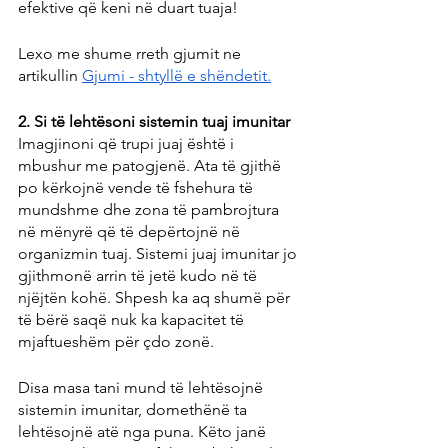
efektive që keni në duart tuaja!
Lexo me shume rreth gjumit ne 
artikullin 
Gjumi - shtyllë e shëndetit.
2. Si të lehtësoni sistemin tuaj imunitar
Imagjinoni që trupi juaj është i 
mbushur me patogjenë. Ata të gjithë 
po kërkojnë vende të fshehura të 
mundshme dhe zona të pambrojtura 
në mënyrë që të depërtojnë në 
organizmin tuaj. Sistemi juaj imunitar jo 
gjithmonë arrin të jetë kudo në të 
njëjtën kohë. Shpesh ka aq shumë për 
të bërë saqë nuk ka kapacitet të 
mjaftueshëm për çdo zonë.
Disa masa tani mund të lehtësojnë 
sistemin imunitar, domethënë ta 
lehtësojnë atë nga puna. Këto janë 