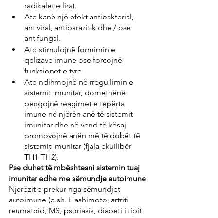
radikalet e lira).
Ato kanë një efekt antibakterial, 
antiviral, antiparazitik dhe / ose 
antifungal.
Ato stimulojnë formimin e 
qelizave imune ose forcojnë 
funksionet e tyre.
Ato ndihmojnë në rregullimin e 
sistemit imunitar, domethënë 
pengojnë reagimet e tepërta 
imune në njërën anë të sistemit 
imunitar dhe në vend të kësaj 
promovojnë anën më të dobët të 
sistemit imunitar (fjala ekuilibër 
TH1-TH2).
Pse duhet të mbështesni sistemin tuaj 
imunitar edhe me sëmundje autoimune
Njerëzit e prekur nga sëmundjet 
autoimune (p.sh. Hashimoto, artriti 
reumatoid, MS, psoriasis, diabeti i tipit 