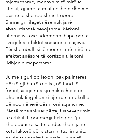
mjaftueshme, menaxhim të mirë të 
stresit, gjumë të mjaftueshëm dhe një 
peshë të shëndetshme trupore. 
Shmangni ilaçet nëse nuk janë 
absolutisht të nevojshme, kërkoni 
alternativa ose ndërmerrni hapa për të 
zvogëluar efektet anësore të ilaçeve. 
Për shembull, si të merreni më mirë me 
efektet anësore të kortizonit, lexoni 
lidhjen e mëparshme.
Ju me siguri po lexoni pak pa interes 
për të gjitha këto pika, në fund të 
fundit, asgjë nga kjo nuk është e re 
dhe nuk tingëllon si një kurë mrekullie 
që ndonjëherë dëshironi aq shumë. 
Për të mos shkuar përtej fushëveprimit 
të artikullit, por megjithatë për t'ju 
shpjeguar se sa të rëndësishëm janë 
këta faktorë për sistemin tuaj imunitar, 
ne do të veçojmë gjumin. Ju do të 