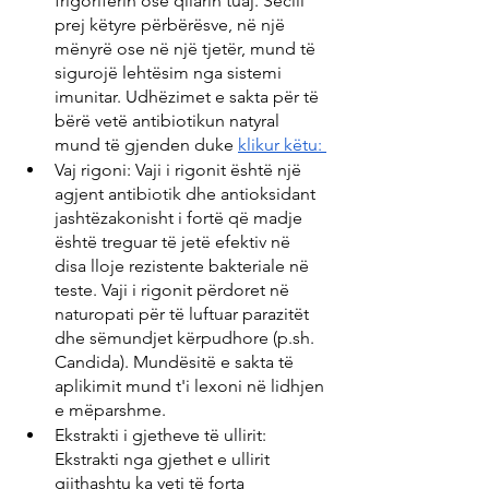
frigoriferin ose qilarin tuaj. Secili 
prej këtyre përbërësve, në një 
mënyrë ose në një tjetër, mund të 
sigurojë lehtësim nga sistemi 
imunitar. Udhëzimet e sakta për të 
bërë vetë antibiotikun natyral 
mund të gjenden duke 
klikur këtu: 
Vaj rigoni: Vaji i rigonit është një 
agjent antibiotik dhe antioksidant 
jashtëzakonisht i fortë që madje 
është treguar të jetë efektiv në 
disa lloje rezistente bakteriale në 
teste. Vaji i rigonit përdoret në 
naturopati për të luftuar parazitët 
dhe sëmundjet kërpudhore (p.sh. 
Candida). Mundësitë e sakta të 
aplikimit mund t'i lexoni në lidhjen 
e mëparshme.
Ekstrakti i gjetheve të ullirit: 
Ekstrakti nga gjethet e ullirit 
gjithashtu ka veti të forta 