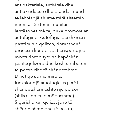
antibakteriale, antivirale dhe 
antioksiduese dhe prandaj mund 
të lehtësojë shumë mirë sistemin 
imunitar. Sistemi imunitar 
lehtësohet më tej duke promovuar 
autofaginë. Autofagia përshkruan 
pastrimin e qelizës, domethënë 
procesin kur qelizat transportojnë 
mbeturinat e tyre në hapësirën 
jashtëqelizore dhe kështu mbeten 
të pastra dhe të shëndetshme. 
Dihet që sa më mirë të 
funksionojë autofagia, aq më i 
shëndetshëm është një person 
(shiko lidhjen e mëparshme). 
Sigurisht, kur qelizat janë të 
shëndetshme dhe të pastra, 
sistemi imunitar mund të 
funksionojë më mirë - dhe ka më 
pak për të bërë sepse qelizat nuk 