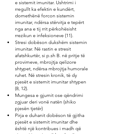
e sistemit imunitar. Ushtrimi i 
rregullt ka efektin e kundërt, 
domethënë forcon sistemin 
imunitar, ndërsa stërvitja e tepërt 
nga ana e tij rrit përkohësisht 
rrezikun e infeksioneve (11).
Stresi dobëson dukshëm sistemin 
imunitar. Në rastin e stresit 
afatshkurtër, si p.sh B. në pritje të 
provimeve, mbrojtja qelizore 
shtypet, ndërsa mbrojtja humorale 
ruhet. Në stresin kronik, të dy 
pjesët e sistemit imunitar shtypen 
(8, 12).
Mungesa e gjumit ose qëndrimi 
zgjuar deri vonë natën (shiko 
pjesën tjetër)
Pirja e duhanit dobëson të gjitha 
pjesët e sistemit imunitar dhe 
është një kontribues i madh që 