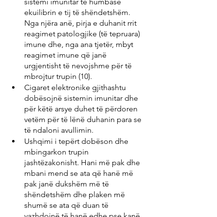
sistemi imunitar të humbasë 
ekuilibrin e tij të shëndetshëm. 
Nga njëra anë, pirja e duhanit rrit 
reagimet patologjike (të tepruara) 
imune dhe, nga ana tjetër, mbyt 
reagimet imune që janë 
urgjentisht të nevojshme për të 
mbrojtur trupin (10).
Cigaret elektronike gjithashtu 
dobësojnë sistemin imunitar dhe 
për këtë arsye duhet të përdoren 
vetëm për të lënë duhanin para se 
të ndaloni avullimin.
Ushqimi i tepërt dobëson dhe 
mbingarkon trupin 
jashtëzakonisht. Hani më pak dhe 
mbani mend se ata që hanë më 
pak janë dukshëm më të 
shëndetshëm dhe plaken më 
shumë se ata që duan të 
vazhdojnë të hanë edhe pse kanë 