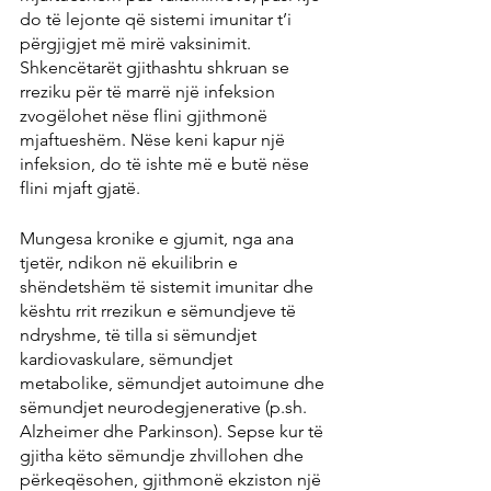
do të lejonte që sistemi imunitar t’i 
përgjigjet më mirë vaksinimit. 
Shkencëtarët gjithashtu shkruan se 
rreziku për të marrë një infeksion 
zvogëlohet nëse flini gjithmonë 
mjaftueshëm. Nëse keni kapur një 
infeksion, do të ishte më e butë nëse 
flini mjaft gjatë.
Mungesa kronike e gjumit, nga ana 
tjetër, ndikon në ekuilibrin e 
shëndetshëm të sistemit imunitar dhe 
kështu rrit rrezikun e sëmundjeve të 
ndryshme, të tilla si sëmundjet 
kardiovaskulare, sëmundjet 
metabolike, sëmundjet autoimune dhe 
sëmundjet neurodegjenerative (p.sh. 
Alzheimer dhe Parkinson). Sepse kur të 
gjitha këto sëmundje zhvillohen dhe 
përkeqësohen, gjithmonë ekziston një 