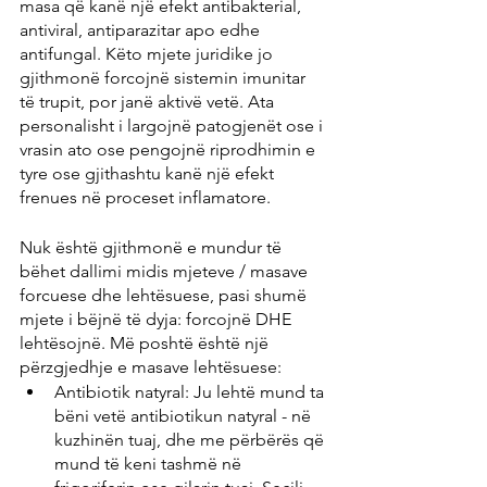
masa që kanë një efekt antibakterial, 
antiviral, antiparazitar apo edhe 
antifungal. Këto mjete juridike jo 
gjithmonë forcojnë sistemin imunitar 
të trupit, por janë aktivë vetë. Ata 
personalisht i largojnë patogjenët ose i 
vrasin ato ose pengojnë riprodhimin e 
tyre ose gjithashtu kanë një efekt 
frenues në proceset inflamatore.
Nuk është gjithmonë e mundur të 
bëhet dallimi midis mjeteve / masave 
forcuese dhe lehtësuese, pasi shumë 
mjete i bëjnë të dyja: forcojnë DHE 
lehtësojnë. Më poshtë është një 
përzgjedhje e masave lehtësuese:
Antibiotik natyral: Ju lehtë mund ta 
bëni vetë antibiotikun natyral - në 
kuzhinën tuaj, dhe me përbërës që 
mund të keni tashmë në 