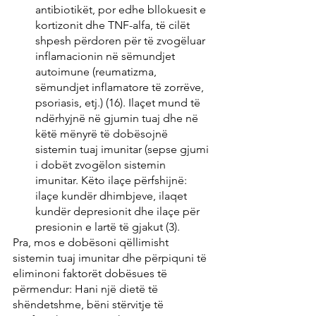
antibiotikët, por edhe bllokuesit e 
kortizonit dhe TNF-alfa, të cilët 
shpesh përdoren për të zvogëluar 
inflamacionin në sëmundjet 
autoimune (reumatizma, 
sëmundjet inflamatore të zorrëve, 
psoriasis, etj.) (16). Ilaçet mund të 
ndërhyjnë në gjumin tuaj dhe në 
këtë mënyrë të dobësojnë 
sistemin tuaj imunitar (sepse gjumi 
i dobët zvogëlon sistemin 
imunitar. Këto ilaçe përfshijnë: 
ilaçe kundër dhimbjeve, ilaqet 
kundër depresionit dhe ilaçe për 
presionin e lartë të gjakut (3).
Pra, mos e dobësoni qëllimisht 
sistemin tuaj imunitar dhe përpiquni të 
eliminoni faktorët dobësues të 
përmendur: Hani një dietë të 
shëndetshme, bëni stërvitje të 