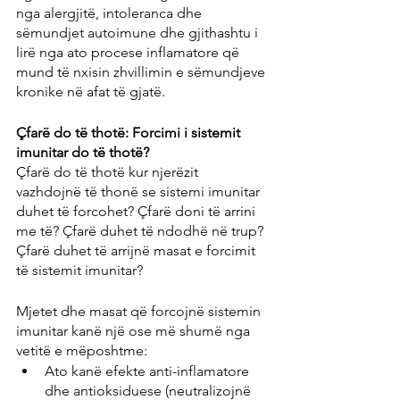
nga alergjitë, intoleranca dhe 
sëmundjet autoimune dhe gjithashtu i 
lirë nga ato procese inflamatore që 
mund të nxisin zhvillimin e sëmundjeve 
kronike në afat të gjatë.
Çfarë do të thotë: Forcimi i sistemit 
imunitar do të thotë?
Çfarë do të thotë kur njerëzit 
vazhdojnë të thonë se sistemi imunitar 
duhet të forcohet? Çfarë doni të arrini 
me të? Çfarë duhet të ndodhë në trup? 
Çfarë duhet të arrijnë masat e forcimit 
të sistemit imunitar?
Mjetet dhe masat që forcojnë sistemin 
imunitar kanë një ose më shumë nga 
vetitë e mëposhtme:
Ato kanë efekte anti-inflamatore 
dhe antioksiduese (neutralizojnë 