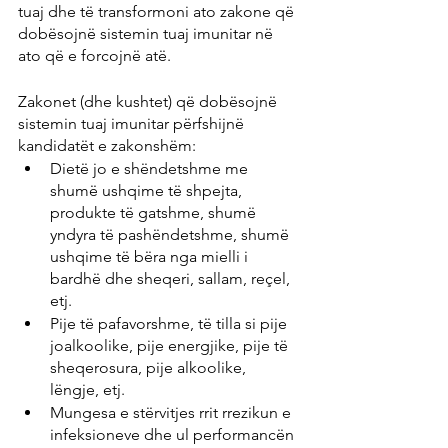
tuaj dhe të transformoni ato zakone që 
dobësojnë sistemin tuaj imunitar në 
ato që e forcojnë atë.
Zakonet (dhe kushtet) që dobësojnë 
sistemin tuaj imunitar përfshijnë 
kandidatët e zakonshëm:
Dietë jo e shëndetshme me 
shumë ushqime të shpejta, 
produkte të gatshme, shumë 
yndyra të pashëndetshme, shumë 
ushqime të bëra nga mielli i 
bardhë dhe sheqeri, sallam, reçel, 
etj.
Pije të pafavorshme, të tilla si pije 
joalkoolike, pije energjike, pije të 
sheqerosura, pije alkoolike, 
lëngje, etj.
Mungesa e stërvitjes rrit rrezikun e 
infeksioneve dhe ul performancën 