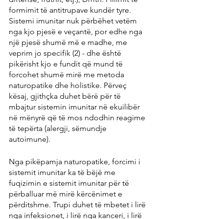
formimit të antitrupave kundër tyre. 
Sistemi imunitar nuk përbëhet vetëm 
nga kjo pjesë e veçantë, por edhe nga 
një pjesë shumë më e madhe, me 
veprim jo specifik (2) - dhe është 
pikërisht kjo e fundit që mund të 
forcohet shumë mirë me metoda 
naturopatike dhe holistike. Përveç 
kësaj, gjithçka duhet bërë për të 
mbajtur sistemin imunitar në ekuilibër 
në mënyrë që të mos ndodhin reagime 
të tepërta (alergji, sëmundje 
autoimune).
Nga pikëpamja naturopatike, forcimi i 
sistemit imunitar ka të bëjë me 
fuqizimin e sistemit imunitar për të 
përballuar më mirë kërcënimet e 
përditshme. Trupi duhet të mbetet i lirë 
nga infeksionet, i lirë nga kanceri, i lirë 