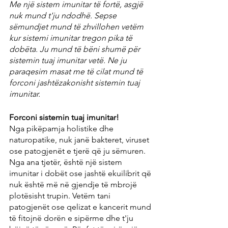
Me një sistem imunitar të fortë, asgjë 
nuk mund t'ju ndodhë. Sepse 
sëmundjet mund të zhvillohen vetëm 
kur sistemi imunitar tregon pika të 
dobëta. Ju mund të bëni shumë për 
sistemin tuaj imunitar vetë. Ne ju 
paraqesim masat me të cilat mund të 
forconi jashtëzakonisht sistemin tuaj 
imunitar.
Forconi sistemin tuaj imunitar!
Nga pikëpamja holistike dhe 
naturopatike, nuk janë bakteret, viruset 
ose patogjenët e tjerë që ju sëmuren. 
Nga ana tjetër, është një sistem 
imunitar i dobët ose jashtë ekuilibrit që 
nuk është më në gjendje të mbrojë 
plotësisht trupin. Vetëm tani 
patogjenët ose qelizat e kancerit mund 
të fitojnë dorën e sipërme dhe t'ju 