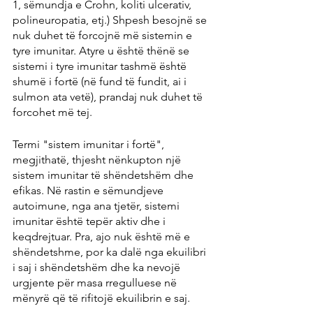
1, sëmundja e Crohn, koliti ulcerativ, 
polineuropatia, etj.) Shpesh besojnë se 
nuk duhet të forcojnë më sistemin e 
tyre imunitar. Atyre u është thënë se 
sistemi i tyre imunitar tashmë është 
shumë i fortë (në fund të fundit, ai i 
sulmon ata vetë), prandaj nuk duhet të 
forcohet më tej.
Termi "sistem imunitar i fortë", 
megjithatë, thjesht nënkupton një 
sistem imunitar të shëndetshëm dhe 
efikas. Në rastin e sëmundjeve 
autoimune, nga ana tjetër, sistemi 
imunitar është tepër aktiv dhe i 
keqdrejtuar. Pra, ajo nuk është më e 
shëndetshme, por ka dalë nga ekuilibri 
i saj i shëndetshëm dhe ka nevojë 
urgjente për masa rregulluese në 
mënyrë që të rifitojë ekuilibrin e saj.