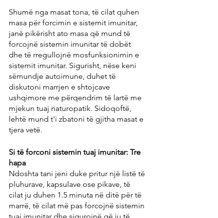
Shumë nga masat tona, të cilat quhen 
masa për forcimin e sistemit imunitar, 
janë pikërisht ato masa që mund të 
forcojnë sistemin imunitar të dobët 
dhe të rregullojnë mosfunksionimin e 
sistemit imunitar. Sigurisht, nëse keni 
sëmundje autoimune, duhet të 
diskutoni marrjen e shtojcave 
ushqimore me përqendrim të lartë me 
mjekun tuaj naturopatik. Sidoqoftë, 
lehtë mund t'i zbatoni të gjitha masat e 
tjera vetë.
Si të forconi sistemin tuaj imunitar: Tre 
hapa
Ndoshta tani jeni duke pritur një listë të 
pluhurave, kapsulave ose pikave, të 
cilat ju duhen 1.5 minuta në ditë për të 
marrë, të cilat më pas forcojnë sistemin 
tuaj imunitar dhe sigurojnë që ju të 