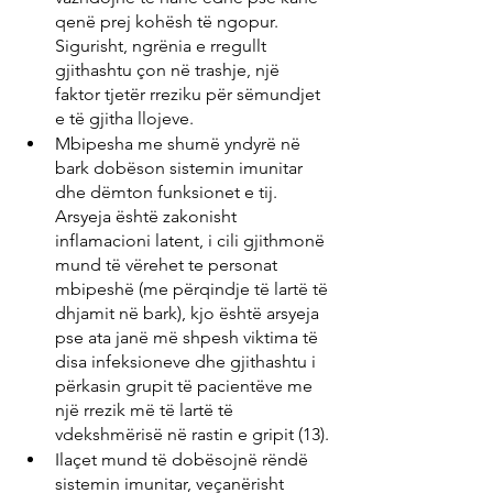
qenë prej kohësh të ngopur. 
Sigurisht, ngrënia e rregullt 
gjithashtu çon në trashje, një 
faktor tjetër rreziku për sëmundjet 
e të gjitha llojeve.
Mbipesha me shumë yndyrë në 
bark dobëson sistemin imunitar 
dhe dëmton funksionet e tij. 
Arsyeja është zakonisht 
inflamacioni latent, i cili gjithmonë 
mund të vërehet te personat 
mbipeshë (me përqindje të lartë të 
dhjamit në bark), kjo është arsyeja 
pse ata janë më shpesh viktima të 
disa infeksioneve dhe gjithashtu i 
përkasin grupit të pacientëve me 
një rrezik më të lartë të 
vdekshmërisë në rastin e gripit (13).
Ilaçet mund të dobësojnë rëndë 
sistemin imunitar, veçanërisht 