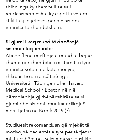
shihni nga ky shembull se sa i 
rëndësishëm është ky aspekt i vetëm i 
stilit tuaj të jetesës për një sistem 
imunitar të shëndetshëm.
Si gjumi i keq mund të dobësojë 
sistemin tuaj imunitar
Ata që flenë mjaft gjatë mund të bëjnë 
shumë për shëndetin e sistemit të tyre 
imunitar vetëm në këtë mënyrë, 
shkruan tre shkencëtarë nga 
Universiteti i Tübingen dhe Harvard 
Medical School / Boston në një 
përmbledhje gjithëpërfshirëse se si 
gjumi dhe sistemi imunitar ndikojnë 
njëri -tjetrin në Korrik 2019 (3).
Studiuesit rekomanduan që mjekët të 
motivojnë pacientët e tyre për të fjetur 
mjaftueshëm pas vaksinimeve, pasi kjo 