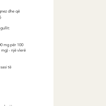
gnez dhe që 
j.
ullit:
400 mg për 100 
 mg) - një vlerë 
sasi të 