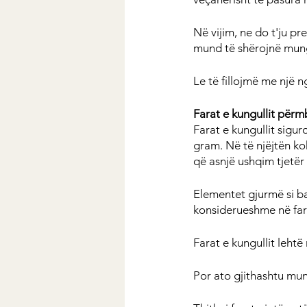
Në vijim, ne do t'ju p
mund të shërojnë munge
Le të fillojmë me një 
Farat e kungullit përmb
Farat e kungullit sigur
gram. Në të njëjtën koh
që asnjë ushqim tjetër 
Elementet gjurmë si ba
konsiderueshme në fara
Farat e kungullit lehtë
Por ato gjithashtu mu