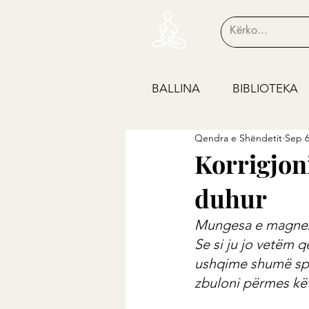
BALLINA
BIBLIOTEKA
Qendra e Shëndetit
Sep 6
Korrigjon
duhur
Mungesa e magnezi
Se si ju jo vetëm
ushqime shumë spec
zbuloni përmes këti