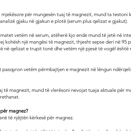
 mjekësore për mungesën tuaj të magnezit, mund ta testoni 
analizë gjaku në gjakun e plotë (serum plus qelizat e gjakut).
matet vetëm në serum, atëherë kjo ende mund të jetë në inte
ej kohësh një mangësi të magnezit, thjesht sepse deri në 95 p
të në qelizat e trupit tonë dhe vetëm një pjesë të vogël është 
t pasqyron vetëm përmbajtjen e magnezit në lëngun ndërqeliz
tuaj të magnezit, mund të vlerësoni nevojat tuaja aktuale për 
rethanat.
j për magnez?
 kanë të njëjtën kërkesë për magnez.