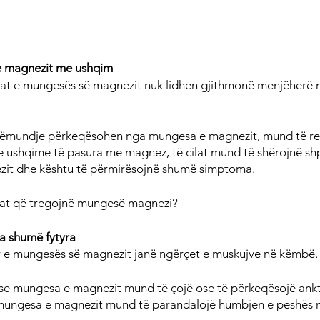
e magnezit me ushqim
mat e mungesës së magnezit nuk lidhen gjithmonë menjëherë
 sëmundje përkeqësohen nga mungesa e magnezit, mund të r
 ushqime të pasura me magnez, të cilat mund të shërojnë shp
zit dhe kështu të përmirësojnë shumë simptoma.
mat që tregojnë mungesë magnezi?
a shumë fytyra
 e mungesës së magnezit janë ngërçet e muskujve në këmbë.
u se mungesa e magnezit mund të çojë ose të përkeqësojë ankt
ungesa e magnezit mund të parandalojë humbjen e peshës në