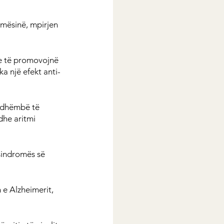
umësinë, mpirjen 
e të promovojnë 
a një efekt anti-
 dhëmbë të 
dhe aritmi 
sindromës së 
e Alzheimerit, 