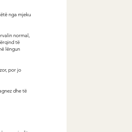
këtë nga mjeku 
rvalin normal, 
ërqind të 
në lëngun 
or, por jo 
magnez dhe të 