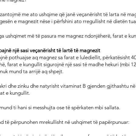
rezantojmë me ato ushqime që janë veçanërisht të larta në ma
sën e magnezit nëse i përfshini ato rregullisht në dietën tua
nga ushqimet më të pasura me magnez ndonjëherë, farat e kung
ajnë një sasi veçanërisht të lartë të magnezit
ojnë pothuajse aq magnez sa farat e lulediellit, përkatësisht 
ë, farat e kungullit sigurojnë një sasi të madhe hekuri (mbi 12
nuk mund ta arrijë aq shpejt.
kri dhe zinku dhe natyrisht vitaminat B gjenden gjithashtu në 
t e kungullit.
 mund ti hani si messhujta ose të spërkaten mbi sallata.
nd të përpunohen mrekullisht në ushqimet të papërpunuar: