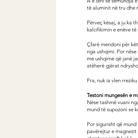
A e dini se sëmundja e 
të aluminit në tru dhe
Përveç kësaj, a ju ka t
kalcifikimin e enëve t
Çfarë mendoni për kët
nga ushqimi. Por nëse s
me ushqime që janë ja
atëherë gjërat ndrysho
Pra, nuk ia vlen rrezik
Testoni mungesën e m
Nëse tashmë vuani nga
mund të supozoni se 
Por sigurisht që mund 
pavërejtur e magnezit