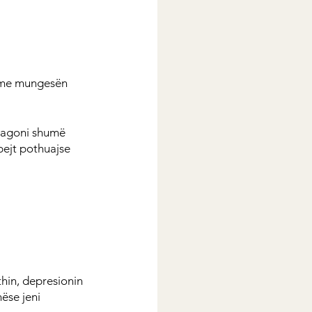
 me mungesën 
eagoni shumë 
ejt pothuajse 
hin, depresionin 
se jeni 