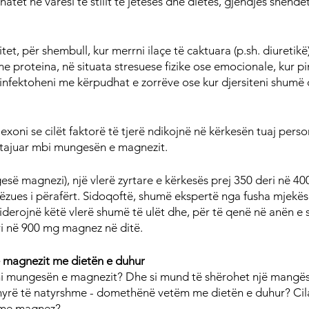
tet në varësi të stilit të jetesës dhe dietës, gjendjes shëndet
.
et, për shembull, kur merrni ilaçe të caktuara (p.sh. diuretikë)
 proteina, në situata stresuese fizike ose emocionale, kur pin
r infektoheni me kërpudhat e zorrëve ose kur djersiteni shumë
lexoni se cilët faktorë të tjerë ndikojnë në kërkesën tuaj per
detajuar mbi mungesën e magnezit.
ngesë magnezi), një vlerë zyrtare e kërkesës prej 350 deri në 
hëzues i përafërt. Sidoqoftë, shumë ekspertë nga fusha mjekës
derojnë këtë vlerë shumë të ulët dhe, për të qenë në anën e s
i në 900 mg magnez në ditë.
 magnezit me dietën e duhur
i mungesën e magnezit? Dhe si mund të shërohet një mangësi
rë të natyrshme - domethënë vetëm me dietën e duhur? Cila
a me magnez?