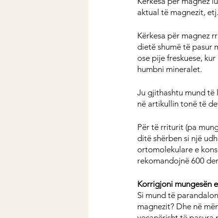
Kërkesa për magnez luha
aktual të magnezit, etj
Kërkesa për magnez rrit
dietë shumë të pasur me
ose pije freskuese, ku
humbni mineralet.
Ju gjithashtu mund të 
në artikullin tonë të 
Për të rriturit (pa mu
ditë shërben si një ud
ortomolekulare e konsi
rekomandojnë 600 der
Korrigjoni mungesën e
Si mund të parandalon
magnezit? Dhe në mëny
veçanërisht të pasur