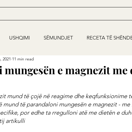
USHQIMI
SËMUNDJET
RECETA TË SHËND
, 2021
11 min read
i mungesën e magnezit me 
t mund të çojë në reagime dhe keqfunksionime t
 që mund të parandaloni mungesën e magnezit - me 
ifike, por edhe ta rregulloni atë me dietën e duhu
j artikulli