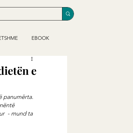
ETSHME
EBOOK
dietën e
ë panumërta. 
nëntë 
r  - mund ta 