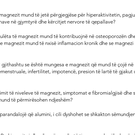
magnezit mund të jetë përgjegjëse për hiperaktivitetin, pagj
nave në gjymtyrë dhe kërcitjet nervore të qepallave?
 e ulëta të magnezit mund të kontribuojnë në osteoporozën dh
 magnezit mund të nxisë inflamacion kronik dhe se magnezi k
r gjithashtu se është mungesa e magnezit që mund të çojë në
menstruale, infertilitet, impotencë, presion të lartë të gjakut 
zimit të niveleve të magnezit, simptomat e fibromialgjisë dhe 
 mund të përmirësohen ndjeshëm?
randalojë që alumini, i cili dyshohet se shkakton sëmundjen 