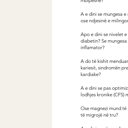
mbipeshë?
A e dini se mungesa e 
ose ndjesinë e milingo
Apo e dini se nivelet
diabetin? Se mungesa e
inflamator?
A do të kishit mendua
kariesit, sindromën pre
kardiake?
A e dini se pas optimi
lodhjes kronike (CFS)
Ose magnezi mund të pa
të migrojë në tru?