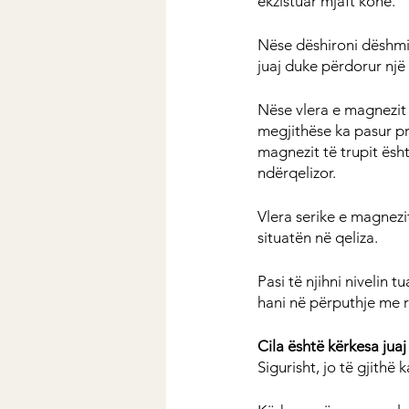
ekzistuar mjaft kohë.
Nëse dëshironi dëshmi
juaj duke përdorur një 
Nëse vlera e magnezit 
megjithëse ka pasur pr
magnezit të trupit ësh
ndërqelizor.
Vlera serike e magnezi
situatën në qeliza.
Pasi të njihni nivelin 
hani në përputhje me r
Cila është kërkesa jua
Sigurisht, jo të gjithë