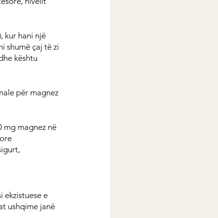
ësore, nivelit 
, kur hani një 
i shumë çaj të zi 
 dhe kështu 
sonale për magnez 
400 mg magnez në 
ore 
igurt, 
 ekzistuese e 
t ushqime janë 