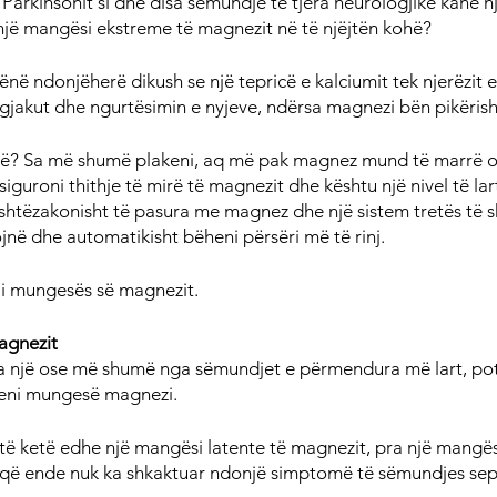
Parkinsonit si dhe disa sëmundje të tjera neurologjike kanë një 
 një mangësi ekstreme të magnezit në të njëjtën kohë?
hënë ndonjëherë dikush se një tepricë e kalciumit tek njerëzit 
ë gjakut dhe ngurtësimin e nyjeve, ndërsa magnezi bën pikëris
ë? Sa më shumë plakeni, aq më pak magnez mund të marrë or
iguroni thithje të mirë të magnezit dhe kështu një nivel të la
shtëzakonisht të pasura me magnez dhe një sistem tretës të 
jnë dhe automatikisht bëheni përsëri më të rinj.
u i mungesës së magnezit.
agnezit
 një ose më shumë nga sëmundjet e përmendura më lart, pot
keni mungesë magnezi.
të ketë edhe një mangësi latente të magnezit, pra një mangës
 që ende nuk ka shkaktuar ndonjë simptomë të sëmundjes seps