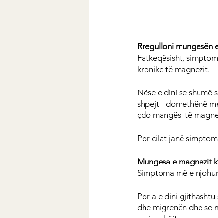
Rregulloni mungesën 
Fatkeqësisht, simpto
kronike të magnezit.
Nëse e dini se shumë
shpejt - domethënë me
çdo mangësi të magne
Por cilat janë simpto
Mungesa e magnezit k
Simptoma më e njohur
Por a e dini gjithasht
dhe migrenën dhe se m