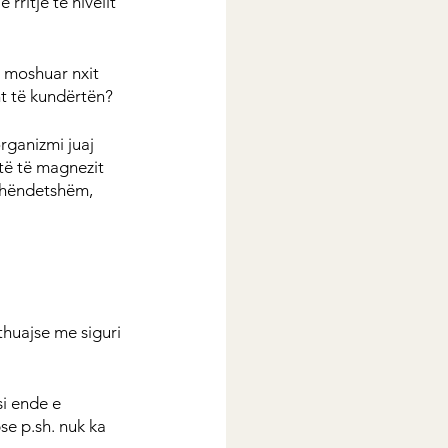
rritje të nivelit 
e moshuar nxit 
ht të kundërtën?
ganizmi juaj 
rtë të magnezit 
shëndetshëm, 
huajse me siguri 
i ende e 
e p.sh. nuk ka 