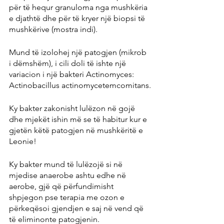
për të hequr granuloma nga mushkëria 
e djathtë dhe për të kryer një biopsi të 
mushkërive (mostra indi).
Mund të izolohej një patogjen (mikrob 
i dëmshëm), i cili doli të ishte një 
variacion i një bakteri Actinomyces: 
Actinobacillus actinomycetemcomitans.
Ky bakter zakonisht lulëzon në gojë 
dhe mjekët ishin më se të habitur kur e 
gjetën këtë patogjen në mushkëritë e 
Leonie!
Ky bakter mund të lulëzojë si në 
mjedise anaerobe ashtu edhe në 
aerobe, gjë që përfundimisht 
shpjegon pse terapia me ozon e 
përkeqësoi gjendjen e saj në vend që 
të eliminonte patogjenin.