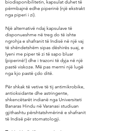
biodisponibilitetin, kapsulat duhet të 
përmbajnë edhe piperinë (një ekstrakt 
nga piperi i zi).
Një alternativë ndaj kapsulave të 
disponueshme në treg do të ishte 
ngrohja e shafranit të Indisë në një vaj 
të shëndetshëm sipas dëshirës suaj, e 
lyeni me piper të zi të sapo bluar 
(piperinë!) dhe i trazoni të dyja në një 
pastë viskoze. Më pas merrni një lugë 
nga kjo pastë çdo ditë.
Për shkak të vetive të tij antimikrobike, 
antioksidante dhe astringente, 
shkencëtarët indianë nga Universiteti 
Banaras Hindu në Varanasi studiuan 
gjithashtu përshtatshmërinë e shafranit 
të Indisë për stomatologji.