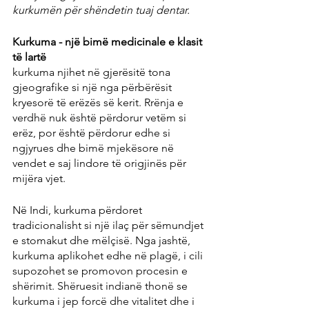
kurkumën për shëndetin tuaj dentar.
Kurkuma - një bimë medicinale e klasit 
të lartë
kurkuma njihet në gjerësitë tona 
gjeografike si një nga përbërësit 
kryesorë të erëzës së kerit. Rrënja e 
verdhë nuk është përdorur vetëm si 
erëz, por është përdorur edhe si 
ngjyrues dhe bimë mjekësore në 
vendet e saj lindore të origjinës për 
mijëra vjet.
Në Indi, kurkuma përdoret 
tradicionalisht si një ilaç për sëmundjet 
e stomakut dhe mëlçisë. Nga jashtë, 
kurkuma aplikohet edhe në plagë, i cili 
supozohet se promovon procesin e 
shërimit. Shëruesit indianë thonë se 
kurkuma i jep forcë dhe vitalitet dhe i 