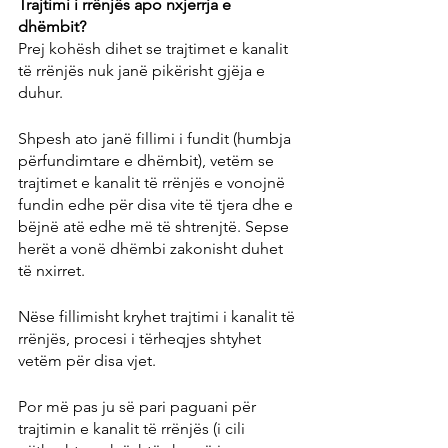
Trajtimi i rrënjës apo nxjerrja e 
dhëmbit?
Prej kohësh dihet se trajtimet e kanalit 
të rrënjës nuk janë pikërisht gjëja e 
duhur.
Shpesh ato janë fillimi i fundit (humbja 
përfundimtare e dhëmbit), vetëm se 
trajtimet e kanalit të rrënjës e vonojnë 
fundin edhe për disa vite të tjera dhe e 
bëjnë atë edhe më të shtrenjtë. Sepse 
herët a vonë dhëmbi zakonisht duhet 
të nxirret.
Nëse fillimisht kryhet trajtimi i kanalit të 
rrënjës, procesi i tërheqjes shtyhet 
vetëm për disa vjet.
Por më pas ju së pari paguani për 
trajtimin e kanalit të rrënjës (i cili 