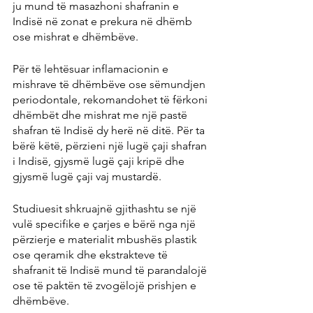
ju mund të masazhoni shafranin e 
Indisë në zonat e prekura në dhëmb 
ose mishrat e dhëmbëve.
Për të lehtësuar inflamacionin e 
mishrave të dhëmbëve ose sëmundjen 
periodontale, rekomandohet të fërkoni 
dhëmbët dhe mishrat me një pastë 
shafran të Indisë dy herë në ditë. Për ta 
bërë këtë, përzieni një lugë çaji shafran 
i Indisë, gjysmë lugë çaji kripë dhe 
gjysmë lugë çaji vaj mustardë.
Studiuesit shkruajnë gjithashtu se një 
vulë specifike e çarjes e bërë nga një 
përzierje e materialit mbushës plastik 
ose qeramik dhe ekstrakteve të 
shafranit të Indisë mund të parandalojë 
ose të paktën të zvogëlojë prishjen e 
dhëmbëve.