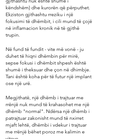
gjithashtu nuk është shumë i 
këndshëm) dhe kurorën që përputhet. 
Ekziston gjithashtu rreziku i një 
fokusimi të dhëmbit, i cili mund të çojë 
në inflamacion kronik në të gjithë 
trupin.
Në fund të fundit - vite më vonë - ju 
duhet të hiqni dhëmbin për mirë, 
sepse fokusi i dhëmbit shpesh është 
shumë i theksuar dhe çon në dhimbje. 
Tani është koha për të futur një implant 
ose një urë.
Megjithatë, një dhëmb i trajtuar me 
rrënjë nuk mund të krahasohet me një 
dhëmb "normal". Ndërsa një dhëmb i 
patrajtuar zakonisht mund të nxirret 
mjaft lehtë, dhëmbi i vdekur i trajtuar 
me rrënjë bëhet poroz me kalimin e 
viteve.