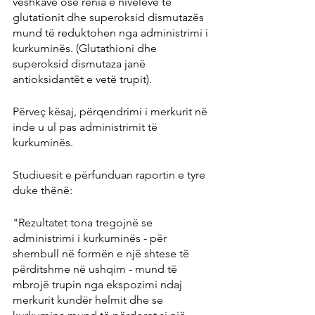
veshkave ose rënia e niveleve të 
glutationit dhe superoksid dismutazës 
mund të reduktohen nga administrimi i 
kurkuminës. (Glutathioni dhe 
superoksid dismutaza janë 
antioksidantët e vetë trupit).
Përveç kësaj, përqendrimi i merkurit në 
inde u ul pas administrimit të 
kurkuminës.
Studiuesit e përfunduan raportin e tyre 
duke thënë:
"Rezultatet tona tregojnë se 
administrimi i kurkuminës - për 
shembull në formën e një shtese të 
përditshme në ushqim - mund të 
mbrojë trupin nga ekspozimi ndaj 
merkurit kundër helmit dhe se 