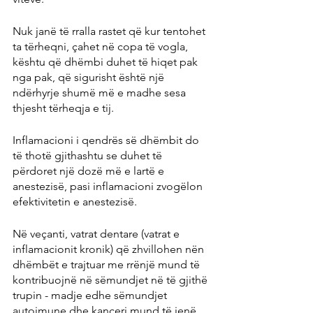
Nuk janë të rralla rastet që kur tentohet 
ta tërheqni, çahet në copa të vogla, 
kështu që dhëmbi duhet të hiqet pak 
nga pak, që sigurisht është një 
ndërhyrje shumë më e madhe sesa 
thjesht tërheqja e tij.
Inflamacioni i qendrës së dhëmbit do 
të thotë gjithashtu se duhet të 
përdoret një dozë më e lartë e 
anestezisë, pasi inflamacioni zvogëlon 
efektivitetin e anestezisë.
Në veçanti, vatrat dentare (vatrat e 
inflamacionit kronik) që zhvillohen nën 
dhëmbët e trajtuar me rrënjë mund të 
kontribuojnë në sëmundjet në të gjithë 
trupin - madje edhe sëmundjet 
autoimune dhe kanceri mund të jenë 