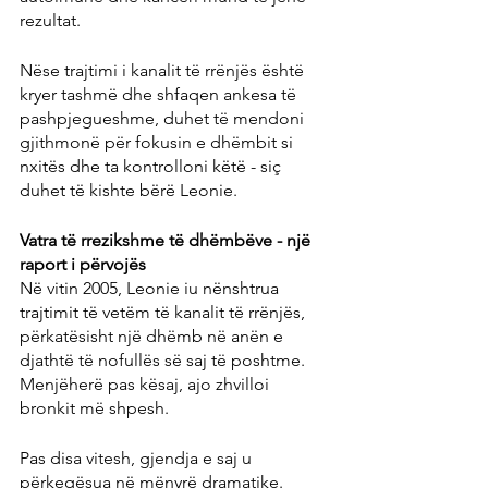
rezultat.
Nëse trajtimi i kanalit të rrënjës është 
kryer tashmë dhe shfaqen ankesa të 
pashpjegueshme, duhet të mendoni 
gjithmonë për fokusin e dhëmbit si 
nxitës dhe ta kontrolloni këtë - siç 
duhet të kishte bërë Leonie.
Vatra të rrezikshme të dhëmbëve - një 
raport i përvojës
Në vitin 2005, Leonie iu nënshtrua 
trajtimit të vetëm të kanalit të rrënjës, 
përkatësisht një dhëmb në anën e 
djathtë të nofullës së saj të poshtme. 
Menjëherë pas kësaj, ajo zhvilloi 
bronkit më shpesh.
Pas disa vitesh, gjendja e saj u 
përkeqësua në mënyrë dramatike. 