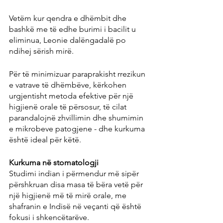
Vetëm kur qendra e dhëmbit dhe 
bashkë me të edhe burimi i bacilit u 
eliminua, Leonie dalëngadalë po 
ndihej sërish mirë.
Për të minimizuar paraprakisht rrezikun 
e vatrave të dhëmbëve, kërkohen 
urgjentisht metoda efektive për një 
higjienë orale të përsosur, të cilat 
parandalojnë zhvillimin dhe shumimin 
e mikrobeve patogjene - dhe kurkuma 
është ideal për këtë.
Kurkuma në stomatologji
Studimi indian i përmendur më sipër 
përshkruan disa masa të bëra vetë për 
një higjienë më të mirë orale, me 
shafranin e Indisë në veçanti që është 
fokusi i shkencëtarëve.