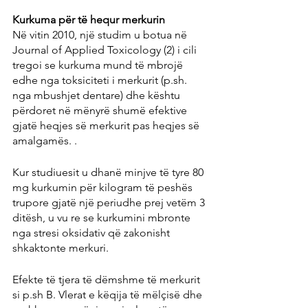
Kurkuma për të hequr merkurin
Në vitin 2010, një studim u botua në 
Journal of Applied Toxicology (2) i cili 
tregoi se kurkuma mund të mbrojë 
edhe nga toksiciteti i merkurit (p.sh. 
nga mbushjet dentare) dhe kështu 
përdoret në mënyrë shumë efektive 
gjatë heqjes së merkurit pas heqjes së 
amalgamës. .
Kur studiuesit u dhanë minjve të tyre 80 
mg kurkumin për kilogram të peshës 
trupore gjatë një periudhe prej vetëm 3 
ditësh, u vu re se kurkumini mbronte 
nga stresi oksidativ që zakonisht 
shkaktonte merkuri.
Efekte të tjera të dëmshme të merkurit 
si p.sh B. Vlerat e këqija të mëlçisë dhe 