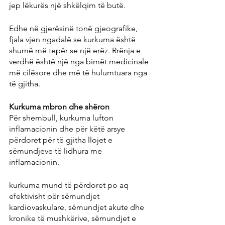
jep lëkurës një shkëlqim të butë.
Edhe në gjerësinë tonë gjeografike, 
fjala vjen ngadalë se kurkuma është 
shumë më tepër se një erëz. Rrënja e 
verdhë është një nga bimët medicinale 
më cilësore dhe më të hulumtuara nga 
të gjitha.
Kurkuma mbron dhe shëron
Për shembull, kurkuma lufton 
inflamacionin dhe për këtë arsye 
përdoret për të gjitha llojet e 
sëmundjeve të lidhura me 
inflamacionin.
kurkuma mund të përdoret po aq 
efektivisht për sëmundjet 
kardiovaskulare, sëmundjet akute dhe 
kronike të mushkërive, sëmundjet e 