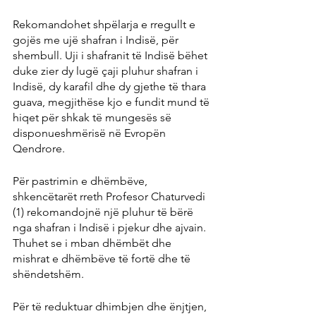
Rekomandohet shpëlarja e rregullt e 
gojës me ujë shafran i Indisë, për 
shembull. Uji i shafranit të Indisë bëhet 
duke zier dy lugë çaji pluhur shafran i 
Indisë, dy karafil dhe dy gjethe të thara 
guava, megjithëse kjo e fundit mund të 
hiqet për shkak të mungesës së 
disponueshmërisë në Evropën 
Qendrore.
Për pastrimin e dhëmbëve, 
shkencëtarët rreth Profesor Chaturvedi 
(1) rekomandojnë një pluhur të bërë 
nga shafran i Indisë i pjekur dhe ajvain. 
Thuhet se i mban dhëmbët dhe 
mishrat e dhëmbëve të fortë dhe të 
shëndetshëm.
Për të reduktuar dhimbjen dhe ënjtjen, 