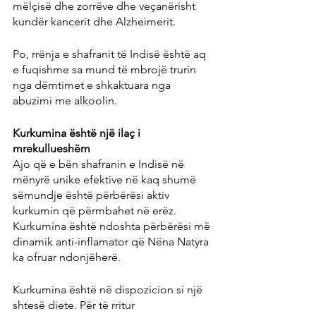
mëlçisë dhe zorrëve dhe veçanërisht 
kundër kancerit dhe Alzheimerit.
Po, rrënja e shafranit të Indisë është aq 
e fuqishme sa mund të mbrojë trurin 
nga dëmtimet e shkaktuara nga 
abuzimi me alkoolin.
Kurkumina është një ilaç i 
mrekullueshëm
Ajo që e bën shafranin e Indisë në 
mënyrë unike efektive në kaq shumë 
sëmundje është përbërësi aktiv 
kurkumin që përmbahet në erëz. 
Kurkumina është ndoshta përbërësi më 
dinamik anti-inflamator që Nëna Natyra 
ka ofruar ndonjëherë.
Kurkumina është në dispozicion si një 
shtesë diete. Për të rritur 