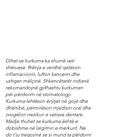
Dihet se kurkuma ka shumë veti 
shëruese. Rrënja e verdhë qetëson 
inflamacionin, lufton kancerin dhe 
ushqen mëlçinë. Shkencëtarët indianë 
rekomandojnë gjithashtu kurkumen 
për përdorim në stomatologji. 
Kurkuma lehtëson ënjtjet në gojë dhe 
dhëmbë, përmirëson mjedisin oral dhe 
zvogëlon rrezikun e vatrave dentare. 
Madje thuhet se kurkuma është e 
dobishme në largimin e merkurit. Ne 
do t'ju tregojmë se si mund ta përdorni 