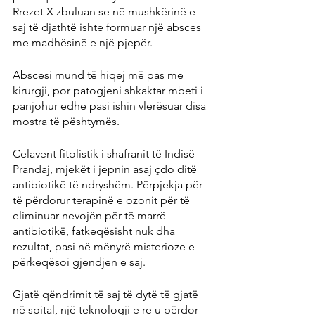
Rrezet X zbuluan se në mushkërinë e 
saj të djathtë ishte formuar një absces 
me madhësinë e një pjepër.
Abscesi mund të hiqej më pas me 
kirurgji, por patogjeni shkaktar mbeti i 
panjohur edhe pasi ishin vlerësuar disa 
mostra të pështymës.
Celavent fitolistik i shafranit të Indisë
Prandaj, mjekët i jepnin asaj çdo ditë 
antibiotikë të ndryshëm. Përpjekja për 
të përdorur terapinë e ozonit për të 
eliminuar nevojën për të marrë 
antibiotikë, fatkeqësisht nuk dha 
rezultat, pasi në mënyrë misterioze e 
përkeqësoi gjendjen e saj.
Gjatë qëndrimit të saj të dytë të gjatë 
në spital, një teknologji e re u përdor 