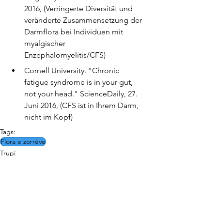
2016, (Verringerte Diversität und 
veränderte Zusammensetzung der 
Darmflora bei Individuen mit 
myalgischer 
Enzephalomyelitis/CFS)
Cornell University. "Chronic 
fatigue syndrome is in your gut, 
not your head." ScienceDaily, 27. 
Juni 2016, (CFS ist in Ihrem Darm, 
nicht im Kopf)
Tags:
Flora e zorrëve
Trupi
Biblioteka