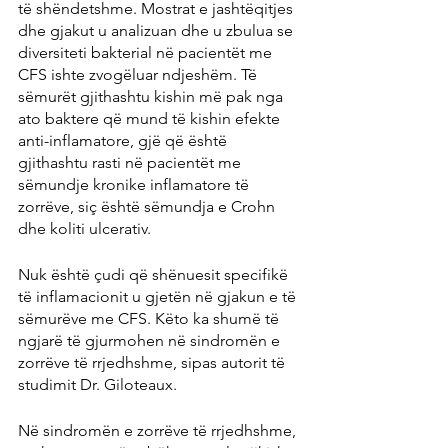
të shëndetshme. Mostrat e jashtëqitjes 
dhe gjakut u analizuan dhe u zbulua se 
diversiteti bakterial në pacientët me 
CFS ishte zvogëluar ndjeshëm. Të 
sëmurët gjithashtu kishin më pak nga 
ato baktere që mund të kishin efekte 
anti-inflamatore, gjë që është 
gjithashtu rasti në pacientët me 
sëmundje kronike inflamatore të 
zorrëve, siç është sëmundja e Crohn 
dhe koliti ulcerativ.
Nuk është çudi që shënuesit specifikë 
të inflamacionit u gjetën në gjakun e të 
sëmurëve me CFS. Këto ka shumë të 
ngjarë të gjurmohen në sindromën e 
zorrëve të rrjedhshme, sipas autorit të 
studimit Dr. Giloteaux.
Në sindromën e zorrëve të rrjedhshme, 