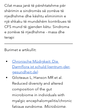
Cilat masa janë të përshtatshme për 
shërimin e sindromës së zorrëve të 
rrjedhshme dhe kështu eliminimin e 
një shkaku të mundshëm kontribues të 
CFS mund të gjenden këtu: Sindroma 
e zorrëve të rrjedhshme - masa dhe 
terapi
Burimet e artikullit:
Chronische Müdigkeit: Die 
Darmflora ist schuld (zentrum-der-
gesundheit.de)
Giloteaux L, Hanson MR et al. 
Reduced diversity and altered 
composition of the gut 
microbiome in individuals with 
myalgic encephalomyelitis/chronic 
fatigue syndrome. 
Microbiome
, 