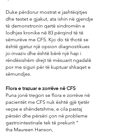
Duke përdorur mostrat e jashtëqitjes 
dhe testet e gjakut, ata ishin në gjendje 
të demonstronin qartë sindromën e 
lodhjes kronike në 83 përqind të të 
sëmurëve me CFS. Kjo do të thotë se 
është gjetur një opsion diagnostikues 
jo-invaziv dhe është bërë një hap i 
rëndësishëm drejt të mësuarit ngadalë 
por me siguri për të kuptuar shkaqet e 
sëmundjes.
Flora e trazuar e zorrëve në CFS
Puna jonë tregon se flora e zorrëve në 
pacientët me CFS nuk është gjë tjetër 
veçse e shëndetshme, e cila pastaj 
përsëri dhe përsëri çon në probleme 
gastrointestinale tek të prekurit "
tha Maureen Hanson,