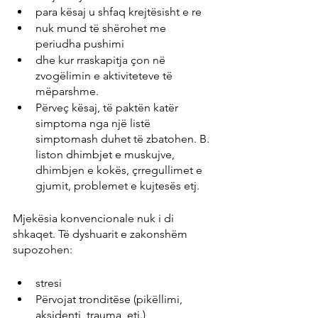
para kësaj u shfaq krejtësisht e re
nuk mund të shërohet me 
periudha pushimi
dhe kur rraskapitja çon në 
zvogëlimin e aktiviteteve të 
mëparshme.
Përveç kësaj, të paktën katër 
simptoma nga një listë 
simptomash duhet të zbatohen. B. 
liston dhimbjet e muskujve, 
dhimbjen e kokës, çrregullimet e 
gjumit, problemet e kujtesës etj.
Mjekësia konvencionale nuk i di 
shkaqet. Të dyshuarit e zakonshëm 
supozohen:
stresi
Përvojat tronditëse (pikëllimi, 
aksidenti, trauma, etj.)