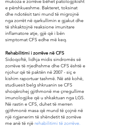
mukoza e zorrëve bëhet patologjikisht 
e përshkueshme. Bakteret, toksinat 
dhe ndotësit tani mund të migrojnë 
nga zorrët në qarkullimin e gjakut dhe 
të shkaktojnë reaksione imunitare 
inflamatore atje, gjë që i bën 
simptomat CFS edhe më keq.
Rehabilitimi i zorrëve në CFS
Sidoqoftë, lidhja midis sindromës së 
zorrëve të rrjedhshme dhe CFS është e 
njohur që të paktën në 2007 - siç e 
kishim raportuar tashmë. Në atë kohë, 
studiuesit belg shkruanin se CFS 
shoqërohej gjithmonë me çrregullime 
imunologjike që u shkaktuan nga LGS. 
Në rastin e CFS, duhet të merren 
gjithmonë masa që mund të çojnë në 
një rigjenerim të shëndetit të zorrëve 
me anë të një 
rehabilitimi të zorrëve.