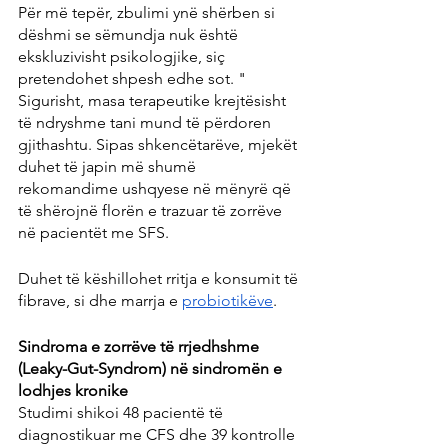
Për më tepër, zbulimi ynë shërben si 
dëshmi se sëmundja nuk është 
ekskluzivisht psikologjike, siç 
pretendohet shpesh edhe sot. "
Sigurisht, masa terapeutike krejtësisht 
të ndryshme tani mund të përdoren 
gjithashtu. Sipas shkencëtarëve, mjekët 
duhet të japin më shumë 
rekomandime ushqyese në mënyrë që 
të shërojnë florën e trazuar të zorrëve 
në pacientët me SFS.
Duhet të këshillohet rritja e konsumit të 
fibrave, si dhe marrja e 
probiotikëve
.
Sindroma e zorrëve të rrjedhshme 
(Leaky-Gut-Syndrom) në sindromën e 
lodhjes kronike
Studimi shikoi 48 pacientë të 
diagnostikuar me CFS dhe 39 kontrolle 