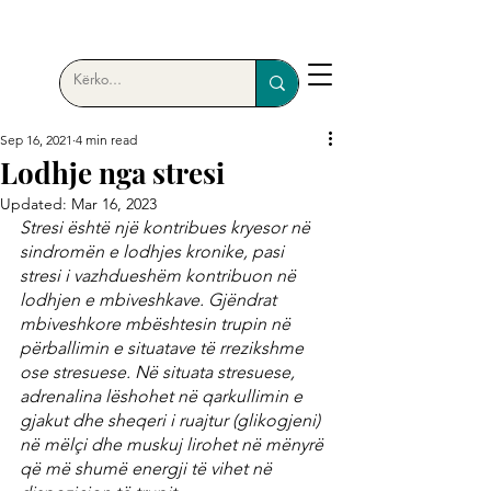
Sep 16, 2021
4 min read
Lodhje nga stresi
Updated:
Mar 16, 2023
Stresi është një kontribues kryesor në 
sindromën e lodhjes kronike, pasi 
stresi i vazhdueshëm kontribuon në 
lodhjen e mbiveshkave. Gjëndrat 
mbiveshkore mbështesin trupin në 
përballimin e situatave të rrezikshme 
ose stresuese. Në situata stresuese, 
adrenalina lëshohet në qarkullimin e 
gjakut dhe sheqeri i ruajtur (glikogjeni) 
në mëlçi dhe muskuj lirohet në mënyrë 
që më shumë energji të vihet në 