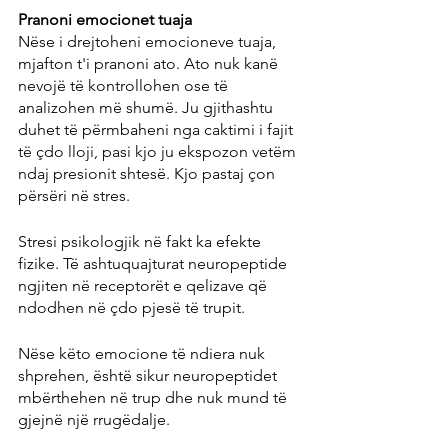
Pranoni emocionet tuaja
Nëse i drejtoheni emocioneve tuaja, 
mjafton t'i pranoni ato. Ato nuk kanë 
nevojë të kontrollohen ose të 
analizohen më shumë. Ju gjithashtu 
duhet të përmbaheni nga caktimi i fajit 
të çdo lloji, pasi kjo ju ekspozon vetëm 
ndaj presionit shtesë. Kjo pastaj çon 
përsëri në stres.
Stresi psikologjik në fakt ka efekte 
fizike. Të ashtuquajturat neuropeptide 
ngjiten në receptorët e qelizave që 
ndodhen në çdo pjesë të trupit.
Nëse këto emocione të ndiera nuk 
shprehen, është sikur neuropeptidet 
mbërthehen në trup dhe nuk mund të 
gjejnë një rrugëdalje.