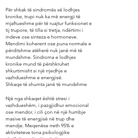
Për shkak të sindromës së lodhjes 
kronike, trupi nuk ka më energji të 
mjaftueshme për të ruajtur funksionet e 
tij trupore, të tilla si tretja, ndërtimi i 
indeve ose sinteza e hormoneve. 
Mendimi koherent ose puna normale e 
përditshme atëherë nuk janë më të 
mundshme. Sindroma e lodhjes 
kronike mund të përshkruhet 
shkurtimisht si një rrjedhje e 
vazhdueshme e energjisë.
Shkaqe të shumta janë të mundshme
Një nga shkaqet është stresi i 
vazhdueshëm, i pazgjidhur emocional 
ose mendor, i cili çon në një humbje 
masive të energjisë në trup dhe 
mendje. Meqenëse rreth 95% e 
aktiviteteve tona psikologjike 