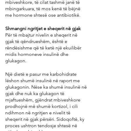
mbiveshkore, të cilat tashmë janë të 
mbingarkuara, të mos kenë të bëjnë 
me hormone shtesë ose antibiotikë.
Shmangni ngritjet e sheqerit në gjak
Për të mbajtur nivelin e sheqerit në 
gjak të qëndrueshëm, është e 
rëndësishme që të ketë një ekuilibër 
midis hormoneve insulinë dhe 
glukagon.
Një dietë e pasur me karbohidrate 
lëshon shumë insulinë në raport me 
glukagonin. Nëse ka shumë insulinë në 
gjak dhe nuk ka glukagon të 
mjaftueshëm, gjëndrat mbiveshkore 
prodhojnë më shumë kortizol, i cili 
ndihmon në ngritjen e nivelit të 
sheqerit në gjak përsëri. Sidoqoftë, ky 
proces ushtron tendosje shtesë në 