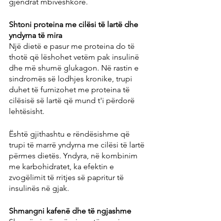
gjëndrat mbiveshkore.
Shtoni proteina me cilësi të lartë dhe 
yndyrna të mira
Një dietë e pasur me proteina do të 
thotë që lëshohet vetëm pak insulinë 
dhe më shumë glukagon. Në rastin e 
sindromës së lodhjes kronike, trupi 
duhet të furnizohet me proteina të 
cilësisë së lartë që mund t'i përdorë 
lehtësisht.
Është gjithashtu e rëndësishme që 
trupi të marrë yndyrna me cilësi të lartë 
përmes dietës. Yndyra, në kombinim 
me karbohidratet, ka efektin e 
zvogëlimit të rritjes së papritur të 
insulinës në gjak.
Shmangni kafenë dhe të ngjashme