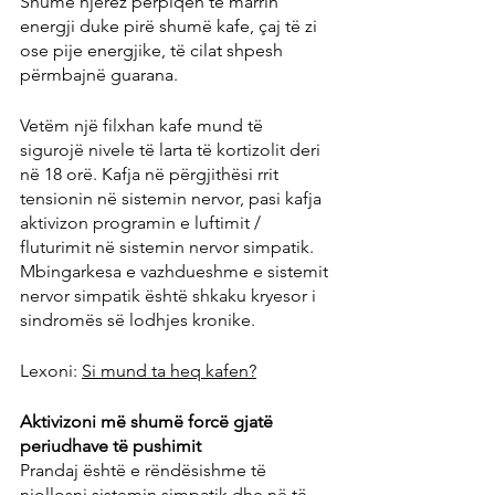
Shumë njerëz përpiqen të marrin 
energji duke pirë shumë kafe, çaj të zi 
ose pije energjike, të cilat shpesh 
përmbajnë guarana.
Vetëm një filxhan kafe mund të 
sigurojë nivele të larta të kortizolit deri 
në 18 orë. Kafja në përgjithësi rrit 
tensionin në sistemin nervor, pasi kafja 
aktivizon programin e luftimit / 
fluturimit në sistemin nervor simpatik. 
Mbingarkesa e vazhdueshme e sistemit 
nervor simpatik është shkaku kryesor i 
sindromës së lodhjes kronike.
Lexoni: 
Si mund ta heq kafen?
Aktivizoni më shumë forcë gjatë 
periudhave të pushimit
Prandaj është e rëndësishme të 
njollosni sistemin simpatik dhe në të 