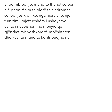
Si përmbledhje, mund të thuhet se për 
një përmirësim të plotë të sindromës 
së lodhjes kronike, nga njëra anë, një 
furnizim i mjaftueshëm i ushqyesve 
është i nevojshëm në mënyrë që 
gjëndrat mbiveshkore të mbështeten 
dhe kështu mund të kontribuojnë në 
prodhimin e energjisë në trup. Nga ana 
tjetër, emocionet si zemërimi, frika dhe 
shqetësimi duhet të perceptohen dhe 
balancohen, pasi këto shkaktojnë 
humbjen më të madhe të energjisë në 
trup.
Burimet e artikullit:
Erschöpfung durch Stress - 
Zentrum der Gesundheit
Tags:
Stresi