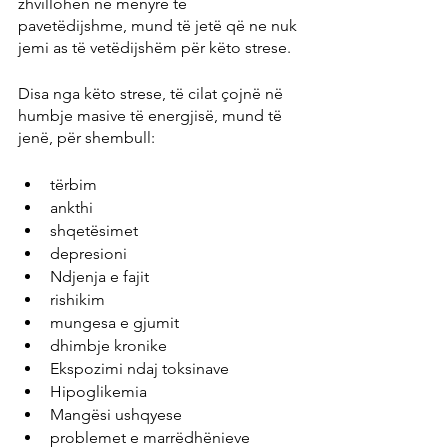
zhvillohen në mënyrë të 
pavetëdijshme, mund të jetë që ne nuk 
jemi as të vetëdijshëm për këto strese.
Disa nga këto strese, të cilat çojnë në 
humbje masive të energjisë, mund të 
jenë, për shembull:
tërbim
ankthi
shqetësimet
depresioni
Ndjenja e fajit
rishikim
mungesa e gjumit
dhimbje kronike
Ekspozimi ndaj toksinave
Hipoglikemia
Mangësi ushqyese
problemet e marrëdhënieve