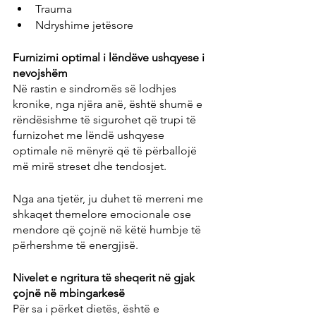
Trauma
Ndryshime jetësore
Furnizimi optimal i lëndëve ushqyese i 
nevojshëm
Në rastin e sindromës së lodhjes 
kronike, nga njëra anë, është shumë e 
rëndësishme të sigurohet që trupi të 
furnizohet me lëndë ushqyese 
optimale në mënyrë që të përballojë 
më mirë streset dhe tendosjet.
Nga ana tjetër, ju duhet të merreni me 
shkaqet themelore emocionale ose 
mendore që çojnë në këtë humbje të 
përhershme të energjisë.
Nivelet e ngritura të sheqerit në gjak 
çojnë në mbingarkesë
Për sa i përket dietës, është e 