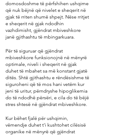
domosdoshme të përfshihen ushqime 
që nuk bëjnë që nivelet e sheqerit në 
gjak të rriten shumë shpejt. Nëse rritjet 
e sheqerit në gjak ndodhin 
vazhdimisht, gjëndrat mbiveshkore 
janë gjithashtu të mbingarkuara.
Për të siguruar që gjëndrat 
mbiveshkore funksionojnë në mënyrë 
optimale, niveli i sheqerit në gjak 
duhet të mbahet sa më konstant gjatë 
ditës. Shtë gjithashtu e rëndësishme të 
siguroheni që të mos hani vetëm kur 
jeni të uritur, përndryshe hipoglikemia 
do të ndodhë përsëri, e cila do të bëjë 
stres shtesë në gjëndrat mbiveshkore.
Kur bëhet fjalë për ushqimin, 
vëmendje duhet t'i kushtohet cilësisë 
organike në mënyrë që gjëndrat 