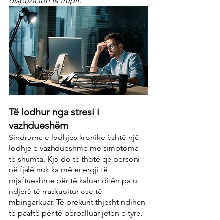
dispozicion të trupit.
Të lodhur nga stresi i 
vazhdueshëm
Sindroma e lodhjes kronike është një 
lodhje e vazhdueshme me simptoma 
të shumta. Kjo do të thotë që personi 
në fjalë nuk ka më energji të 
mjaftueshme për të kaluar ditën pa u 
ndjerë të rraskapitur ose të 
mbingarkuar. Të prekurit thjesht ndihen 
të paaftë për të përballuar jetën e tyre.