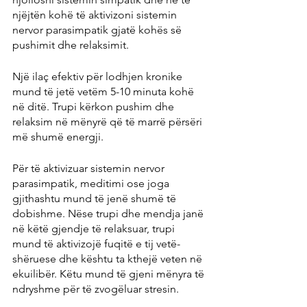
njëjtën kohë të aktivizoni sistemin 
nervor parasimpatik gjatë kohës së 
pushimit dhe relaksimit.
Një ilaç efektiv për lodhjen kronike 
mund të jetë vetëm 5-10 minuta kohë 
në ditë. Trupi kërkon pushim dhe 
relaksim në mënyrë që të marrë përsëri 
më shumë energji.
Për të aktivizuar sistemin nervor 
parasimpatik, meditimi ose joga 
gjithashtu mund të jenë shumë të 
dobishme. Nëse trupi dhe mendja janë 
në këtë gjendje të relaksuar, trupi 
mund të aktivizojë fuqitë e tij vetë-
shëruese dhe kështu ta kthejë veten në 
ekuilibër. Këtu mund të gjeni mënyra të 
ndryshme për të zvogëluar stresin.