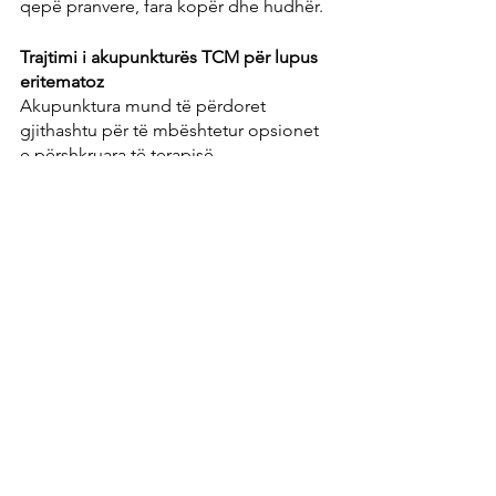
qepë pranvere, fara kopër dhe hudhër.
Trajtimi i akupunkturës TCM për lupus 
eritematoz
Akupunktura mund të përdoret 
gjithashtu për të mbështetur opsionet 
e përshkruara të terapisë.
Pikat e akupunkturës të listuara më 
poshtë janë vetëm një përzgjedhje e 
shembujve:
Me nxehtësi në nivelin qi: zorrë e 
trashë4, stomak45
Në rastin e nxehtësisë në rrafshin 
ying: perikard7, zorrë e trashë 11, 
fshikëz40
Për stazën e gjakut: Shpretka6, 
Shpretka4, Fshikëza17
Nëse nxehtësia është e ndenjur: 