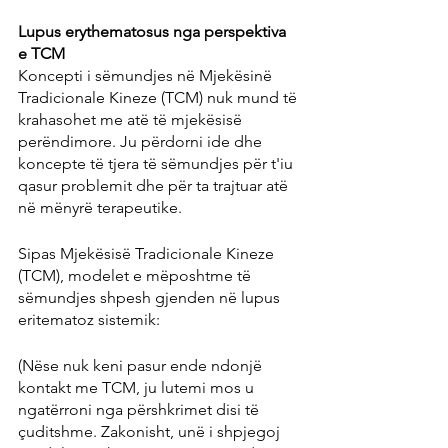
Lupus erythematosus nga perspektiva 
e TCM
Koncepti i sëmundjes në Mjekësinë 
Tradicionale Kineze (TCM) nuk mund të 
krahasohet me atë të mjekësisë 
perëndimore. Ju përdorni ide dhe 
koncepte të tjera të sëmundjes për t'iu 
qasur problemit dhe për ta trajtuar atë 
në mënyrë terapeutike.
Sipas Mjekësisë Tradicionale Kineze 
(TCM), modelet e mëposhtme të 
sëmundjes shpesh gjenden në lupus 
eritematoz sistemik:
(Nëse nuk keni pasur ende ndonjë 
kontakt me TCM, ju lutemi mos u 
ngatërroni nga përshkrimet disi të 
çuditshme. Zakonisht, unë i shpjegoj 