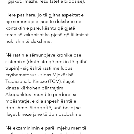
i gjakut, imazhi, rezultatet e biopsisë).
Herë pas here, jo të gjitha aspektet e 
një sëmundjeje janë të dukshme në 
kontaktin e parë, kështu që gjatë 
terapisë zakonisht ka pjesë që fillimisht 
nuk ishin të dukshme.
Në rastin e sëmundjeve kronike ose 
sistemike (dmth ato që prekin të gjithë 
trupin) - siç është rasti me lupus 
erythematosus - sipas Mjekësisë 
Tradicionale Kineze (TCM), ilaçet 
kineze kërkohen për trajtim. 
Akupunktura mund të përdoret si 
mbështetje, e cila shpesh është e 
dobishme. Sidoqoftë, unë besoj se 
ilaçet kineze janë të domosdoshme.
Në ekzaminimin e parë, mjeku merr të 