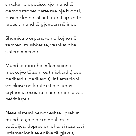
shkaku i alopecisë, kjo mund të 
demonstrohet qartë me një biopsi, 
pasi në këtë rast antitrupat tipikë të 
lupusit mund të gjenden në inde.
Shumica e organeve ndikojnë në 
zemrën, mushkëritë, veshkat dhe 
sistemin nervor.
Mund të ndodhë inflamacion i 
muskujve të zemrës (miokardit) ose 
perikardit (perikardit). Inflamacioni i 
veshkave në kontekstin e lupus 
erythematosus ka marrë emrin e vet: 
nefrit lupus.
Nëse sistemi nervor është i prekur, 
mund të çojë në mjegullim të 
vetëdijes, depresion dhe, si rezultat i 
inflamacionit të enëve të gjakut, 