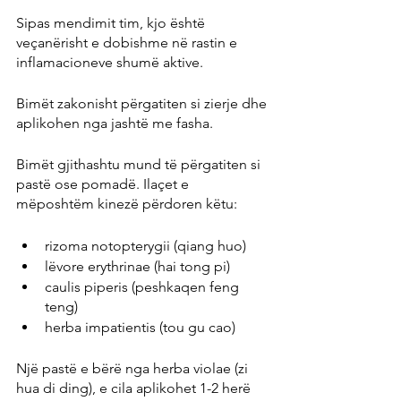
Sipas mendimit tim, kjo është 
veçanërisht e dobishme në rastin e 
inflamacioneve shumë aktive.
Bimët zakonisht përgatiten si zierje dhe 
aplikohen nga jashtë me fasha.
Bimët gjithashtu mund të përgatiten si 
pastë ose pomadë. Ilaçet e 
mëposhtëm kinezë përdoren këtu:
rizoma notopterygii (qiang huo)
lëvore erythrinae (hai tong pi)
caulis piperis (peshkaqen feng 
teng)
herba impatientis (tou gu cao)
Një pastë e bërë nga herba violae (zi 
hua di ding), e cila aplikohet 1-2 herë 