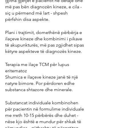
gjitha gjetjet e pacientit në detaje dhe 
më pas bën diagnozën kineze, e cila - 
siç u përmend më lart - shpesh 
përfshin disa aspekte.
Plani i trajtimit, domethënë përbërja e 
ilaçeve kineze dhe kombinimi i pikave 
të akupunkturës, më pas zgjidhet sipas 
këtyre aspekteve të diagnozës kineze.
Terapia me ilaçe TCM për lupus 
eritematoz
Shumica e ilaçeve kineze janë të një 
natyre bimore. Por përdoren edhe 
substanca shtazore dhe minerale.
Substancat individuale kombinohen 
për pacientin në formulime individuale 
me rreth 10-15 përbërës dhe duhet - 
nëse kjo është e mundur për shkak të 
sëmundjes - gjithashtu të përgatiten 