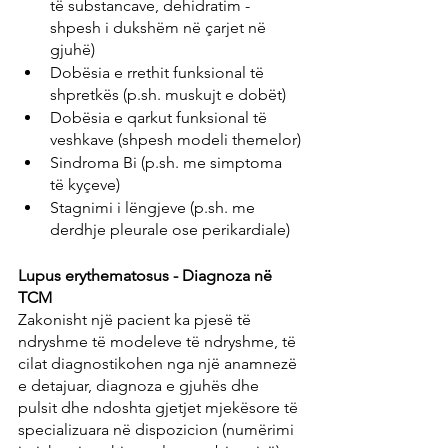
të substancave, dehidratim - 
shpesh i dukshëm në çarjet në 
gjuhë)
Dobësia e rrethit funksional të 
shpretkës (p.sh. muskujt e dobët)
Dobësia e qarkut funksional të 
veshkave (shpesh modeli themelor)
Sindroma Bi (p.sh. me simptoma 
të kyçeve)
Stagnimi i lëngjeve (p.sh. me 
derdhje pleurale ose perikardiale)
Lupus erythematosus - Diagnoza në 
TCM
Zakonisht një pacient ka pjesë të 
ndryshme të modeleve të ndryshme, të 
cilat diagnostikohen nga një anamnezë 
e detajuar, diagnoza e gjuhës dhe 
pulsit dhe ndoshta gjetjet mjekësore të 
specializuara në dispozicion (numërimi 