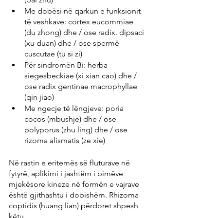
Me dobësi në qarkun e funksionit 
të veshkave: cortex eucommiae 
(du zhong) dhe / ose radix. dipsaci 
(xu duan) dhe / ose spermë 
cuscutae (tu si zi)
Për sindromën Bi: herba 
siegesbeckiae (xi xian cao) dhe / 
ose radix gentinae macrophyllae 
(qin jiao)
Me ngecje të lëngjeve: poria 
cocos (mbushje) dhe / ose 
polyporus (zhu ling) dhe / ose 
rizoma alismatis (ze xie)
Në rastin e eritemës së fluturave në 
fytyrë, aplikimi i jashtëm i bimëve 
mjekësore kineze në formën e vajrave 
është gjithashtu i dobishëm. Rhizoma 
coptidis (huang lian) përdoret shpesh 
këtu.