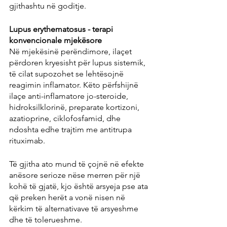
gjithashtu në goditje.
Lupus erythematosus - terapi 
konvencionale mjekësore
Në mjekësinë perëndimore, ilaçet 
përdoren kryesisht për lupus sistemik, 
të cilat supozohet se lehtësojnë 
reagimin inflamator. Këto përfshijnë 
ilaçe anti-inflamatore jo-steroide, 
hidroksilklorinë, preparate kortizoni, 
azatioprine, ciklofosfamid, dhe 
ndoshta edhe trajtim me antitrupa 
rituximab.
Të gjitha ato mund të çojnë në efekte 
anësore serioze nëse merren për një 
kohë të gjatë, kjo është arsyeja pse ata 
që preken herët a vonë nisen në 
kërkim të alternativave të arsyeshme 
dhe të tolerueshme.