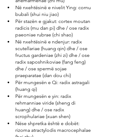
anemarrhenae (zhi mu)
Në nxehtësinë e nivelit Ying: cornu 
bubali (shui niu jiao)
Për stazën e gjakut: cortex moutan 
radicis (mu dan pi) dhe / ose radix 
paeoniae rubrae (chi shao)
Në nxehtësinë e ndenjur: radix 
scutellariae (huang qin) dhe / ose 
fructus gardeniae (zhi zi) dhe / ose 
radix saposhnikoviae (fang feng) 
dhe / ose spermë sojae 
praeparatae (dan dou chi)
Për mungesën e Qi: radix astragali 
(huang qi)
Për mungesën e yin: radix 
rehmanniae viride (sheng di 
huang) dhe / ose radix 
scrophulariae (xuan shen)
Nëse shpretka është e dobët: 
rizoma atractylodis macrocephalae 
(bai zhu)