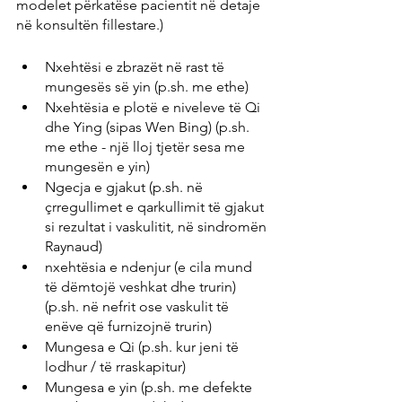
modelet përkatëse pacientit në detaje 
në konsultën fillestare.)
Nxehtësi e zbrazët në rast të 
mungesës së yin (p.sh. me ethe)
Nxehtësia e plotë e niveleve të Qi 
dhe Ying (sipas Wen Bing) (p.sh. 
me ethe - një lloj tjetër sesa me 
mungesën e yin)
Ngecja e gjakut (p.sh. në 
çrregullimet e qarkullimit të gjakut 
si rezultat i vaskulitit, në sindromën 
Raynaud)
nxehtësia e ndenjur (e cila mund 
të dëmtojë veshkat dhe trurin) 
(p.sh. në nefrit ose vaskulit të 
enëve që furnizojnë trurin)
Mungesa e Qi (p.sh. kur jeni të 
lodhur / të rraskapitur)
Mungesa e yin (p.sh. me defekte 