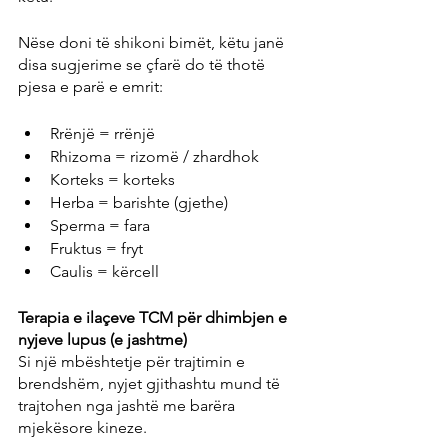
Nëse doni të shikoni bimët, këtu janë 
disa sugjerime se çfarë do të thotë 
pjesa e parë e emrit:
Rrënjë = rrënjë
Rhizoma = rizomë / zhardhok
Korteks = korteks
Herba = barishte (gjethe)
Sperma = fara
Fruktus = fryt
Caulis = kërcell
Terapia e ilaçeve TCM për dhimbjen e 
nyjeve lupus (e jashtme)
Si një mbështetje për trajtimin e 
brendshëm, nyjet gjithashtu mund të 
trajtohen nga jashtë me barëra 
mjekësore kineze.