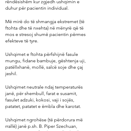
rëndësishëm kur zgjedh ushqimin e 
duhur për pacientin individual.
Më mirë do të shmangja ekstremet (të 
ftohta dhe të nxehta) në mënyrë që të 
mos e stresoj shumë pacientin përmes 
efekteve të tyre.
Ushqimet e ftohta përfshijnë fasule 
mungu, fidane bambuje, gështenja uji, 
patëllxhanë, mollë, salcë soje dhe çaj 
jeshil.
Ushqimet neutrale ndaj temperaturës 
janë, për shembull, farat e susamit, 
fasulet adzuki, kokosi, vaji i sojës, 
patatet, patatet e ëmbla dhe karotat.
Ushqimet ngrohëse (të përdorura më 
rrallë) janë p.sh. B. Piper Szechuan, 