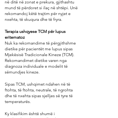
në ditë në zonat e prekura, gjithashtu 
mund të përdoret si ilaç në shtëpi. Unë 
rekomandoj këtë trajtim për nyjet e 
nxehta, të skuqura dhe të fryra.
Terapia ushqyese TCM për lupus 
eritematoz
Nuk ka rekomandime të përgjithshme 
dietike për pacientët me lupus sipas 
Mjekësisë Tradicionale Kineze (TCM). 
Rekomandimet dietike varen nga 
diagnoza individuale e modelit të 
sëmundjes kineze.
Sipas TCM, ushqimet ndahen në të 
ftohta, të ftohta, neutrale, të ngrohta 
dhe të nxehta sipas sjelljes së tyre të 
temperaturës.
Ky klasifikim është shumë i 