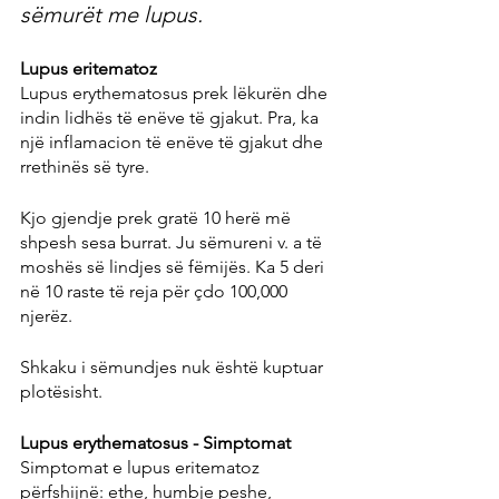
sëmurët me lupus.
Lupus eritematoz
Lupus erythematosus prek lëkurën dhe 
indin lidhës të enëve të gjakut. Pra, ka 
një inflamacion të enëve të gjakut dhe 
rrethinës së tyre.
Kjo gjendje prek gratë 10 herë më 
shpesh sesa burrat. Ju sëmureni v. a të 
moshës së lindjes së fëmijës. Ka 5 deri 
në 10 raste të reja për çdo 100,000 
njerëz.
Shkaku i sëmundjes nuk është kuptuar 
plotësisht.
Lupus erythematosus - Simptomat
Simptomat e lupus eritematoz 
përfshijnë: ethe, humbje peshe, 