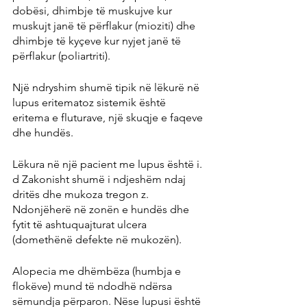
dobësi, dhimbje të muskujve kur 
muskujt janë të përflakur (mioziti) dhe 
dhimbje të kyçeve kur nyjet janë të 
përflakur (poliartriti).
Një ndryshim shumë tipik në lëkurë në 
lupus eritematoz sistemik është 
eritema e fluturave, një skuqje e faqeve 
dhe hundës.
Lëkura në një pacient me lupus është i. 
d Zakonisht shumë i ndjeshëm ndaj 
dritës dhe mukoza tregon z. 
Ndonjëherë në zonën e hundës dhe 
fytit të ashtuquajturat ulcera 
(domethënë defekte në mukozën).
Alopecia me dhëmbëza (humbja e 
flokëve) mund të ndodhë ndërsa 
sëmundja përparon. Nëse lupusi është 