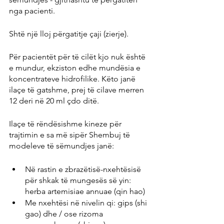
nga pacienti.
Shtë një lloj përgatitje çaji (zierje).
Për pacientët për të cilët kjo nuk është 
e mundur, ekziston edhe mundësia e 
koncentrateve hidrofilike. Këto janë 
ilaçe të gatshme, prej të cilave merren 
12 deri në 20 ml çdo ditë.
Ilaçe të rëndësishme kineze për 
trajtimin e sa më sipër Shembuj të 
modeleve të sëmundjes janë:
Në rastin e zbrazëtisë-nxehtësisë 
për shkak të mungesës së yin: 
herba artemisiae annuae (qin hao)
Me nxehtësi në nivelin qi: gips (shi 
gao) dhe / ose rizoma 