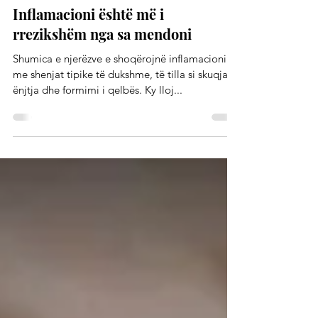
Qendra e Shëndetit
Inflamacionet
Inflamacioni është më i
rrezikshëm nga sa mendoni
Shumica e njerëzve e shoqërojnë inflamacionin
me shenjat tipike të dukshme, të tilla si skuqja,
ënjtja dhe formimi i qelbës. Ky lloj...