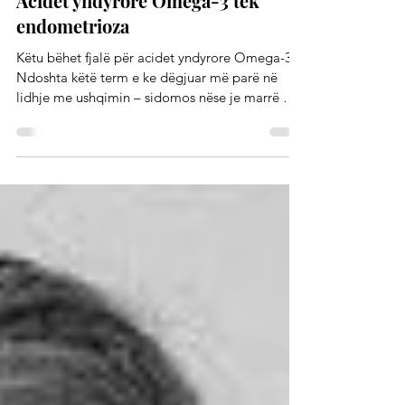
Sëmundjet e grave
Acidet yndyrore Omega-3 tek
endometrioza
Këtu bëhet fjalë për acidet yndyrore Omega-3.
Ndoshta këtë term e ke dëgjuar më parë në
lidhje me ushqimin – sidomos nëse je marrë më
thellë me ushqimin dhe lidhjen e tij me proceset
inflamatore. Në këtë shkrim do të shpjegojmë
çfarë janë në të vërtetë acidet yndyrore Omega-
3, si lidhen ato me endometriozën dhe cilat
ushqime përmbajnë më shumë nga këto
yndyrna të shëndetshme. Çfarë bën ti më pas
me këto informacione, natyrisht mbetet në
dorën tënde! Por fillimisht, lexo më te