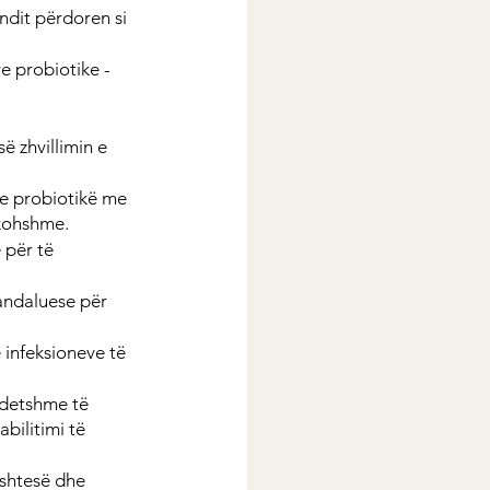
ndit përdoren si 
e probiotike - 
ë zhvillimin e 
me probiotikë me 
akohshme.
 për të 
andaluese për 
 infeksioneve të 
ëndetshme të 
bilitimi të 
ështesë dhe 