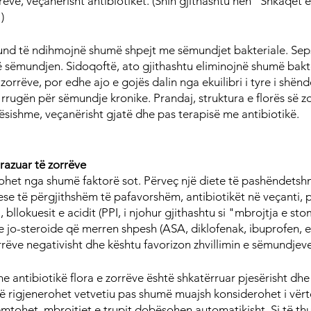
rëve, veçanërisht antibiotikët. (Shih gjithashtu nën "Shkaqet e 
)
und të ndihmojnë shumë shpejt me sëmundjet bakteriale. Seps
ë sëmundjen. Sidoqoftë, ato gjithashtu eliminojnë shumë bak
zorrëve, por edhe ajo e gojës dalin nga ekuilibri i tyre i shënde
 rrugën për sëmundje kronike. Prandaj, struktura e florës së z
ësishme, veçanërisht gjatë dhe pas terapisë me antibiotikë.
trazuar të zorrëve
ohet nga shumë faktorë sot. Përveç një diete të pashëndetshme
tese të përgjithshëm të pafavorshëm, antibiotikët në veçanti, p
oni, bllokuesit e acidit (PPI, i njohur gjithashtu si "mbrojtja e st
e jo-steroide që merren shpesh (ASA, diklofenak, ibuprofen, etj
orrëve negativisht dhe kështu favorizon zhvillimin e sëmundjeve
e antibiotikë flora e zorrëve është shkatërruar pjesërisht dhe ek
 rigjenerohet vetvetiu pas shumë muajsh konsiderohet i vërte
ëmtohet, mbrojtjet e trupit dobësohen automatikisht. Si të thu