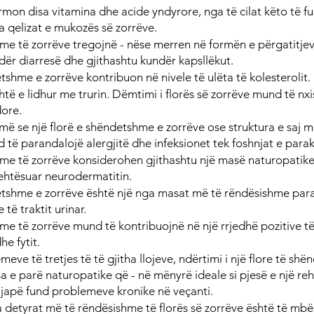
rmon disa vitamina dhe acide yndyrore, nga të cilat këto të fu
a qelizat e mukozës së zorrëve.
me të zorrëve tregojnë - nëse merren në formën e përgatitjev
ndër diarresë dhe gjithashtu kundër kapsllëkut.
tshme e zorrëve kontribuon në nivele të ulëta të kolesterolit.
htë e lidhur me trurin. Dëmtimi i florës së zorrëve mund të nxis
ore.
imë se një florë e shëndetshme e zorrëve ose struktura e saj 
nd të parandalojë alergjitë dhe infeksionet tek foshnjat e par
me të zorrëve konsiderohen gjithashtu një masë naturopatike
ehtësuar neurodermatitin.
etshme e zorrëve është një nga masat më të rëndësishme par
 të traktit urinar.
me të zorrëve mund të kontribuojnë në një rrjedhë pozitive të
e fytit.
meve të tretjes të të gjitha llojeve, ndërtimi i një flore të sh
 e parë naturopatike që - në mënyrë ideale si pjesë e një reha
i japë fund problemeve kronike në veçanti.
a detyrat më të rëndësishme të florës së zorrëve është të mb