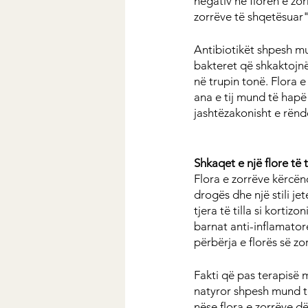
negativ në florën e zor
zorrëve të shqetësuar"
Antibiotikët shpesh m
bakteret që shkaktojn
në trupin tonë. Flora e 
ana e tij mund të hapë
jashtëzakonisht e rënd
Shkaqet e një flore të 
Flora e zorrëve kërcën
drogës dhe një stili je
tjera të tilla si kortiz
barnat anti-inflamator
përbërja e florës së z
Fakti që pas terapisë m
natyror shpesh mund të
nëse flora e zorrëve d