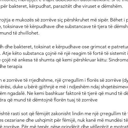
 për bakteret, kërpudhat, parazitët dhe viruset e dëmshëm.
jtja e mukozës së zorrëve siç përshkruhet më sipër. Bëhet i 
 toksinave të kërpudhave dhe substancave të tjera të dëms
mund të zhvillohet.
h dhe bakteret, toksinat e kërpudhave ose grimcat e patretu
 Atje këto substanca çojnë në një reagim të fortë të sistemit imu
 çojë në ankesa të shumta që kemi përshkruar këtu: Sindroma
dhe terapia
 zorrëve të rrjedhshme, një çrregullim i florës së zorrëve (dy
tërësi, duke u bërë gjithnjë e më i ndjeshëm ndaj shqetësimev
tëm ngadalë. Ne kemi bashkuar faktorë të tjerë që mund të dë
ëra që mund të dëmtojnë florën tuaj të zorrëve
htë rasti sot që fëmijët zakonisht lindin me një çrregullim të 
jes cezariane dhe ushqimit për fëmijë, nuk kanë më mundësi të
ë zorrëve. Për më tepër, nëse prindërit dhe vëllezërit e motra