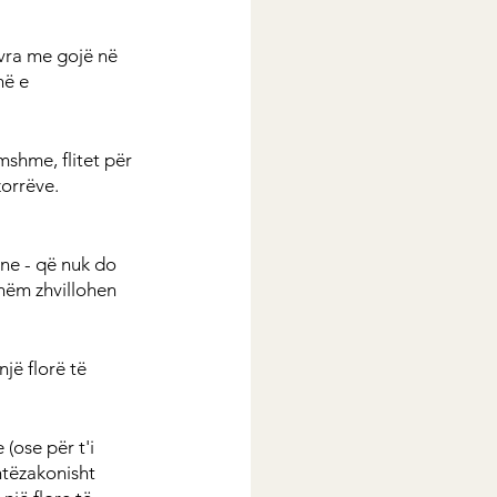
avra me gojë në 
në e 
shme, flitet për 
zorrëve.
ne - që nuk do 
hëm zhvillohen 
jë florë të 
(ose për t'i 
htëzakonisht 