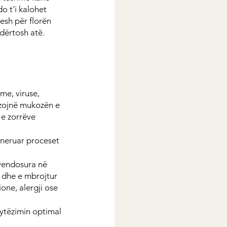
o t'i kalohet 
esh për florën 
dërtosh atë.
e, viruse, 
izojnë mukozën e 
e zorrëve 
eneruar proceset 
 vendosura në 
 dhe e mbrojtur 
one, alergji ose 
rytëzimin optimal 