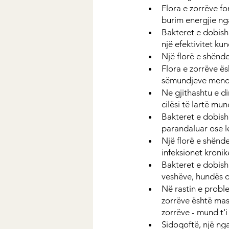
Flora e zorrëve fo
burim energjie ng
Bakteret e dobish
një efektivitet ku
Një florë e shënde
Flora e zorrëve ës
sëmundjeve mend
Ne gjithashtu e d
cilësi të lartë mu
Bakteret e dobish
parandaluar ose l
Një florë e shënd
infeksionet kronike
Bakteret e dobish
veshëve, hundës dh
Në rastin e proble
zorrëve është masa
zorrëve - mund t'
Sidoqoftë, një ng