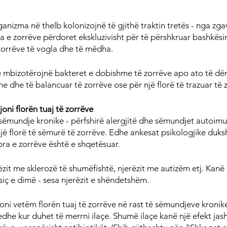
ganizma në thelb kolonizojnë të gjithë traktin tretës - nga zg
ra e zorrëve përdoret ekskluzivisht për të përshkruar bashkësi
orrëve të vogla dhe të mëdha.
se mbizotërojnë bakteret e dobishme të zorrëve apo ato të dëm
e dhe të balancuar të zorrëve ose për një florë të trazuar të 
joni florën tuaj të zorrëve
ë sëmundje kronike - përfshirë alergjitë dhe sëmundjet autoimu
ë florë të sëmurë të zorrëve. Edhe ankesat psikologjike duks
ora e zorrëve është e shqetësuar.
rëzit me sklerozë të shumëfishtë, njerëzit me autizëm etj. Kanë n
siç e dimë - sesa njerëzit e shëndetshëm.
joni vetëm florën tuaj të zorrëve në rast të sëmundjeve kronike 
edhe kur duhet të merrni ilaçe. Shumë ilaçe kanë një efekt jas