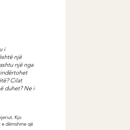
 i 
është një 
ashtu një nga 
rindërtohet 
të? Cilat 
ë duhet? Ne i 
eriut. Kjo 
at e dëmshme që 