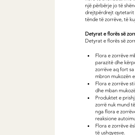
një përbërje jo të shën
drejtpërdrejt qytetarit
tënde të zorrëve, të k
Detyrat e florës së zor
Detyrat e florës së zor
Flora e zorrëve m
parazitë dhe kërp
zorrëve aq fort s
mbron mukozën e 
Flora e zorrëve s
dhe mban mukozën
Produktet e prishj
zorrë nuk mund të
nga flora e zorrëv
reaksione autoim
Flora e zorrëve ë
të ushqyesve.