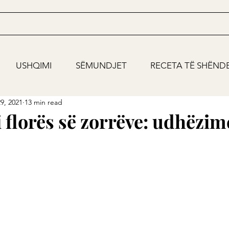
USHQIMI
SËMUNDJET
RECETA TË SHËND
9, 2021
13 min read
 florës së zorrëve: udhëzi