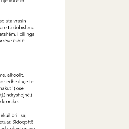
një flore të 
e ata vrasin 
tere të dobishme 
tshëm, i cili nga 
orrëve është 
, alkoolit, 
or edhe ilaçe të 
omakut") ose 
.) ndryshojnë.) 
 kronike.
uilibri i saj 
tuar. Sidoqoftë, 
ash, ekziston një 