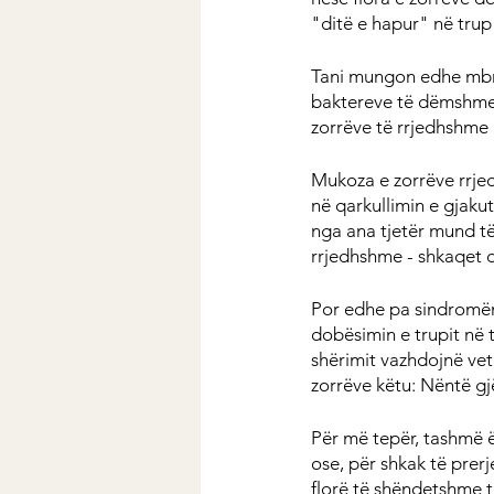
"ditë e hapur" në trup
Tani mungon edhe mbro
baktereve të dëmshme,
zorrëve të rrjedhshme 
Mukoza e zorrëve rrjed
në qarkullimin e gjakut.
nga ana tjetër mund të
rrjedhshme - shkaqet 
Por edhe pa sindromën e
dobësimin e trupit në 
shërimit vazhdojnë ve
zorrëve këtu: Nëntë gj
Për më tepër, tashmë ës
ose, për shkak të prer
florë të shëndetshme t