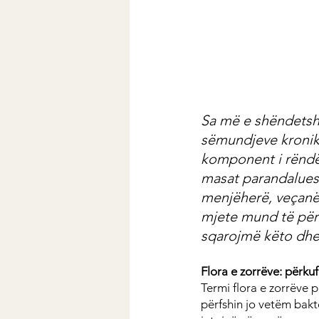
Sa më e shëndetshme
sëmundjeve kronike
komponent i rëndës
masat parandaluese
menjëherë, veçanëri
mjete mund të përd
sqarojmë këto dhe 
Flora e zorrëve: përkuf
Termi flora e zorrëve p
përfshin jo vetëm bak