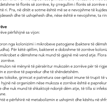
detshme të florës së zorrëve, ky çrregullim i florës së zorrëve d
 të ri. Pra, në ditët e sotme është më se e nevojshme të kujdes
ujdesesh dhe të ushqehesh dhe, nëse është e nevojshme, ta rin
rëve
rëve përfshijnë sa vijon:
bron nga kolonizimi i mikrobeve patogjene (baktere të dëmshm
udha). Për këtë qëllim, bakteret e dobishme të zorrëve kolon
a mikrobet e dëmshme nuk mund të gjejnë më vend atje. Flora 
zorrëve.
timulon në mënyrë të përsëritur mukozën e zorrëve për të rigj
 e zorrëve të paprekur dhe të shëndetshëm.
es toksike, grimcat e patretura ose qelizat imune të trupit të
 hyjnë në organizëm nëse mukoza e zorrëve është e paprekur
e dhe nuk mund të shkaktojë ndonjë dëm atje, të tilla si infeksi
une.
shtë e përfshirë në metabolizmin e ushqimit dhe kështu në shf