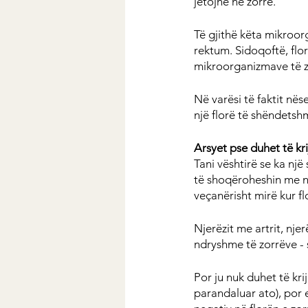
jetojnë në zorrë.
Të gjithë këta mikroor
rektum. Sidoqoftë, flo
mikroorganizmave të z
Në varësi të faktit në
një florë të shëndetshm
Arsyet pse duhet të kri
Tani vështirë se ka nj
të shoqëroheshin me nj
veçanërisht mirë kur fl
Njerëzit me artrit, nje
ndryshme të zorrëve - 
Por ju nuk duhet të kri
parandaluar ato), por 