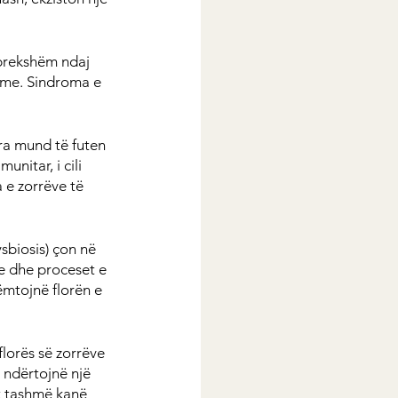
prekshëm ndaj 
hme. Sindroma e 
ra mund të futen 
nitar, i cili 
 e zorrëve të 
sbiosis) çon në 
e dhe proceset e 
mtojnë florën e 
florës së zorrëve 
 ndërtojnë një 
t tashmë kanë 