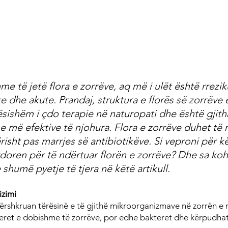
 të jetë flora e zorrëve, aq më i ulët është rreziku
 dhe akute. Prandaj, struktura e florës së zorrëve 
ishëm i çdo terapie në naturopati dhe është gjith
 më efektive të njohura. Flora e zorrëve duhet të 
sht pas marrjes së antibiotikëve. Si veproni për kë
oren për të ndërtuar florën e zorrëve? Dhe sa koh
shumë pyetje të tjera në këtë artikull.
izimi
ërshkruan tërësinë e të gjithë mikroorganizmave në zorrën e nj
teret e dobishme të zorrëve, por edhe bakteret dhe kërpudh