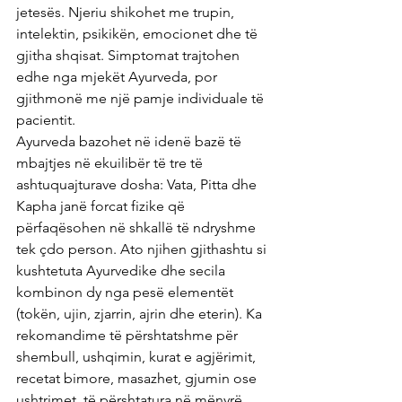
jetesës. Njeriu shikohet me trupin, 
intelektin, psikikën, emocionet dhe të 
gjitha shqisat. Simptomat trajtohen 
edhe nga mjekët Ayurveda, por 
gjithmonë me një pamje individuale të 
pacientit.
Ayurveda bazohet në idenë bazë të 
mbajtjes në ekuilibër të tre të 
ashtuquajturave dosha: Vata, Pitta dhe 
Kapha janë forcat fizike që 
përfaqësohen në shkallë të ndryshme 
tek çdo person. Ato njihen gjithashtu si 
kushtetuta Ayurvedike dhe secila 
kombinon dy nga pesë elementët 
(tokën, ujin, zjarrin, ajrin dhe eterin). Ka 
rekomandime të përshtatshme për 
shembull, ushqimin, kurat e agjërimit, 
recetat bimore, masazhet, gjumin ose 
ushtrimet, të përshtatura në mënyrë 