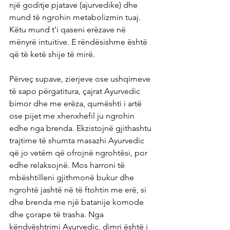
një goditje pjatave (ajurvedike) dhe 
mund të ngrohin metabolizmin tuaj. 
Këtu mund t'i qaseni erëzave në 
mënyrë intuitive. E rëndësishme është 
që të ketë shije të mirë.
Përveç supave, zierjeve ose ushqimeve 
të sapo përgatitura, çajrat Ayurvedic 
bimor dhe me erëza, qumështi i artë 
ose pijet me xhenxhefil ju ngrohin 
edhe nga brenda. Ekzistojnë gjithashtu 
trajtime të shumta masazhi Ayurvedic 
që jo vetëm që ofrojnë ngrohtësi, por 
edhe relaksojnë. Mos harroni të 
mbështilleni gjithmonë bukur dhe 
ngrohtë jashtë në të ftohtin me erë, si 
dhe brenda me një batanije komode 
dhe çorape të trasha. Nga 
këndvështrimi Ayurvedic, dimri është i 