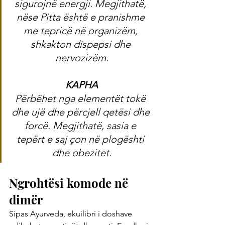
sigurojnë energji. Megjithatë, 
nëse Pitta është e pranishme 
me tepricë në organizëm, 
shkakton dispepsi dhe 
nervozizëm.
KAPHA
Përbëhet nga elementët tokë 
dhe ujë dhe përcjell qetësi dhe 
forcë. Megjithatë, sasia e 
tepërt e saj çon në plogështi 
dhe obezitet.
Ngrohtësi komode në 
dimër
Sipas Ayurveda, ekuilibri i doshave 