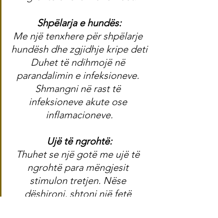
Shpëlarja e hundës:
Me një tenxhere për shpëlarje 
hundësh dhe zgjidhje kripe deti
Duhet të ndihmojë në 
parandalimin e infeksioneve. 
Shmangni në rast të 
infeksioneve akute ose 
inflamacioneve.
Ujë të ngrohtë:
Thuhet se një gotë me ujë të 
ngrohtë para mëngjesit 
stimulon tretjen. Nëse 
dëshironi, shtoni një fetë 
xhenxhefil ose limon.