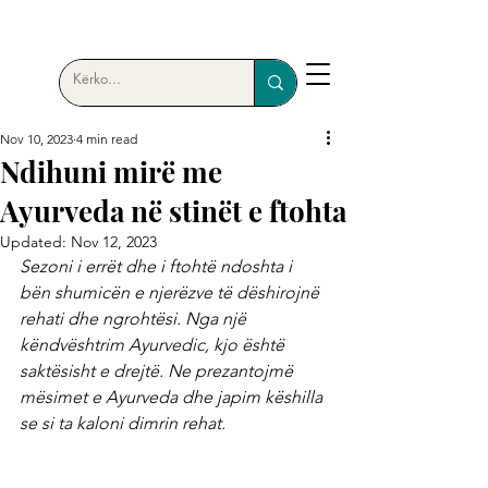
Nov 10, 2023
4 min read
Ndihuni mirë me
Ayurveda në stinët e ftohta
Updated:
Nov 12, 2023
Sezoni i errët dhe i ftohtë ndoshta i 
bën shumicën e njerëzve të dëshirojnë 
rehati dhe ngrohtësi. Nga një 
këndvështrim Ayurvedic, kjo është 
saktësisht e drejtë. Ne prezantojmë 
mësimet e Ayurveda dhe japim këshilla 
se si ta kaloni dimrin rehat.