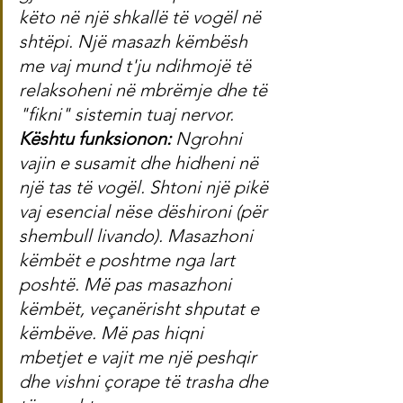
këto në një shkallë të vogël në 
shtëpi. Një masazh këmbësh 
me vaj mund t'ju ndihmojë të 
relaksoheni në mbrëmje dhe të 
"fikni" sistemin tuaj nervor.
Kështu funksionon: 
Ngrohni 
vajin e susamit dhe hidheni në 
një tas të vogël. Shtoni një pikë 
vaj esencial nëse dëshironi (për 
shembull livando). Masazhoni 
këmbët e poshtme nga lart 
poshtë. Më pas masazhoni 
këmbët, veçanërisht shputat e 
këmbëve. Më pas hiqni 
mbetjet e vajit me një peshqir 
dhe vishni çorape të trasha dhe 