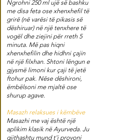
Ngrohni 250 ml ujë së bashku 
me disa feta ose xhenxhefil të 
grirë (në varësi të pikasis së 
dëshiruar) në një tenxhere të 
vogël dhe ziejini për rreth 5 
minuta. Më pas hiqni 
xhenxhefilin dhe hidhni çajin 
në një filxhan. Shtoni lëngun e 
gjysmë limoni kur çaji të jetë 
ftohur pak. Nëse dëshironi, 
ëmbëlsoni me mjaltë ose 
shurup agave.
Masazh relaksues i këmbëve
Masazhi me vaj është një 
aplikim klasik në Ayurveda. Ju 
gjithashtu mund t'i provoni 