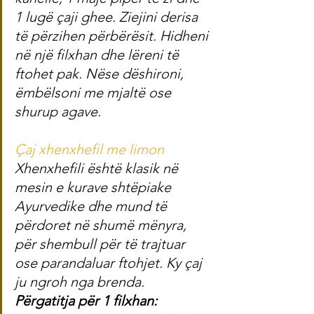
1 lugë çaji ghee. Ziejini derisa 
të përzihen përbërësit. Hidheni 
në një filxhan dhe lëreni të 
ftohet pak. Nëse dëshironi, 
ëmbëlsoni me mjaltë ose 
shurup agave.
Çaj xhenxhefil me limon
Xhenxhefili është klasik në 
mesin e kurave shtëpiake 
Ayurvedike dhe mund të 
përdoret në shumë mënyra, 
për shembull për të trajtuar 
ose parandaluar ftohjet. Ky çaj 
ju ngroh nga brenda.
Përgatitja për 1 filxhan: 