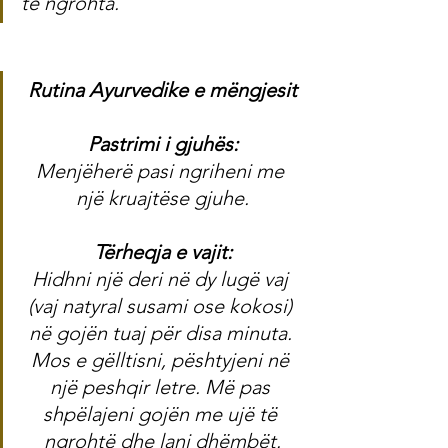
të ngrohta.
Rutina Ayurvedike e mëngjesit
Pastrimi i gjuhës:
Menjëherë pasi ngriheni me 
një kruajtëse gjuhe.
Tërheqja e vajit:
Hidhni një deri në dy lugë vaj 
(vaj natyral susami ose kokosi) 
në gojën tuaj për disa minuta. 
Mos e gëlltisni, pështyjeni në 
një peshqir letre. Më pas 
shpëlajeni gojën me ujë të 
ngrohtë dhe lani dhëmbët.