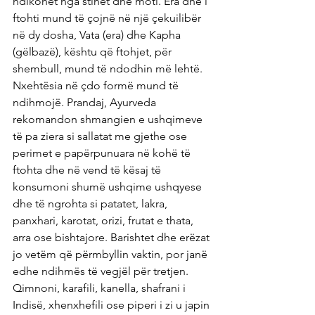
ndikohet nga stinët dhe moti. Era dhe i 
ftohti mund të çojnë në një çekuilibër 
në dy dosha, Vata (era) dhe Kapha 
(gëlbazë), kështu që ftohjet, për 
shembull, mund të ndodhin më lehtë. 
Nxehtësia në çdo formë mund të 
ndihmojë. Prandaj, Ayurveda 
rekomandon shmangien e ushqimeve 
të pa ziera si sallatat me gjethe ose 
perimet e papërpunuara në kohë të 
ftohta dhe në vend të kësaj të 
konsumoni shumë ushqime ushqyese 
dhe të ngrohta si patatet, lakra, 
panxhari, karotat, orizi, frutat e thata, 
arra ose bishtajore. Barishtet dhe erëzat 
jo vetëm që përmbyllin vaktin, por janë 
edhe ndihmës të vegjël për tretjen. 
Qimnoni, karafili, kanella, shafrani i 
Indisë, xhenxhefili ose piperi i zi u japin 