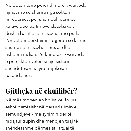
Në botën tonë perëndimore, Ayurveda 
njihet më së shumti nga sektori i 
mirëqenies, për shembull përmes 
kurave apo trajtimeve detoksike si 
dushi i ballit ose masazhet me pulla. 
Por vetëm përkthimi sugjeron se ka më 
shumë se masazhet, erëzat dhe 
ushqimi indian. Përkundrazi, Ayurveda 
e përcakton veten si një sistem 
shëndetësor natyror mjekësor, 
parandalues.
Gjithçka në ekuilibër?
Në mësimdhënien holistike, fokusi 
është qartësisht në parandalimin e 
sëmundjeve - me synimin për të 
mbajtur trupin dhe mendjen tuaj të 
shëndetshme përmes stilit tuaj të 