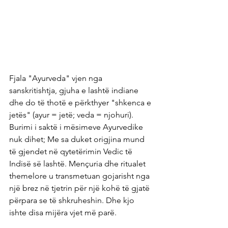
Fjala "Ayurveda" vjen nga 
sanskritishtja, gjuha e lashtë indiane 
dhe do të thotë e përkthyer "shkenca e 
jetës" (ayur = jetë; veda = njohuri). 
Burimi i saktë i mësimeve Ayurvedike 
nuk dihet; Me sa duket origjina mund 
të gjendet në qytetërimin Vedic të 
Indisë së lashtë. Mençuria dhe ritualet 
themelore u transmetuan gojarisht nga 
një brez në tjetrin për një kohë të gjatë 
përpara se të shkruheshin. Dhe kjo 
ishte disa mijëra vjet më parë.