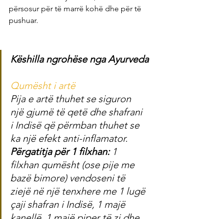
përsosur për të marrë kohë dhe për të 
pushuar.
Këshilla ngrohëse nga Ayurveda
Qumësht i artë
Pija e artë thuhet se siguron 
një gjumë të qetë dhe shafrani 
i Indisë që përmban thuhet se 
ka një efekt anti-inflamator.
Përgatitja për 1 filxhan: 
1 
filxhan qumësht (ose pije me 
bazë bimore) vendoseni të 
ziejë në një tenxhere me 1 lugë 
çaji shafran i Indisë, 1 majë 
kanellë, 1 majë piper të zi dhe 