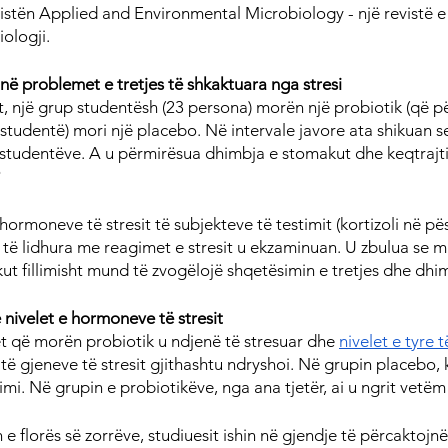
istën Applied and Environmental Microbiology - një revistë e
ologji.
në problemet e tretjes të shkaktuara nga stresi
t, një grup studentësh (23 persona) morën një probiotik (që p
4 studentë) mori një placebo. Në intervale javore ata shikuan s
 studentëve. A u përmirësua dhimbja e stomakut dhe keqtrajt
?
 hormoneve të stresit të subjekteve të testimit (kortizoli në p
e të lidhura me reagimet e stresit u ekzaminuan. U zbulua se m
ut fillimisht mund të zvogëlojë shqetësimin e tretjes dhe dhi
 nivelet e hormoneve të stresit
t që morën probiotik u ndjenë të stresuar dhe 
nivelet e tyre t
it të gjeneve të stresit gjithashtu ndryshoi. Në grupin placebo, k
mi. Në grupin e probiotikëve, nga ana tjetër, ai u ngrit vetëm
e florës së zorrëve, studiuesit ishin në gjendje të përcaktojnë