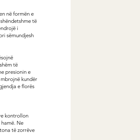
en në formën e 
ë shëndetshme të 
ndrojë i 
mori sëmundjesh 
ësojnë 
hshëm të 
he presionin e 
ë mbrojnë kundër 
gjendja e florës 
e kontrollon 
të hamë. Ne 
tona të zorrëve 