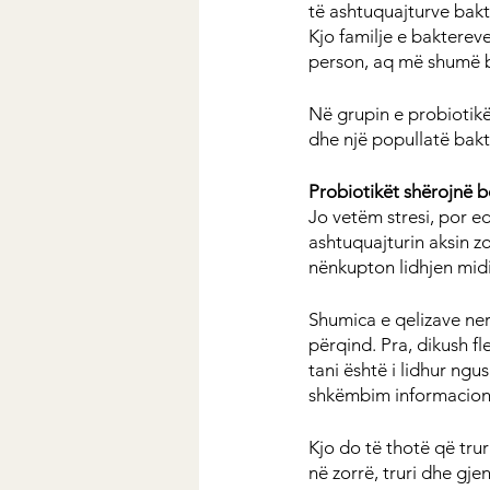
të ashtuquajturve bakt
Kjo familje e baktereve
person, aq më shumë b
Në grupin e probiotikë
dhe një popullatë bakt
Probiotikët shërojnë b
Jo vetëm stresi, por e
ashtuquajturin aksin z
nënkupton lidhjen midis
Shumica e qelizave ner
përqind. Pra, dikush fl
tani është i lidhur ngu
shkëmbim informacioni
Kjo do të thotë që trur
në zorrë, truri dhe gje