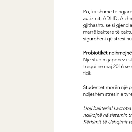
Po, ka shumë të ngjarë 
autizmit, ADHD, Alzhei
gjithashtu se si gjendj
marrë baktere të caktu
siguroheni që stresi n
Probiotikët ndihmojnë 
Një studim japonez i s
tregoi në maj 2016 se 
fizik.
Studentët morën një pë
ndjeshëm stresin e tyr
Lloji bakterial Lactob
ndikojnë në sistemin tr
Kërkimit të Ushqimit të