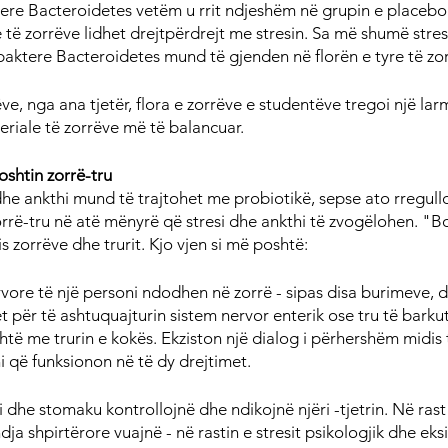
ere Bacteroidetes vetëm u rrit ndjeshëm në grupin e placebo 
 të zorrëve lidhet drejtpërdrejt me stresin. Sa më shumë stres 
aktere Bacteroidetes mund të gjenden në florën e tyre të zo
ve, nga ana tjetër, flora e zorrëve e studentëve tregoi një la
eriale të zorrëve më të balancuar.
oshtin zorrë-tru
dhe ankthi mund të trajtohet me probiotikë, sepse ato rregullo
orrë-tru në atë mënyrë që stresi dhe ankthi të zvogëlohen. "Bo
 zorrëve dhe trurit. Kjo vjen si më poshtë:
vore të një personi ndodhen në zorrë - sipas disa burimeve, d
et për të ashtuquajturin sistem nervor enterik ose tru të barkut.
shtë me trurin e kokës. Ekziston një dialog i përhershëm midis 
 që funksionon në të dy drejtimet.
i dhe stomaku kontrollojnë dhe ndikojnë njëri -tjetrin. Në rast
ndja shpirtërore vuajnë - në rastin e stresit psikologjik dhe eks