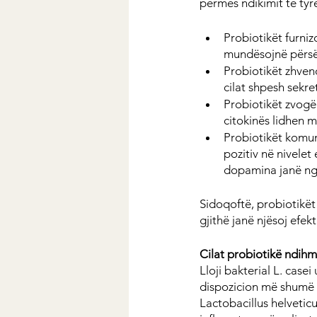
përmes ndikimit të tyre
Probiotikët furni
mundësojnë përsër
Probiotikët zhven
cilat shpesh sekr
Probiotikët zvogël
citokinës lidhen 
Probiotikët komun
pozitiv në nivele
dopamina janë nga
Sidoqoftë, probiotikë
gjithë janë njësoj efek
Cilat probiotikë ndihm
Lloji bakterial L. cas
dispozicion më shumë s
Lactobacillus helvetic