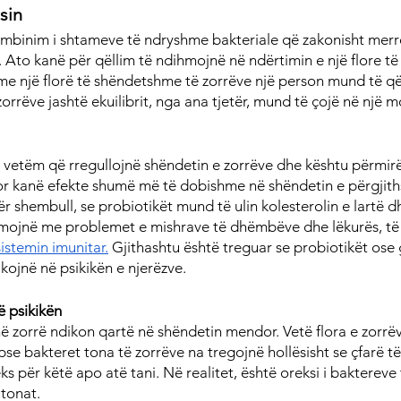
sin
kombinim i shtameve të ndryshme bakteriale që zakonisht merr
. Ato kanë për qëllim të ndihmojnë në ndërtimin e një flore t
e një florë të shëndetshme të zorrëve një person mund të që
orrëve jashtë ekuilibrit, nga ana tjetër, mund të çojë në një 
o vetëm që rregullojnë shëndetin e zorrëve dhe kështu përmir
por kanë efekte shumë më të dobishme në shëndetin e përgjit
r shembull, se probiotikët mund të ulin kolesterolin e lartë d
dihmojnë me problemet e mishrave të dhëmbëve dhe lëkurës, t
sistemin imunitar.
 Gjithashtu është treguar se probiotikët ose 
kojnë në psikikën e njerëzve.
ë psikikën
ë zorrë ndikon qartë në shëndetin mendor. Vetë flora e zorrëv
sepse bakteret tona të zorrëve na tregojnë hollësisht se çfarë 
 për këtë apo atë tani. Në realitet, është oreksi i baktereve 
 tonat.