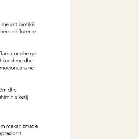
 me antibiotikë, 
shëm në florën e 
nflamator dhe që 
rshkueshme dhe 
 emocionuara në 
hëm dhe 
imin e këtij 
him mekanizmat e 
presionit 