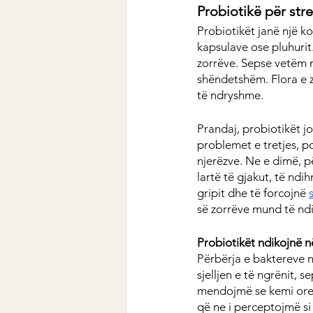
Probiotikë për stre
Probiotikët janë një 
kapsulave ose pluhurit
zorrëve. Sepse vetëm m
shëndetshëm. Flora e z
të ndryshme.
Prandaj, probiotikët j
problemet e tretjes, 
njerëzve. Ne e dimë, pë
lartë të gjakut, të n
gripit dhe të forcojnë 
së zorrëve mund të ndi
Probiotikët ndikojnë n
Përbërja e baktereve n
sjelljen e të ngrënit, 
mendojmë se kemi oreks
që ne i perceptojmë si