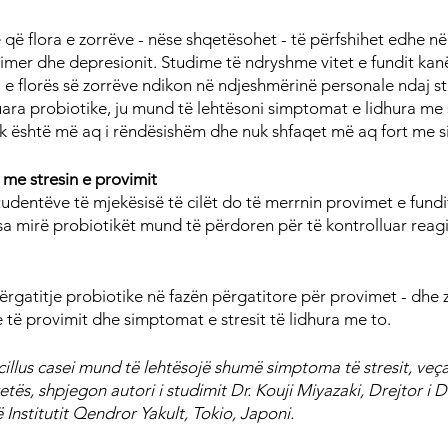
që flora e zorrëve - nëse shqetësohet - të përfshihet edhe në 
mer dhe depresionit. Studime të ndryshme vitet e fundit kan
a e florës së zorrëve ndikon në ndjeshmërinë personale ndaj st
ara probiotike, ju mund të lehtësoni simptomat e lidhura me s
uk është më aq i rëndësishëm dhe nuk shfaqet më aq fort me s
me stresin e provimit
tudentëve të mjekësisë të cilët do të merrnin provimet e fund
sa mirë probiotikët mund të përdoren për të kontrolluar reagi
rgatitje probiotike në fazën përgatitore për provimet - dhe zb
e të provimit dhe simptomat e stresit të lidhura me to.
acillus casei mund të lehtësojë shumë simptoma të stresit, veça
etës, shpjegon autori i studimit Dr. Kouji Miyazaki, Drejtor i 
 Institutit Qendror Yakult, Tokio, Japoni.