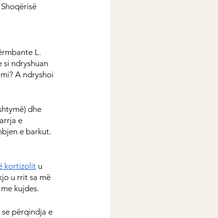
 Shoqërisë 
ërmbante L. 
e si ndryshuan 
imi? A ndryshoi 
ështymë) dhe 
arrja e 
mbjen e barkut.
ë kortizolit
 u 
jo u rrit sa më 
 me kujdes.
 se përqindja e 