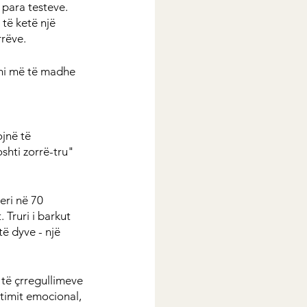
para testeve. 
të ketë një 
rrëve.
rmi më të madhe 
jnë të 
shti zorrë-tru" 
eri në 70 
 Truri i barkut 
të dyve - një 
 të çrregullimeve 
itimit emocional, 