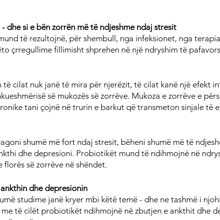
 - dhe si e bën zorrën më të ndjeshme ndaj stresit
mund të rezultojnë, për shembull, nga infeksionet, nga terapia
ëto çrregullime fillimisht shprehen në një ndryshim të pafavor
 cilat nuk janë të mira për njerëzit, të cilat kanë një efekt i
rshkueshmërisë së mukozës së zorrëve. Mukoza e zorrëve e pë
ronike tani çojnë në trurin e barkut që transmeton sinjale të
reagoni shumë më fort ndaj stresit, bëheni shumë më të ndjes
kthi dhe depresioni. Probiotikët mund të ndihmojnë në ndrysh
 e florës së zorrëve në shëndet.
 ankthin dhe depresionin
shumë studime janë kryer mbi këtë temë - dhe ne tashmë i njo
e të cilët probiotikët ndihmojnë në zbutjen e ankthit dhe de