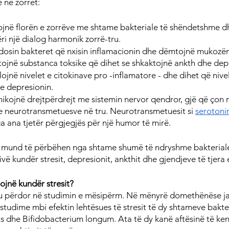
 në zorrët:
zojnë florën e zorrëve me shtame bakteriale të shëndetshme d
i një dialog harmonik zorrë-tru.
dosin bakteret që nxisin inflamacionin dhe dëmtojnë mukozën 
etojnë substanca toksike që dihet se shkaktojnë ankth dhe dep
ojnë nivelet e citokinave pro -inflamatore - dhe dihet që nivele
me depresionin.
ikojnë drejtpërdrejt me sistemin nervor qendror, gjë që çon 
t e neurotransmetuesve në tru. Neurotransmetuesit si 
serotoni
 ana tjetër përgjegjës për një humor të mirë.
t mund të përbëhen nga shtame shumë të ndryshme bakteriale 
tivë kundër stresit, depresionit, ankthit dhe gjendjeve të tjer
ojnë kundër stresit?
ei u përdor në studimin e mësipërm. Në mënyrë domethënëse j
tudime mbi efektin lehtësues të stresit të dy shtameve bakter
us dhe Bifidobacterium longum. Ata të dy kanë aftësinë të ken