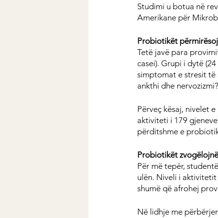
Studimi u botua në rev
Amerikane për Mikrobi
Probiotikët përmirësoj
Tetë javë para provimi
casei). Grupi i dytë (2
simptomat e stresit të
ankthi dhe nervozizmi
Përveç kësaj, nivelet e
aktiviteti i 179 gjenev
përditshme e probiotik
Probiotikët zvogëlojnë
Për më tepër, studentë
ulën. Niveli i aktivitet
shumë që afrohej provi
Në lidhje me përbërjen 