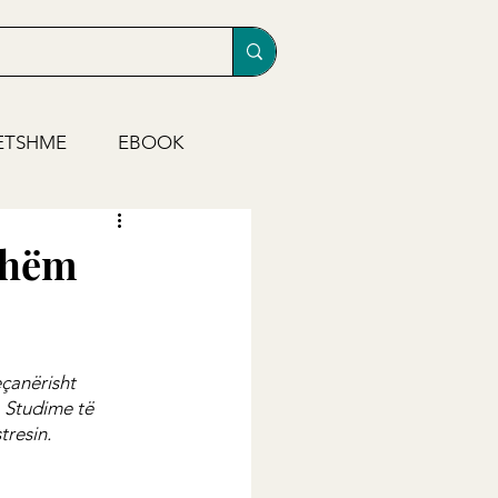
ETSHME
EBOOK
shëm
çanërisht 
 Studime të 
tresin.