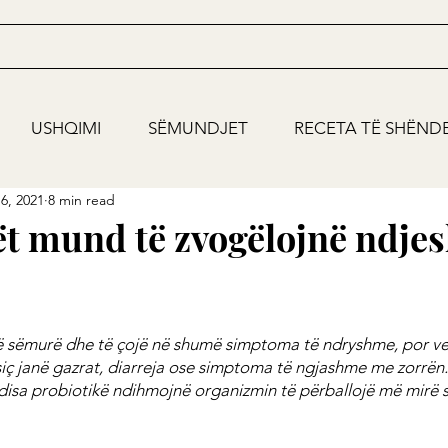
USHQIMI
SËMUNDJET
RECETA TË SHËND
6, 2021
8 min read
ët mund të zvogëlojnë ndje
ë të sëmurë dhe të çojë në shumë simptoma të ndryshme, por ve
iç janë gazrat, diarreja ose simptoma të ngjashme me zorrën.
isa probiotikë ndihmojnë organizmin të përballojë më mirë s