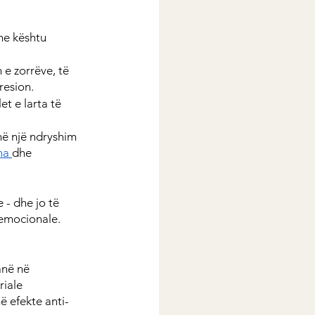
he kështu 
e zorrëve, të 
resion.
t e larta të 
në një ndryshim 
na 
dhe 
- dhe jo të 
a emocionale.
anë në 
iale 
ë efekte anti-