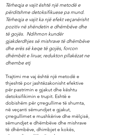
Tërheqja e vajit është një metodë e 
përditshme detoksifikuese pa mund. 
Tërheqja e vajit ka një efekt veçanërisht 
pozitiv në shëndetin e dhëmbëve dhe 
të gojës.  Ndihmon kundër 
gjakderdhjes së mishrave të dhëmbëve 
dhe erës së keqe të gojës, forcon 
dhëmbët e liruar, redukton pllakëzat ne 
dhembe etj
Trajtimi me vaj është një metodë e 
thjeshtë por jashtëzakonisht efektive 
për pastrimin e gjakut dhe kështu 
detoksifikimin e trupit. Eshtë e 
dobishëm për çrregullime të shumta, 
në veçanti sëmundjet e gjakut, 
çrregullimet e mushkërive dhe mëlçisë, 
sëmundjet e dhëmbëve dhe mishrave 
të dhëmbëve, dhimbjet e kokës, 