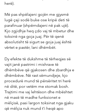
herë). 
Më pas shpëlajeni gojën me gjysmë 
lugë çaji sodë buke ose kripë deti të 
parafinuar (shpërndajeni në pak ujë). 
Kjo zgjidhje heq çdo vaj të mbetur dhe 
toksinë nga goja juaj. Për të qenë 
absolutisht të sigurt se goja juaj është 
vërtet e pastër, lani dhëmbët. 
Dy efekte të dukshme të tërheqjes së 
vajit janë pastrimi i mishrave të 
dhëmbëve që gjakosen dhe zbardhja e 
dhëmbëve. Në rast sëmundjeje, kjo 
procedurë mund të përsëritet tri herë 
në ditë, por vetëm me stomak bosh. 
Trajtimi me vaj lehtëson dhe mbështet 
në masë të madhe funksionet e 
mëlçisë, pasi largon toksinat nga gjaku 
që mëlçia nuk mund t’i heqë apo 