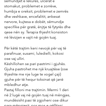
sëmundjet e lëkurës, ulcerat e 
stomakut, problemet e zorrëve, 
humbja e oreksit, problemet e zemrës 
dhe veshkave, encefalitit, ankesat 
nervore, kujtesa e dobët, sëmundje 
specifike për gratë, ënjtje të fytyrës dhe 
qese nën sy. Terapia thjesht konsiston 
në lëvizjen e vajit në gojën tuaj.
Për këtë trajtim keni nevojë për vaj të 
parafinuar, susami, luledielli, kokosi 
ose vaj ulliri. 
Këshillohen se pari pastrimi i gjuhës. 
Gjuha pastrohet me një kruajtëse (ose 
thjeshte me nje luge te vogel çaji) 
gjuhe për të hequr toksinat që janë 
mbledhur atje.
Pastaj filloni me trajtimin. Merrni 1 deri 
në 2 lugë vaj në gojën tuaj në mëngjes, 
mundësisht pasi të zgjoheni ose dikur 
para mëngjesit, por mos e gëlltisni. 