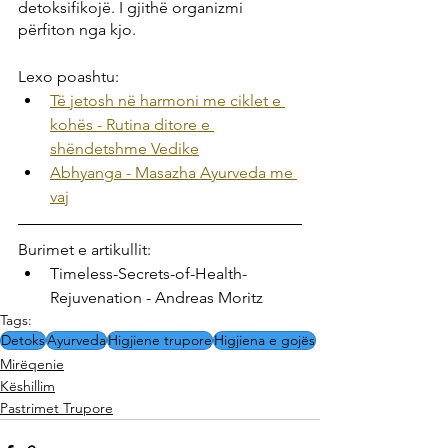
detoksifikojë. I gjithë organizmi 
përfiton nga kjo.
Lexo poashtu:
Të jetosh në harmoni me ciklet e 
kohës - Rutina ditore e 
shëndetshme Vedike
Abhyanga - Masazha Ayurveda me 
vaj
Burimet e artikullit:
Timeless-Secrets-of-Health-
Rejuvenation - Andreas Moritz
Tags:
Detoks
Ayurveda
Higjiene trupore
Higjiena e gojës
Mirëqenie
Këshillim
Pastrimet Trupore