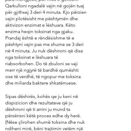
Qarkulloni ngadalë vajin në gojën tuaj 
për gjithsej 3 deri 4 minuta. Kjo përzien 
vajin plotësisht me pështymën dhe 
aktivizon enzimat e lëshuara. Këto 
enzima heqin toksinat nga gjaku. 
Prandaj është e rëndësishme të e 
pështyni vajin pas me shume se 3 deri 
në 4 minuta. Ju nuk dëshironi që disa 
nga toksinat e lëshuara të 
riabsorbohen. Do të zbuloni se vaji 
merr një ngjyrë të bardhë qumështi 
ose të verdhë, të ngopur me toksina 
dhe miliarda baktere shkatërruese.
Sipas dëshirës, kohës qe ju keni në 
dispizicion dhe rezultateve që ju 
dëshironi që ti arrini ju mund ta 
përsërisni këtë proces edhe dy herë. 
(Nëse çlirohen shumë toksina dhe nuk 
ndiheni mirë, bëni trajtimin vetëm një 