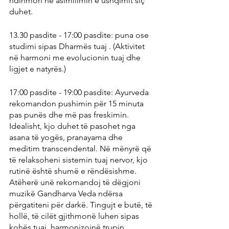
ndihmon në asimilimin e ushqimit siç 
duhet.
13.30 pasdite - 17:00 pasdite: puna ose 
studimi sipas Dharmës tuaj . (Aktivitet 
në harmoni me evolucionin tuaj dhe 
ligjet e natyrës.)
17:00 pasdite - 19:00 pasdite: Ayurveda 
rekomandon pushimin për 15 minuta 
pas punës dhe më pas freskimin. 
Idealisht, kjo duhet të pasohet nga 
asana të yogës, pranayama dhe 
meditim transcendental. Në mënyrë që 
të relaksoheni sistemin tuaj nervor, kjo 
rutinë është shumë e rëndësishme. 
Atëherë unë rekomandoj të dëgjoni 
muzikë Gandharva Veda ndërsa 
përgatiteni për darkë. Tingujt e butë, të 
hollë, të cilët gjithmonë luhen sipas 
kohës tuaj, harmonizojnë trupin, 