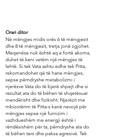
Orari ditor
Në mëngjes midis orës 6 të mëngjesit 
dhe 8 të mëngjesit, tretja jonë zgjohet. 
Meqenëse nuk është aq e fortë akoma, 
duhet të keni vetëm një mëngjes të 
lehtë. Si tek Vata ashtu edhe tek Pitta, 
rekomandohet që të hane mëngjes, 
sepse përndryshe metabolizmi i 
njerëzve Vata do të bjerë shpejt dhe si 
rezultat ata do të bëhen të shqetësuar 
mendërisht dhe fizikisht. Njerëzit me 
mbizotërim të Pitta-s kanë nevojë për 
mëngjes sepse një furnizim i 
vazhdueshëm me energji është i 
rëndësishëm për ta, përndryshe ata do 
të bëhen ters dhe paksa agresivë. Tek 