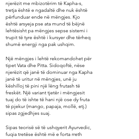
njerëzit me mbizotërim të Kapha-s, 
tretja është e ngadaltë dhe nuk është 
përfunduar ende në mëngjes. Kjo 
është arsyeja pse ata mund të bëjnë 
lehtësisht pa mëngjes sepse sistemi i 
trupit të tyre është i kursyer dhe tërheq 
shumë energji nga pak ushqim.
Një mëngjes i lehtë rekomandohet për 
tipet Vata dhe Pitta. Sidoqoftë, nëse 
njerëzit që janë të dominuar nga Kapha 
janë të uritur në mëngjes, unë ju 
këshilloj të pini një lëng frutash të 
freskët. Një variant tjetër i mëngjesit 
tuaj do të ishte të hani një ose dy fruta 
të pjekur (mango, papaja, mollë, etj.) 
sipas zgjedhjes suaj.
Sipas teorisë së të ushqyerit Ayurvedic, 
fuqia tretëse është më e forta rreth 