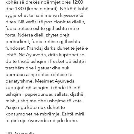
kohës së drekës ndërmjet orës 12:00 
dhe 13:00 (koha e dimrit). Në këtë kohë 
sygjerohet te hani menyn kryesore të 
dites. Në varësi të pozicionit të diellit, 
fuqia tretëse është gjithashtu më e 
forta. Ndërsa dielli zhytet drejt 
perëndimit, fuqia tretëse gjithashtu 
fundoset. Prandaj darka duhet të jetë e 
lehtë. Në Ayurveda, drita kuptohet se 
do të thotë ushqim i freskët që është i 
tretshëm dhe i gatuar dhe nuk 
përmban asnjë shtesë shtesë të 
panatyrshme. Mësimet Ayurveda 
kuptojnë që ushqimi i rëndë të jetë 
ushqim i papërpunuar, sallata, djathë, 
mish, ushqime dhe ushqime të kota. 
Asnjë nga këto nuk duhet të 
konsumohet në mbrëmje. Është mirë 
të pini ujë Ayurvedic në çdo kohë.