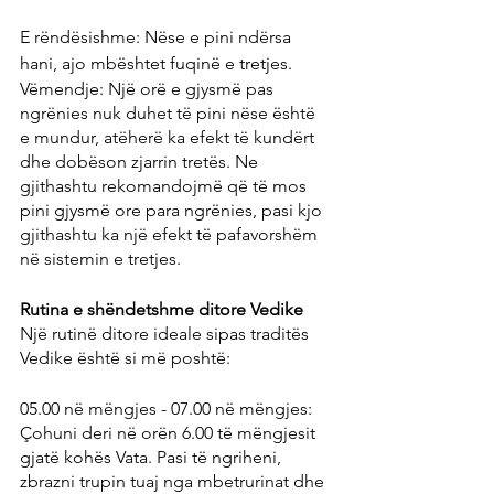
E rëndësishme: Nëse e pini ndërsa 
hani, ajo mbështet fuqinë e tretjes. 
Vëmendje: Një orë e gjysmë pas 
ngrënies nuk duhet të pini nëse është 
e mundur, atëherë ka efekt të kundërt 
dhe dobëson zjarrin tretës. Ne 
gjithashtu rekomandojmë që të mos 
pini gjysmë ore para ngrënies, pasi kjo 
gjithashtu ka një efekt të pafavorshëm 
në sistemin e tretjes.
Rutina e shëndetshme ditore Vedike
Një rutinë ditore ideale sipas traditës 
Vedike është si më poshtë:
05.00 në mëngjes - 07.00 në mëngjes: 
Çohuni deri në orën 6.00 të mëngjesit 
gjatë kohës Vata. Pasi të ngriheni, 
zbrazni trupin tuaj nga mbetrurinat dhe 