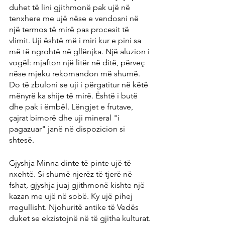
duhet të lini gjithmonë pak ujë në 
tenxhere me ujë nëse e vendosni në 
një termos të mirë pas procesit të 
vlimit. Uji është më i miri kur e pini sa 
më të ngrohtë në gllënjka. Një aluzion i 
vogël: mjafton një litër në ditë, përveç 
nëse mjeku rekomandon më shumë. 
Do të zbuloni se uji i përgatitur në këtë 
mënyrë ka shije të mirë. Është i butë 
dhe pak i ëmbël. Lëngjet e frutave, 
çajrat bimorë dhe uji mineral "i 
pagazuar" janë në dispozicion si 
shtesë.
Gjyshja Minna dinte të pinte ujë të 
nxehtë. Si shumë njerëz të tjerë në 
fshat, gjyshja juaj gjithmonë kishte një 
kazan me ujë në sobë. Ky ujë pihej 
rregullisht. Njohuritë antike të Vedës 
duket se ekzistojnë në të gjitha kulturat.