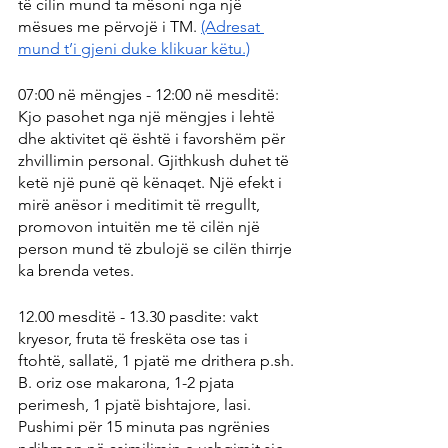
të cilin mund ta mësoni nga një 
mësues me përvojë i TM. 
(Adresat 
mund t’i gjeni duke klikuar këtu.)
07:00 në mëngjes - 12:00 në mesditë: 
Kjo pasohet nga një mëngjes i lehtë 
dhe aktivitet që është i favorshëm për 
zhvillimin personal. Gjithkush duhet të 
ketë një punë që kënaqet. Një efekt i 
mirë anësor i meditimit të rregullt, 
promovon intuitën me të cilën një 
person mund të zbulojë se cilën thirrje 
ka brenda vetes.
12.00 mesditë - 13.30 pasdite: vakt 
kryesor, fruta të freskëta ose tas i 
ftohtë, sallatë, 1 pjatë me drithera p.sh. 
B. oriz ose makarona, 1-2 pjata 
perimesh, 1 pjatë bishtajore, lasi. 
Pushimi për 15 minuta pas ngrënies 