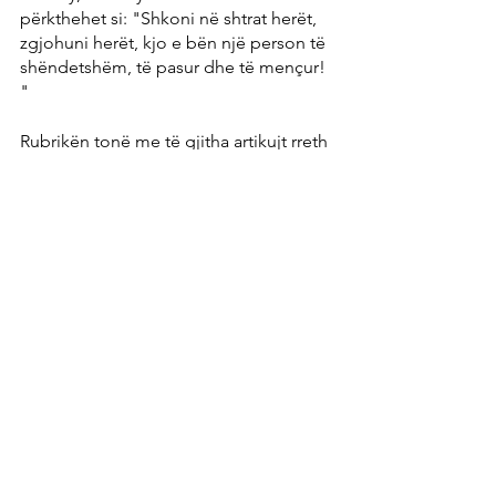
përkthehet si: "Shkoni në shtrat herët, 
zgjohuni herët, kjo e bën një person të 
shëndetshëm, të pasur dhe të mençur! 
"
Rubrikën tonë me të gjitha artikujt rreth 
Ayurvedës e gjeni duke klikur në linkin 
më poshtë.
Ayurveda (qendra-e-shendetit.com)
Burimi i artikullit: 
"Himmlisch Kochen und Leben im 
Einklang mit dem Veda" - Frank W. Lotz
Tags:
Ayurveda
Naturopatia
Mirëqenie
Biblioteka