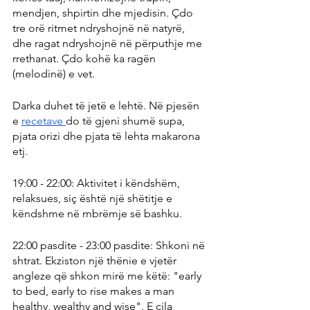
mendjen, shpirtin dhe mjedisin. Çdo 
tre orë ritmet ndryshojnë në natyrë, 
dhe ragat ndryshojnë në përputhje me 
rrethanat. Çdo kohë ka ragën 
(melodinë) e vet.
Darka duhet të jetë e lehtë. Në pjesën 
e 
recetave 
do të gjeni shumë supa, 
pjata orizi dhe pjata të lehta makarona 
etj.
19:00 - 22:00: Aktivitet i këndshëm, 
relaksues, siç është një shëtitje e 
këndshme në mbrëmje së bashku.
22:00 pasdite - 23:00 pasdite: Shkoni në 
shtrat. Ekziston një thënie e vjetër 
angleze që shkon mirë me këtë: "early 
to bed, early to rise makes a man 
healthy, wealthy and wise". E cila 