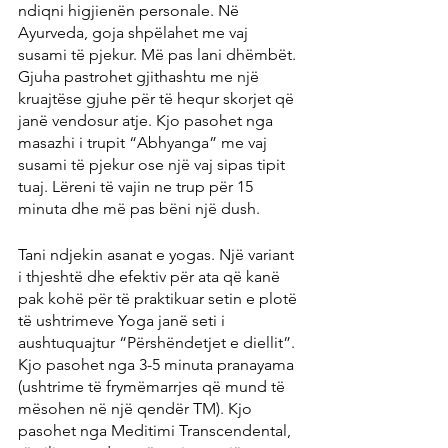
ndiqni higjienën personale. Në 
Ayurveda, goja shpëlahet me vaj 
susami të pjekur. Më pas lani dhëmbët. 
Gjuha pastrohet gjithashtu me një 
kruajtëse gjuhe për të hequr skorjet që 
janë vendosur atje. Kjo pasohet nga 
masazhi i trupit “Abhyanga” me vaj 
susami të pjekur ose një vaj sipas tipit 
tuaj. Lëreni të vajin ne trup për 15 
minuta dhe më pas bëni një dush.
Tani ndjekin asanat e yogas. Një variant 
i thjeshtë dhe efektiv për ata që kanë 
pak kohë për të praktikuar setin e plotë 
të ushtrimeve Yoga janë seti i 
aushtuquajtur “Përshëndetjet e diellit”. 
Kjo pasohet nga 3-5 minuta pranayama 
(ushtrime të frymëmarrjes që mund të 
mësohen në një qendër TM). Kjo 
pasohet nga Meditimi Transcendental, 