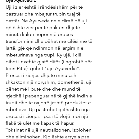
Ujë Ayurvedic 
Uji i zier është i rëndësishëm për të 
pastruar dhe mbajtur trupin tuaj të 
pastër. Në Ayurveda ne e dimë që uji 
që është zier për të paktën dhjetë 
minuta kalon nëpër një proces 
transformimi dhe bëhet me cilësi më të 
lartë, gjë që ndihmon në largimin e 
mbeturinave nga trupi. Ky ujë, i cili 
pihet i nxehtë gjatë ditës (i ngrohtë për 
tipin Pitta), quhet "ujë Ayurvedic". 
Procesi i zierjes dhjetë minutash 
shkakton një ndryshim, domethënë, uji 
bëhet më i butë dhe dhe mund të 
rrjedhë i papenguar në të gjithë indin e 
trupit dhe të nxjerrë jashtë produktet e 
mbetjeve. Uji pastrohet gjithashtu nga 
procesi i zierjes - pasi të vlojë mbi një 
flakë të ulët me kapak të hapur. 
Toksinat në ujë neutralizohen, izolohen 
dhe eliminohen. Kjo është arsyeja pse 