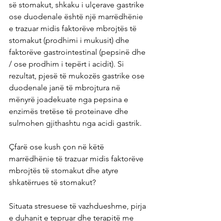
së stomakut, shkaku i ulçerave gastrike 
ose duodenale është një marrëdhënie 
e trazuar midis faktorëve mbrojtës të 
stomakut (prodhimi i mukusit) dhe 
faktorëve gastrointestinal (pepsinë dhe 
/ ose prodhim i tepërt i acidit). Si 
rezultat, pjesë të mukozës gastrike ose 
duodenale janë të mbrojtura në 
mënyrë joadekuate nga pepsina e 
enzimës tretëse të proteinave dhe 
sulmohen gjithashtu nga acidi gastrik.
Çfarë ose kush çon në këtë 
marrëdhënie të trazuar midis faktorëve 
mbrojtës të stomakut dhe atyre 
shkatërrues të stomakut?
Situata stresuese të vazhdueshme, pirja 
e duhanit e tepruar dhe terapitë me 