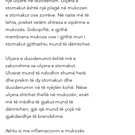
një ulçerë në duodenum. Ulçera e 
stomakut është një plagë në mukozen 
e stomakut ose zorrëve. Në raste më të 
lehta, preket vetëm shtresa e sipërme e 
mukozës. Sidoqoftë, e gjithë 
membrana mukoze ose i gjithë muri i 
stomakut gjithashtu mund të dëmtohet.
Ulçera e duodenumit është më e 
zakonshme se ulçera e stomakut. 
Ulcerat mund të ndodhin shumë herë 
dhe prekin të dy stomakun dhe 
duodenumin në të njëjtën kohë. Nëse 
ulçera shtrihet thellë në mukozën, enët 
më të mëdha të gjakut mund të 
dëmtohen, gjë që mund të çojë në 
gjakderdhje të brendshme.
Ashtu si me inflamacionin e mukozës 