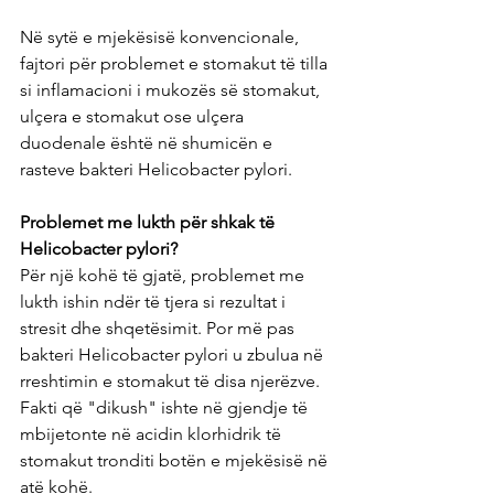
Në sytë e mjekësisë konvencionale, 
fajtori për problemet e stomakut të tilla 
si inflamacioni i mukozës së stomakut, 
ulçera e stomakut ose ulçera 
duodenale është në shumicën e 
rasteve bakteri Helicobacter pylori.
Problemet me lukth për shkak të 
Helicobacter pylori?
Për një kohë të gjatë, problemet me 
lukth ishin ndër të tjera si rezultat i 
stresit dhe shqetësimit. Por më pas 
bakteri Helicobacter pylori u zbulua në 
rreshtimin e stomakut të disa njerëzve. 
Fakti që "dikush" ishte në gjendje të 
mbijetonte në acidin klorhidrik të 
stomakut tronditi botën e mjekësisë në 
atë kohë.