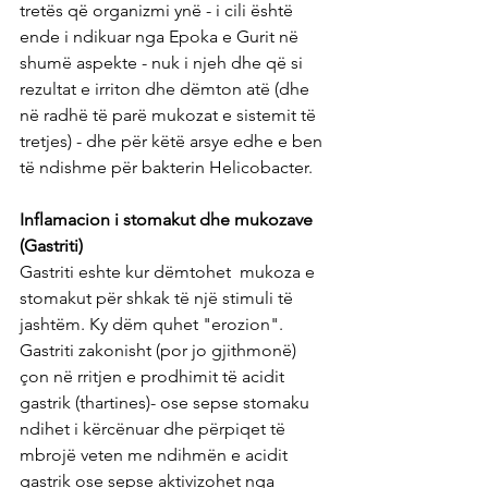
tretës që organizmi ynë - i cili është 
ende i ndikuar nga Epoka e Gurit në 
shumë aspekte - nuk i njeh dhe që si 
rezultat e irriton dhe dëmton atë (dhe 
në radhë të parë mukozat e sistemit të 
tretjes) - dhe për këtë arsye edhe e ben 
të ndishme për bakterin Helicobacter.
Inflamacion i stomakut dhe mukozave 
(Gastriti)
Gastriti eshte kur dëmtohet  mukoza e 
stomakut për shkak të një stimuli të 
jashtëm. Ky dëm quhet "erozion". 
Gastriti zakonisht (por jo gjithmonë) 
çon në rritjen e prodhimit të acidit 
gastrik (thartines)- ose sepse stomaku 
ndihet i kërcënuar dhe përpiqet të 
mbrojë veten me ndihmën e acidit 
gastrik ose sepse aktivizohet nga 