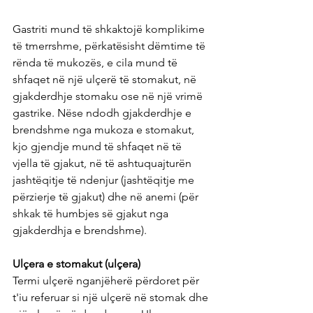
Gastriti mund të shkaktojë komplikime 
të tmerrshme, përkatësisht dëmtime të 
rënda të mukozës, e cila mund të 
shfaqet në një ulçerë të stomakut, në 
gjakderdhje stomaku ose në një vrimë 
gastrike. Nëse ndodh gjakderdhje e 
brendshme nga mukoza e stomakut, 
kjo gjendje mund të shfaqet në të 
vjella të gjakut, në të ashtuquajturën 
jashtëqitje të ndenjur (jashtëqitje me 
përzierje të gjakut) dhe në anemi (për 
shkak të humbjes së gjakut nga 
gjakderdhja e brendshme).
Ulçera e stomakut (ulçera)
Termi ulçerë nganjëherë përdoret për 
t'iu referuar si një ulçerë në stomak dhe 