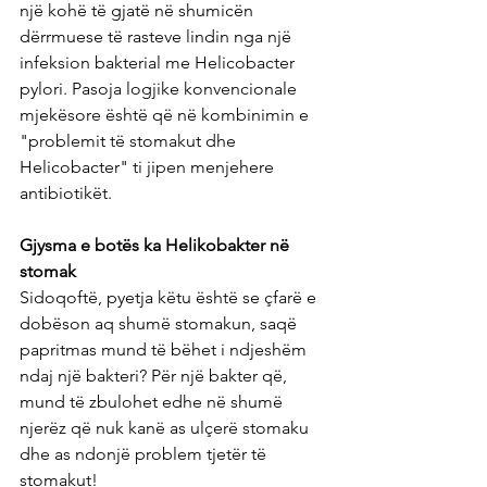
një kohë të gjatë në shumicën 
dërrmuese të rasteve lindin nga një 
infeksion bakterial me Helicobacter 
pylori. Pasoja logjike konvencionale 
mjekësore është që në kombinimin e 
"problemit të stomakut dhe 
Helicobacter" ti jipen menjehere 
antibiotikët.
Gjysma e botës ka Helikobakter në 
stomak
Sidoqoftë, pyetja këtu është se çfarë e 
dobëson aq shumë stomakun, saqë 
papritmas mund të bëhet i ndjeshëm 
ndaj një bakteri? Për një bakter që, 
mund të zbulohet edhe në shumë 
njerëz që nuk kanë as ulçerë stomaku 
dhe as ndonjë problem tjetër të 
stomakut!