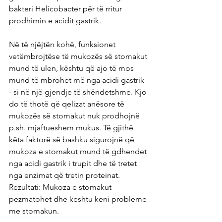
bakteri Helicobacter për të rritur 
prodhimin e acidit gastrik.
Në të njëjtën kohë, funksionet 
vetëmbrojtëse të mukozës së stomakut 
mund të ulen, kështu që ajo të mos 
mund të mbrohet më nga acidi gastrik 
- si në një gjendje të shëndetshme. Kjo 
do të thotë që qelizat anësore të 
mukozës së stomakut nuk prodhojnë 
p.sh. mjaftueshem mukus. Të gjithë 
këta faktorë së bashku sigurojnë që 
mukoza e stomakut mund të gdhendet 
nga acidi gastrik i trupit dhe të tretet 
nga enzimat që tretin proteinat. 
Rezultati: Mukoza e stomakut 
pezmatohet dhe keshtu keni probleme 
me stomakun.