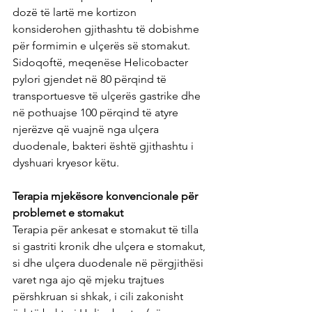
dozë të lartë me kortizon 
konsiderohen gjithashtu të dobishme 
për formimin e ulçerës së stomakut. 
Sidoqoftë, meqenëse Helicobacter 
pylori gjendet në 80 përqind të 
transportuesve të ulçerës gastrike dhe 
në pothuajse 100 përqind të atyre 
njerëzve që vuajnë nga ulçera 
duodenale, bakteri është gjithashtu i 
dyshuari kryesor këtu.
Terapia mjekësore konvencionale për 
problemet e stomakut
Terapia për ankesat e stomakut të tilla 
si gastriti kronik dhe ulçera e stomakut, 
si dhe ulçera duodenale në përgjithësi 
varet nga ajo që mjeku trajtues 
përshkruan si shkak, i cili zakonisht 