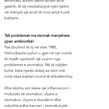
amoniaku alkalin takon acidin acid 
gastrik, të dy neutralizojnë njëri-tjetrin 
në mënyrë që acidi të mos arrijë kurrë 
bakterin.
Tek problemet me stomak menjehere 
jipen antibiotikë!
Pas zbulimit të tij në vitet 1980, 
Helicobacter pylori u gjet në një numër 
të madh njerëzish që vuanin nga 
problemet e stomakut. Në të njëjtën 
kohë, këta njerëz dukej se ishin më 
mirë nëse bakteri mund të shkatërrohej.
Dhe kështu sot vlene që inflamacioni i 
mukozës së stomakut, ulçera e 
stomakut, ulçera e duodenit dhe 
ndoshta edhe kanceri i stomakut për 