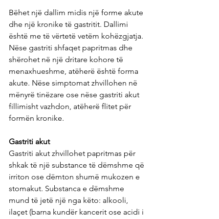
Bëhet një dallim midis një forme akute 
dhe një kronike të gastritit. Dallimi 
është me të vërtetë vetëm kohëzgjatja. 
Nëse gastriti shfaqet papritmas dhe 
shërohet në një dritare kohore të 
menaxhueshme, atëherë është forma 
akute. Nëse simptomat zhvillohen në 
mënyrë tinëzare ose nëse gastriti akut 
fillimisht vazhdon, atëherë flitet për 
formën kronike.
Gastriti akut
Gastriti akut zhvillohet papritmas për 
shkak të një substance të dëmshme që 
irriton ose dëmton shumë mukozen e 
stomakut. Substanca e dëmshme 
mund të jetë një nga këto: alkooli, 
ilaçet (barna kundër kancerit ose acidi i 