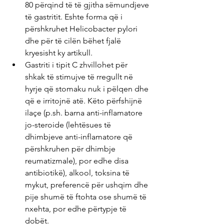
80 përqind të të gjitha sëmundjeve 
të gastritit. Eshte forma që i 
përshkruhet Helicobacter pylori 
dhe për të cilën bëhet fjalë 
kryesisht ky artikull.
Gastriti i tipit C zhvillohet për 
shkak të stimujve të rregullt në 
hyrje që stomaku nuk i pëlqen dhe 
që e irritojnë atë. Këto përfshijnë 
ilaçe (p.sh. barna anti-inflamatore 
jo-steroide (lehtësues të 
dhimbjeve anti-inflamatore që 
përshkruhen për dhimbje 
reumatizmale), por edhe disa 
antibiotikë), alkool, toksina të 
mykut, preferencë për ushqim dhe 
pije shumë të ftohta ose shumë të 
nxehta, por edhe përtypje të 
dobët.