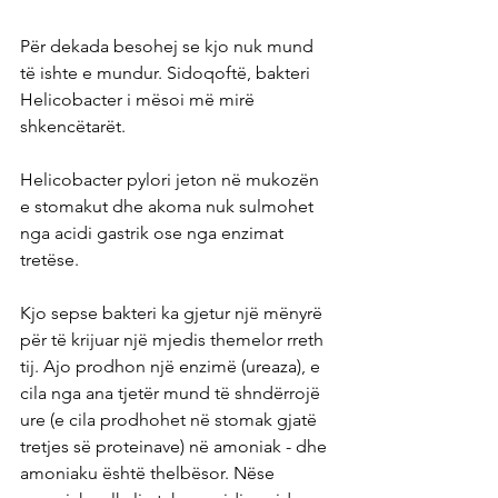
Për dekada besohej se kjo nuk mund 
të ishte e mundur. Sidoqoftë, bakteri 
Helicobacter i mësoi më mirë 
shkencëtarët.
Helicobacter pylori jeton në mukozën 
e stomakut dhe akoma nuk sulmohet 
nga acidi gastrik ose nga enzimat 
tretëse.
Kjo sepse bakteri ka gjetur një mënyrë 
për të krijuar një mjedis themelor rreth 
tij. Ajo prodhon një enzimë (ureaza), e 
cila nga ana tjetër mund të shndërrojë 
ure (e cila prodhohet në stomak gjatë 
tretjes së proteinave) në amoniak - dhe 
amoniaku është thelbësor. Nëse 