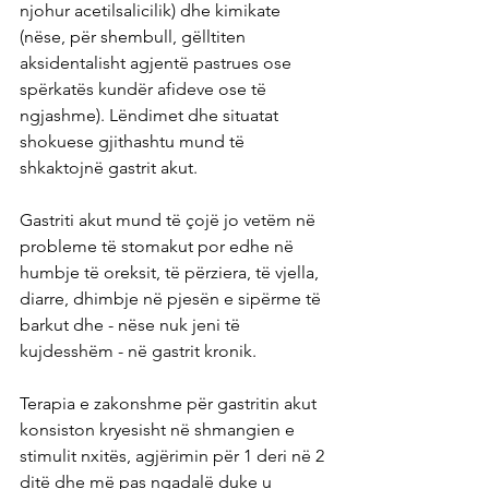
njohur acetilsalicilik) dhe kimikate 
(nëse, për shembull, gëlltiten 
aksidentalisht agjentë pastrues ose 
spërkatës kundër afideve ose të 
ngjashme). Lëndimet dhe situatat 
shokuese gjithashtu mund të 
shkaktojnë gastrit akut.
Gastriti akut mund të çojë jo vetëm në 
probleme të stomakut por edhe në 
humbje të oreksit, të përziera, të vjella, 
diarre, dhimbje në pjesën e sipërme të 
barkut dhe - nëse nuk jeni të 
kujdesshëm - në gastrit kronik.
Terapia e zakonshme për gastritin akut 
konsiston kryesisht në shmangien e 
stimulit nxitës, agjërimin për 1 deri në 2 
ditë dhe më pas ngadalë duke u 