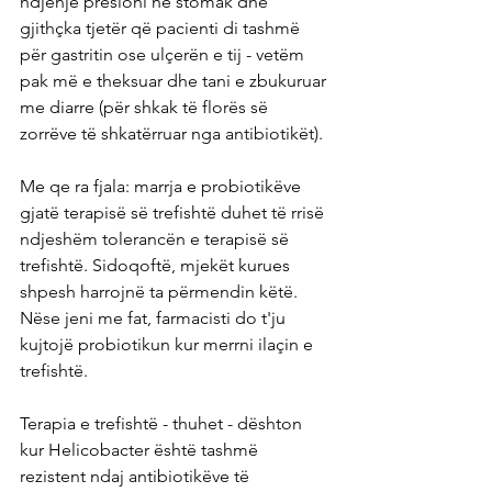
ndjenjë presioni në stomak dhe 
gjithçka tjetër që pacienti di tashmë 
për gastritin ose ulçerën e tij - vetëm 
pak më e theksuar dhe tani e zbukuruar 
me diarre (për shkak të florës së 
zorrëve të shkatërruar nga antibiotikët).
Me qe ra fjala: marrja e probiotikëve 
gjatë terapisë së trefishtë duhet të rrisë 
ndjeshëm tolerancën e terapisë së 
trefishtë. Sidoqoftë, mjekët kurues 
shpesh harrojnë ta përmendin këtë. 
Nëse jeni me fat, farmacisti do t'ju 
kujtojë probiotikun kur merrni ilaçin e 
trefishtë.
Terapia e trefishtë - thuhet - dështon 
kur Helicobacter është tashmë 
rezistent ndaj antibiotikëve të 