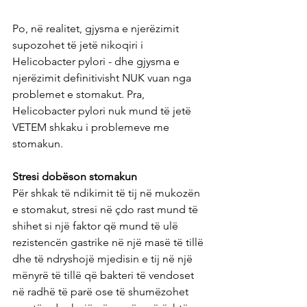
Po, në realitet, gjysma e njerëzimit 
supozohet të jetë nikoqiri i 
Helicobacter pylori - dhe gjysma e 
njerëzimit definitivisht NUK vuan nga 
problemet e stomakut. Pra, 
Helicobacter pylori nuk mund të jetë 
VETEM shkaku i problemeve me 
stomakun.
Stresi dobëson stomakun
Për shkak të ndikimit të tij në mukozën 
e stomakut, stresi në çdo rast mund të 
shihet si një faktor që mund të ulë 
rezistencën gastrike në një masë të tillë 
dhe të ndryshojë mjedisin e tij në një 
mënyrë të tillë që bakteri të vendoset 
në radhë të parë ose të shumëzohet 