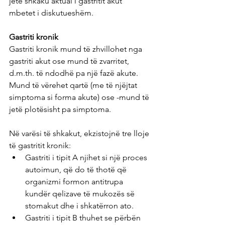
jetë shkaku aktual i gastritit akut 
mbetet i diskutueshëm.
Gastriti kronik
Gastriti kronik mund të zhvillohet nga 
gastriti akut ose mund të zvarritet, 
d.m.th. të ndodhë pa një fazë akute. 
Mund të vërehet qartë (me të njëjtat 
simptoma si forma akute) ose -mund të 
jetë plotësisht pa simptoma.
Në varësi të shkakut, ekzistojnë tre lloje 
të gastritit kronik:
Gastriti i tipit A njihet si një proces 
autoimun, që do të thotë që 
organizmi formon antitrupa 
kundër qelizave të mukozës së 
stomakut dhe i shkatërron ato.
Gastriti i tipit B thuhet se përbën 