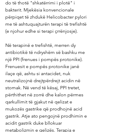
do të thotë "shkatërrimi i plotë" i 
bakterit. Mjekësia konvencionale 
përpiqet të zhdukë Helicobacter pylori 
me të ashtuquajturën terapi të trefishtë 
(e njohur edhe si terapi çrrënjosje).
Në terapinë e trefishtë, merren dy 
antibiotikë të ndryshëm së bashku me 
një PPI (frenues i pompës protonike). 
Frenuesit e pompës protonike janë 
ilaçe që, ashtu si antacidet, nuk 
neutralizojnë drejtpërdrejt acidin në 
stomak. Në vend të kësaj, PPI tretet, 
përthithet në zorrë dhe kalon përmes 
qarkullimit të gjakut në qelizat e 
mukozës gastrike që prodhojnë acid 
gastrik. Atje ato pengojnë prodhimin e 
acidit gastrik duke bllokuar 
metabolizmin e qelizës. Terapia e 