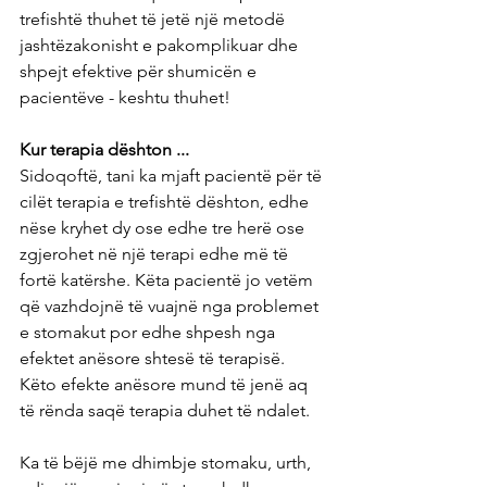
trefishtë thuhet të jetë një metodë 
jashtëzakonisht e pakomplikuar dhe 
shpejt efektive për shumicën e 
pacientëve - keshtu thuhet!
Kur terapia dështon ...
Sidoqoftë, tani ka mjaft pacientë për të 
cilët terapia e trefishtë dështon, edhe 
nëse kryhet dy ose edhe tre herë ose 
zgjerohet në një terapi edhe më të 
fortë katërshe. Këta pacientë jo vetëm 
që vazhdojnë të vuajnë nga problemet 
e stomakut por edhe shpesh nga 
efektet anësore shtesë të terapisë. 
Këto efekte anësore mund të jenë aq 
të rënda saqë terapia duhet të ndalet.
Ka të bëjë me dhimbje stomaku, urth, 