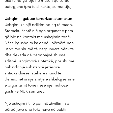
ose të ndryshojë në masën që është 
patogjene (pra te shkaktoj semundje).
Ushqimi i gabuar terrorizon stomakun
Ushqimi ka një ndikim po aq të madh. 
Stomaku është një nga organet e para 
që bie në kontakt me ushqimin tonë. 
Nëse ky ushqim ka qenë i përbërë nga 
ushqime shumë të përpunuara për vite 
dhe dekada që përmbajnë shumë 
aditivë ushqimorë sintetikë, por shume 
pak ndonjë substancë jetësore 
antioksiduese, atëherë mund të 
vlerësohet si një arritje e shkëlqyeshme 
e organizmit tonë nëse një mukozë 
gastrike NUK sëmuret.
Një ushqim i tillë çon në zhvillimin e 
përbërjeve dhe toksinave në traktin 