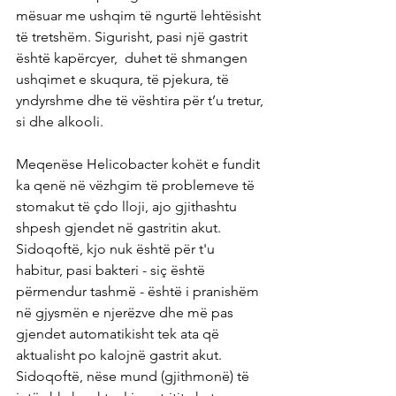
mësuar me ushqim të ngurtë lehtësisht 
të tretshëm. Sigurisht, pasi një gastrit 
është kapërcyer,  duhet të shmangen 
ushqimet e skuqura, të pjekura, të 
yndyrshme dhe të vështira për t’u tretur, 
si dhe alkooli.
Meqenëse Helicobacter kohët e fundit 
ka qenë në vëzhgim të problemeve të 
stomakut të çdo lloji, ajo gjithashtu 
shpesh gjendet në gastritin akut. 
Sidoqoftë, kjo nuk është për t'u 
habitur, pasi bakteri - siç është 
përmendur tashmë - është i pranishëm 
në gjysmën e njerëzve dhe më pas 
gjendet automatikisht tek ata që 
aktualisht po kalojnë gastrit akut. 
Sidoqoftë, nëse mund (gjithmonë) të 