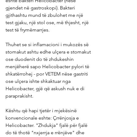
është bakteri Helicobacter (nëse 
gjendet në gastroskopi). Bakteri 
gjithashtu mund të zbulohet me një 
test gjaku, një stol ose, më thjesht, një 
test të frymëmarrjes.
Thuhet se si inflamacioni i mukozës së 
stomakut ashtu edhe ulçera e stomakut 
ose duodenit do të zhdukeshin 
menjëherë sapo Helicobacter pylori të 
shkatërrohej - por VETEM nëse gastriti 
ose ulçera ishte shkaktuar nga 
Helicobacter, gjë që askush nuk e di 
paraprakisht.
Kështu që hapi tjetër i mjekësinë 
konvencionale eshte: Çrrënjosja e 
Helicobacter. "Zhdukja" fjalë për fjalë 
do të thotë "nxjerrja e rrënjëve" dhe 