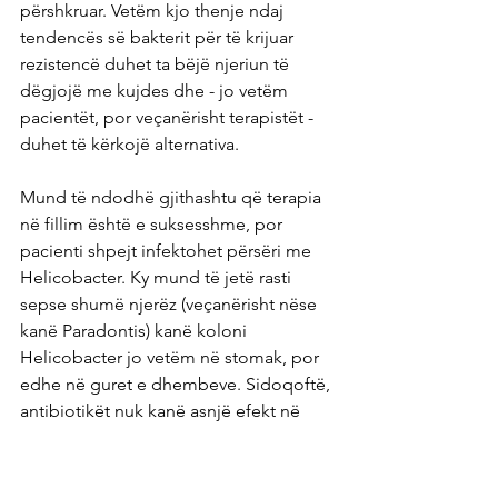
përshkruar. Vetëm kjo thenje ndaj 
tendencës së bakterit për të krijuar 
rezistencë duhet ta bëjë njeriun të 
dëgjojë me kujdes dhe - jo vetëm 
pacientët, por veçanërisht terapistët - 
duhet të kërkojë alternativa.
Mund të ndodhë gjithashtu që terapia 
në fillim është e suksesshme, por 
pacienti shpejt infektohet përsëri me 
Helicobacter. Ky mund të jetë rasti 
sepse shumë njerëz (veçanërisht nëse 
kanë Paradontis) kanë koloni 
Helicobacter jo vetëm në stomak, por 
edhe në guret e dhembeve. Sidoqoftë, 
antibiotikët nuk kanë asnjë efekt në 
guret e dhembeve.
Pas terapisë me antibiotikë, një 