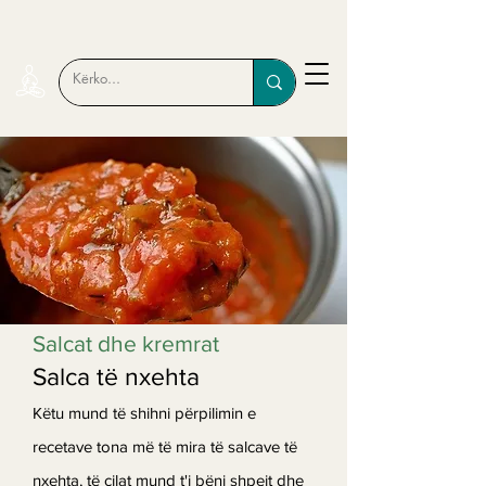
Salcat dhe kremrat
Salca të nxehta
Këtu mund të shihni përpilimin e
recetave tona më të mira të salcave të
nxehta, të cilat mund t'i bëni shpejt dhe