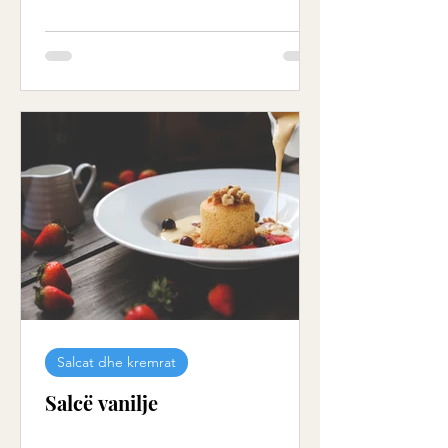
Salcat dhe kremrat
Salcë vanilje