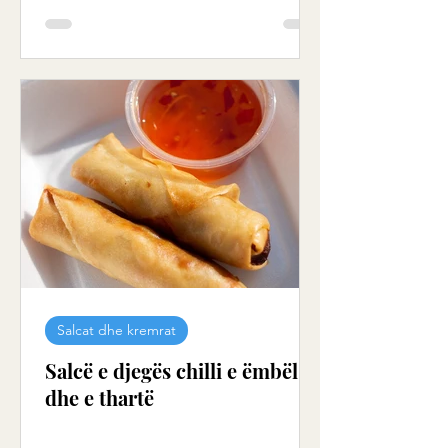
Salcat dhe kremrat
Salcë e djegës chilli e ëmbël
dhe e thartë