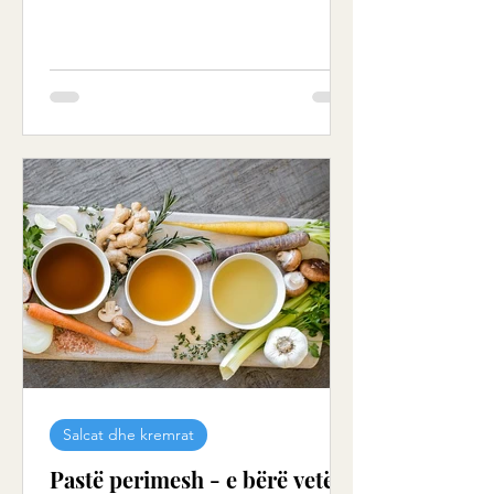
Salcat dhe kremrat
Pastë perimesh - e bërë vetë