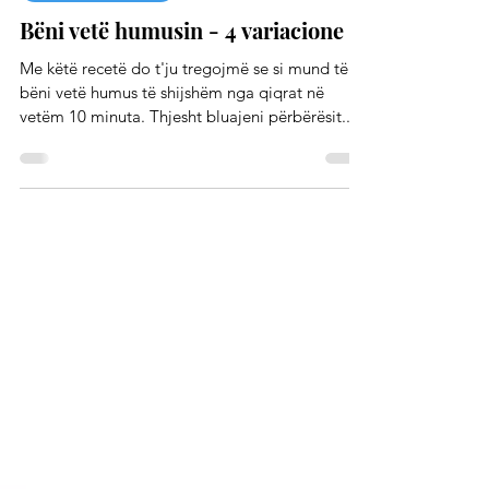
Qendra e Shëndetit
Salcat dhe kremrat
Bëni vetë humusin - 4 variacione
Me këtë recetë do t'ju tregojmë se si mund të
bëni vetë humus të shijshëm nga qiqrat në
vetëm 10 minuta. Thjesht bluajeni përbërësit...