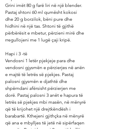
Grini imët 80 g farë liri në një blender. 
Pastaj shtoni 60 ml qumësht kokosi 
dhe 20 g borzilok, bëni pure dhe 
hidhini në një tas. Shtoni të gjithë 
përbërësit e mbetur, përzieni mirë dhe 
rregullojeni me 1 lugë çaji kripë.
Hapi i 3 -të
Vendosni 1 letër pjekjeje para dhe 
vendosni gjysmën e përzierjes në anën 
e majtë të letrës së pjekjes. Pastaj 
palosni gjysmën e djathtë dhe 
shpërndani afërsisht përzierjen me 
dorë. Pastaj palosni 3 anët e hapura të 
letrës së pjekjes mbi masën, në mënyrë 
që të krijohet një drejtkëndësh i 
barabartë. Kthejeni gjithçka në mënyrë 
që ana e mbylljes të jetë në sipërfaqen 