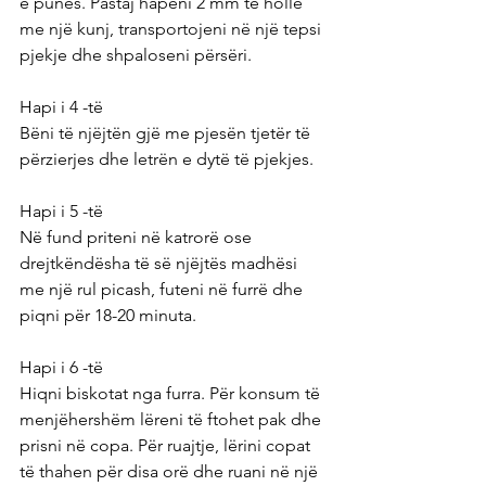
e punës. Pastaj hapeni 2 mm të hollë 
me një kunj, transportojeni në një tepsi 
pjekje dhe shpaloseni përsëri.
Hapi i 4 -të
Bëni të njëjtën gjë me pjesën tjetër të 
përzierjes dhe letrën e dytë të pjekjes.
Hapi i 5 -të
Në fund priteni në katrorë ose 
drejtkëndësha të së njëjtës madhësi 
me një rul picash, futeni në furrë dhe 
piqni për 18-20 minuta.
Hapi i 6 -të
Hiqni biskotat nga furra. Për konsum të 
menjëhershëm lëreni të ftohet pak dhe 
prisni në copa. Për ruajtje, lërini copat 
të thahen për disa orë dhe ruani në një 