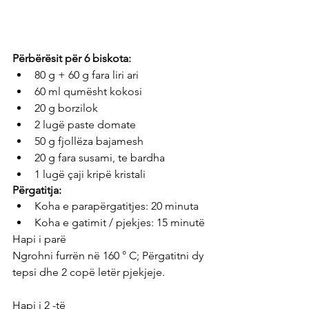
Përbërësit për 6 biskota: 
80 g + 60 g fara liri ari
60 ml qumësht kokosi
20 g borzilok
2 lugë paste domate
50 g fjollëza bajamesh
20 g fara susami, te bardha
1 lugë çaji kripë kristali
Përgatitja:
Koha e parapërgatitjes: 20 minuta
Koha e gatimit / pjekjes: 15 minutë
Hapi i parë
Ngrohni furrën në 160 ° C; Përgatitni dy 
tepsi dhe 2 copë letër pjekjeje.
Hapi i 2 -të