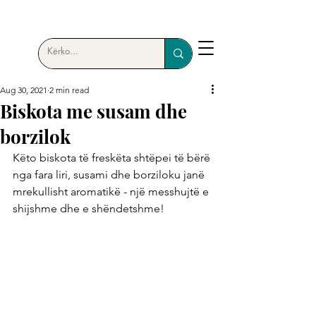
Aug 30, 2021
2 min read
Biskota me susam dhe
borzilok
Këto biskota të freskëta shtëpei të bërë 
nga fara liri, susami dhe borziloku janë 
mrekullisht aromatikë - një messhujtë e 
shijshme dhe e shëndetshme!