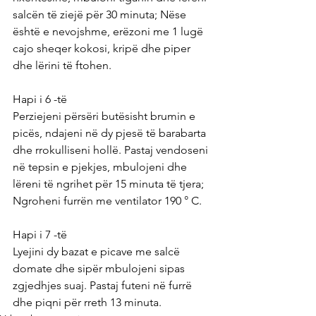
salcën të ziejë për 30 minuta; Nëse 
është e nevojshme, erëzoni me 1 lugë 
cajo sheqer kokosi, kripë dhe piper 
dhe lërini të ftohen.
Hapi i 6 -të
Perziejeni përsëri butësisht brumin e 
picës, ndajeni në dy pjesë të barabarta 
dhe rrokulliseni hollë. Pastaj vendoseni 
në tepsin e pjekjes, mbulojeni dhe 
lëreni të ngrihet për 15 minuta të tjera; 
Ngroheni furrën me ventilator 190 ° C.
Hapi i 7 -të
Lyejini dy bazat e picave me salcë 
domate dhe sipër mbulojeni sipas 
zgjedhjes suaj. Pastaj futeni në furrë 
dhe piqni për rreth 13 minuta.