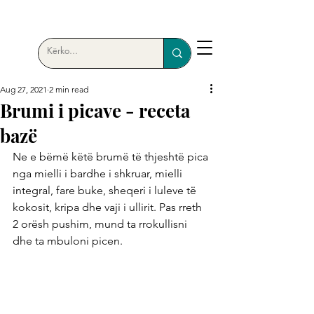
Aug 27, 2021
2 min read
Brumi i picave - receta
bazë
Ne e bëmë këtë brumë të thjeshtë pica 
nga mielli i bardhe i shkruar, mielli 
integral, fare buke, sheqeri i luleve të 
kokosit, kripa dhe vaji i ullirit. Pas rreth 
2 orësh pushim, mund ta rrokullisni 
dhe ta mbuloni picen.