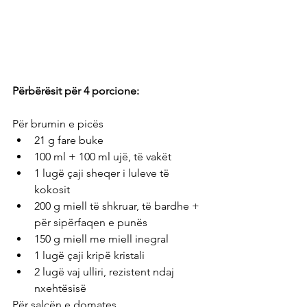
Përbërësit për 4 porcione:
Për brumin e picës
21 g fare buke
100 ml + 100 ml ujë, të vakët
1 lugë çaji sheqer i luleve të 
kokosit
200 g miell të shkruar, të bardhe + 
për sipërfaqen e punës
150 g miell me miell inegral
1 lugë çaji kripë kristali
2 lugë vaj ulliri, rezistent ndaj 
nxehtësisë
Për salcën e domates