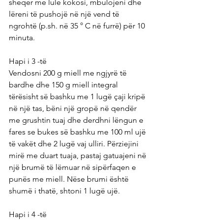
sheqer me lule kokosi, mbulojeni dhe 
lëreni të pushojë në një vend të 
ngrohtë (p.sh. në 35 ° C në furrë) për 10 
minuta.
Hapi i 3 -të
Vendosni 200 g miell me ngjyrë të 
bardhe dhe 150 g miell integral 
tërësisht së bashku me 1 lugë çaji kripë 
në një tas, bëni një gropë në qendër 
me grushtin tuaj dhe derdhni lëngun e 
fares se bukes së bashku me 100 ml ujë 
të vakët dhe 2 lugë vaj ulliri. Përziejini 
mirë me duart tuaja, pastaj gatuajeni në 
një brumë të lëmuar në sipërfaqen e 
punës me miell. Nëse brumi është 
shumë i thatë, shtoni 1 lugë ujë.
Hapi i 4 -të