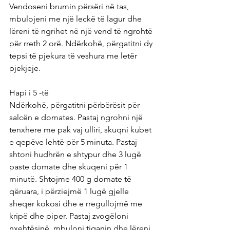
Vendoseni brumin përsëri në tas, 
mbulojeni me një leckë të lagur dhe 
lëreni të ngrihet në një vend të ngrohtë 
për rreth 2 orë. Ndërkohë, përgatitni dy 
tepsi të pjekura të veshura me letër 
pjekjeje.
Hapi i 5 -të
Ndërkohë, përgatitni përbërësit për 
salcën e domates. Pastaj ngrohni një 
tenxhere me pak vaj ulliri, skuqni kubet 
e qepëve lehtë për 5 minuta. Pastaj 
shtoni hudhrën e shtypur dhe 3 lugë 
paste domate dhe skuqeni për 1 
minutë. Shtojme 400 g domate të 
qëruara, i përziejmë 1 lugë gjelle 
sheqer kokosi dhe e rregullojmë me 
kripë dhe piper. Pastaj zvogëloni 
nxehtësinë, mbuloni tiganin dhe lëreni 