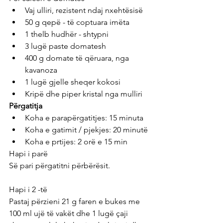
Vaj ulliri, rezistent ndaj nxehtësisë
50 g qepë - të coptuara imëta
1 thelb hudhër - shtypni
3 lugë paste domatesh
400 g domate të qëruara, nga 
kavanoza
1 lugë gjelle sheqer kokosi
Kripë dhe piper kristal nga mulliri
Përgatitja
Koha e parapërgatitjes: 15 minuta
Koha e gatimit / pjekjes: 20 minutë
Koha e prtijes: 2 orë e 15 min
Hapi i parë
Së pari përgatitni përbërësit.
Hapi i 2 -të
Pastaj përzieni 21 g faren e bukes me 
100 ml ujë të vakët dhe 1 lugë çaji 