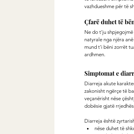
vazhdueshme për të sh
Çfarë duhet të bën
Ne do t'ju shpjegojmë 
natyrale nga njëra anë
mund t'i bëni zorrët t
ardhmen.
Simptomat e diar
Diarreja akute karakter
zakonisht ngërçe të b
veçanërisht nëse çështj
dobësie gjatë rrjedhës
Diarreja është zyrtaris
nëse duhet të shko