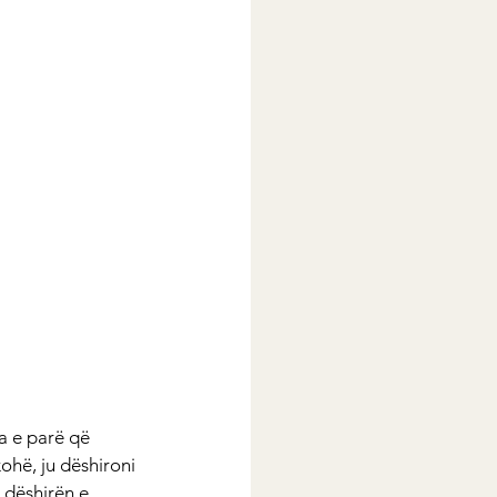
a e parë që 
ohë, ju dëshironi 
 dëshirën e 