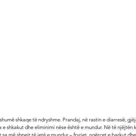
shumë shkaqe të ndryshme. Prandaj, në rastin e diarresë, gjëj
a e shkakut dhe eliminimi nëse është e mundur. Në të njëjtën k
 sa më shpejt të jetë e mundur – fryrjet, ngërçet e barkut dhe