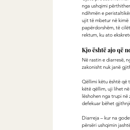
nga ushqimi përthithen
ndihmën e peristaltikës 
ujit të mbetur në kimë
papërdorshëm, të cilët 
rektum, ku ato ekskreto
Kjo është ajo që 
Në rastin e diarresë, n
zakonisht nuk janë gjit
Qëllimi këtu është që t
këtë qëllim, uji lihet n
lëshohen nga trupi në 
defekuar bëhet gjithn
Diarreja – kur na gode
përsëri ushqimin jashtë