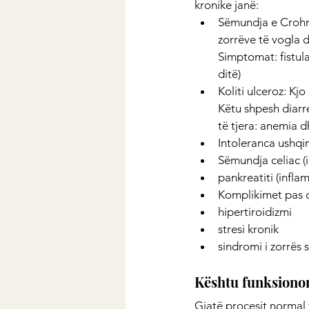
kronike janë:
Sëmundja e Crohn-
zorrëve të vogla d
Simptomat: fistula
ditë)
Koliti ulceroz: Kj
Këtu shpesh diarr
të tjera: anemia d
Intoleranca ushqim
Sëmundja celiac (i
pankreatiti (inflam
Komplikimet pas op
hipertiroidizmi
stresi kronik
sindromi i zorrës s
Kështu funksionon
Gjatë procesit normal 