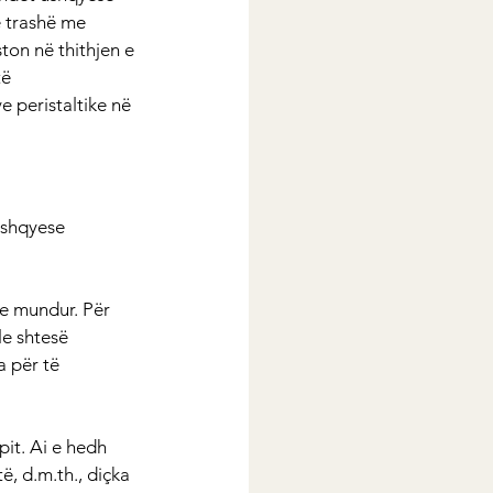
e trashë me 
ston në thithjen e 
ë 
e peristaltike në 
ushqyese 
 e mundur. Për 
le shtesë 
 për të 
it. Ai e hedh 
ë, d.m.th., diçka 