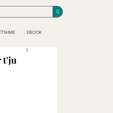
ETSHME
EBOOK
 t'ju