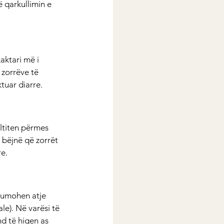
 qarkullimin e 
aktari më i 
zorrëve të 
tuar diarre.
lltiten përmes 
 bëjnë që zorrët 
re.
humohen atje 
e). Në varësi të 
d të hiqen as 