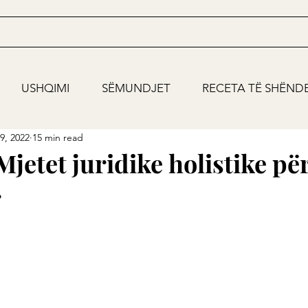
USHQIMI
SËMUNDJET
RECETA TË SHËND
9, 2022
15 min read
Mjetet juridike holistike për
r