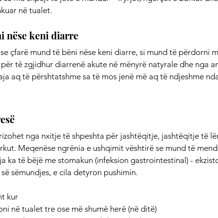
kuar në tualet.
i nëse keni diarre
se çfarë mund të bëni nëse keni diarre, si mund të përdorni 
 për të zgjidhur diarrenë akute në mënyrë natyrale dhe nga ana
uaja aq të përshtatshme sa të mos jenë më aq të ndjeshme ndaj
resë
izohet nga nxitje të shpeshta për jashtëqitje, jashtëqitje të 
arkut. Meqenëse ngrënia e ushqimit vështirë se mund të mend
a ka të bëjë me stomakun (infeksion gastrointestinal) - ekzist
 së sëmundjes, e cila detyron pushimin.
ht kur
ni në tualet tre ose më shumë herë (në ditë)