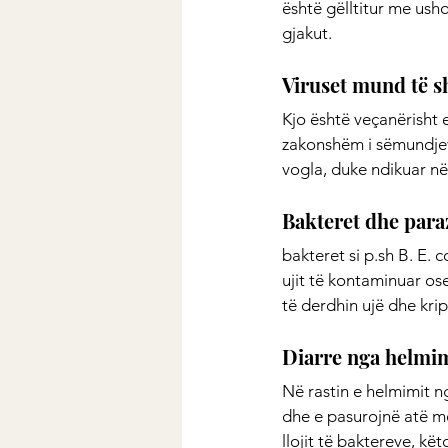
është gëlltitur me ush
gjakut.
Viruset mund të s
Kjo është veçanërisht e
zakonshëm i sëmundjev
vogla, duke ndikuar në
Bakteret dhe paraz
bakteret si p.sh B. E. 
ujit të kontaminuar os
të derdhin ujë dhe krip
Diarre nga helmi
Në rastin e helmimit 
dhe e pasurojnë atë me
llojit të baktereve, k