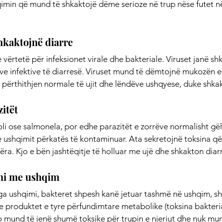
qimin që mund të shkaktojë dëme serioze në trup nëse futet në
hkaktojnë diarre
 vërtetë për infeksionet virale dhe bakteriale. Viruset janë shk
e infektive të diarresë. Viruset mund të dëmtojnë mukozën e 
 përthithjen normale të ujit dhe lëndëve ushqyese, duke shkak
itët
coli ose salmonela, por edhe parazitët e zorrëve normalisht gë
e ushqimit përkatës të kontaminuar. Ata sekretojnë toksina që
ëra. Kjo e bën jashtëqitje të holluar me ujë dhe shkakton diar
mi me ushqim
nga ushqimi, bakteret shpesh kanë jetuar tashmë në ushqim, s
 produktet e tyre përfundimtare metabolike (toksina bakterial
ëto mund të jenë shumë toksike për trupin e njeriut dhe nuk mun