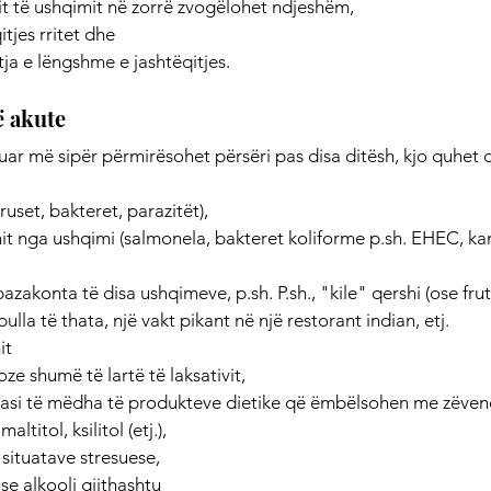
it të ushqimit në zorrë zvogëlohet ndjeshëm,
itjes rritet dhe
tja e lëngshme e jashtëqitjes.
ë akute
uar më sipër përmirësohet përsëri pas disa ditësh, kjo quhet d
ruset, bakteret, parazitët),
t nga ushqimi (salmonela, bakteret koliforme p.sh. EHEC, ka
azakonta të disa ushqimeve, p.sh. P.sh., "kile" qershi (ose frut
lla të thata, një vakt pikant në një restorant indian, etj.
it
oze shumë të lartë të laksativit,
asi të mëdha të produkteve dietike që ëmbëlsohen me zëven
altitol, ksilitol (etj.),
situatave stresuese,
se alkooli gjithashtu