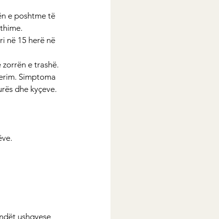
ën e poshtme të 
thime. 
ri në 15 herë në 
 zorrën e trashë. 
çerim. Simptoma 
kurës dhe kyçeve.
ëve.
ëndët ushqyese 