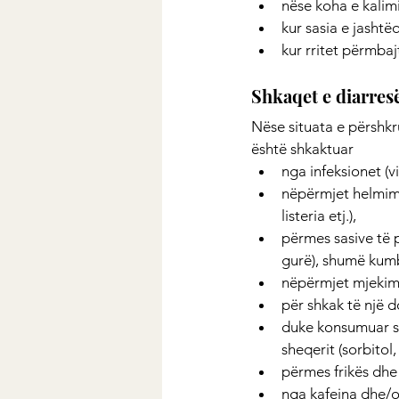
nëse koha e kalim
kur sasia e jashtëq
kur rritet përmbaj
Shkaqet e diarres
Nëse situata e përshkr
është shkaktuar
nga infeksionet (vi
nëpërmjet helmimi
listeria etj.),
përmes sasive të p
gurë), shumë kumbu
nëpërmjet mjekim
për shkak të një d
duke konsumuar s
sheqerit (sorbitol, m
përmes frikës dhe 
nga kafeina dhe/o