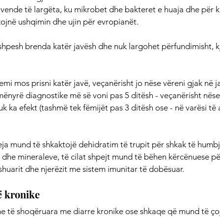
vende të largëta, ku mikrobet dhe bakteret e huaja dhe për kë
ojnë ushqimin dhe ujin për evropianët.
shpesh brenda katër javësh dhe nuk largohet përfundimisht, k
temi mos prisni katër javë, veçanërisht jo nëse vëreni gjak në j
mënyrë diagnostike më së voni pas 5 ditësh - veçanërisht nëse
 ka efekt (tashmë tek fëmijët pas 3 ditësh ose - në varësi të 
ja mund të shkaktojë dehidratim të trupit për shkak të humbje
 dhe mineraleve, të cilat shpejt mund të bëhen kërcënuese për
shuarit dhe njerëzit me sistem imunitar të dobësuar.
ë kronike
të shoqëruara me diarre kronike ose shkaqe që mund të çoj