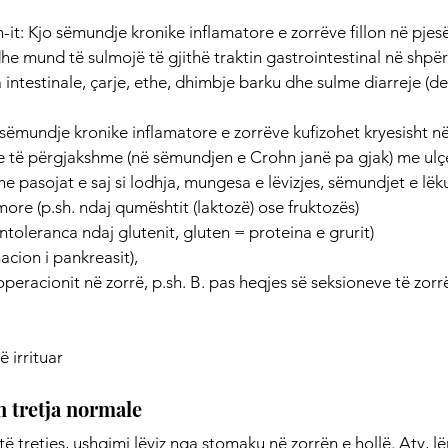
it: Kjo sëmundje kronike inflamatore e zorrëve fillon në pjes
he mund të sulmojë të gjithë traktin gastrointestinal në shpër
 intestinale, çarje, ethe, dhimbje barku dhe sulme diarreje (de
o sëmundje kronike inflamatore e zorrëve kufizohet kryesisht në
e të përgjakshme (në sëmundjen e Crohn janë pa gjak) me ul
he pasojat e saj si lodhja, mungesa e lëvizjes, sëmundjet e lë
ore (p.sh. ndaj qumështit (laktozë) ose fruktozës)
ntoleranca ndaj glutenit, gluten = proteina e grurit)
acion i pankreasit),
eracionit në zorrë, p.sh. B. pas heqjes së seksioneve të zorr
ë irrituar
 tretja normale
të tretjes, ushqimi lëviz nga stomaku në zorrën e hollë. Aty, l