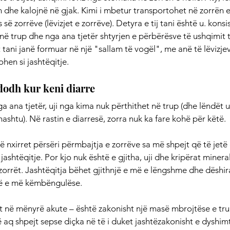
 dhe kalojnë në gjak. Kimi i mbetur transportohet në zorrën 
së zorrëve (lëvizjet e zorrëve). Detyra e tij tani është u. konsi
 në trup dhe nga ana tjetër shtyrjen e përbërësve të ushqimit t
tani janë formuar në një "sallam të vogël", me anë të lëvizjev
hen si jashtëqitje.
ndodh kur keni diarre
ga ana tjetër, uji nga kima nuk përthithet në trup (dhe lëndët 
hashtu). Në rastin e diarresë, zorra nuk ka fare kohë për këtë.
ë nxirret përsëri përmbajtja e zorrëve sa më shpejt që të jetë
ë jashtëqitje. Por kjo nuk është e gjitha, uji dhe kripërat minera
zorrët. Jashtëqitja bëhet gjithnjë e më e lëngshme dhe dëshira
jë e më këmbëngulëse.
t në mënyrë akute – është zakonisht një masë mbrojtëse e trup
 aq shpejt sepse diçka në të i duket jashtëzakonisht e dyshimt