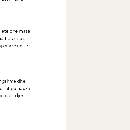
mjete dhe masa 
 tjetër se si 
 diarre në të 
lëngshme dhe 
ohet pa nauze - 
on një ndjenjë 