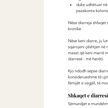
duke udhëtuar në 
pazakonta koloniz
Nëse diarreja shfaqet 
kronike.
Nëse keni diarre, ju lu
sqarojeni çështjen në 
masat që keni marrë nuk
diarresë - më herët).
Kjo ndodh sepse diarre
konsiderueshme të ujit
fëmijët e vegjël, të mo
Shkaqet e diarres
Sëmundjet e mundshme 