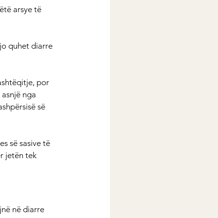
të arsye të 
jo quhet diarre 
ashtëqitje, por 
 asnjë nga 
ashpërsisë së 
s së sasive të 
 jetën tek 
në në diarre 