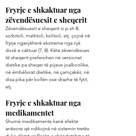
Fryrje e shkaktuar nga 
zëvendësuesit e sheqerit
Zëvendësuesit e sheqerit si p.sh B. 
sorbitoli, maltitoli, ksilitoli, etj. çojnë në 
fryrje nganjëherë ekstreme nga një 
dozë e caktuar (7, 8). Këta zëvendësues 
të sheqerit preferohen në versionet 
dietike pa sheqer të pijeve joalkoolike, 
në ëmbëlsirat dietike, në çamçakëz, në 
disa pika për kollën ose drazhe të fytit, 
etj.
Fryrje e shkaktuar nga 
medikamentet
Shumë medikamente kanë efekte 
anësore që ndikojnë në sistemin tretës 
duke dëmtuar florën e shëndetshme të 