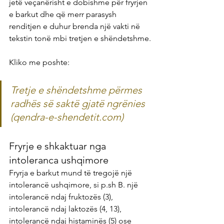
jetë veçanërisht e dobishme për fryrjen 
e barkut dhe që merr parasysh 
renditjen e duhur brenda një vakti në 
tekstin tonë mbi tretjen e shëndetshme.
Kliko me poshte:
Tretje e shëndetshme përmes 
radhës së saktë gjatë ngrënies 
(qendra-e-shendetit.com)
Fryrje e shkaktuar nga 
intoleranca ushqimore
Fryrja e barkut mund të tregojë një 
intolerancë ushqimore, si p.sh B. një 
intolerancë ndaj fruktozës (3), 
intolerancë ndaj laktozës (4, 13), 
intolerancë ndaj histaminës (5) ose 