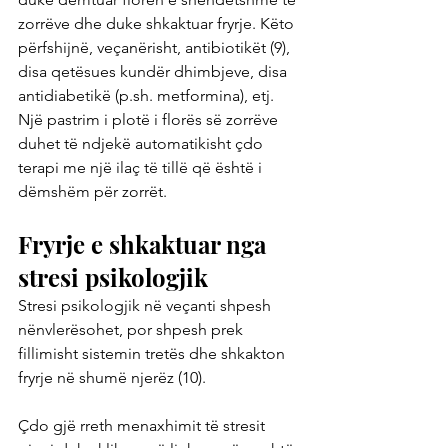
zorrëve dhe duke shkaktuar fryrje. Këto 
përfshijnë, veçanërisht, antibiotikët (9), 
disa qetësues kundër dhimbjeve, disa 
antidiabetikë (p.sh. metformina), etj. 
Një pastrim i plotë i florës së zorrëve 
duhet të ndjekë automatikisht çdo 
terapi me një ilaç të tillë që është i 
dëmshëm për zorrët.
Fryrje e shkaktuar nga 
stresi psikologjik
Stresi psikologjik në veçanti shpesh 
nënvlerësohet, por shpesh prek 
fillimisht sistemin tretës dhe shkakton 
fryrje në shumë njerëz (10).
Çdo gjë rreth menaxhimit të stresit 