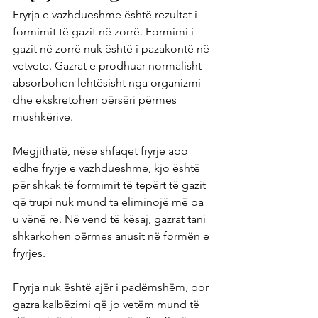
Fryrja e vazhdueshme është rezultat i 
formimit të gazit në zorrë. Formimi i 
gazit në zorrë nuk është i pazakontë në 
vetvete. Gazrat e prodhuar normalisht 
absorbohen lehtësisht nga organizmi 
dhe ekskretohen përsëri përmes 
mushkërive.
Megjithatë, nëse shfaqet fryrje apo 
edhe fryrje e vazhdueshme, kjo është 
për shkak të formimit të tepërt të gazit 
që trupi nuk mund ta eliminojë më pa 
u vënë re. Në vend të kësaj, gazrat tani 
shkarkohen përmes anusit në formën e 
fryrjes.
Fryrja nuk është ajër i padëmshëm, por 
gazra kalbëzimi që jo vetëm mund të 