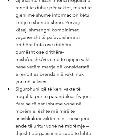
Gjithashtu mbani mend rregullat e 
rendit të duhur për vaktet, mund të 
gjeni më shumë informacion këtu: 
Tretje e shëndetshme. Përveç 
kësaj, shmangni kombinimet 
veçanërisht të pafavorshme si 
drithëra-fruta ose drithëra-
qumësht ose drithëra-
mish/peshk/vezë në të njëjtin vakt 
nëse vetëm marrja në konsideratë 
e renditjes brenda një vakti nuk 
çon në sukses.
Sigurohuni që të keni vakte të 
rregullta për të parandaluar fryrjen. 
Para se të hani shumë vonë në 
mbrëmje, është më mirë të 
anashkaloni vaktin ose – nëse jeni 
ende të uritur vonë në mbrëmje – 
thjesht përgatisni një supë të lehtë 