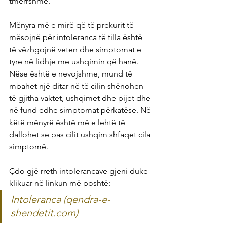
tmerrshme.
Mënyra më e mirë që të prekurit të 
mësojnë për intoleranca të tilla është 
të vëzhgojnë veten dhe simptomat e 
tyre në lidhje me ushqimin që hanë. 
Nëse është e nevojshme, mund të 
mbahet një ditar në të cilin shënohen 
të gjitha vaktet, ushqimet dhe pijet dhe 
në fund edhe simptomat përkatëse. Në 
këtë mënyrë është më e lehtë të 
dallohet se pas cilit ushqim shfaqet cila 
simptomë.
Çdo gjë rreth intolerancave gjeni duke 
klikuar në linkun më poshtë:
Intoleranca (qendra-e-
shendetit.com)