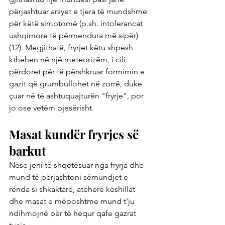
përjashtuar arsyet e tjera të mundshme 
për këtë simptomë (p.sh. intolerancat 
ushqimore të përmendura më sipër) 
(12). Megjithatë, fryrjet këtu shpesh 
kthehen në një meteorizëm, i cili 
përdoret për të përshkruar formimin e 
gazit që grumbullohet në zorrë, duke 
çuar në të ashtuquajturën "fryrje", por 
jo ose vetëm pjesërisht.
Masat kundër fryrjes së 
barkut
Nëse jeni të shqetësuar nga fryrja dhe 
mund të përjashtoni sëmundjet e 
rënda si shkaktarë, atëherë këshillat 
dhe masat e mëposhtme mund t'ju 
ndihmojnë për të hequr qafe gazrat 