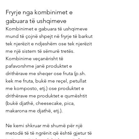
Fryrje nga kombinimet e 
gabuara të ushqimeve
Kombinimet e gabuara të ushqimeve 
mund të çojnë shpejt në fryrje të barkut 
tek njerëzit e ndjeshëm ose tek njerëzit 
me një sistem të sëmurë tretës. 
Kombinime veçanërisht të 
pafavorshme janë produktet e 
drithërave me sheqer ose fruta (p.sh. 
kek me fruta, bukë me reçel, petullat 
me komposto, etj.) ose produktet e 
drithërave me produktet e qumështit 
(bukë djathë, cheesecake, pica, 
makarona me djathë, etj.).
Ne kemi shkruar më shumë për një 
metodë të të ngrënit që është gjetur të 