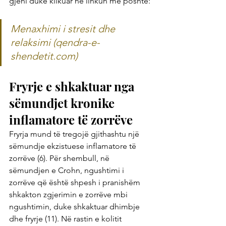
gjeni duke klikuar në linkun më poshtë:
Menaxhimi i stresit dhe 
relaksimi (qendra-e-
shendetit.com)
Fryrje e shkaktuar nga 
sëmundjet kronike 
inflamatore të zorrëve
Fryrja mund të tregojë gjithashtu një 
sëmundje ekzistuese inflamatore të 
zorrëve (6). Për shembull, në 
sëmundjen e Crohn, ngushtimi i 
zorrëve që është shpesh i pranishëm 
shkakton zgjerimin e zorrëve mbi 
ngushtimin, duke shkaktuar dhimbje 
dhe fryrje (11). Në rastin e kolitit 