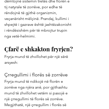
dëmtojnë sistemin tretës dhe florën e 
tij natyrale të zorrëve, por edhe të 
rëndojnë të gjithë organizmin, 
veçanërisht mëlçinë. Prandaj, kullimi i 
shpejtë i gazrave është jashtëzakonisht 
i rëndësishëm për të mbrojtur trupin 
nga vetë-helmimi.
Çfarë e shkakton fryrjen?
Fryrja mund të zhvillohet për një sërë 
arsyesh:
Çrregullimi i florës së zorrëve
Fryrja mund të ndikojë në florën e 
zorrëve nga njëra anë, por gjithashtu 
mund të zhvillohet vetëm si pasojë e 
një çrregullimi të florës së zorrëve. 
Megjithatë, një çrregullim i florës së 