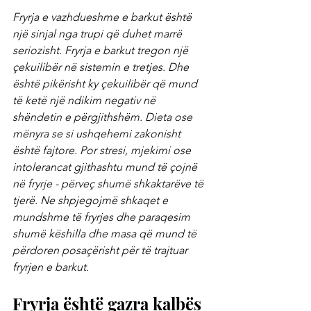
Fryrja e vazhdueshme e barkut është 
një sinjal nga trupi që duhet marrë 
seriozisht. Fryrja e barkut tregon një 
çekuilibër në sistemin e tretjes. Dhe 
është pikërisht ky çekuilibër që mund 
të ketë një ndikim negativ në 
shëndetin e përgjithshëm. Dieta ose 
mënyra se si ushqehemi zakonisht 
është fajtore. Por stresi, mjekimi ose 
intolerancat gjithashtu mund të çojnë 
në fryrje - përveç shumë shkaktarëve të 
tjerë. Ne shpjegojmë shkaqet e 
mundshme të fryrjes dhe paraqesim 
shumë këshilla dhe masa që mund të 
përdoren posaçërisht për të trajtuar 
fryrjen e barkut.
Fryrja është gazra kalbës