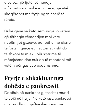
ulceroz, një tjetër sëmundje 
inflamatore kronike e zorrëve, një atak 
shoqërohet me fryrje nganjëherë të 
rënda.
Duke qenë se këto sëmundje jo vetëm 
që tërheqin vëmendjen mbi vete 
nëpërmjet gazrave, por edhe me diarre 
të forta, ngërçe etj., automatikisht do 
të shkoni te mjeku për sqarime të 
mëtejshme dhe nuk do të mendoni më 
vetëm për gazrat e padëmshme.
Fryrje e shkaktuar nga 
dobësia e pankreasit
Dobësia në pankreas gjithashtu mund 
të çojë në fryrje. Në këtë rast, pankreasi 
nuk prodhon mjaftueshëm enzima 