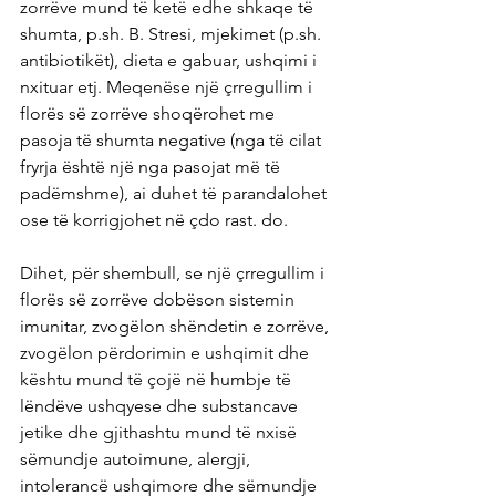
zorrëve mund të ketë edhe shkaqe të 
shumta, p.sh. B. Stresi, mjekimet (p.sh. 
antibiotikët), dieta e gabuar, ushqimi i 
nxituar etj. Meqenëse një çrregullim i 
florës së zorrëve shoqërohet me 
pasoja të shumta negative (nga të cilat 
fryrja është një nga pasojat më të 
padëmshme), ai duhet të parandalohet 
ose të korrigjohet në çdo rast. do.
Dihet, për shembull, se një çrregullim i 
florës së zorrëve dobëson sistemin 
imunitar, zvogëlon shëndetin e zorrëve, 
zvogëlon përdorimin e ushqimit dhe 
kështu mund të çojë në humbje të 
lëndëve ushqyese dhe substancave 
jetike dhe gjithashtu mund të nxisë 
sëmundje autoimune, alergji, 
intolerancë ushqimore dhe sëmundje 