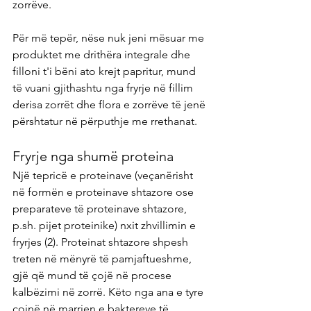
zorrëve.
Për më tepër, nëse nuk jeni mësuar me 
produktet me drithëra integrale dhe 
filloni t'i bëni ato krejt papritur, mund 
të vuani gjithashtu nga fryrje në fillim 
derisa zorrët dhe flora e zorrëve të jenë 
përshtatur në përputhje me rrethanat.
Fryrje nga shumë proteina
Një tepricë e proteinave (veçanërisht 
në formën e proteinave shtazore ose 
preparateve të proteinave shtazore, 
p.sh. pijet proteinike) nxit zhvillimin e 
fryrjes (2). Proteinat shtazore shpesh 
treten në mënyrë të pamjaftueshme, 
gjë që mund të çojë në procese 
kalbëzimi në zorrë. Këto nga ana e tyre 
çojnë në marrjen e baktereve të 