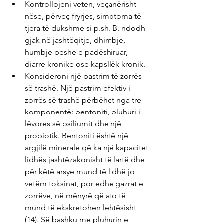
Kontrollojeni veten, veçanërisht 
nëse, përveç fryrjes, simptoma të 
tjera të dukshme si p.sh. B. ndodh 
gjak në jashtëqitje, dhimbje, 
humbje peshe e padëshiruar, 
diarre kronike ose kapsllëk kronik.
Konsideroni një pastrim të zorrës 
së trashë. Një pastrim efektiv i 
zorrës së trashë përbëhet nga tre 
komponentë: bentoniti, pluhuri i 
lëvores së psiliumit dhe një 
probiotik. Bentoniti është një 
argjilë minerale që ka një kapacitet 
lidhës jashtëzakonisht të lartë dhe 
për këtë arsye mund të lidhë jo 
vetëm toksinat, por edhe gazrat e 
zorrëve, në mënyrë që ato të 
mund të ekskretohen lehtësisht 
(14). Së bashku me pluhurin e 