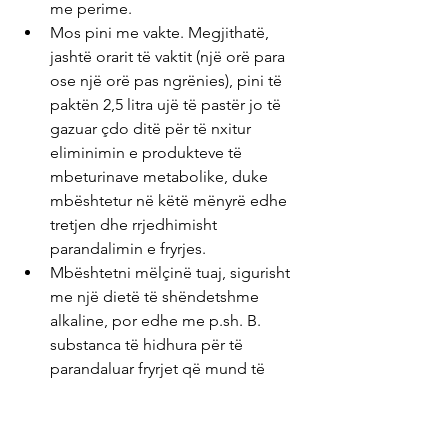
me perime.
Mos pini me vakte. Megjithatë, 
jashtë orarit të vaktit (një orë para 
ose një orë pas ngrënies), pini të 
paktën 2,5 litra ujë të pastër jo të 
gazuar çdo ditë për të nxitur 
eliminimin e produkteve të 
mbeturinave metabolike, duke 
mbështetur në këtë mënyrë edhe 
tretjen dhe rrjedhimisht 
parandalimin e fryrjes.
Mbështetni mëlçinë tuaj, sigurisht 
me një dietë të shëndetshme 
alkaline, por edhe me p.sh. B. 
substanca të hidhura për të 
parandaluar fryrjet që mund të 
lindin për shkak të dobësisë së 
mëlçisë.
Kujdesuni për një menaxhim 