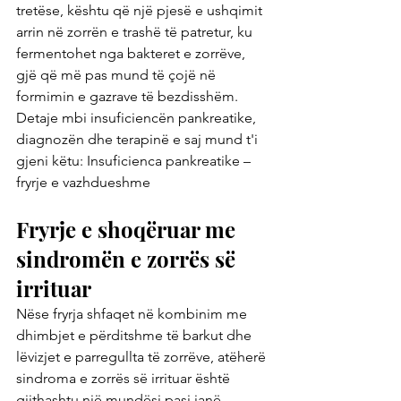
tretëse, kështu që një pjesë e ushqimit 
arrin në zorrën e trashë të patretur, ku 
fermentohet nga bakteret e zorrëve, 
gjë që më pas mund të çojë në 
formimin e gazrave të bezdisshëm. 
Detaje mbi insuficiencën pankreatike, 
diagnozën dhe terapinë e saj mund t'i 
gjeni këtu: Insuficienca pankreatike – 
fryrje e vazhdueshme
Fryrje e shoqëruar me 
sindromën e zorrës së 
irrituar
Nëse fryrja shfaqet në kombinim me 
dhimbjet e përditshme të barkut dhe 
lëvizjet e parregullta të zorrëve, atëherë 
sindroma e zorrës së irrituar është 
gjithashtu një mundësi pasi janë 