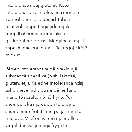
intolerancë ndaj glutenit. Këto 
intoleranca ose intoleranca mund të 
kontrollohen ose përjashtohen 
relativisht shpejt nga çdo mjek i 
përgjithshëm ose specialist i 
gastroenterologjisë. Megjithatë, mjaft 
shpesh, pacienti duhet t'ia tregojë këtë 
mjekut.
Përveç intolerancave që prekin një 
substancë specifike (p.sh. laktozë, 
gluten, etj.), Ka edhe intoleranca ndaj 
ushqimeve individuale që në fund 
mund të rezultojnë në fryrje. Për 
shembull, ka njerëz që i tolerojnë 
shumë mirë frutat - me përjashtim të 
mollëve. Mjafton vetëm një mollë e 
vogël dhe vuajnë nga fryrje të 