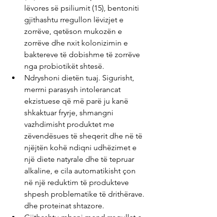
lëvores së psiliumit (15), bentoniti 
gjithashtu rregullon lëvizjet e 
zorrëve, qetëson mukozën e 
zorrëve dhe nxit kolonizimin e 
baktereve të dobishme të zorrëve 
nga probiotikët shtesë.
Ndryshoni dietën tuaj. Sigurisht, 
merrni parasysh intolerancat 
ekzistuese që më parë ju kanë 
shkaktuar fryrje, shmangni 
vazhdimisht produktet me 
zëvendësues të sheqerit dhe në të 
njëjtën kohë ndiqni udhëzimet e 
një diete natyrale dhe të tepruar 
alkaline, e cila automatikisht çon 
në një reduktim të produkteve 
shpesh problematike të drithërave. 
dhe proteinat shtazore.