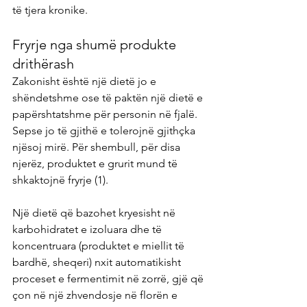
të tjera kronike.
Fryrje nga shumë produkte 
drithërash
Zakonisht është një dietë jo e 
shëndetshme ose të paktën një dietë e 
papërshtatshme për personin në fjalë. 
Sepse jo të gjithë e tolerojnë gjithçka 
njësoj mirë. Për shembull, për disa 
njerëz, produktet e grurit mund të 
shkaktojnë fryrje (1).
Një dietë që bazohet kryesisht në 
karbohidratet e izoluara dhe të 
koncentruara (produktet e miellit të 
bardhë, sheqeri) nxit automatikisht 
proceset e fermentimit në zorrë, gjë që 
çon në një zhvendosje në florën e 