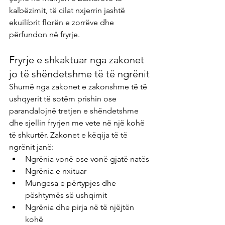
kalbëzimit, të cilat nxjerrin jashtë 
ekuilibrit florën e zorrëve dhe 
përfundon në fryrje.
Fryrje e shkaktuar nga zakonet 
jo të shëndetshme të të ngrënit
Shumë nga zakonet e zakonshme të të 
ushqyerit të sotëm prishin ose 
parandalojnë tretjen e shëndetshme 
dhe sjellin fryrjen me vete në një kohë 
të shkurtër. Zakonet e këqija të të 
ngrënit janë:
Ngrënia vonë ose vonë gjatë natës
Ngrënia e nxituar
Mungesa e përtypjes dhe 
pështymës së ushqimit
Ngrënia dhe pirja në të njëjtën 
kohë