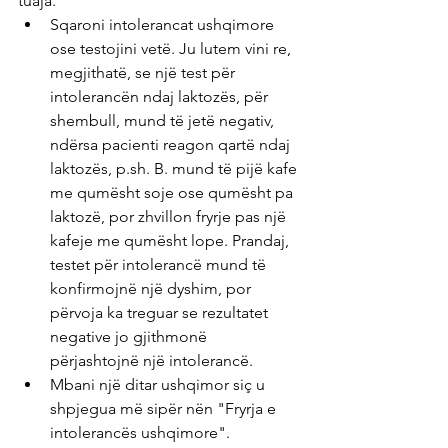
tuaja.
Sqaroni intolerancat ushqimore 
ose testojini vetë. Ju lutem vini re, 
megjithatë, se një test për 
intolerancën ndaj laktozës, për 
shembull, mund të jetë negativ, 
ndërsa pacienti reagon qartë ndaj 
laktozës, p.sh. B. mund të pijë kafe 
me qumësht soje ose qumësht pa 
laktozë, por zhvillon fryrje pas një 
kafeje me qumësht lope. Prandaj, 
testet për intolerancë mund të 
konfirmojnë një dyshim, por 
përvoja ka treguar se rezultatet 
negative jo gjithmonë 
përjashtojnë një intolerancë.
Mbani një ditar ushqimor siç u 
shpjegua më sipër nën "Fryrja e 
intolerancës ushqimore".