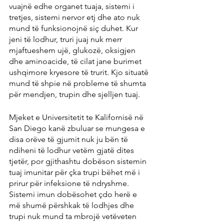
vuajnë edhe organet tuaja, sistemi i 
tretjes, sistemi nervor etj dhe ato nuk 
mund të funksionojnë siç duhet. Kur 
jeni të lodhur, truri juaj nuk merr 
mjaftueshem ujë, glukozë, oksigjen 
dhe aminoacide, të cilat jane burimet 
ushqimore kryesore të trurit. Kjo situatë 
mund të shpie në probleme të shumta 
për mendjen, trupin dhe sjelljen tuaj.
Mjeket e Universitetit te Kalifornisë në 
San Diego kanë zbuluar se mungesa e 
disa orëve të gjumit nuk ju bën të 
ndiheni të lodhur vetëm gjatë dites 
tjetër, por gjithashtu dobëson sistemin 
tuaj imunitar për çka trupi bëhet më i 
prirur për infeksione të ndryshme. 
Sistemi imun dobësohet çdo herë e 
më shumë përshkak të lodhjes dhe 
trupi nuk mund ta mbrojë vetëveten 