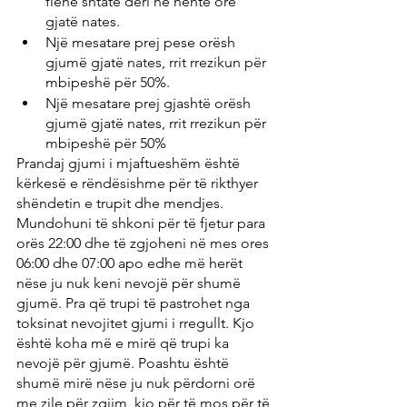
flenë shtatë deri në nëntë orë 
gjatë nates.
Një mesatare prej pese orësh 
gjumë gjatë nates, rrit rrezikun për 
mbipeshë për 50%.
Një mesatare prej gjashtë orësh 
gjumë gjatë nates, rrit rrezikun për 
mbipeshë për 50%
Prandaj gjumi i mjaftueshëm është 
kërkesë e rëndësishme për të rikthyer 
shëndetin e trupit dhe mendjes. 
Mundohuni të shkoni për të fjetur para 
orës 22:00 dhe të zgjoheni në mes ores 
06:00 dhe 07:00 apo edhe më herët 
nëse ju nuk keni nevojë për shumë 
gjumë. Pra që trupi të pastrohet nga 
toksinat nevojitet gjumi i rregullt. Kjo 
është koha më e mirë që trupi ka 
nevojë për gjumë. Poashtu është 
shumë mirë nëse ju nuk përdorni orë 
me zile për zgjim, kjo për të mos për të 