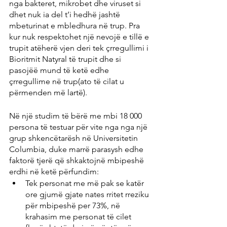
nga bakteret, mikrobet dhe viruset si 
dhet nuk ia del t’i hedhë jashtë 
mbeturinat e mbledhura në trup. Pra 
kur nuk respektohet një nevojë e tillë e 
trupit atëherë vjen deri tek çrregullimi i 
Bioritmit Natyral të trupit dhe si 
pasojëë mund të ketë edhe 
çrregullime në trup(ato të cilat u 
përmenden më lartë).
Në një studim të bërë me mbi 18 000 
persona të testuar për vite nga nga një 
grup shkencëtarësh në Universitetin 
Columbia, duke marrë parasysh edhe 
faktorë tjerë që shkaktojnë mbipeshë 
erdhi në ketë përfundim:
Tek personat me më pak se katër 
ore gjumë gjate nates rritet rreziku 
për mbipeshë per 73%, në 
krahasim me personat të cilet 