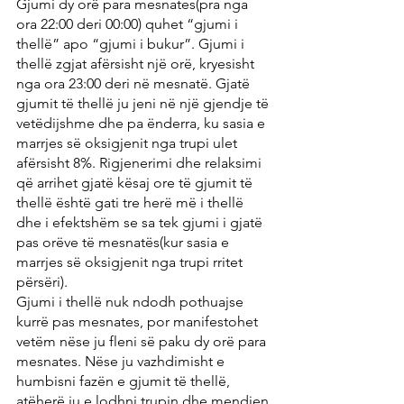
Gjumi dy orë para mesnates(pra nga 
ora 22:00 deri 00:00) quhet “gjumi i 
thellë” apo “gjumi i bukur”. Gjumi i 
thellë zgjat afërsisht një orë, kryesisht 
nga ora 23:00 deri në mesnatë. Gjatë 
gjumit të thellë ju jeni në një gjendje të 
vetëdijshme dhe pa ënderra, ku sasia e 
marrjes së oksigjenit nga trupi ulet 
afërsisht 8%. Rigjenerimi dhe relaksimi 
që arrihet gjatë kësaj ore të gjumit të 
thellë është gati tre herë më i thellë 
dhe i efektshëm se sa tek gjumi i gjatë 
pas orëve të mesnatës(kur sasia e 
marrjes së oksigjenit nga trupi rritet 
përsëri).
Gjumi i thellë nuk ndodh pothuajse 
kurrë pas mesnates, por manifestohet 
vetëm nëse ju fleni së paku dy orë para 
mesnates. Nëse ju vazhdimisht e 
humbisni fazën e gjumit të thellë, 
atëherë ju e lodhni trupin dhe mendjen 