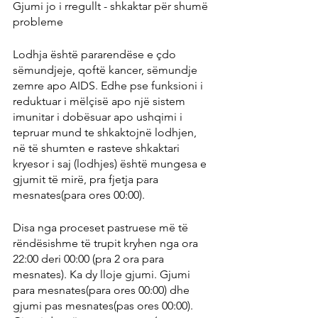
Gjumi jo i rregullt - shkaktar për shumë 
probleme
Lodhja është pararendëse e çdo 
sëmundjeje, qoftë kancer, sëmundje 
zemre apo AIDS. Edhe pse funksioni i 
reduktuar i mëlçisë apo një sistem 
imunitar i dobësuar apo ushqimi i 
tepruar mund te shkaktojnë lodhjen, 
në të shumten e rasteve shkaktari 
kryesor i saj (lodhjes) është mungesa e 
gjumit të mirë, pra fjetja para 
mesnates(para ores 00:00).
Disa nga proceset pastruese më të 
rëndësishme të trupit kryhen nga ora 
22:00 deri 00:00 (pra 2 ora para 
mesnates). Ka dy lloje gjumi. Gjumi 
para mesnates(para ores 00:00) dhe 
gjumi pas mesnates(pas ores 00:00). 