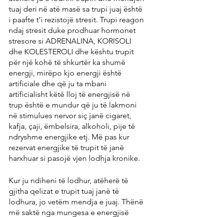
tuaj deri në atë masë sa trupi juaj është 
i paafte t’i rezistojë stresit. Trupi reagon 
ndaj stresit duke prodhuar hormonet 
stresore si ADRENALINA, KORISOLI 
dhe KOLESTEROLI dhe kështu trupit 
për një kohë të shkurtër ka shumë 
energji, mirëpo kjo energji është 
artificiale dhe që ju ta mbani 
artificialisht këtë lloj të energjisë në 
trup është e mundur që ju të lakmoni 
në stimulues nervor siç janë cigaret, 
kafja, çaji, ëmbelsira, alkoholi, pije të 
ndryshme energjike etj. Më pas kur 
rezervat energjike të trupit të janë 
harxhuar si pasojë vjen lodhja kronike.
Kur ju ndiheni të lodhur, atëherë të 
gjitha qelizat e trupit tuaj janë të 
lodhura, jo vetëm mendja e juaj. Thënë 
më saktë nga mungesa e energjisë 