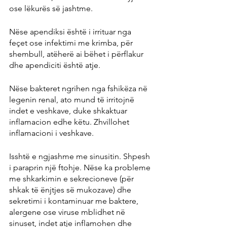
ose lëkurës së jashtme.
Nëse apendiksi është i irrituar nga 
feçet ose infektimi me krimba, për 
shembull, atëherë ai bëhet i përflakur 
dhe apendiciti është atje.
Nëse bakteret ngrihen nga fshikëza në 
legenin renal, ato mund të irritojnë 
indet e veshkave, duke shkaktuar 
inflamacion edhe këtu. Zhvillohet 
inflamacioni i veshkave.
Isshtë e ngjashme me sinusitin. Shpesh 
i paraprin një ftohje. Nëse ka probleme 
me shkarkimin e sekrecioneve (për 
shkak të ënjtjes së mukozave) dhe 
sekretimi i kontaminuar me baktere, 
alergene ose viruse mblidhet në 
sinuset, indet atje inflamohen dhe 