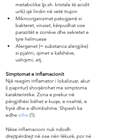
metabolike (p.sh. kristale të acidit 
urik) që lindin në vetë trupin
Mikroorganizmat patogjenë si 
bakteret, viruset, kërpudhat ose 
parazitët e zorrëve dhe sekretet e 
tyre helmuese
Alergenet (= substanca alergjike) 
si pjalmi, qimet e kafshëve, 
ushqimi, etj.
Simptomat e inflamacionit
Një reagim inflamator i lokalizuar, akut 
(i papritur) shoqërohet me simptoma 
karakteristike. Zona e prekur në 
përgjithësi bëhet e kuqe, e nxehtë, e 
fryrë dhe e dhimbshme. Shpesh ka 
edhe 
ethe 
(1).
Nëse inflamacioni nuk ndodh 
drejtpërdrejt në ose nën lëkurë, por në 