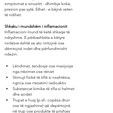
simptomat e sinusitit - dhimbje koke, 
presion pas sytë, Ethet - e bëjnë veten 
të ndihet.
Shkaku i mundshëm i inflamacionit
Inflamacioni mund të ketë shkaqe të 
ndryshme. E përbashkëta e këtyre 
nxitësve është se ato irritojnë ose 
dëmtojnë indet dhe përfundimisht 
ndezin:
Lëndimet, tendosje ose mavijosje 
nga rrëzimet ose rëniet
Stimujt fizikë të tillë si nxehtësia, 
ngrica ose rrezatimi radioaktiv
Substancat kimike të tilla si helmet 
dhe acidet
Trupat e huaj (p.sh. copëza druri 
ose të ngjashme) që depërtojnë 
në trup ose produkte të prishjes 