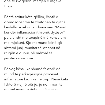
dhe të zvogëloni marrjen e ilaçeve 
tuaja.
Për të arritur këtë qëllim, është e 
domosdoshme të zbatohen të gjitha 
këshillat e rekomanduara nën "Masat 
kundër inflamacionit kronik dytësor" 
paralelisht me terapinë (në konsultim 
me mjekun). Kjo rrit mundësinë që 
sistemi juaj imunitar të kthehet në 
rrugën e duhur, në mënyrë të 
jashtëzakonshme.
Përveç kësaj, ka shumë faktorë që 
mund të përkeqësojnë proceset 
inflamatore kronike në trup. Nëse këta 
faktorë vlejnë për ju, ju ndihmon të 
merrni masat e duhura, të cilat ne i 
përshkruajmë më poshtë: