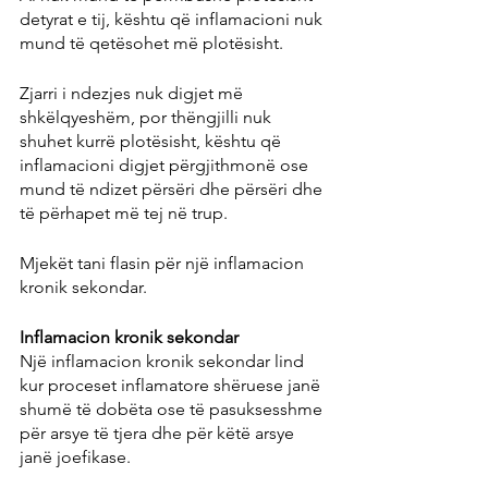
detyrat e tij, kështu që inflamacioni nuk 
mund të qetësohet më plotësisht.
Zjarri i ndezjes nuk digjet më 
shkëlqyeshëm, por thëngjilli nuk 
shuhet kurrë plotësisht, kështu që 
inflamacioni digjet përgjithmonë ose 
mund të ndizet përsëri dhe përsëri dhe 
të përhapet më tej në trup.
Mjekët tani flasin për një inflamacion 
kronik sekondar.
Inflamacion kronik sekondar
Një inflamacion kronik sekondar lind 
kur proceset inflamatore shëruese janë 
shumë të dobëta ose të pasuksesshme 
për arsye të tjera dhe për këtë arsye 
janë joefikase.