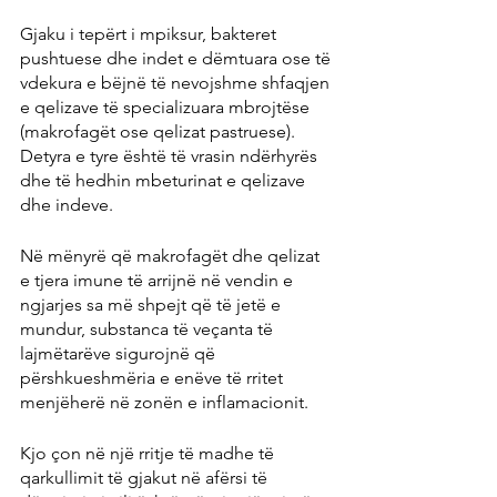
Gjaku i tepërt i mpiksur, bakteret 
pushtuese dhe indet e dëmtuara ose të 
vdekura e bëjnë të nevojshme shfaqjen 
e qelizave të specializuara mbrojtëse 
(makrofagët ose qelizat pastruese). 
Detyra e tyre është të vrasin ndërhyrës 
dhe të hedhin mbeturinat e qelizave 
dhe indeve.
Në mënyrë që makrofagët dhe qelizat 
e tjera imune të arrijnë në vendin e 
ngjarjes sa më shpejt që të jetë e 
mundur, substanca të veçanta të 
lajmëtarëve sigurojnë që 
përshkueshmëria e enëve të rritet 
menjëherë në zonën e inflamacionit.
Kjo çon në një rritje të madhe të 
qarkullimit të gjakut në afërsi të 