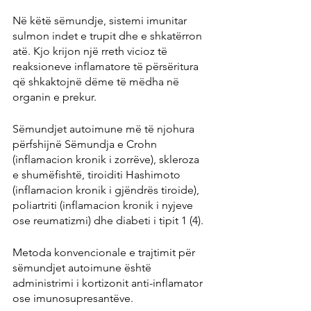
Në këtë sëmundje, sistemi imunitar 
sulmon indet e trupit dhe e shkatërron 
atë. Kjo krijon një rreth vicioz të 
reaksioneve inflamatore të përsëritura 
që shkaktojnë dëme të mëdha në 
organin e prekur.
Sëmundjet autoimune më të njohura 
përfshijnë Sëmundja e Crohn 
(inflamacion kronik i zorrëve), skleroza 
e shumëfishtë, tiroiditi Hashimoto 
(inflamacion kronik i gjëndrës tiroide), 
poliartriti (inflamacion kronik i nyjeve 
ose reumatizmi) dhe diabeti i tipit 1 (4).
Metoda konvencionale e trajtimit për 
sëmundjet autoimune është 
administrimi i kortizonit anti-inflamator 
ose imunosupresantëve.