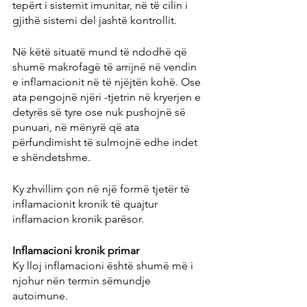
tepërt i sistemit imunitar, në të cilin i 
gjithë sistemi del jashtë kontrollit.
Në këtë situatë mund të ndodhë që 
shumë makrofagë të arrijnë në vendin 
e inflamacionit në të njëjtën kohë. Ose 
ata pengojnë njëri -tjetrin në kryerjen e 
detyrës së tyre ose nuk pushojnë së 
punuari, në mënyrë që ata 
përfundimisht të sulmojnë edhe indet 
e shëndetshme.
Ky zhvillim çon në një formë tjetër të 
inflamacionit kronik të quajtur 
inflamacion kronik parësor.
Inflamacioni kronik primar
Ky lloj inflamacioni është shumë më i 
njohur nën termin sëmundje 
autoimune.