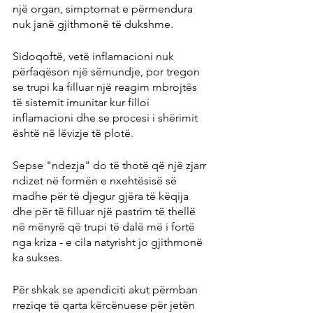
një organ, simptomat e përmendura 
nuk janë gjithmonë të dukshme.
Sidoqoftë, vetë inflamacioni nuk 
përfaqëson një sëmundje, por tregon 
se trupi ka filluar një reagim mbrojtës 
të sistemit imunitar kur filloi 
inflamacioni dhe se procesi i shërimit 
është në lëvizje të plotë.
Sepse "ndezja" do të thotë që një zjarr 
ndizet në formën e nxehtësisë së 
madhe për të djegur gjëra të këqija 
dhe për të filluar një pastrim të thellë 
në mënyrë që trupi të dalë më i fortë 
nga kriza - e cila natyrisht jo gjithmonë 
ka sukses.
Për shkak se apendiciti akut përmban 
rreziqe të qarta kërcënuese për jetën 