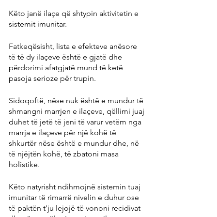
Këto janë ilaçe që shtypin aktivitetin e 
sistemit imunitar.
Fatkeqësisht, lista e efekteve anësore 
të të dy ilaçeve është e gjatë dhe 
përdorimi afatgjatë mund të ketë 
pasoja serioze për trupin.
Sidoqoftë, nëse nuk është e mundur të 
shmangni marrjen e ilaçeve, qëllimi juaj 
duhet të jetë të jeni të varur vetëm nga 
marrja e ilaçeve për një kohë të 
shkurtër nëse është e mundur dhe, në 
të njëjtën kohë, të zbatoni masa 
holistike.
Këto natyrisht ndihmojnë sistemin tuaj 
imunitar të rimarrë nivelin e duhur ose 
të paktën t'ju lejojë të vononi recidivat 