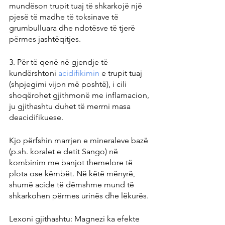
mundëson trupit tuaj të shkarkojë një 
pjesë të madhe të toksinave të 
grumbulluara dhe ndotësve të tjerë 
përmes jashtëqitjes.
3. Për të qenë në gjendje të 
kundërshtoni 
acidifikimin 
e trupit tuaj 
(shpjegimi vijon më poshtë), i cili 
shoqërohet gjithmonë me inflamacion, 
ju gjithashtu duhet të merrni masa 
deacidifikuese.
Kjo përfshin marrjen e mineraleve bazë 
(p.sh. koralet e detit Sango) në 
kombinim me banjot themelore të 
plota ose këmbët. Në këtë mënyrë, 
shumë acide të dëmshme mund të 
shkarkohen përmes urinës dhe lëkurës.
Lexoni gjithashtu: Magnezi ka efekte 