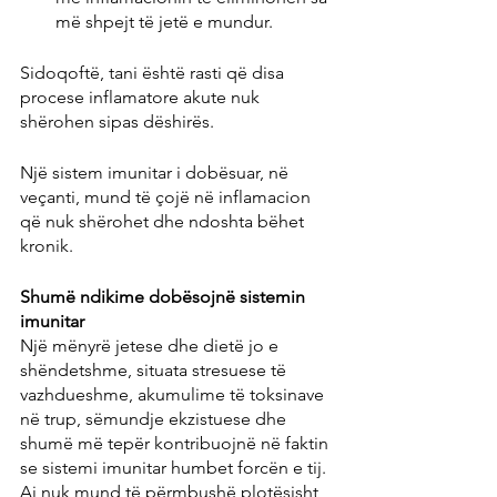
më shpejt të jetë e mundur.
Sidoqoftë, tani është rasti që disa 
procese inflamatore akute nuk 
shërohen sipas dëshirës.
Një sistem imunitar i dobësuar, në 
veçanti, mund të çojë në inflamacion 
që nuk shërohet dhe ndoshta bëhet 
kronik.
Shumë ndikime dobësojnë sistemin 
imunitar
Një mënyrë jetese dhe dietë jo e 
shëndetshme, situata stresuese të 
vazhdueshme, akumulime të toksinave 
në trup, sëmundje ekzistuese dhe 
shumë më tepër kontribuojnë në faktin 
se sistemi imunitar humbet forcën e tij. 
Ai nuk mund të përmbushë plotësisht 