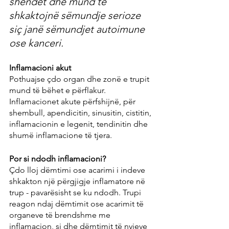
shëndet dhe mund të 
shkaktojnë sëmundje serioze 
siç janë sëmundjet autoimune 
ose kanceri.
Inflamacioni akut
Pothuajse çdo organ dhe zonë e trupit 
mund të bëhet e përflakur. 
Inflamacionet akute përfshijnë, për 
shembull, apendicitin, sinusitin, cistitin, 
inflamacionin e legenit, tendinitin dhe 
shumë inflamacione të tjera.
Por si ndodh inflamacioni?
Çdo lloj dëmtimi ose acarimi i indeve 
shkakton një përgjigje inflamatore në 
trup - pavarësisht se ku ndodh. Trupi 
reagon ndaj dëmtimit ose acarimit të 
organeve të brendshme me 
inflamacion, si dhe dëmtimit të nyjeve 