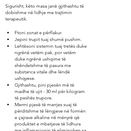
Sigurisht, këto masa janë gjithashtu të 
dobishme në lidhje me trajtimin 
terapeutik.
Ftoni zonat e përflakur.
Jepini trupit tuaj shumë pushim.
Lehtësoni sistemin tuaj tretës duke 
ngrënë vetëm pak, por vetëm 
duke ngrënë ushqime të 
shëndetshme të pasura me 
substanca vitale dhe lëndë 
ushqyese.
Gjithashtu, pini pjesën më të 
madhe të ujit - 30 ml për kilogram 
të peshës trupore.
Merrni pjesë të marrjes suaj të 
përditshme të lëngjeve në formën 
e çajrave alkaline në mënyrë që 
produktet e mbetjeve të lidhura 
me inflamacionin të eliminohen sa 