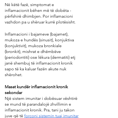
Në këtë fazë, simptomat e 
inflamacionit bëhen më të dobëta - 
përfshirë dhimbjen. Por inflamacioni 
vazhdon pa u shëruar kurrë plotësisht.
Inflamacioni i bajameve (bajamet), 
mukoza e hundës (sinusit), konjuktiva 
(konjuktivit), mukoza bronkiale 
(bronkit), mishrat e dhëmbëve 
(periodontiti) ose lëkura (dermatiti) etj 
janë shembuj të inflamacionit kronik 
sapo të ka kaluar fazën akute nuk 
shërohet.
Masat kundër inflamacionit kronik 
sekondar
Një sistem imunitar i dobësuar vështirë 
se mund të parandalojë zhvillimin e 
inflamacionit kronik. Pra, tani ju takon 
juve që të 
forconi sistemin tuaj imunitar