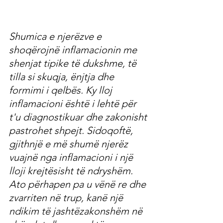
Shumica e njerëzve e 
shoqërojnë inflamacionin me 
shenjat tipike të dukshme, të 
tilla si skuqja, ënjtja dhe 
formimi i qelbës. Ky lloj 
inflamacioni është i lehtë për 
t'u diagnostikuar dhe zakonisht 
pastrohet shpejt. Sidoqoftë, 
gjithnjë e më shumë njerëz 
vuajnë nga inflamacioni i një 
lloji krejtësisht të ndryshëm. 
Ato përhapen pa u vënë re dhe 
zvarriten në trup, kanë një 
ndikim të jashtëzakonshëm në 