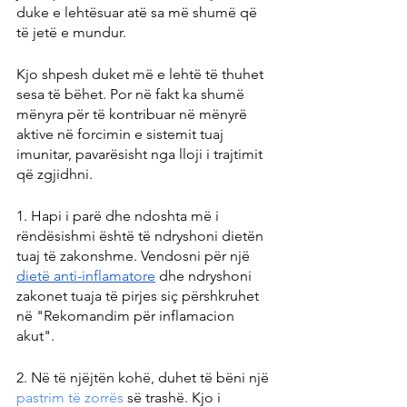
duke e lehtësuar atë sa më shumë që 
të jetë e mundur.
Kjo shpesh duket më e lehtë të thuhet 
sesa të bëhet. Por në fakt ka shumë 
mënyra për të kontribuar në mënyrë 
aktive në forcimin e sistemit tuaj 
imunitar, pavarësisht nga lloji i trajtimit 
që zgjidhni.
1. Hapi i parë dhe ndoshta më i 
rëndësishmi është të ndryshoni dietën 
tuaj të zakonshme. Vendosni për një 
dietë anti-inflamatore
 dhe ndryshoni 
zakonet tuaja të pirjes siç përshkruhet 
në "Rekomandim për inflamacion 
akut".
2. Në të njëjtën kohë, duhet të bëni një 
pastrim të zorrës
 së trashë. Kjo i 