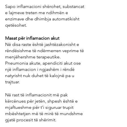
Sapo inflamacioni shërohet, substancat 
e lajmeve treten me ndihmën e 
enzimave dhe dhimbja automatikisht 
qetësohet.
Masat për inflamacion akut
Në disa raste është jashtëzakonisht e 
rëndësishme të ndërmerren veprime të 
menjëhershme terapeutike. 
Pneumonia akute, apendiciti akut ose 
një inflamacion i ngjashëm i rëndë 
natyrisht nuk duhet të kalojnë pa u 
trajtuar.
Në rast të inflamacionit më pak 
kërcënues për jetën, shpesh është e 
mjaftueshme për t'i siguruar trupit 
mbështetjen më të mirë të mundshme 
gjatë procesit të shërimit.