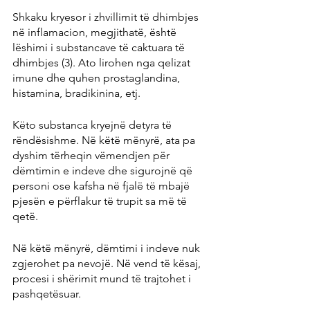
Shkaku kryesor i zhvillimit të dhimbjes 
në inflamacion, megjithatë, është 
lëshimi i substancave të caktuara të 
dhimbjes (3). Ato lirohen nga qelizat 
imune dhe quhen prostaglandina, 
histamina, bradikinina, etj.
Këto substanca kryejnë detyra të 
rëndësishme. Në këtë mënyrë, ata pa 
dyshim tërheqin vëmendjen për 
dëmtimin e indeve dhe sigurojnë që 
personi ose kafsha në fjalë të mbajë 
pjesën e përflakur të trupit sa më të 
qetë.
Në këtë mënyrë, dëmtimi i indeve nuk 
zgjerohet pa nevojë. Në vend të kësaj, 
procesi i shërimit mund të trajtohet i 
pashqetësuar.