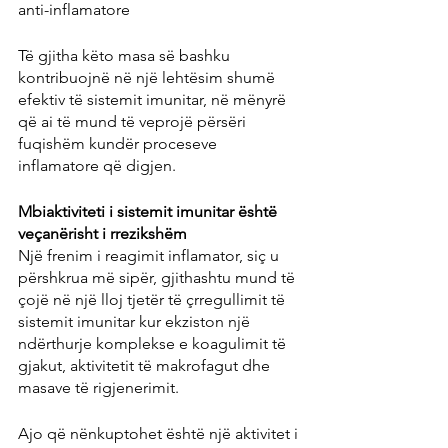
anti-inflamatore
Të gjitha këto masa së bashku 
kontribuojnë në një lehtësim shumë 
efektiv të sistemit imunitar, në mënyrë 
që ai të mund të veprojë përsëri 
fuqishëm kundër proceseve 
inflamatore që digjen.
Mbiaktiviteti i sistemit imunitar është 
veçanërisht i rrezikshëm
Një frenim i reagimit inflamator, siç u 
përshkrua më sipër, gjithashtu mund të 
çojë në një lloj tjetër të çrregullimit të 
sistemit imunitar kur ekziston një 
ndërthurje komplekse e koagulimit të 
gjakut, aktivitetit të makrofagut dhe 
masave të rigjenerimit.
Ajo që nënkuptohet është një aktivitet i 