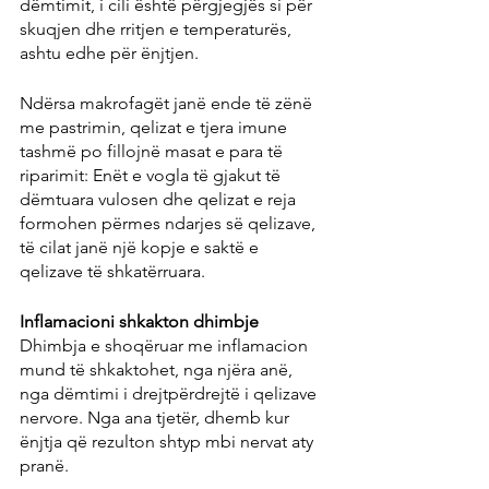
dëmtimit, i cili është përgjegjës si për 
skuqjen dhe rritjen e temperaturës, 
ashtu edhe për ënjtjen.
Ndërsa makrofagët janë ende të zënë 
me pastrimin, qelizat e tjera imune 
tashmë po fillojnë masat e para të 
riparimit: Enët e vogla të gjakut të 
dëmtuara vulosen dhe qelizat e reja 
formohen përmes ndarjes së qelizave, 
të cilat janë një kopje e saktë e 
qelizave të shkatërruara.
Inflamacioni shkakton dhimbje
Dhimbja e shoqëruar me inflamacion 
mund të shkaktohet, nga njëra anë, 
nga dëmtimi i drejtpërdrejtë i qelizave 
nervore. Nga ana tjetër, dhemb kur 
ënjtja që rezulton shtyp mbi nervat aty 
pranë.