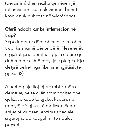
(përparim) dhe rreziku që nëse një 
inflamacion akut nuk vërehet bëhet 
kronik nuk duhet të nënvlerësohet.
Çfarë ndodh kur ka inflamacion në 
trup?
Sapo indet të dëmtohen ose irritohen, 
trupi ka shumë për të bërë. Nëse enët 
e gjakut janë dëmtuar, gjëja e parë që 
duhet bërë është mbyllja e plagës. Kjo 
detyrë bëhet nga fibrina e ngjitësit të 
gjakut (2).
Ai tërheq një lloj rrjete mbi zonën e 
dëmtuar, në të cilën trombocitet dhe 
qelizat e kuqe të gjakut kapen, në 
mënyrë që gjaku të mpikset. Sapo 
anijet të vulosen, enzima speciale 
sigurojnë që koagulimi të ndalet 
përsëri.