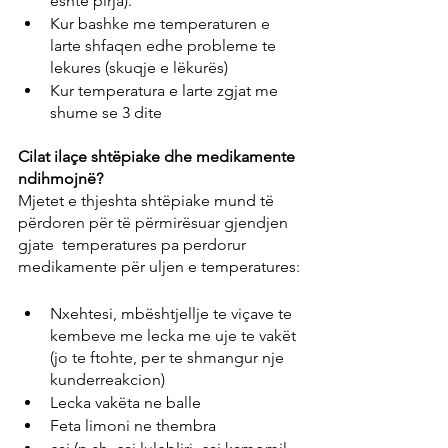
eshte pirja).
Kur bashke me temperaturen e 
larte shfaqen edhe probleme te 
lekures (skuqje e lëkurës)
Kur temperatura e larte zgjat me 
shume se 3 dite
Cilat ilaçe shtëpiake dhe medikamente 
ndihmojnë?
Mjetet e thjeshta shtëpiake mund të 
përdoren për të përmirësuar gjendjen 
gjate  temperatures pa perdorur 
medikamente për uljen e temperatures:
Nxehtesi, mbështjellje te viçave te 
kembeve me lecka me uje te vakët 
(jo te ftohte, per te shmangur nje 
kunderreakcion)
Lecka vakëta ne balle 
Feta limoni ne thembra