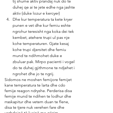
tij shume aktiv prandaj nuk do te 
duhej qe ai te jete edhe nga jashte 
aktiv (duke lozur e kercyer)
Dhe kur temperatura ta kete kryer 
punen e vet dhe kur femiu eshte 
ngrohur teresisht nga koka dei tek 
kembet, atehere trupi ul pas nje 
kohe temperaturen. Gjate kesaj 
kohe trupi djersitet dhe femiu 
mund te ndihmohet duke e 
zbuluar pak. Mirpo pacienti i vogel 
do te duhej gjithmone te ndjehet i 
ngrohet dhe jo te ngrij.
Sidomos ne moshen femijore femijet 
kane temperatura te larta dhe cdo 
femije reagon ndryshe. Perderisa disa 
femije mund te ndihen te lodhur dhe 
rraskapitur dhe vetem duan te flene, 
disa te tjere nuk verehen fare dhe 
vazhdojnë të luajnë me gëzim.