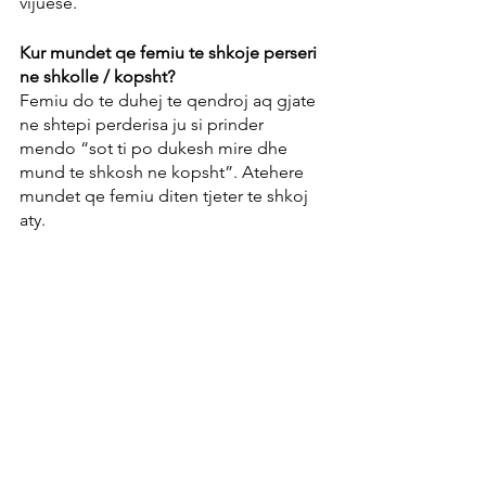
vijuese.
Kur mundet qe femiu te shkoje perseri 
ne shkolle / kopsht?
Femiu do te duhej te qendroj aq gjate 
ne shtepi perderisa ju si prinder 
mendo “sot ti po dukesh mire dhe 
mund te shkosh ne kopsht”. Atehere 
mundet qe femiu diten tjeter te shkoj 
aty.
Burimi i artikullit: 
Artikull nga Prof. Dr. med. D. Martin, 
M.A. Psych J. Wachtmeister, Cand. 
med. C. Himbert
Sëmundjet infektive
Sëmundjet e fëmijëve
Sëmundjet