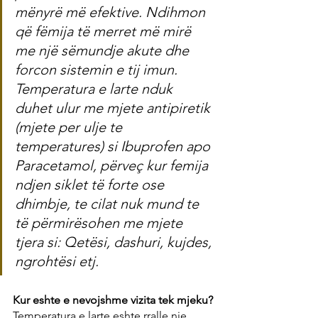
mënyrë më efektive. Ndihmon 
që fëmija të merret më mirë 
me një sëmundje akute dhe 
forcon sistemin e tij imun. 
Temperatura e larte nduk 
duhet ulur me mjete antipiretik 
(mjete per ulje te 
temperatures) si Ibuprofen apo 
Paracetamol, përveç kur femija 
ndjen siklet të forte ose 
dhimbje, te cilat nuk mund te 
të përmirësohen me mjete 
tjera si: Qetësi, dashuri, kujdes, 
ngrohtësi etj.
Kur eshte e nevojshme vizita tek mjeku?
Temperatura e larte eshte rralle nje 