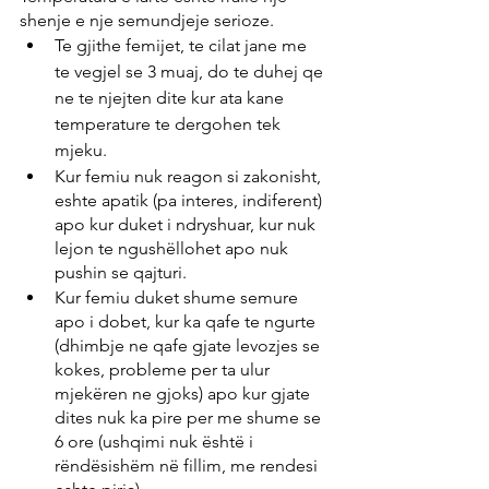
shenje e nje semundjeje serioze.
Te gjithe femijet, te cilat jane me 
te vegjel se 3 muaj, do te duhej qe 
ne te njejten dite kur ata kane 
temperature te dergohen tek 
mjeku.
Kur femiu nuk reagon si zakonisht, 
eshte apatik (pa interes, indiferent) 
apo kur duket i ndryshuar, kur nuk 
lejon te ngushëllohet apo nuk 
pushin se qajturi.
Kur femiu duket shume semure 
apo i dobet, kur ka qafe te ngurte 
(dhimbje ne qafe gjate levozjes se 
kokes, probleme per ta ulur 
mjekëren ne gjoks) apo kur gjate 
dites nuk ka pire per me shume se 
6 ore (ushqimi nuk është i 
rëndësishëm në fillim, me rendesi 