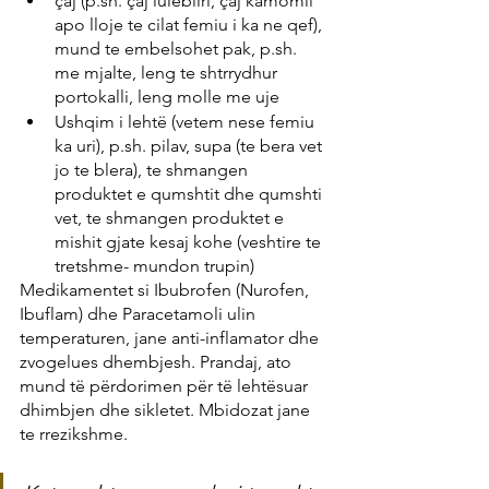
çaj (p.sh. çaj lulebliri, çaj kamomil 
apo lloje te cilat femiu i ka ne qef), 
mund te embelsohet pak, p.sh. 
me mjalte, leng te shtrrydhur 
portokalli, leng molle me uje
Ushqim i lehtë (vetem nese femiu 
ka uri), p.sh. pilav, supa (te bera vet 
jo te blera), te shmangen 
produktet e qumshtit dhe qumshti 
vet, te shmangen produktet e 
mishit gjate kesaj kohe (veshtire te 
tretshme- mundon trupin)
Medikamentet si Ibubrofen (Nurofen, 
Ibuflam) dhe Paracetamoli ulin 
temperaturen, jane anti-inflamator dhe 
zvogelues dhembjesh. Prandaj, ato 
mund të përdorimen për të lehtësuar 
dhimbjen dhe sikletet. Mbidozat jane 
te rrezikshme. 