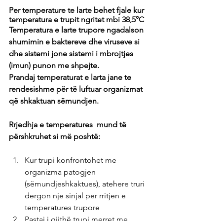
Per temperature te larte behet fjale kur 
temperatura e trupit ngritet mbi 38,5°C
Temperatura e larte trupore ngadalson 
shumimin e baktereve dhe viruseve si 
dhe sistemi jone sistemi i mbrojtjes 
(imun) punon me shpejte.
Prandaj temperaturat e larta jane te 
rendesishme për të luftuar organizmat 
që shkaktuan sëmundjen.
Rrjedhja e temperatures  mund të 
përshkruhet si më poshtë: 
Kur trupi konfrontohet me 
organizma patogjen 
(sëmundjeshkaktues), atehere truri 
dergon nje sinjal per rritjen e 
temperatures trupore
Pastaj i gjithë trupi merret me 