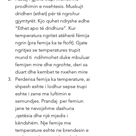
prodhimin e nxehtesis. Muskujt 
dridhen (ethet) për të ngrohur 
gjymtyrët. Kjo quhet ndryshe edhe 
“Ethet apo të dridhura”. Kur 
temperatura ngritet atëherë fëmija 
ngrin (pra femija ka te ftoft). Gjate 
ngritjes se temperatures trupit 
mund ti  ndihmohet duke mbuluar 
femijen mire dhe ngrohte, deri sa 
duart dhe kembet te nxehen mire
Perderisa femija ka temperature, ai 
shpesh eshte i lodhur sepse trupi 
eshte i zene me luftimin e 
semundjes. Prandaj  per femiun 
jane te nevojshme dashuria 
,qetësia dhe një mjedis i 
këndshëm. Nje femije me 
temperature eshte ne brendesin e 