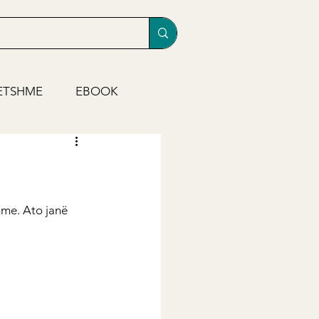
ETSHME
EBOOK
hme. Ato janë 