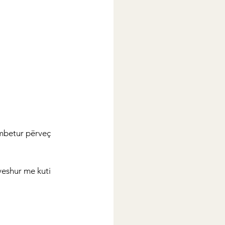
 mbetur përveç 
veshur me kuti 