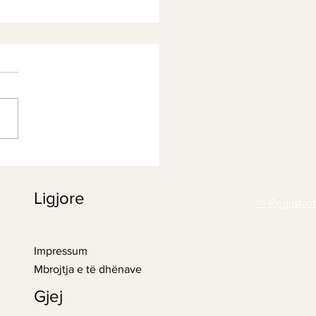
siri i Artë: Qumësht me
 delikate për një
Ligjore
ësi të sofistikuar
>> Regjistro
Impressum
Mbrojtja e të dhënave
Gjej