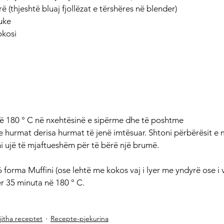
ë (thjeshtë bluaj fjollëzat e tërshëres në blender)
uke
okosi
ë 180 ° C në nxehtësinë e sipërme dhe të poshtme
me hurmat derisa hurmat të jenë imtësuar. Shtoni përbërësit e
i ujë të mjaftueshëm për të bërë një brumë.
forma Muffini (ose lehtë me kokos vaj i lyer me yndyrë ose i 
ër 35 minuta në 180 ° C.
jitha receptet
Recepte-pjekurina