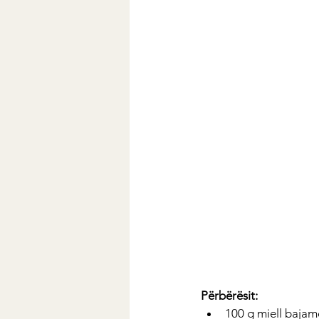
Përbërësit: 
100 g miell bajam