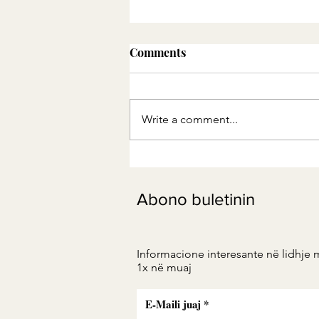
Comments
Write a comment...
Krem Kosi energjetik me
Mjaltë & Fara Liri – Shije që
Abono buletinin
të Jep Energji, Fuqi dhe
Kënaqësi në Çdo Lugë!
Informacione interesante në lidhje 
1x në muaj