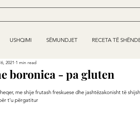
USHQIMI
SËMUNDJET
RECETA TË SHËND
6, 2021
1 min read
e boronica - pa gluten
sheqer, me shije frutash freskuese dhe jashtëzakonisht të shijs
për t'u përgatitur