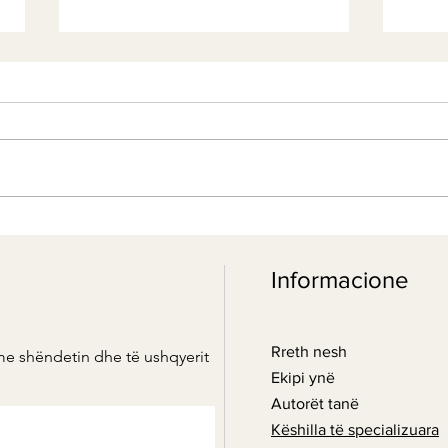
Green Smoothie - Energjia e
Elik
gjelbër
erëza
Informacione
kënaq
Rreth nesh
me shëndetin dhe të ushqyerit
Ekipi ynë
Autorët tanë
Këshilla të specializuara