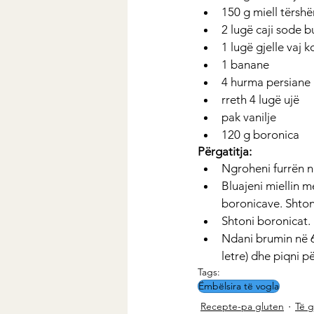
150 g miell tërshër
2 lugë caji sode b
1 lugë gjelle vaj k
1 banane
4 hurma persiane
rreth 4 lugë ujë
pak vanilje
120 g boronica
Përgatitja:
Ngroheni furrën n
Bluajeni miellin 
boronicave. Shton
Shtoni boronicat.
Ndani brumin në 6 
letre) dhe piqni p
Tags:
Ëmbëlsira të vogla
Recepte-pa gluten
Të g