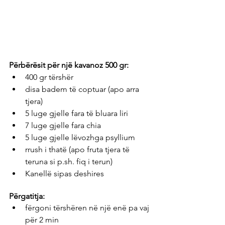
Përbërësit për një kavanoz 500 gr: 
400 gr tërshër
disa badem të coptuar (apo arra 
tjera)
5 luge gjelle fara të bluara liri
7 luge gjelle fara chia
5 luge gjelle lëvozhga psyllium
rrush i thatë (apo fruta tjera të 
teruna si p.sh. fiq i terun)
Kanellë sipas deshires
Përgatitja:
fërgoni tërshëren në një enë pa vaj 
për 2 min