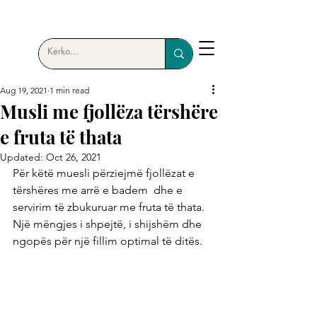
Aug 19, 2021
1 min read
Musli me fjollëza tërshëre
e fruta të thata
Updated:
Oct 26, 2021
Për këtë muesli përziejmë fjollëzat e 
tërshëres me arrë e badem  dhe e 
servirim të zbukuruar me fruta të thata. 
Një mëngjes i shpejtë, i shijshëm dhe 
ngopës për një fillim optimal të ditës.