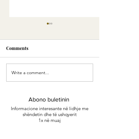
Comments
Write a comment...
Green Smoothie -
Eliksiri i Artë:
Energjia e gjelbër
me erëza delikat
kënaqësi të sofi
Abono buletinin
Informacione interesante në lidhje me
shëndetin dhe të ushqyerit
1x në muaj