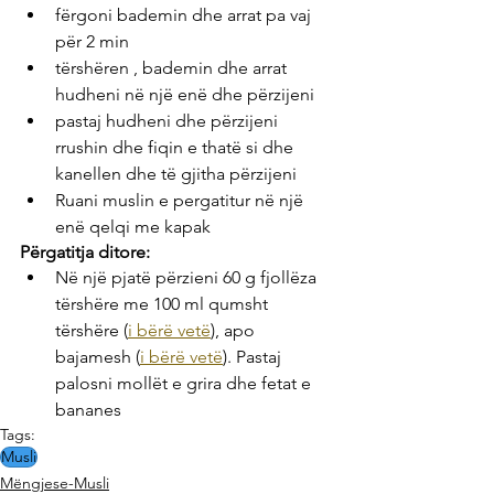
fërgoni bademin dhe arrat pa vaj 
për 2 min
tërshëren , bademin dhe arrat 
hudheni në një enë dhe përzijeni
pastaj hudheni dhe përzijeni 
rrushin dhe fiqin e thatë si dhe 
kanellen dhe të gjitha përzijeni
Ruani muslin e pergatitur në një 
enë qelqi me kapak
Përgatitja ditore:
Në një pjatë përzieni 60 g fjollëza 
tërshëre me 100 ml qumsht 
tërshëre (
i bërë vetë
), apo 
bajamesh (
i bërë vetë
). Pastaj 
palosni mollët e grira dhe fetat e 
bananes
Tags:
Musli
Mëngjese-Musli