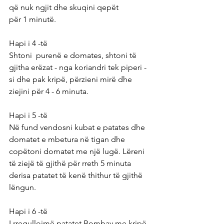
që nuk ngjit dhe skuqini qepët 
për 1 minutë.
Hapi i 4 -të
Shtoni  purenë e domates, shtoni të 
gjitha erëzat - nga koriandri tek piperi - 
si dhe pak kripë, përzieni mirë dhe 
ziejini për 4 - 6 minuta.
Hapi i 5 -të
Në fund vendosni kubat e patates dhe 
domatet e mbetura në tigan dhe 
copëtoni domatet me një lugë. Lëreni 
të ziejë të gjithë për rreth 5 minuta 
derisa patatet të kenë thithur të gjithë 
lëngun.
Hapi i 6 -të
I rregullojmë patatet Bombay me kripë 