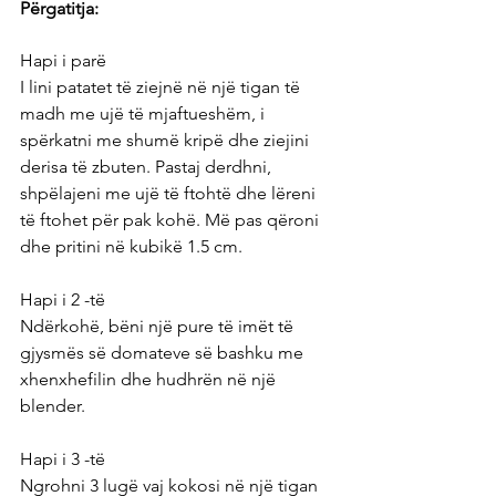
Përgatitja:
Hapi i parë
I lini patatet të ziejnë në një tigan të 
madh me ujë të mjaftueshëm, i 
spërkatni me shumë kripë dhe ziejini 
derisa të zbuten. Pastaj derdhni, 
shpëlajeni me ujë të ftohtë dhe lëreni 
të ftohet për pak kohë. Më pas qëroni 
dhe pritini në kubikë 1.5 cm.
Hapi i 2 -të
Ndërkohë, bëni një pure të imët të 
gjysmës së domateve së bashku me 
xhenxhefilin dhe hudhrën në një 
blender.
Hapi i 3 -të
Ngrohni 3 lugë vaj kokosi në një tigan 