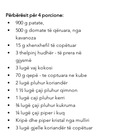
Përbërësit për 4 porcione: 
900 g patate, 
500 g domate të qëruara, nga 
kavanoza
15 g xhenxhefil të copëtuar 
3 thelpinj hudhër - të prera në 
gjysmë
3 lugë vaj kokosi
70 g qepë - te coptuara ne kube
2 lugë pluhur koriandër
1 ½ lugë çaji pluhur qimnon
1 lugë caji pluhur kerri
¾ lugë çaji pluhur kukruma
¼ lugë çaji piper i kuq
Kripë dhe piper kristal nga mulliri
3 lugë gjelle koriandër të copëtuar