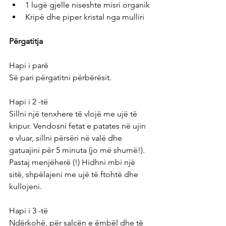
1 lugë gjelle niseshte misri organik
Kripë dhe piper kristal nga mulliri
Përgatitja
Hapi i parë
Së pari përgatitni përbërësit.
Hapi i 2 -të
Sillni një tenxhere të vlojë me ujë të 
kripur. Vendosni fetat e patates në ujin 
e vluar, sillni përsëri në valë dhe 
gatuajini për 5 minuta (jo më shumë!). 
Pastaj menjëherë (!) Hidhni mbi një 
sitë, shpëlajeni me ujë të ftohtë dhe 
kullojeni.
Hapi i 3 -të
Ndërkohë, për salcën e ëmbël dhe të 