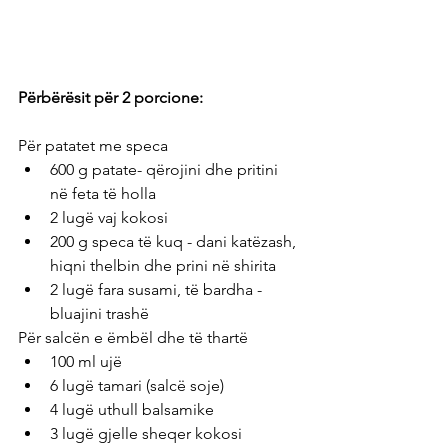
Përbërësit për 2 porcione: 
Për patatet me speca
600 g patate- qërojini dhe pritini 
në feta të holla
2 lugë vaj kokosi
200 g speca të kuq - dani katëzash, 
hiqni thelbin dhe prini në shirita
2 lugë fara susami, të bardha - 
bluajini trashë
Për salcën e ëmbël dhe të thartë
100 ml ujë
6 lugë tamari (salcë soje)
4 lugë uthull balsamike
3 lugë gjelle sheqer kokosi