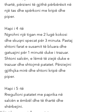
thartë, përzieni të gjithë përbërësit në 
një tas dhe spërkoni me kripë dhe 
piper.
Hapi i 4 -të
Ngrohni një tigan me 2 lugë kokosi 
dhe skuqni specat për 3 minuta. Pastaj 
shtoni farat e susamit të bluara dhe 
gatuajini për 1 minutë duke i trazuar. 
Shtoni salcën, e lëmë të ziejë duke e 
trazuar dhe shtojmë patatet. Përziejini 
gjithçka mirë dhe shtoni kripë dhe 
piper.
Hapi i 5 -të
Rregulloni patatet me paprika në 
salcën e ëmbël dhe të thartë dhe 
shërbejini.