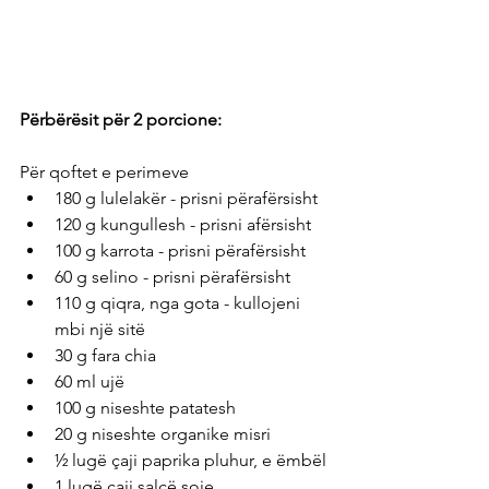
Përbërësit për 2 porcione: 
Për qoftet e perimeve
180 g lulelakër - prisni përafërsisht
120 g kungullesh - prisni afërsisht
100 g karrota - prisni përafërsisht
60 g selino - prisni përafërsisht
110 g qiqra, nga gota - kullojeni 
mbi një sitë
30 g fara chia
60 ml ujë
100 g niseshte patatesh
20 g niseshte organike misri
½ lugë çaji paprika pluhur, e ëmbël
1 lugë çaji salcë soje