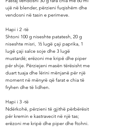
Pastaj vendosni 30 g fara chia me 60 ml 
ujë në blender, përzieni fuqishëm dhe 
vendosni në tasin e perimeve.
Hapi i 2 -të
Shtoni 100 g niseshte patatesh, 20 g 
niseshte misri,  ½ lugë çaji paprika, 1 
lugë çaji salce soje dhe 3 lugë 
mustardë; erëzoni me kripë dhe piper 
për shije. Përziejeni masën tërësisht me 
duart tuaja dhe lërini mënjanë për një 
moment në mënyrë që farat e chia të 
fryhen dhe të lidhen.
Hapi i 3 -të
Ndërkohë, përzieni të gjithë përbërësit 
për kremin e kastravecit në një tas; 
erëzoni me kripë dhe piper dhe ftohni. 