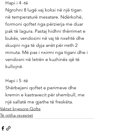
Hapi i 4 -të
Ngrohni 8 lugë vaj koksi në një tigan 
në temperaturë mesatare. Ndërkohë, 
formoni qoftet nga përzierja me duar 
pak të lagura. Pastaj hidhni thërrimet e 
bukës, vendosini në vaj të nxehtë dhe 
skuqini nga të dyja anët për rreth 2 
minuta. Më pas i nxirrni nga tigani dhe i 
vendosni në letrën e kuzhinës që të 
kullojnë.
Hapi i 5 -të
Shërbejeni qoftet e perimeve dhe 
kremin e kastravecit për shembull, me 
një sallatë me gjethe të freskëta.
Vaktet kryesore-Qofte
Të gjitha receptet