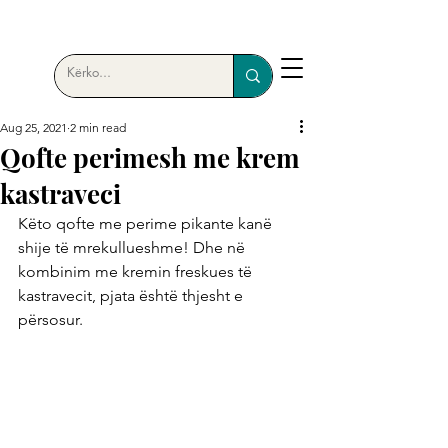
Aug 25, 2021
2 min read
Qofte perimesh me krem
kastraveci
Këto qofte me perime pikante kanë 
shije të mrekullueshme! Dhe në 
kombinim me kremin freskues të 
kastravecit, pjata është thjesht e 
përsosur.