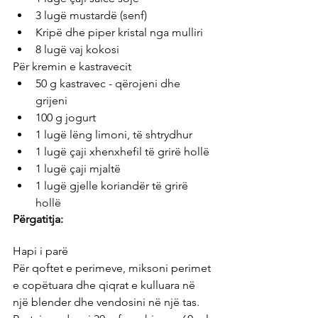
3 lugë mustardë (senf)
Kripë dhe piper kristal nga mulliri
8 lugë vaj kokosi
Për kremin e kastravecit
50 g kastravec - qërojeni dhe 
grijeni
100 g jogurt
1 lugë lëng limoni, të shtrydhur 
1 lugë çaji xhenxhefil të grirë hollë
1 lugë çaji mjaltë
1 lugë gjelle koriandër të grirë 
hollë
Përgatitja:
Hapi i parë
Për qoftet e perimeve, miksoni perimet 
e copëtuara dhe qiqrat e kulluara në 
një blender dhe vendosini në një tas. 