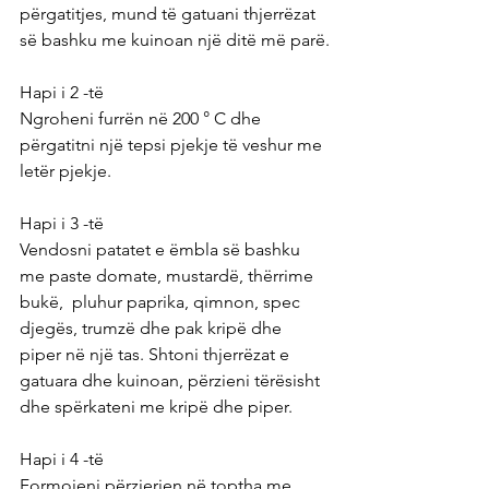
përgatitjes, mund të gatuani thjerrëzat 
së bashku me kuinoan një ditë më parë.
Hapi i 2 -të
Ngroheni furrën në 200 ° C dhe 
përgatitni një tepsi pjekje të veshur me 
letër pjekje.
Hapi i 3 -të
Vendosni patatet e ëmbla së bashku 
me paste domate, mustardë, thërrime 
bukë,  pluhur paprika, qimnon, spec 
djegës, trumzë dhe pak kripë dhe 
piper në një tas. Shtoni thjerrëzat e 
gatuara dhe kuinoan, përzieni tërësisht 
dhe spërkateni me kripë dhe piper.
Hapi i 4 -të
Formojeni përzierjen në toptha me 