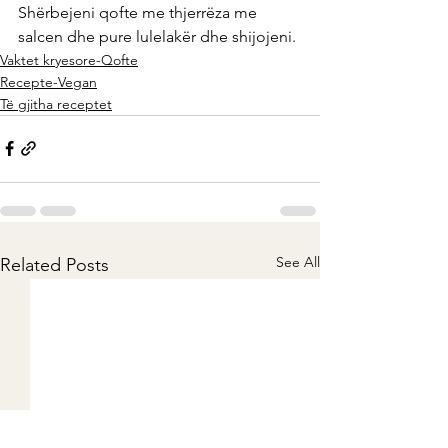
Shërbejeni qofte me thjerrëza me 
salcen dhe pure lulelakër dhe shijojeni.
Vaktet kryesore-Qofte
Recepte-Vegan
Të gjitha receptet
See All
Related Posts