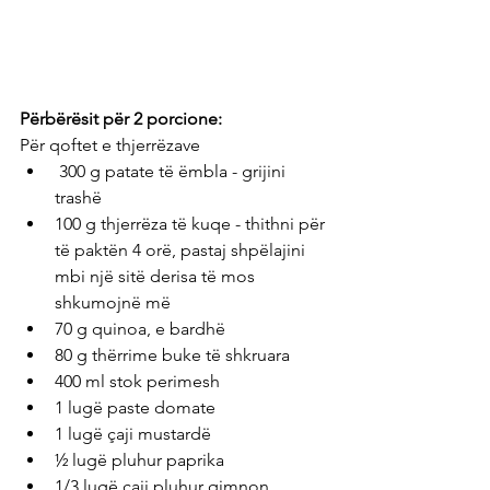
Përbërësit për 2 porcione: 
Për qoftet e thjerrëzave
 300 g patate të ëmbla - grijini 
trashë
100 g thjerrëza të kuqe - thithni për 
të paktën 4 orë, pastaj shpëlajini 
mbi një sitë derisa të mos 
shkumojnë më
70 g quinoa, e bardhë
80 g thërrime buke të shkruara
400 ml stok perimesh
1 lugë paste domate
1 lugë çaji mustardë
½ lugë pluhur paprika
1/3 lugë çaji pluhur qimnon