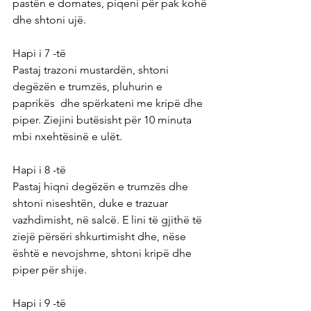
pastën e domates, piqeni për pak kohë 
dhe shtoni ujë.
Hapi i 7 -të
Pastaj trazoni mustardën, shtoni 
degëzën e trumzës, pluhurin e 
paprikës  dhe spërkateni me kripë dhe 
piper. Ziejini butësisht për 10 minuta 
mbi nxehtësinë e ulët.
Hapi i 8 -të
Pastaj hiqni degëzën e trumzës dhe 
shtoni niseshtën, duke e trazuar 
vazhdimisht, në salcë. E lini të gjithë të 
ziejë përsëri shkurtimisht dhe, nëse 
është e nevojshme, shtoni kripë dhe 
piper për shije.
Hapi i 9 -të