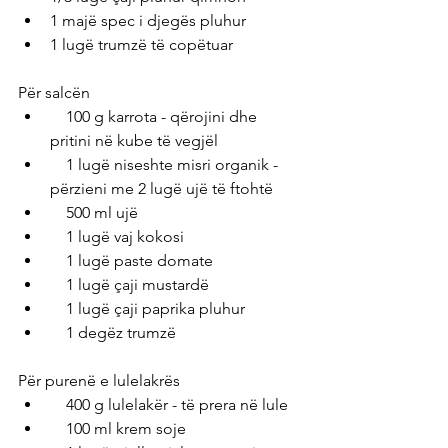
1 majë spec i djegës pluhur
1 lugë trumzë të copëtuar
Për salcën
    100 g karrota - qërojini dhe 
pritini në kube të vegjël
    1 lugë niseshte misri organik - 
përzieni me 2 lugë ujë të ftohtë
    500 ml ujë
    1 lugë vaj kokosi
    1 lugë paste domate
    1 lugë çaji mustardë
    1 lugë çaji paprika pluhur
    1 degëz trumzë
Për purenë e lulelakrës
    400 g lulelakër - të prera në lule
    100 ml krem ​​soje