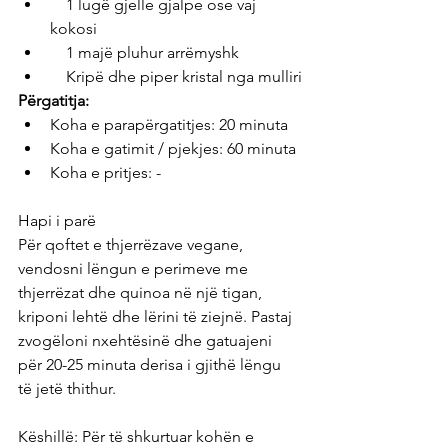
    1 lugë gjelle gjalpe ose vaj 
kokosi
    1 majë pluhur arrëmyshk
    Kripë dhe piper kristal nga mulliri
Përgatitja:
Koha e parapërgatitjes: 20 minuta
Koha e gatimit / pjekjes: 60 minuta
Koha e pritjes: -
Hapi i parë
Për qoftet e thjerrëzave vegane, 
vendosni lëngun e perimeve me 
thjerrëzat dhe quinoa në një tigan, 
kriponi lehtë dhe lërini të ziejnë. Pastaj 
zvogëloni nxehtësinë dhe gatuajeni 
për 20-25 minuta derisa i gjithë lëngu 
të jetë thithur.
Këshillë: Për të shkurtuar kohën e 