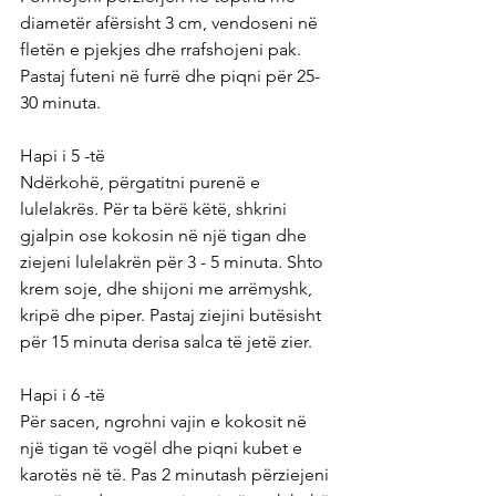
diametër afërsisht 3 cm, vendoseni në 
fletën e pjekjes dhe rrafshojeni pak. 
Pastaj futeni në furrë dhe piqni për 25-
30 minuta.
Hapi i 5 -të
Ndërkohë, përgatitni purenë e 
lulelakrës. Për ta bërë këtë, shkrini 
gjalpin ose kokosin në një tigan dhe 
ziejeni lulelakrën për 3 - 5 minuta. Shto 
krem ​​soje, dhe shijoni me arrëmyshk, 
kripë dhe piper. Pastaj ziejini butësisht 
për 15 minuta derisa salca të jetë zier. 
Hapi i 6 -të
Për sacen, ngrohni vajin e kokosit në 
një tigan të vogël dhe piqni kubet e 
karotës në të. Pas 2 minutash përziejeni 