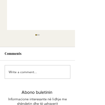
Comments
Write a comment...
Green Smoothie -
Eliksiri i Artë:
Energjia e gjelbër
me erëza delikat
kënaqësi të sofi
Abono buletinin
Informacione interesante në lidhje me
shëndetin dhe të ushqyerit