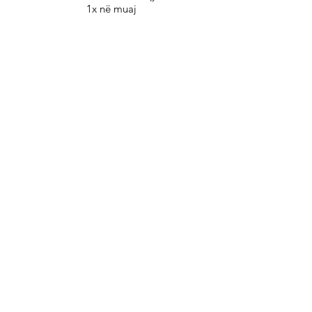
1x në muaj
Abono buletinin e recetave
Abonohu
Me regjistrimin tuaj ju lejoni dërgimin e rregullt
të buletinit dhe pranoni rregulloret e
Mbrojtjes
.
së të dhënave
Na ndiqni
Informacione