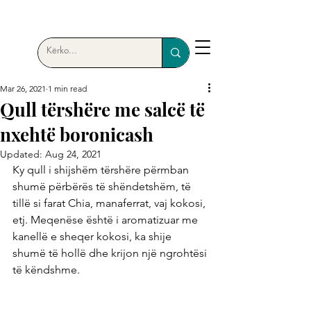
Mar 26, 2021
1 min read
Qull tërshëre me salcë të
nxehtë boronicash
Updated:
Aug 24, 2021
Ky qull i shijshëm tërshëre përmban 
shumë përbërës të shëndetshëm, të 
tillë si farat Chia, manaferrat, vaj kokosi, 
etj. Meqenëse është i aromatizuar me 
kanellë e sheqer kokosi, ka shije 
shumë të hollë dhe krijon një ngrohtësi 
të këndshme.