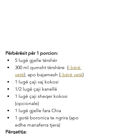
Përbërësit për 1 porcion:
5 lugë gjelle tërshër
300 ml qumsht tërshëre  (
i bërë 
vetë
), apo bajamesh (
i bërë vetë
)
1 lugë çaji vaj kokosi
1/2 lugë çaji kanellë
1 lugë çaji sheqer kokosi 
(opcionale)
1 lugë gjelle fara Chia
1 gotë boronica te ngrira (apo 
edhe manaferra tjera)
Përgatitja: