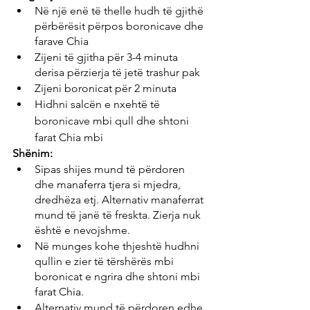
Në një enë të thelle hudh të gjithë 
përbërësit përpos boronicave dhe 
farave Chia
Zijeni të gjitha për 3-4 minuta 
derisa përzierja të jetë trashur pak
Zijeni boronicat për 2 minuta 
Hidhni salcën e nxehtë të 
boronicave mbi qull dhe shtoni 
farat Chia mbi
Shënim:
Sipas shijes mund të përdoren 
dhe manaferra tjera si mjedra, 
dredhëza etj. Alternativ manaferrat 
mund të janë të freskta. Zierja nuk 
është e nevojshme. 
Në munges kohe thjeshtë hudhni 
qullin e zier të tërshërës mbi 
boronicat e ngrira dhe shtoni mbi 
farat Chia.
Alternativ mund të përdoren edhe 