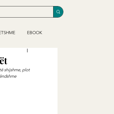
ETSHME
EBOOK
ët
të shijshme, plot 
 këndshme 