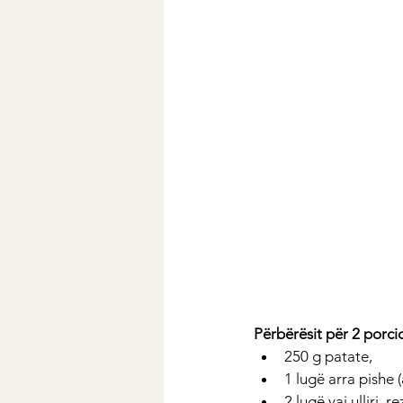
Përbërësit për 2 porci
250 g patate, 
1 lugë arra pishe 
2 lugë vaj ulliri, 