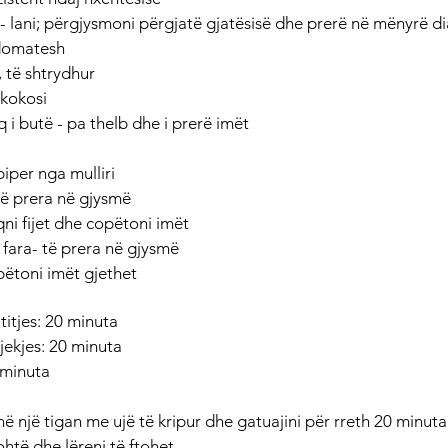
- lani; përgjysmoni përgjatë gjatësisë dhe prerë në mënyrë d
 domatesh
, të shtrydhur 
 kokosi
q i butë - pa thelb dhe i prerë imët
piper nga mulliri
ë prera në gjysmë
iqni fijet dhe copëtoni imët
pa fara- të prera në gjysmë
pëtoni imët gjethet
itjes: 20 minuta
jekjes: 20 minuta
 minuta
 në një tigan me ujë të kripur dhe gatuajini për rreth 20 minuta.
ohtë dhe lëreni të ftohet.