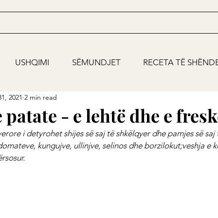
USHQIMI
SËMUNDJET
RECETA TË SHËND
1, 2021
2 min read
 patate - e lehtë dhe e fresk
erore i detyrohet shijes së saj të shkëlqyer dhe pamjes së saj 
domateve, kungujve, ullinjve, selinos dhe borzilokut;veshja e
ërsosur.