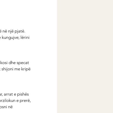
 në një pjatë. 
 kungujve; lërini 
okosi dhe specat 
; shijoni me kripë 
, arrat e pishës 
rzilokun e prerë, 
osni në 