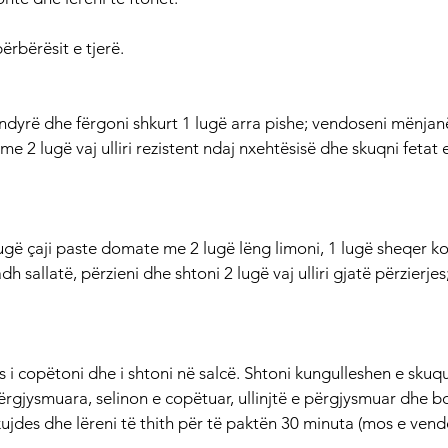
ërbërësit e tjerë.
ndyrë dhe fërgoni shkurt 1 lugë arra pishe; vendoseni mënjanë
me 2 lugë vaj ulliri rezistent ndaj nxehtësisë dhe skuqni fetat e
lugë çaji paste domate me 2 lugë lëng limoni, 1 lugë sheqer k
dh sallatë, përzieni dhe shtoni 2 lugë vaj ulliri gjatë përzierjes
i copëtoni dhe i shtoni në salcë. Shtoni kungulleshen e skuqur
ërgjysmuara, selinon e copëtuar, ullinjtë e përgjysmuar dhe bo
kujdes dhe lëreni të thith për të paktën 30 minuta (mos e vend