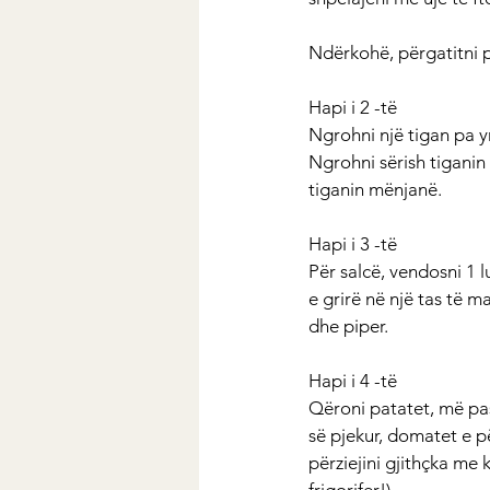
Ndërkohë, përgatitni p
Hapi i 2 -të
Ngrohni një tigan pa y
Ngrohni sërish tiganin 
tiganin mënjanë.
Hapi i 3 -të
Për salcë, vendosni 1 
e grirë në një tas të ma
dhe piper.
Hapi i 4 -të
Qëroni patatet, më pas 
së pjekur, domatet e p
përziejini gjithçka me 