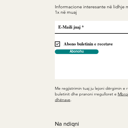
Informacione interesante në lidhje 
1x në muaj
Abono buletinin e recetave
Abonohu
Me regjistrimin tuaj ju lejoni dërgimin e r
buletinit dhe pranoni rregulloret e
Mbroj
.
dhënave
Na ndiqni