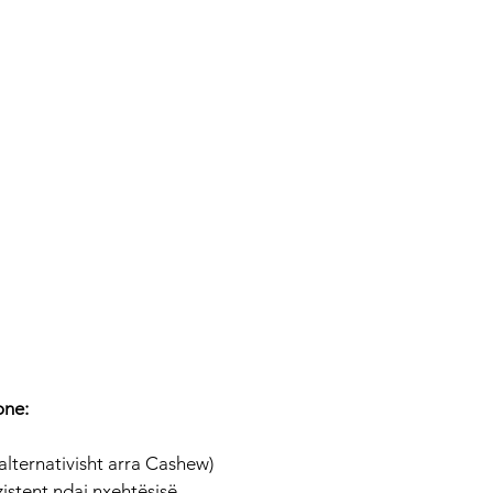
one: 
(alternativisht arra Cashew)
rezistent ndaj nxehtësisë