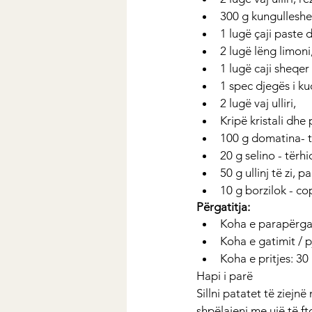
300 g kungulleshe
1 lugë çaji paste
2 lugë lëng limoni
1 lugë caji sheqer
1 spec djegës i ku
2 lugë vaj ulliri, 
Kripë kristali dhe 
100 g domatina- t
20 g selino - tërh
50 g ullinj të zi, 
10 g borzilok - co
Përgatitja:
Koha e parapërgat
Koha e gatimit / p
Koha e pritjes: 30
Hapi i parë
Sillni patatet të ziejnë
shpëlajeni me ujë të ft