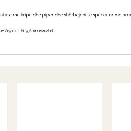
atate me kripë dhe piper dhe shërbejeni të spërkatur me arra
te-Vegan
Të gjitha receptet