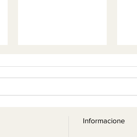
Green Smoothie - Energjia e
Elik
gjelbër
erëza
Informacione
kënaq