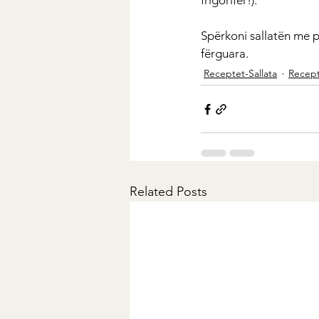
frigorifer!).
Spërkoni sallatën me p
fërguara.
Receptet-Sallata
Recep
Related Posts