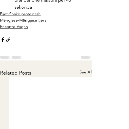
blender dhe miksoni per 45 
sekonda
Pijet-Shake proteinash
Mëngjese-Mëngjese tjera
Recepte-Vegan
See All
Related Posts