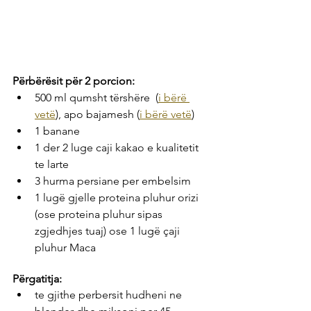
Përbërësit për 2 porcion: 
500 ml qumsht tërshëre  (
i bërë 
vetë
), apo bajamesh (
i bërë vetë
)
1 banane
1 der 2 luge caji kakao e kualitetit 
te larte
3 hurma persiane per embelsim
1 lugë gjelle proteina pluhur orizi 
(ose proteina pluhur sipas 
zgjedhjes tuaj) ose 1 lugë çaji 
pluhur Maca
Përgatitja:
te gjithe perbersit hudheni ne 