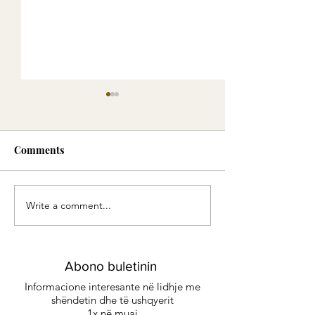
Comments
Write a comment...
Green Smoothie -
Eliksiri i Artë:
Energjia e gjelbër
me erëza delikat
kënaqësi të sofi
Abono buletinin
Informacione interesante në lidhje me
shëndetin dhe të ushqyerit
1x në muaj