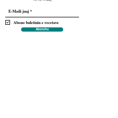
Abono buletinin e recetave
Abonohu
Me regjistrimin tuaj ju lejoni dërgimin e rregullt
të buletinit dhe pranoni rregulloret e
Mbrojtjes
.
së të dhënave
Na ndiqni
Informacione