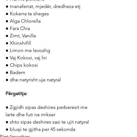
● manaferrat, mjedër, dredheza etj
● Kokerra te sheges
● Alga Chlorella
● Fara Chia
● Zimt, Vanille
● Xhinxhifill
● Limon me levozhg
● Vaj Kokosi, vaj liri
● Chips kokosi
● Badem
● dhe natyrisht uje natyral
Përgatitja:
● Zgjidh sipas deshires perberesit me 
larte dhe futi ne mikser
● shto sipas deshires sasi te ujit natyral
● bluaji te gjitha per 45 sekonda
Pijet-Smoothies