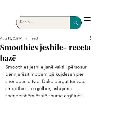
Aug 13, 2021
1 min read
Smoothies jeshile- receta
bazë
Smoothies jeshile janë vakti i përsosur 
për njerëzit modern që kujdesen për 
shëndetin e tyre. Duke përgatitur vetë 
smoothie -t e gjelbër, ushqimi i 
shëndetshëm është shumë argëtues. 