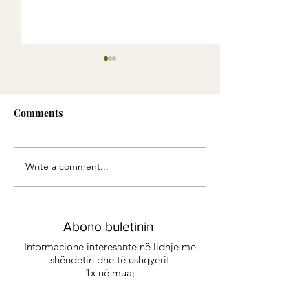
Comments
Write a comment...
Green Smoothie -
Eliksiri i Artë:
Energjia e gjelbër
me erëza delikat
kënaqësi të sofi
Abono buletinin
Informacione interesante në lidhje me
shëndetin dhe të ushqyerit
1x në muaj