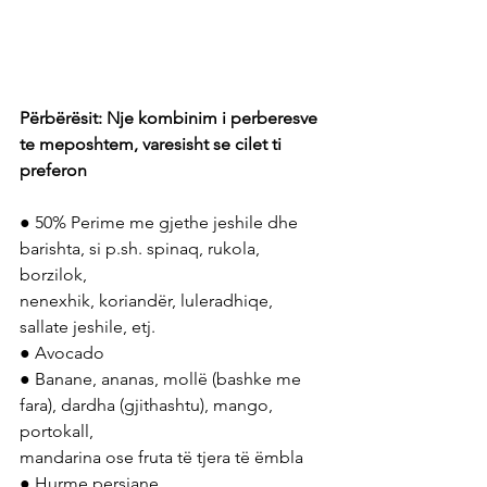
Përbërësit: Nje kombinim i perberesve 
te meposhtem, varesisht se cilet ti 
preferon
● 50% Perime me gjethe jeshile dhe 
barishta, si p.sh. spinaq, rukola, 
borzilok,
nenexhik, koriandër, luleradhiqe, 
sallate jeshile, etj.
● Avocado
● Banane, ananas, mollë (bashke me 
fara), dardha (gjithashtu), mango, 
portokall,
mandarina ose fruta të tjera të ëmbla
● Hurme persiane