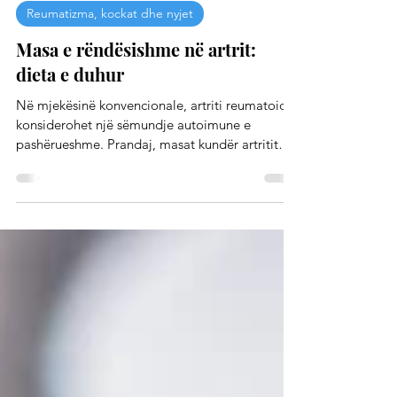
Qendra e Shëndetit
Reumatizma, kockat dhe nyjet
Masa e rëndësishme në artrit:
dieta e duhur
Në mjekësinë konvencionale, artriti reumatoid
konsiderohet një sëmundje autoimune e
pashërueshme. Prandaj, masat kundër artritit
janë të...