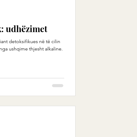
k: udhëzimet
iant detoksifikues në të cilin
nga ushqime thjesht alkaline.