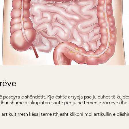
rrëve
në pasqyra e shëndetit. Kjo është arsyeja pse ju duhet të kujde
ur shumë artikuj interesantë për ju në temën e zorrëve dhe f
artikujt rreth kësaj teme (thjesht klikoni mbi artikullin e dëshir