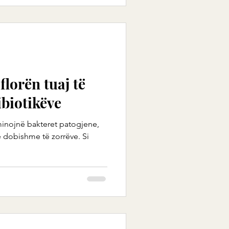
florën tuaj të
ibiotikëve
minojnë bakteret patogjene,
 dobishme të zorrëve. Si