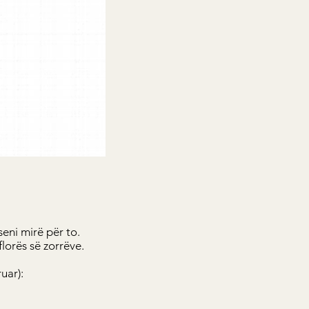
seni mirë për to.
lorës së zorrëve.
uar):