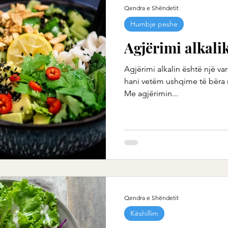
Qendra e Shëndetit
Humbje peshe
Agjërimi alkali
Agjërimi alkalin është një var
hani vetëm ushqime të bëra 
Me agjërimin...
Qendra e Shëndetit
Këshillim