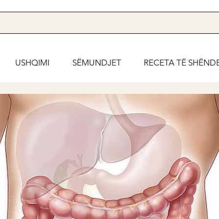
USHQIMI
SËMUNDJET
RECETA TË SHËND