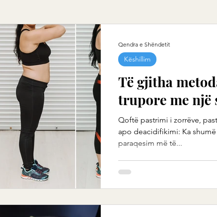
Qendra e Shëndetit
Këshillim
Të gjitha metod
trupore me një
Qoftë pastrimi i zorrëve, past
apo deacidifikimi: Ka shumë
paraqesim më të...