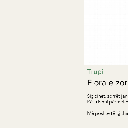
Trupi
Flora e zo
Siç dihet, zorrët ja
Këtu kemi përmbledh
Më poshtë të gjitha 