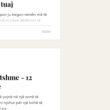
 tuaj
trupor ju tregon rendin më të
zhdoni nëse dëshironi të
tshme - 12
e
 çojnë në një zorrë të
ni njohur për një kohë të
 pa...