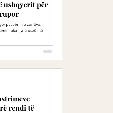
të ushqyerit për
trupor
yer pastrimin e zorrëve,
imin, plani ynë bazë i të
pastrimeve
rë rendi të