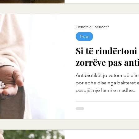
Qendra e Shëndetit
Trupi
Si të rindërtoni 
zorrëve pas ant
Antibiotikët jo vetëm që eli
por edhe disa nga bakteret e
pasojë, një larmi e madhe...