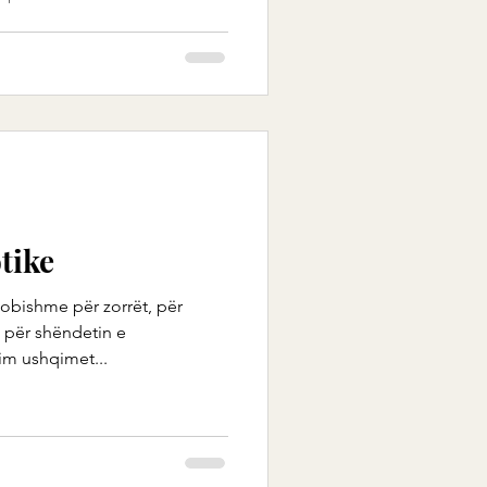
tike
dobishme për zorrët, për
 për shëndetin e
im ushqimet...