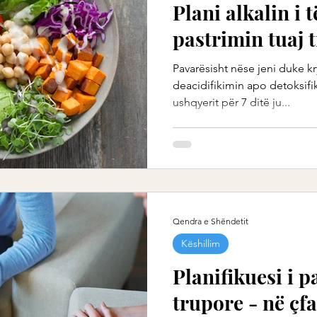
Plani alkalin i 
pastrimin tuaj 
Pavarësisht nëse jeni duke kr
deacidifikimin apo detoksifik
ushqyerit për 7 ditë ju...
Qendra e Shëndetit
Këshillim
Planifikuesi i 
trupore - në çfa