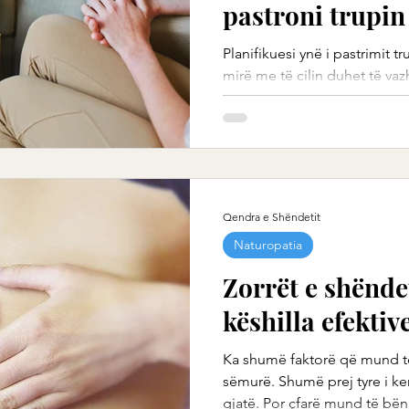
pastroni trupin
Planifikuesi ynë i pastrimit 
mirë me të cilin duhet të va
kryeni disa metoda...
Qendra e Shëndetit
Naturopatia
Zorrët e shënde
këshilla efektiv
Ka shumë faktorë që mund të
sëmurë. Shumë prej tyre i ke
gjatë. Por çfarë mund të bëni