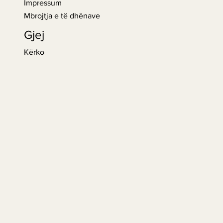
Impressum
Mbrojtja e të dhënave
Gjej
siri i Artë: Qumësht me
Kërko
 delikate për një
ësi të sofistikuar