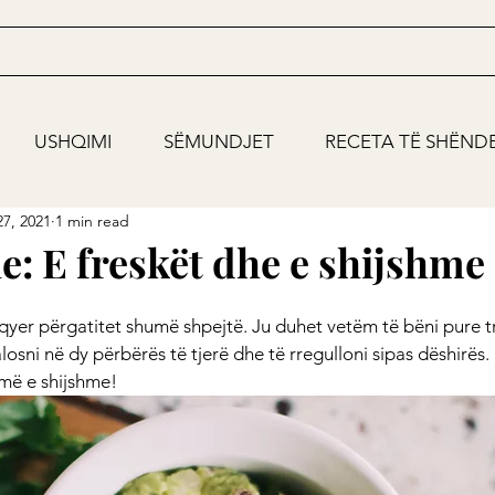
USHQIMI
SËMUNDJET
RECETA TË SHËND
7, 2021
1 min read
: E freskët dhe e shijshme
qyer përgatitet shumë shpejtë. Ju duhet vetëm të bëni pure t
losni në dy përbërës të tjerë dhe të rregulloni sipas dëshirës. 
më e shijshme!