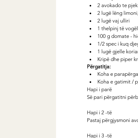
2 avokado te pjek
2 lugë lëng limoni
2 lugë vaj ulliri
1 thelpinj të vog
100 g domate - hi
1/2 spec i kuq dj
1 lugë gjelle koria
Kripë dhe piper kri
Përgatitja:
Koha e parapërgat
Koha e gatimit / p
Hapi i parë
Së pari përgatitni për
Hapi i 2 -të
Pastaj përgjysmoni avo
Hapi i 3 -të