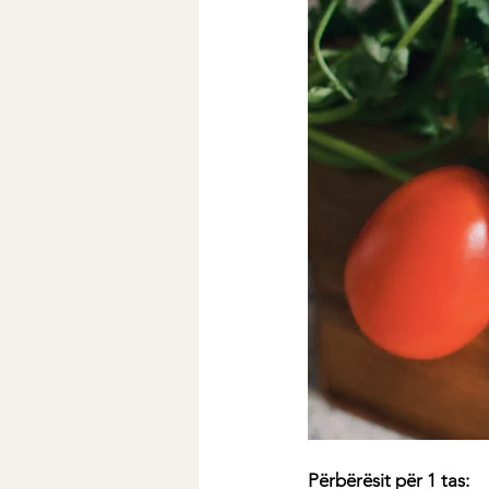
Përbërësit për 1 tas: 