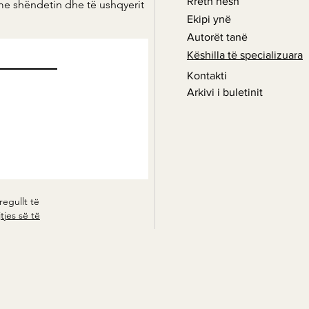
Rreth nesh
me shëndetin dhe të ushqyerit
Ekipi ynë
Autorët tanë
Këshilla të specializuara
Green Smoothie - Energjia e
Elik
gjelbër
erëza
Kontakti
kënaq
Arkivi i buletinit
regullt të
tjes së të