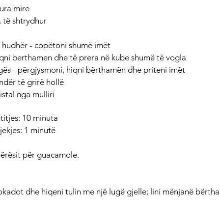
ura mire
, të shtrydhur 
ël hudhër - copëtoni shumë imët
qni berthamen dhe të prera në kube shumë të vogla
egës - përgjysmoni, hiqni bërthamën dhe priteni imët
ndër të grirë hollë
stal nga mulliri
itjes: 10 minuta
jekjes: 1 minutë
bërësit për guacamole.
kadot dhe hiqeni tulin me një lugë gjelle; lini mënjanë bërt