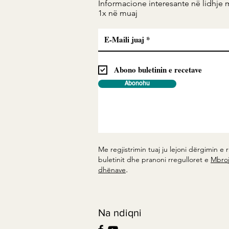
Informacione interesante në lidhje 
1x në muaj
Krem Kosi energjetik me
Mjaltë & Fara Liri – Shije që
të Jep Energji, Fuqi dhe
Abono buletinin e recetave
Kënaqësi në Çdo Lugë!
Abonohu
Me regjistrimin tuaj ju lejoni dërgimin e r
buletinit dhe pranoni rregulloret e
Mbroj
.
dhënave
Na ndiqni