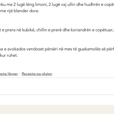
ku me 2 lugë lëng limoni, 2 lugë vaj ulliri dhe hudhrën e copë
 me një blender dore.
 e prera në kubikë, chillin e prerë dhe koriandrën e copëtuar;
ma e avokados vendoset përsëri në mes të guakamolës së përf
kur ruhet.
epte-Vegan
Recepte-pa gluten