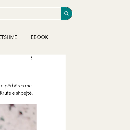
ETSHME
EBOOK
re përbërës me 
Rrufe e shpejtë, 