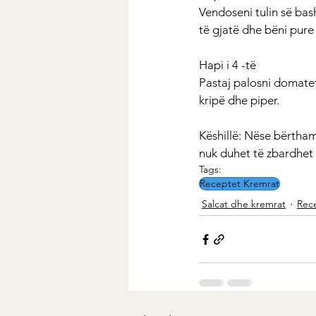
Vendoseni tulin së bash
të gjatë dhe bëni pure
Hapi i 4 -të
Pastaj palosni domatet
kripë dhe piper.
Këshillë: Nëse bërtha
nuk duhet të zbardhet 
Tags:
Receptet Kremrat
Salcat dhe kremrat
Rec