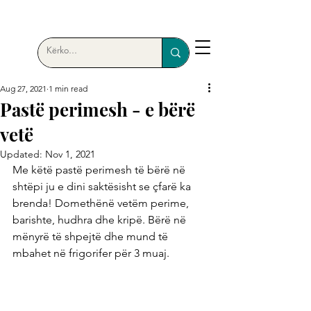
Aug 27, 2021
1 min read
Pastë perimesh - e bërë
vetë
Updated:
Nov 1, 2021
Me këtë pastë perimesh të bërë në 
shtëpi ju e dini saktësisht se çfarë ka 
brenda! Domethënë vetëm perime, 
barishte, hudhra dhe kripë. Bërë në 
mënyrë të shpejtë dhe mund të 
mbahet në frigorifer për 3 muaj.