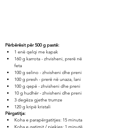
Përbërësit për 500 g pastë: 
1 enë qelqi me kapak
160 g karrota - zhvisheni, prerë në 
feta
100 g selino - zhvisheni dhe preni
100 g presh - prerë në unaza, lani
100 g qepë - zhvisheni dhe preni
10 g hudhër - zhvisheni dhe preni
3 degëza gjethe trumze
120 g kripë kristali
Përgatitja:
Koha e parapërgatitjes: 15 minuta
Koha e gatimit / pjekjes: 1 minutë