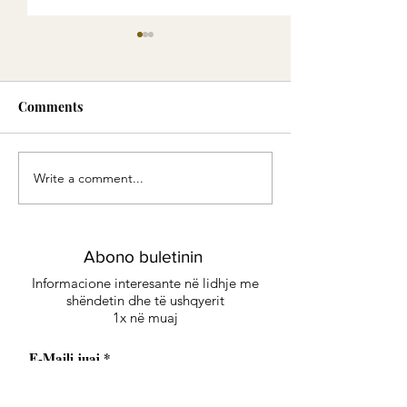
Comments
Write a comment...
Green Smoothie -
Eliksiri i Artë:
Energjia e gjelbër
me erëza delikat
kënaqësi të sofi
Abono buletinin
Informacione interesante në lidhje me
shëndetin dhe të ushqyerit
1x në muaj
Abono buletinin e recetave