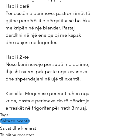
Hapi i parë
Për pastën e perimeve, pastroni imët të 
gjithë përbërësit e përgatitur së bashku 
me kripën në një blender. Pastaj 
derdhni në një ene qelqi me kapak 
dhe ruajeni në frigorifer.
Hapi i 2 -të
Nëse keni nevojë për supë me perime, 
thjesht nxirrni pak paste nga kavanoza 
dhe shpërndajeni në ujë të nxehtë.
Këshillë: Meqenëse perimet ruhen nga 
kripa, pasta e perimeve do të qëndroje 
e freskët në frigorifer për rreth 3 muaj.
Tags:
Salca të nxehta
Salcat dhe kremrat
Të gjitha receptet