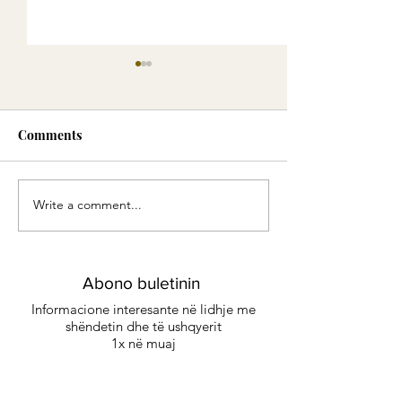
Comments
Write a comment...
Green Smoothie -
Eliksiri i Artë:
Energjia e gjelbër
me erëza delikat
kënaqësi të sofi
Abono buletinin
Informacione interesante në lidhje me
shëndetin dhe të ushqyerit
1x në muaj