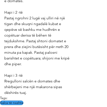
e domates.
Hapi i 2 -të
Pastaj ngrohni 2 lugë vaj ulliri në një 
tigan dhe skuqni ngadalë kubat e 
qepëve së bashku me hudhrën e 
copëtuar derisa të bëhen të 
tejdukshme. Pastaj shtoni domatet e 
prera dhe ziejini butësisht për rreth 20 
minuta pa kapak. Pastaj palosni 
barishtet e copëtuara; shijoni me kripë 
dhe piper.
Hapi i 3 -të
Rregulloni salcën e domates dhe 
shërbejeni me një makarona sipas 
dëshirës tuaj.
Tags:
Salca të nxehta