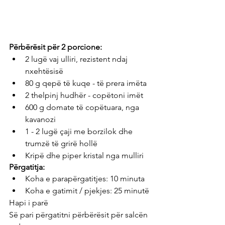
Përbërësit për 2 porcione: 
2 lugë vaj ulliri, rezistent ndaj 
nxehtësisë
80 g qepë të kuqe - të prera imëta
2 thelpinj hudhër - copëtoni imët
600 g domate të copëtuara, nga 
kavanozi
1 - 2 lugë çaji me borzilok dhe 
trumzë të grirë hollë
Kripë dhe piper kristal nga mulliri
Përgatitja:
Koha e parapërgatitjes: 10 minuta
Koha e gatimit / pjekjes: 25 minutë
Hapi i parë
Së pari përgatitni përbërësit për salcën 