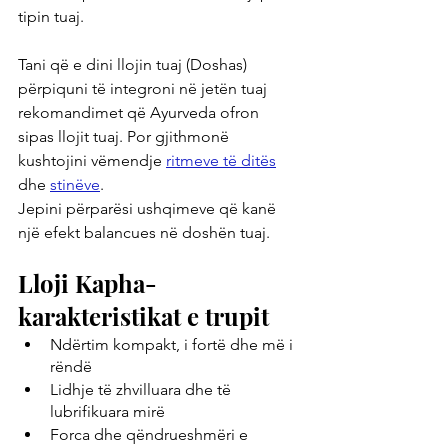
tipin tuaj.
Tani që e dini llojin tuaj (Doshas) 
përpiquni të integroni në jetën tuaj 
rekomandimet që Ayurveda ofron 
sipas llojit tuaj. Por gjithmonë 
kushtojini vëmendje 
ritmeve të ditës
dhe 
stinëve
. 
Jepini përparësi ushqimeve që kanë 
një efekt balancues në doshën tuaj. 
Lloji Kapha- 
karakteristikat e trupit 
Ndërtim kompakt, i fortë dhe më i 
rëndë
Lidhje të zhvilluara dhe të 
lubrifikuara mirë
Forca dhe qëndrueshmëri e 