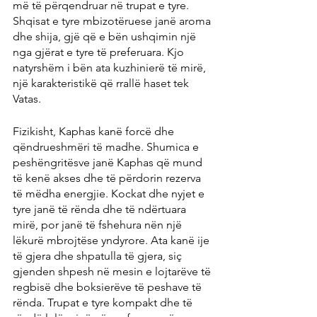
më të përqendruar në trupat e tyre. 
Shqisat e tyre mbizotëruese janë aroma 
dhe shija, gjë që e bën ushqimin një 
nga gjërat e tyre të preferuara. Kjo 
natyrshëm i bën ata kuzhinierë të mirë, 
një karakteristikë që rrallë haset tek 
Vatas.
Fizikisht, Kaphas kanë forcë dhe 
qëndrueshmëri të madhe. Shumica e 
peshëngritësve janë Kaphas që mund 
të kenë akses dhe të përdorin rezerva 
të mëdha energjie. Kockat dhe nyjet e 
tyre janë të rënda dhe të ndërtuara 
mirë, por janë të fshehura nën një 
lëkurë mbrojtëse yndyrore. Ata kanë ije 
të gjera dhe shpatulla të gjera, siç 
gjenden shpesh në mesin e lojtarëve të 
regbisë dhe boksierëve të peshave të 
rënda. Trupat e tyre kompakt dhe të 