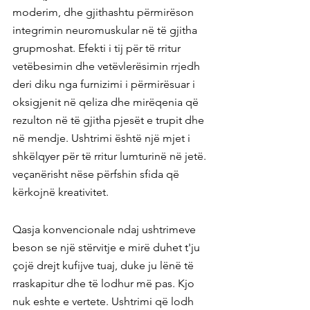
moderim, dhe gjithashtu përmirëson 
integrimin neuromuskular në të gjitha 
grupmoshat. Efekti i tij për të rritur 
vetëbesimin dhe vetëvlerësimin rrjedh 
deri diku nga furnizimi i përmirësuar i 
oksigjenit në qeliza dhe mirëqenia që 
rezulton në të gjitha pjesët e trupit dhe 
në mendje. Ushtrimi është një mjet i 
shkëlqyer për të rritur lumturinë në jetë. 
veçanërisht nëse përfshin sfida që 
kërkojnë kreativitet.
Qasja konvencionale ndaj ushtrimeve 
beson se një stërvitje e mirë duhet t'ju 
çojë drejt kufijve tuaj, duke ju lënë të 
rraskapitur dhe të lodhur më pas. Kjo 
nuk eshte e vertete. Ushtrimi që lodh 