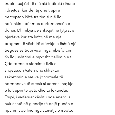
trupin tuaj është një akt indirekt dhune 
i drejtuar kundër tij dhe trupi e 
percepton këtë trajtim si një lloj 
ndëshkimi për mos performancën e 
duhur. Dhimbja që shfaqet në fytyrat e 
njerëzve kur ata luftojnë me një 
program të vështirë stërvitjeje është një 
tregues se trupi vuan nga mbisforcimi. 
Ky lloj ushtrimi e mposht qëllimin e tij. 
Çdo formë e sforcimit fizik e 
shqetëson Vatën dhe shkakton 
sekretimin e sasive jonormale të 
hormoneve të stresit si adrenalina; kjo 
e lë trupin të qetë dhe të lëkundur. 
Trupi, i varfëruar kështu nga energjia, 
nuk është në gjendje të bëjë punën e 
riparimit që lind nga stërvitja e rreptë, 