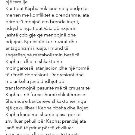
një familje.
Kur tipat Kapha nuk janë në gjendje të 
merren me konfliktet e brendshme, ata 
priren t'i mbajnë ato brenda trupit, 
ndryshe nga tipat Vata që nxjerrin 
jashtë çdo gjë që mendojnë dhe 
ndjejnë. Kjo është kur trazirat dhe 
antagonizmi i ruajtur mund të 
shqetësojnë metabolizmin bazë të 
Kapha-s dhe të shkaktojnë 
mbingarkesë, stanjacion dhe një formë 
të rëndë depresioni. Depresioni dhe 
melankolia janë dridhjet që 
transformojnë pasuritë më të çmuara të 
Kapha-s në forca shumë shkatërruese. 
Shumica e kancereve shkaktohen nga 
një çekuilibër i Kapha dosha dhe llojet 
Kapha kanë më shumë gjasa për të 
zhvilluar çekuilibër Kapha; prandaj ata 
janë më të prirur për të zhvilluar 
kancere sesa llojet e tjera të trupit.