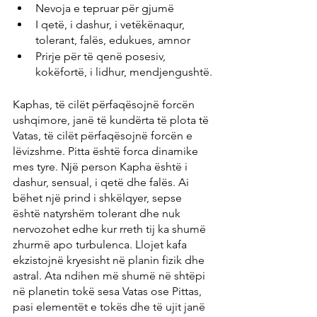
Nevoja e tepruar për gjumë
I qetë, i dashur, i vetëkënaqur, 
tolerant, falës, edukues, amnor
Prirje për të qenë posesiv, 
kokëfortë, i lidhur, mendjengushtë.
Kaphas, të cilët përfaqësojnë forcën 
ushqimore, janë të kundërta të plota të 
Vatas, të cilët përfaqësojnë forcën e 
lëvizshme. Pitta është forca dinamike 
mes tyre. Një person Kapha është i 
dashur, sensual, i qetë dhe falës. Ai 
bëhet një prind i shkëlqyer, sepse 
është natyrshëm tolerant dhe nuk 
nervozohet edhe kur rreth tij ka shumë 
zhurmë apo turbulenca. Llojet kafa 
ekzistojnë kryesisht në planin fizik dhe 
astral. Ata ndihen më shumë në shtëpi 
në planetin tokë sesa Vatas ose Pittas, 
pasi elementët e tokës dhe të ujit janë 