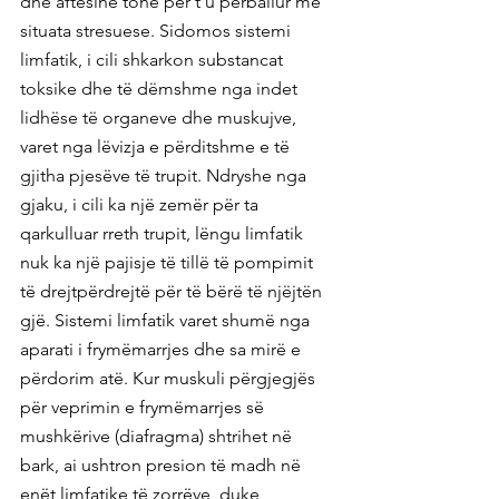
dhe aftësinë tonë për t'u përballur me 
situata stresuese. Sidomos sistemi 
limfatik, i cili shkarkon substancat 
toksike dhe të dëmshme nga indet 
lidhëse të organeve dhe muskujve, 
varet nga lëvizja e përditshme e të 
gjitha pjesëve të trupit. Ndryshe nga 
gjaku, i cili ka një zemër për ta 
qarkulluar rreth trupit, lëngu limfatik 
nuk ka një pajisje të tillë të pompimit 
të drejtpërdrejtë për të bërë të njëjtën 
gjë. Sistemi limfatik varet shumë nga 
aparati i frymëmarrjes dhe sa mirë e 
përdorim atë. Kur muskuli përgjegjës 
për veprimin e frymëmarrjes së 
mushkërive (diafragma) shtrihet në 
bark, ai ushtron presion të madh në 
enët limfatike të zorrëve, duke 