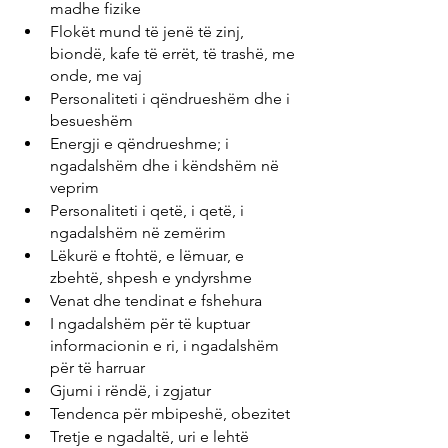
madhe fizike
Flokët mund të jenë të zinj, 
biondë, kafe të errët, të trashë, me 
onde, me vaj
Personaliteti i qëndrueshëm dhe i 
besueshëm
Energji e qëndrueshme; i 
ngadalshëm dhe i këndshëm në 
veprim
Personaliteti i qetë, i qetë, i 
ngadalshëm në zemërim
Lëkurë e ftohtë, e lëmuar, e 
zbehtë, shpesh e yndyrshme
Venat dhe tendinat e fshehura
I ngadalshëm për të kuptuar 
informacionin e ri, i ngadalshëm 
për të harruar
Gjumi i rëndë, i zgjatur
Tendenca për mbipeshë, obezitet
Tretje e ngadaltë, uri e lehtë