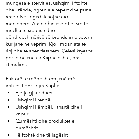
mungesa e stërvitjes, ushqimi i ftohtë 
dhe i rëndë, ngrënia e tepërt dhe puna 
receptive i ngadalësojnë ato 
menjëherë. Ata njohin asetet e tyre të 
mëdha të sigurisë dhe 
qëndrueshmërisë së brendshme vetëm 
kur janë në veprim. Kjo i mban ata të 
rinj dhe të shëndetshëm. Çelësi kryesor 
për të balancuar Kapha është, pra, 
stimulimi.
Faktorët e mëposhtëm janë më 
irrituesit për llojin Kapha:
Fjetja gjatë ditës
Ushqimi i rëndë
Ushqimi i ëmbël, i thartë dhe i 
kripur
Qumështi dhe produktet e 
qumështit
Të ftohtë dhe të lagësht