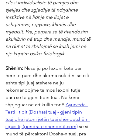
cilësi individualiste të pamjes dhe 
sjelljes dhe zgjedhje të ndryshme 
instiktive në lidhje me llojet e 
ushqimeve, ngjyrave, klimës dhe 
mjedisit. Pra, përpara se të rivendosim 
ekuilibrin në trup dhe mendje, mund të 
na duhet të zbulojmë se kush jemi në 
një kuptim psiko-fiziologjik.
Shënim:
 Nese ju po lexoni kete per 
here te pare dhe akoma nuk dini se cili 
eshte tipi juaj atehere ne ju 
rekomandojme te mos lexoni tutje 
para se te gjeni tipin tuaj. Ne kemi 
shpjeguar ne artikullin tonë
Ayurveda- 
Testi i tipit (Doshas) tuaj - gjeni tipin 
tuaj dhe jetoni jetën tuaj shëndetshëm 
sipas tij (qendra-e-shendetit.com)
 se si 
mund të përcaktoni Dosha-n tuaj, pra 