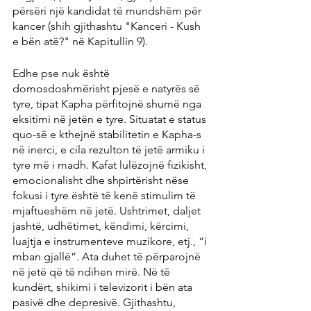
përsëri një kandidat të mundshëm për 
kancer (shih gjithashtu "Kanceri - Kush 
e bën atë?" në Kapitullin 9).
Edhe pse nuk është 
domosdoshmërisht pjesë e natyrës së 
tyre, tipat Kapha përfitojnë shumë nga 
eksitimi në jetën e tyre. Situatat e status 
quo-së e kthejnë stabilitetin e Kapha-s 
në inerci, e cila rezulton të jetë armiku i 
tyre më i madh. Kafat lulëzojnë fizikisht, 
emocionalisht dhe shpirtërisht nëse 
fokusi i tyre është të kenë stimulim të 
mjaftueshëm në jetë. Ushtrimet, daljet 
jashtë, udhëtimet, këndimi, kërcimi, 
luajtja e instrumenteve muzikore, etj., “i 
mban gjallë”. Ata duhet të përparojnë 
në jetë që të ndihen mirë. Në të 
kundërt, shikimi i televizorit i bën ata 
pasivë dhe depresivë. Gjithashtu, 