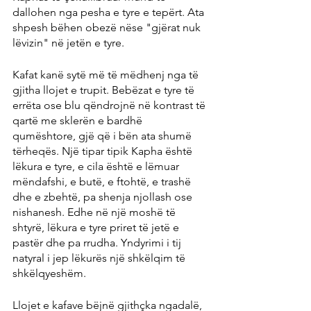
dallohen nga pesha e tyre e tepërt. Ata 
shpesh bëhen obezë nëse "gjërat nuk 
lëvizin" në jetën e tyre.
Kafat kanë sytë më të mëdhenj nga të 
gjitha llojet e trupit. Bebëzat e tyre të 
errëta ose blu qëndrojnë në kontrast të 
qartë me sklerën e bardhë 
qumështore, gjë që i bën ata shumë 
tërheqës. Një tipar tipik Kapha është 
lëkura e tyre, e cila është e lëmuar 
mëndafshi, e butë, e ftohtë, e trashë 
dhe e zbehtë, pa shenja njollash ose 
nishanesh. Edhe në një moshë të 
shtyrë, lëkura e tyre priret të jetë e 
pastër dhe pa rrudha. Yndyrimi i tij 
natyral i jep lëkurës një shkëlqim të 
shkëlqyeshëm.
Llojet e kafave bëjnë gjithçka ngadalë, 