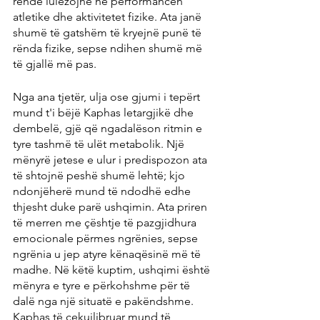
rëndë lulëzojnë në performancën 
atletike dhe aktivitetet fizike. Ata janë 
shumë të gatshëm të kryejnë punë të 
rënda fizike, sepse ndihen shumë më 
të gjallë më pas.
Nga ana tjetër, ulja ose gjumi i tepërt 
mund t'i bëjë Kaphas letargjikë dhe 
dembelë, gjë që ngadalëson ritmin e 
tyre tashmë të ulët metabolik. Një 
mënyrë jetese e ulur i predispozon ata 
të shtojnë peshë shumë lehtë; kjo 
ndonjëherë mund të ndodhë edhe 
thjesht duke parë ushqimin. Ata priren 
të merren me çështje të pazgjidhura 
emocionale përmes ngrënies, sepse 
ngrënia u jep atyre kënaqësinë më të 
madhe. Në këtë kuptim, ushqimi është 
mënyra e tyre e përkohshme për të 
dalë nga një situatë e pakëndshme. 
Kaphas të çekuilibruar mund të 