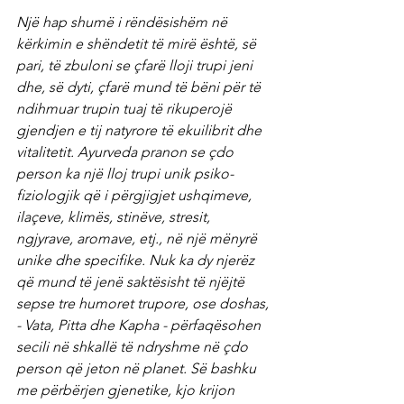
Një hap shumë i rëndësishëm në 
kërkimin e shëndetit të mirë është, së 
pari, të zbuloni se çfarë lloji trupi jeni 
dhe, së dyti, çfarë mund të bëni për të 
ndihmuar trupin tuaj të rikuperojë 
gjendjen e tij natyrore të ekuilibrit dhe 
vitalitetit. Ayurveda pranon se çdo 
person ka një lloj trupi unik psiko-
fiziologjik që i përgjigjet ushqimeve, 
ilaçeve, klimës, stinëve, stresit, 
ngjyrave, aromave, etj., në një mënyrë 
unike dhe specifike. Nuk ka dy njerëz 
që mund të jenë saktësisht të njëjtë 
sepse tre humoret trupore, ose doshas, ​​
- Vata, Pitta dhe Kapha - përfaqësohen 
secili në shkallë të ndryshme në çdo 
person që jeton në planet. Së bashku 
me përbërjen gjenetike, kjo krijon 