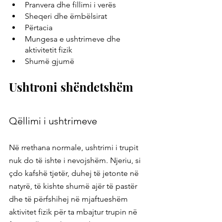
Pranvera dhe fillimi i verës
Sheqeri dhe ëmbëlsirat
Përtacia
Mungesa e ushtrimeve dhe 
aktivitetit fizik
Shumë gjumë
Ushtroni shëndetshëm
Qëllimi i ushtrimeve
Në rrethana normale, ushtrimi i trupit 
nuk do të ishte i nevojshëm. Njeriu, si 
çdo kafshë tjetër, duhej të jetonte në 
natyrë, të kishte shumë ajër të pastër 
dhe të përfshihej në mjaftueshëm 
aktivitet fizik për ta mbajtur trupin në 