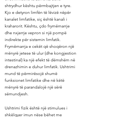
shtrydhur kështu përmbajtjen e tyre. 
Kjo e detyron limfën të lëvizë nëpër 
kanalet limfatike, siç është kanali i 
kraharorit. Kështu, çdo frymëmarrje 
dhe nxjerrje vepron si një pompë 
indirekte për sistemin limfatik. 
Frymëmarrja e cekët që shoqëron një 
mënyrë jetese të ulur (dhe kongjestion 
intestinal) ka një efekt të dëmshëm në 
drenazhimin e duhur limfatik. Ushtrimi 
mund të përmirësojë shumë 
funksionet limfatike dhe në këtë 
mënyrë të parandalojë një sërë 
sëmundjesh.
Ushtrimi fizik është një stimulues i 
shkëlqyer imun nëse bëhet me 