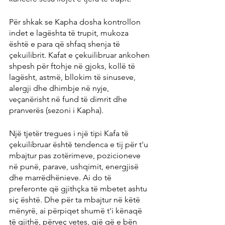
Për shkak se Kapha dosha kontrollon 
indet e lagështa të trupit, mukoza 
është e para që shfaq shenja të 
çekuilibrit. Kafat e çekuilibruar ankohen 
shpesh për ftohje në gjoks, kollë të 
lagësht, astmë, bllokim të sinuseve, 
alergji dhe dhimbje në nyje, 
veçanërisht në fund të dimrit dhe 
pranverës (sezoni i Kapha).
Një tjetër tregues i një tipi Kafa të 
çekuilibruar është tendenca e tij për t'u 
mbajtur pas zotërimeve, pozicioneve 
në punë, parave, ushqimit, energjisë 
dhe marrëdhënieve. Ai do të 
preferonte që gjithçka të mbetet ashtu 
siç është. Dhe për ta mbajtur në këtë 
mënyrë, ai përpiqet shumë t'i kënaqë 
të gjithë, përveç vetes, gjë që e bën 