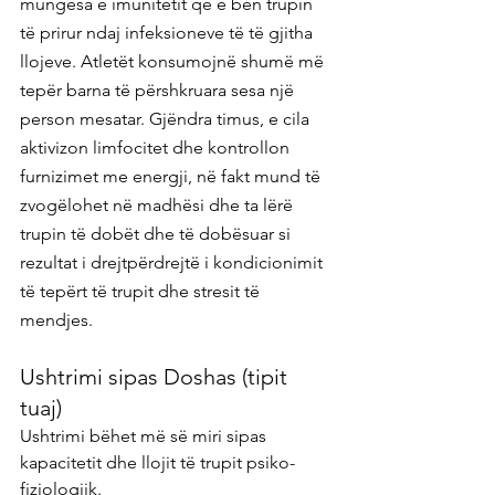
mungesa e imunitetit që e bën trupin 
të prirur ndaj infeksioneve të të gjitha 
llojeve. Atletët konsumojnë shumë më 
tepër barna të përshkruara sesa një 
person mesatar. Gjëndra timus, e cila 
aktivizon limfocitet dhe kontrollon 
furnizimet me energji, në fakt mund të 
zvogëlohet në madhësi dhe ta lërë 
trupin të dobët dhe të dobësuar si 
rezultat i drejtpërdrejtë i kondicionimit 
të tepërt të trupit dhe stresit të 
mendjes.
Ushtrimi sipas Doshas (tipit 
tuaj)
Ushtrimi bëhet më së miri sipas 
kapacitetit dhe llojit të trupit psiko-
fiziologjik.