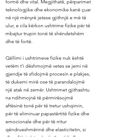
formë dhe vital. Megjithatë, përparimet 
teknologjike dhe ekonomike kanë çuar 
në një mënyrë jetese gjithnjë e më të 
ulur, e cila kërkon ushtrime fizike për të 
mbajtur trupin tonë të shëndetshëm 
dhe të fortë.
Qëllimi i ushtrimeve fizike nuk është 
vetëm t'i dëshmojmë vetes se jemi në 
gjendje të sfidojmë procesin e plakjes, 
të dukemi mirë ose të parandalojmë 
një atak në zemër. Ushtrimet gjithashtu 
na ndihmojnë të përmirësojmë 
aftësinë tonë për të tretur ushqimin, 
për të eliminuar papastërtitë fizike dhe 
emocionale dhe për të rritur 
qëndrueshmërinë dhe elasticitetin, si 