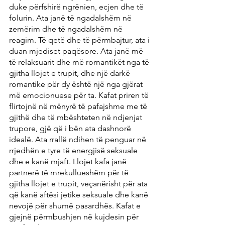
duke përfshirë ngrënien, ecjen dhe të 
folurin. Ata janë të ngadalshëm në 
zemërim dhe të ngadalshëm në 
reagim. Të qetë dhe të përmbajtur, ata i 
duan mjediset paqësore. Ata janë më 
të relaksuarit dhe më romantikët nga të 
gjitha llojet e trupit, dhe një darkë 
romantike për dy është një nga gjërat 
më emocionuese për ta. Kafat priren të 
flirtojnë në mënyrë të pafajshme me të 
gjithë dhe të mbështeten në ndjenjat 
trupore, gjë që i bën ata dashnorë 
idealë. Ata rrallë ndihen të penguar në 
rrjedhën e tyre të energjisë seksuale 
dhe e kanë mjaft. Llojet kafa janë 
partnerë të mrekullueshëm për të 
gjitha llojet e trupit, veçanërisht për ata 
që kanë aftësi jetike seksuale dhe kanë 
nevojë për shumë pasardhës. Kafat e 
gjejnë përmbushjen në kujdesin për 