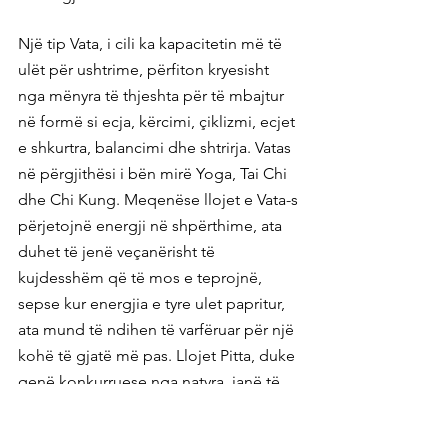
Një tip Vata, i cili ka kapacitetin më të 
ulët për ushtrime, përfiton kryesisht 
nga mënyra të thjeshta për të mbajtur 
në formë si ecja, kërcimi, çiklizmi, ecjet 
e shkurtra, balancimi dhe shtrirja. Vatas 
në përgjithësi i bën mirë Yoga, Tai Chi 
dhe Chi Kung. Meqenëse llojet e Vata-s 
përjetojnë energji në shpërthime, ata 
duhet të jenë veçanërisht të 
kujdesshëm që të mos e teprojnë, 
sepse kur energjia e tyre ulet papritur, 
ata mund të ndihen të varfëruar për një 
kohë të gjatë më pas. Llojet Pitta, duke 
qenë konkurruese nga natyra, janë të 
pajisura me më shumë lëvizje dhe 
energji sesa Vatas. Ata në përgjithësi 