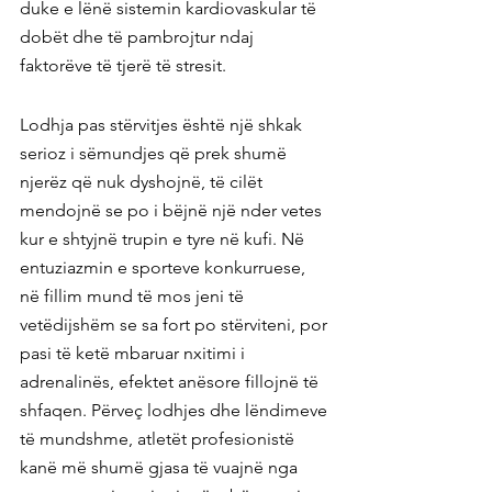
duke e lënë sistemin kardiovaskular të 
dobët dhe të pambrojtur ndaj 
faktorëve të tjerë të stresit.
Lodhja pas stërvitjes është një shkak 
serioz i sëmundjes që prek shumë 
njerëz që nuk dyshojnë, të cilët 
mendojnë se po i bëjnë një nder vetes 
kur e shtyjnë trupin e tyre në kufi. Në 
entuziazmin e sporteve konkurruese, 
në fillim mund të mos jeni të 
vetëdijshëm se sa fort po stërviteni, por 
pasi të ketë mbaruar nxitimi i 
adrenalinës, efektet anësore fillojnë të 
shfaqen. Përveç lodhjes dhe lëndimeve 
të mundshme, atletët profesionistë 
kanë më shumë gjasa të vuajnë nga 