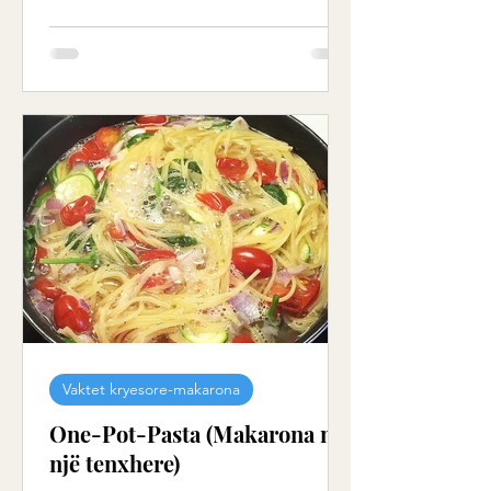
Vaktet kryesore-makarona
One-Pot-Pasta (Makarona në
një tenxhere)