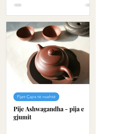
Pijet-Çajra të nxehtë
Pije Ashwagandha - pija e
gjumit