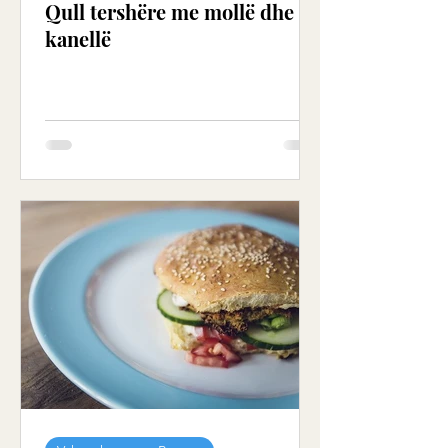
Qull tershëre me mollë dhe
kanellë