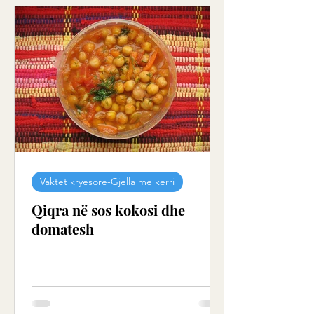
Vaktet kryesore-Gjella me kerri
Qiqra në sos kokosi dhe
domatesh