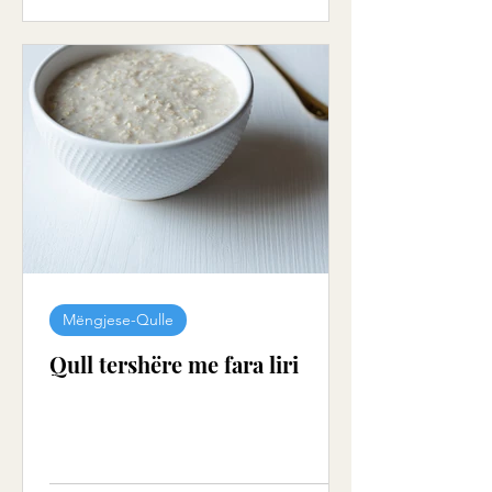
Mëngjese-Qulle
Qull tershëre me fara liri