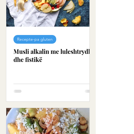
Recepte-pa gluten
Musli alkalin me luleshtrydhe
dhe fistikë