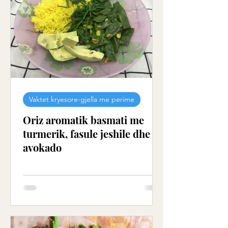
Vaktet kryesore-gjella me perime
Oriz aromatik basmati me
turmerik, fasule jeshile dhe
avokado