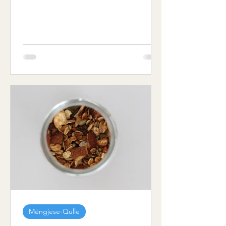
Mëngjese-Qulle