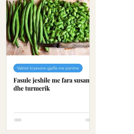
Vaktet kryesore-gjella me perime
Fasule jeshile me fara susami
dhe turmerik